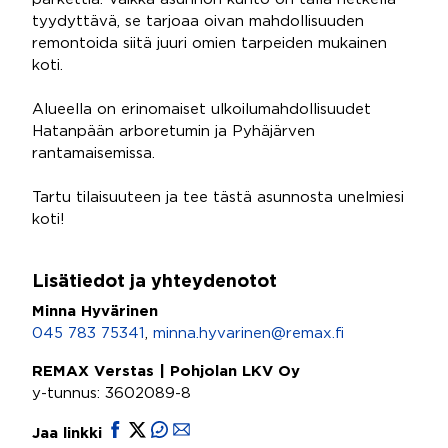
tyydyttävä, se tarjoaa oivan mahdollisuuden
remontoida siitä juuri omien tarpeiden mukainen
koti.
Alueella on erinomaiset ulkoilumahdollisuudet
Hatanpään arboretumin ja Pyhäjärven
rantamaisemissa.
Tartu tilaisuuteen ja tee tästä asunnosta unelmiesi
koti!
Lisätiedot ja yhteydenotot
Minna Hyvärinen
045 783 75341
,
minna.hyvarinen@remax.fi
REMAX Verstas | Pohjolan LKV Oy
y-tunnus: 3602089-8
Jaa linkki