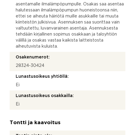
asentamalle ilmalämpöpumpulle. Osakas saa asentaa
halutessaan ilmalämpöpumpun huoneistoonsa niin,
ettei se aiheuta häiriötä muille asukkaille tai muuta
kiinteistön julkisivua. Asennuksen saa suorittaa vain
valtuutettu, luvanvarainen asentaja. Asennuksesta
tehdään kirjallinen sopimus osakkaan ja taloyhtiön
välillä ja osakas vastaa kaikista laitteistosta
aiheutuvista kuluista.
Osakenumerot:
28324-30424
Lunastusoikeus yhtiöllä:
Ei
Lunastusoikeus osakkailla:
Ei
Tontti ja kaavoitus