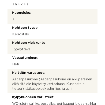
3 h + k + s
Huoneluku:
3
Kohteen tyyppi:
Kerrostalo
Kohteen yleiskunto:
Tyydyttävä
Vapautuminen:
Heti
Keittiön varusteet:
Astianpesukone (Astianpesukone on alkuperäinen
eikä sitä ole käytetty kertaakaan. Kunnosta ei
tietoa.), jääkaappipakastin, liesi ja uuni
Kylpyhuoneen varusteet:
WC-istuin, suihku, pesuallas, peilikaappi, bidee-suihku