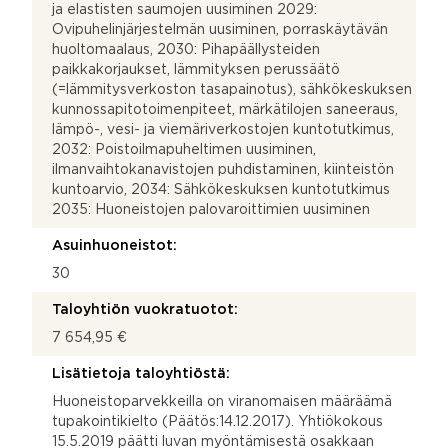
ja elastisten saumojen uusiminen 2029:
Ovipuhelinjärjestelmän uusiminen, porraskäytävän
huoltomaalaus, 2030: Pihapäällysteiden
paikkakorjaukset, lämmityksen perussäätö
(=lämmitysverkoston tasapainotus), sähkökeskuksen
kunnossapitotoimenpiteet, märkätilojen saneeraus,
lämpö-, vesi- ja viemäriverkostojen kuntotutkimus,
2032: Poistoilmapuheltimen uusiminen,
ilmanvaihtokanavistojen puhdistaminen, kiinteistön
kuntoarvio, 2034: Sähkökeskuksen kuntotutkimus
2035: Huoneistojen palovaroittimien uusiminen
Asuinhuoneistot:
30
Taloyhtiön vuokratuotot:
7 654,95 €
Lisätietoja taloyhtiöstä:
Huoneistoparvekkeilla on viranomaisen määräämä
tupakointikielto (Päätös:14.12.2017). Yhtiökokous
15.5.2019 päätti luvan myöntämisestä osakkaan