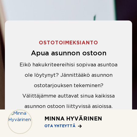
OSTOTOIMEKSIANTO
Apua asunnon ostoon
Eikö hakukriteereihisi sopivaa asuntoa
ole löytynyt? Jännittääkö asunnon
ostotarjouksen tekeminen?
Välittäjämme auttavat sinua kaikissa
asunnon ostoon liittyvissä asioissa.
MINNA HYVÄRINEN
LUE LISÄÄ
OTA YHTEYTTÄ