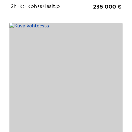
2h+kt+kph+s+lasit.p
235 000 €