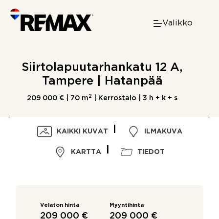
Skip
to
Valikko
content
Siirtolapuutarhankatu 12 A,
Tampere | Hatanpää
2
209 000 € |
70 m
| Kerrostalo | 3 h + k + s
KAIKKI KUVAT
ILMAKUVA
KARTTA
TIEDOT
Velaton hinta
Myyntihinta
209 000 €
209 000 €