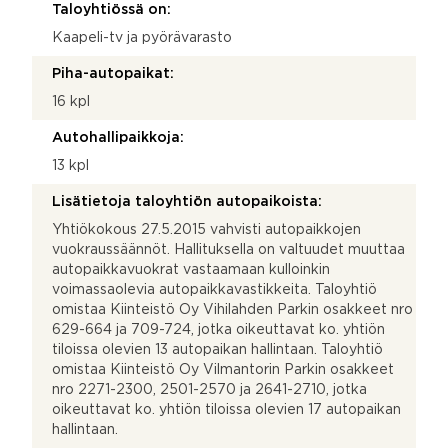
Taloyhtiössä on:
Kaapeli-tv ja pyörävarasto
Piha-autopaikat:
16 kpl
Autohallipaikkoja:
13 kpl
Lisätietoja taloyhtiön autopaikoista:
Yhtiökokous 27.5.2015 vahvisti autopaikkojen
vuokraussäännöt. Hallituksella on valtuudet muuttaa
autopaikkavuokrat vastaamaan kulloinkin
voimassaolevia autopaikkavastikkeita. Taloyhtiö
omistaa Kiinteistö Oy Vihilahden Parkin osakkeet nro
629-664 ja 709-724, jotka oikeuttavat ko. yhtiön
tiloissa olevien 13 autopaikan hallintaan. Taloyhtiö
omistaa Kiinteistö Oy Vilmantorin Parkin osakkeet
nro 2271-2300, 2501-2570 ja 2641-2710, jotka
oikeuttavat ko. yhtiön tiloissa olevien 17 autopaikan
hallintaan.