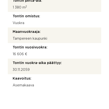
Tontin pinta-ala:
2
1 380 m
Tontin omistus:
Vuokra
Maanvuokraaja:
Tampereen kaupunki
Tontin vuosivuokra:
16 606 €
Tontin vuokra-aika päättyy:
30.11.2059
Kaavoitus:
Asemakaava