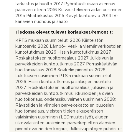
tarkastus ja huolto 2017 Pyörätuoliluiskan asennus
pääoven eteen 2016 Kuivaustelineen aidan uusiminen
2015 Pihatarkastus 2015 Kevyt kuntoarvio 2014 IV-
kanavien nuohous ja säätö
Tiedossa olevat tulevat korjaukset/remontit:
KPTS mukaan suunnitellut: 2026 Kiinteistön
kuntoarvio 2026 Lämpö-, vesi- ja viemäriverkostojen
kuntotutkimus 2026 Hissin kuntotutkimus 2027
Roskakatoksen huoltomaalaus 2027 Julkisivun ja
parvekkeiden kuntotutkimus 2027 Porraskäytävän
huoltomaalaus 2028 Sokkelin pinnoitus 2028
Lukituksen uusiminen PTS:n mukaan suunnitellut:
2026: Hissin kuntotutkimus ja salaojien huuhtelu
2027: Roskakatoksen huoltomaalaus, julkisivun ja
parvekkeiden kuntotutkimus, ikkunoiden ja ovien
huoltokorjaus, ondenssikuivaimen uusiminen 2028:
Räystäiden ja ylimpien parvekekattojen puuosien
huoltomaalaus, yleisten tilojen alkuperäisten
valaisimien uusiminen (LEDmuutostyö), alueen
ulkovalaisinten uusiminen, parvekepielten alaosien
pinnoitevaurioiden korjaus, Julkisivupintojen puhdistus