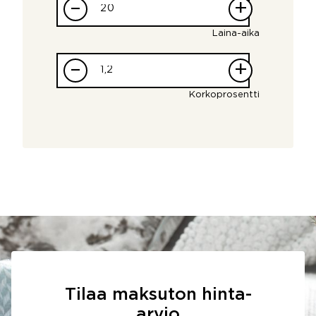
–
+
Laina-aika
–
+
Korkoprosentti
Tilaa maksuton hinta-
arvio