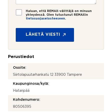
i
o
i
*
*
T
Haluan, että REMAX-välittäjä on minuun
i
yhteydessä. Olen tutustunut REMAXin
tietosuojaselosteeseen
.
e
V
t
i
o
e
s
LÄHETÄ VIESTI
s
u
t
o
i
j
*
a
Perustiedot
*
Osoite:
Siirtolapuutarhankatu 12 33900 Tampere
Kaupunginosa/kylä:
Hatanpää
Kohdenumero:
80506395