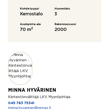
Kohdetyyppi
Huoneluku
Kerrostalo
3
Asuinpinta-ala
Rakennusvuosi
2
70 m
2000
MINNA HYVÄRINEN
Kiinteistönvälittäjä LKV, Myyntijohtaja
045 783 75341
minna.hyvarinen@remax.fi