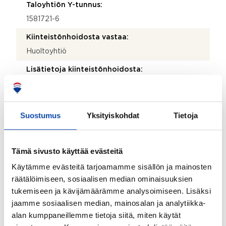
Taloyhtiön Y-tunnus:
1581721-6
Kiinteistönhoidosta vastaa:
Huoltoyhtiö
Lisätietoja kiinteistönhoidosta:
Lännen Kiinteistöpalvelu Oy
Isännöitsijätoimisto:
Suostumus
Yksityiskohdat
Tietoja
Kiinteistö-Tahkola Tampere Oy
Isännöitsijän nimi:
Pia Aho
Tämä sivusto käyttää evästeitä
Käytämme evästeitä tarjoamamme sisällön ja mainosten
Sähköposti:
räätälöimiseen, sosiaalisen median ominaisuuksien
pia.aho@kiinteistotahkola.fi
tukemiseen ja kävijämäärämme analysoimiseen. Lisäksi
Puhelinnumero:
jaamme sosiaalisen median, mainosalan ja analytiikka-
207 488 393
alan kumppaneillemme tietoja siitä, miten käytät