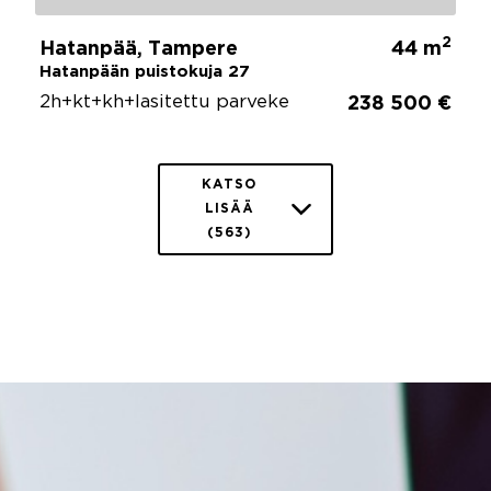
2
Hatanpää, Tampere
44 m
Hatanpään puistokuja 27
2h+kt+kh+lasitettu parveke
238 500 €
KATSO
LISÄÄ
(563)