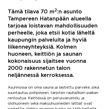
2
Tämä tilava 70 m
:n asunto
Tampereen Hatanpään alueella
tarjoaa loistavan mahdollisuuden
perheelle, joka etsii kotia läheltä
kaupungin palveluita ja hyviä
liikenneyhteyksiä. Kolmen
huoneen, keittiön ja saunan
kokonaisuus sijaitsee vuonna
2000 rakennetun talon
neljännessä kerroksessa.
Asunnossa on oma sauna ja lasitettu parveke, joka
suuntautuu pohjoiseen, tarjoten rauhallisen paikan
rentoutua. Keittiössä on perusvarustelu, ja
olohuoneen sekä makuuhuoneiden lattiat ovat
parkettia. Vaikka asunnon kunto on tällä hetkellä