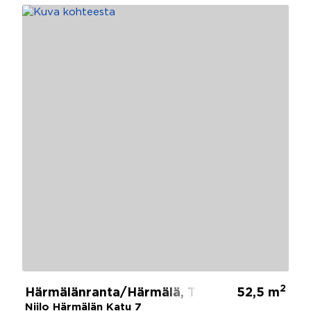
2
Härmälänranta/Härmälä, Tampere
52,5 m
Niilo Härmälän Katu 7