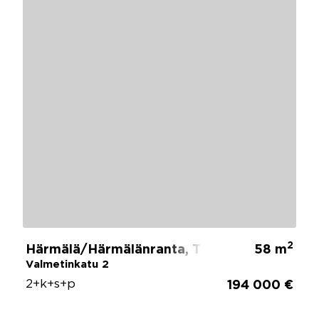
2
Härmälä/Härmälänranta, Tampere
58 m
Valmetinkatu 2
2+k+s+p
194 000 €