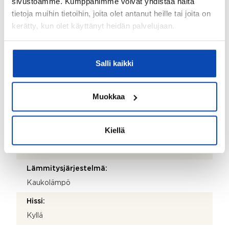
sivustoamme. Kumppanimme voivat yhdistää näitä
Isännöitsijäntodistuksen päivämäärä:
tietoja muihin tietoihin, joita olet antanut heille tai joita on
11.02.2026
kerätty, kun olet käyttänyt heidän palvelujaan.
Valmistumisvuosi:
2000
Salli kaikki
Käyttöönottovuosi:
2000
Muokkaa
Rakennus- ja pintamateriaalit:
Betoni
Kiellä
Kattotyyppi:
Harjakatto
Lämmitysjärjestelmä:
Kaukolämpö
Hissi:
Kyllä