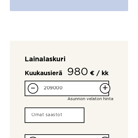
Lainalaskuri
980
Kuukausierä
€ / kk
–
+
Asunnon velaton hinta