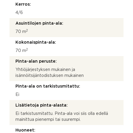
Kerros:
4/6
Asuintilojen pinta-ala:
2
70 m
Kokonaispinta-ala:
2
70 m
Pinta-alan peruste:
Yhtiöjärjestyksen mukainen ja
isännöitsijäntodistuksen mukainen
Pinta-ala on tarkistusmitattu:
Ei
Lisätietoja pinta-alasta:
Ei tarkistusmitattu. Pinta-ala voi siis olla edellä
mainittua pienempi tai suurempi.
Huoneet: