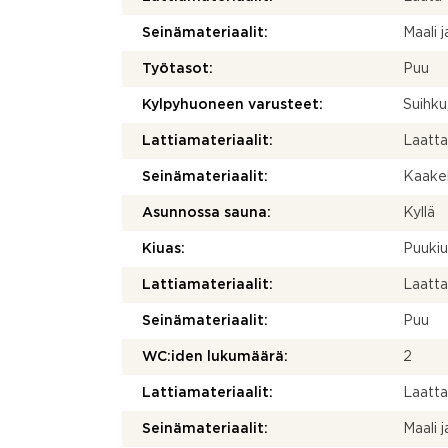
Seinämateriaalit:
Maali j
Työtasot:
Puu
Kylpyhuoneen varusteet:
Suihku
Lattiamateriaalit:
Laatt
Seinämateriaalit:
Kaakel
Asunnossa sauna:
Kyllä
Kiuas:
Puuki
Lattiamateriaalit:
Laatt
Seinämateriaalit:
Puu
WC:iden lukumäärä:
2
Lattiamateriaalit:
Laatta
Seinämateriaalit:
Maali ja