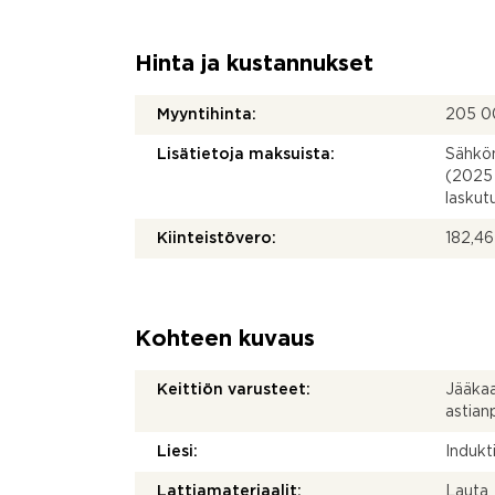
Hinta ja kustannukset
Myyntihinta:
205 0
Lisätietoja maksuista:
Sähkön
(2025
laskut
Kiinteistövero:
182,46
Kohteen kuvaus
Keittiön varusteet:
Jääkaap
astia
Liesi:
Indukti
Lattiamateriaalit:
Lauta