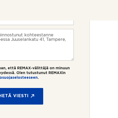
uan, että REMAX-välittäjä on minuun
eydessä. Olen tutustunut REMAXin
tosuojaselosteeseen
.
HETÄ VIESTI