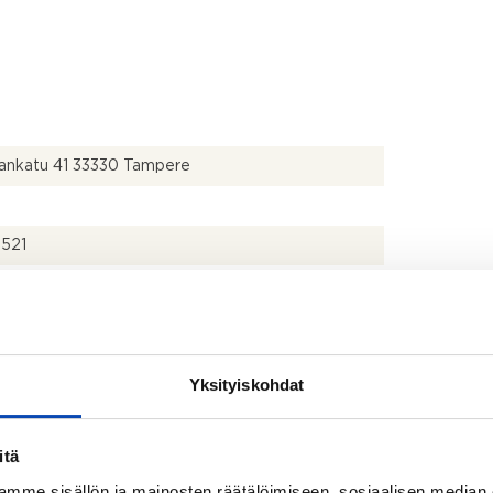
lankatu 41 33330 Tampere
u
521
2
m
Yksityiskohdat
2
 m
itä
alat perustuvat myyjältä saatuihin tietoihin ja
mme sisällön ja mainosten räätälöimiseen, sosiaalisen median