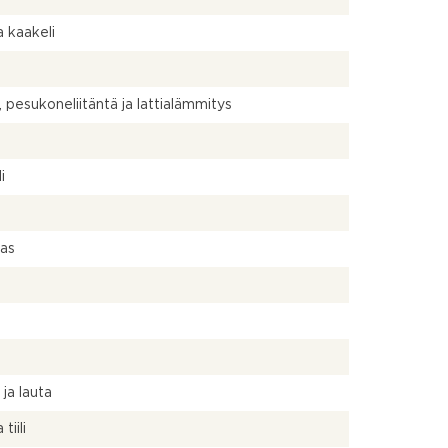
a kaakeli
, pesukoneliitäntä ja lattialämmitys
a
i
uas
a
 ja lauta
 tiili