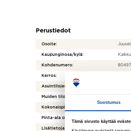
Perustiedot
Osoite:
Juuse
Kaupunginosa/kylä:
Kalkk
Kohdenumero:
80497
Kerros:
1/2
2
Asuintilojen pinta-ala:
65 m
Muiden tilojen pinta-ala:
93.15 
Suostumus
Kokonaispinta-ala:
158,15
Pinta-ala on tarkistusmitattu:
Ei
Tämä sivusto käyttää eväste
Lisätietoja pinta-alasta:
Pinta-
Käytämme evästeitä tarjoama