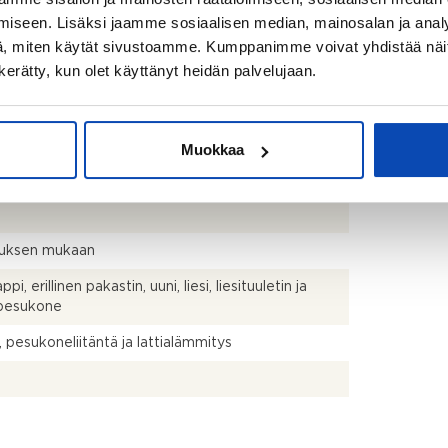
spiirustuksista laskettuihin arvoihin. Pinta-aloja ei
iseen. Lisäksi jaamme sosiaalisen median, mainosalan ja analy
rkistusmitattu, mitattaessa pinta-alat saattavat olla
, miten käytät sivustoamme. Kumppanimme voivat yhdistää näitä t
ettua pienempiä tai suurempia. Hinta ei ole pinta-
n kerätty, kun olet käyttänyt heidän palvelujaan.
usteinen.
 + 2xwc + s + kph
Muokkaa
titalo
uksen mukaan
pi, erillinen pakastin, uuni, liesi, liesituuletin ja
npesukone
, pesukoneliitäntä ja lattialämmitys