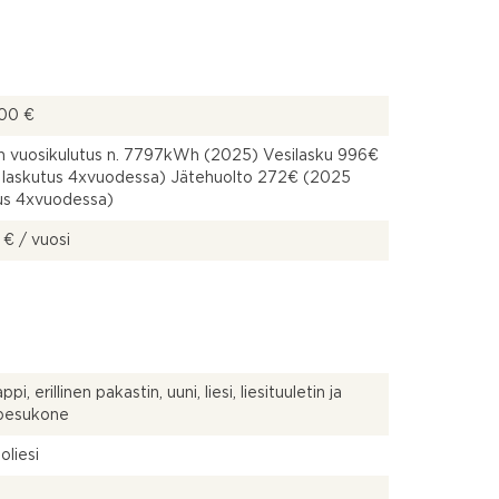
00 €
 vuosikulutus n. 7797kWh (2025) Vesilasku 996€
 laskutus 4xvuodessa) Jätehuolto 272€ (2025
us 4xvuodessa)
 € / vuosi
pi, erillinen pakastin, uuni, liesi, liesituuletin ja
npesukone
oliesi