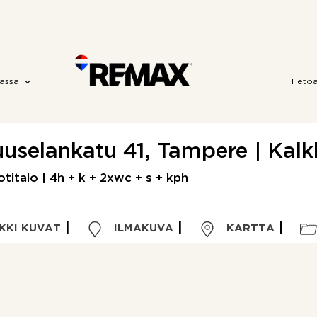
assa
Tieto
uuselankatu 41, Tampere | Kalk
italo | 4h + k + 2xwc + s + kph
KKI KUVAT
ILMAKUVA
KARTTA
Kohdetyyppi