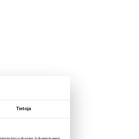
Tietoja
 ominaisuuksien tukemiseen