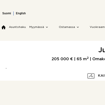
Skip
to
content
Suomi
English
Asuntohaku
Myymässä
Ostamassa
Vuokraam
J
2
205 000 € |
65 m
| Omakot
KAI
Velaton hinta
Myyntihinta