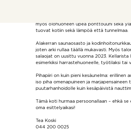
nykyaikainen ja toimiva, mutta istuu tyyliltä
Lämmityksestä huolehtii maalämpö (2019), 
myös olohuoneen upea pönttöuuni sekä yläke
tuovat kotiin sekä lämpöä että tunnelmaa.
Alakerran saunaosasto ja kodinhoitonurkka
joten arki rullaa täällä mukavasti. Myös tal
salaojat on uusittu vuonna 2023. Kellarista 
esimerkiksi harrastehuoneelle, työtilaksi tai v
Pihapiiri on kuin pieni kesäunelma: erillinen 
iso piha omenapuineen ja marjapensaineen tarj
puutarhanhoidolle kuin kesäpäivistä nauttimi
Tämä koti hurmaa persoonallaan – ehkä se on 
oma esittelyaikasi!
Tea Koski
044 200 0025