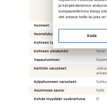
rakennu
ja kävijämäärämme analysoim
ole ta
kumppaneillemme tietoja siitä
ilmoit
olet antanut heille tai joita o
alaper
Huoneet:
4h + k
Huoneluku:
4
Kiellä
Kohteen tyyppi:
Omako
Kohteen yleiskunto:
Hyvä
Vapautuminen:
Sopim
Keittiön varusteet:
Jääkaap
astia
Kylpyhuoneen varusteet:
Suihku
Asunnossa sauna:
Kyllä
Kohde myydään vuokrattuna:
Ei