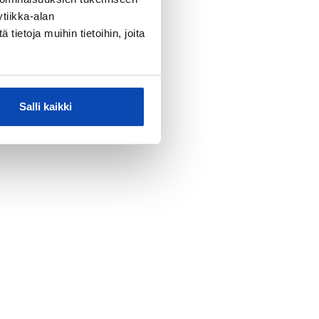
tiikka-alan
ietoja muihin tietoihin, joita
Salli kaikki