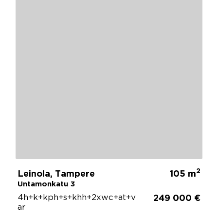
2
Leinola, Tampere
105 m
Untamonkatu 3
4h+k+kph+s+khh+2xwc+at+v
249 000 €
ar