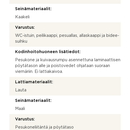
Seinämateriaalit:
Kaakeli
Varustus:
WC-istuin, peilikaappi, pesuallas, allaskaappi ja bidee-
suihku
Kodinhoitohuoneen lisätiedot:
Pesukone ja kuivausrumpu asennettuna laminaattisen
pöytätason alle ja poistovedet ohjataan suoraan
viemäriin. Ei lattiakaivoa.
Lattiamateriaalit:
Lauta
Seinämateriaalit:
Maali
Varustus:
Pesukoneliitäntä ja pöytätaso