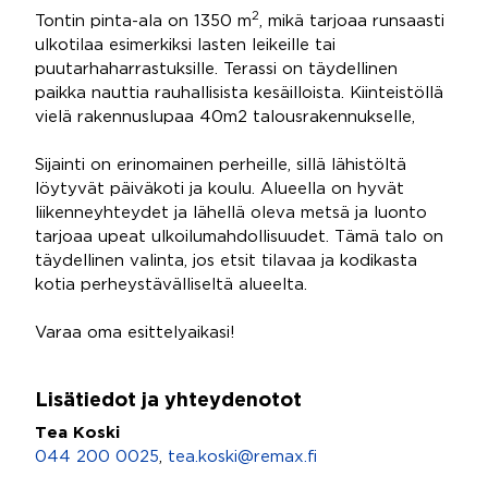
2
Tontin pinta-ala on 1350 m
, mikä tarjoaa runsaasti
ulkotilaa esimerkiksi lasten leikeille tai
puutarhaharrastuksille. Terassi on täydellinen
paikka nauttia rauhallisista kesäilloista. Kiinteistöllä
vielä rakennuslupaa 40m2 talousrakennukselle,
Sijainti on erinomainen perheille, sillä lähistöltä
löytyvät päiväkoti ja koulu. Alueella on hyvät
liikenneyhteydet ja lähellä oleva metsä ja luonto
tarjoaa upeat ulkoilumahdollisuudet. Tämä talo on
täydellinen valinta, jos etsit tilavaa ja kodikasta
kotia perheystävälliseltä alueelta.
Varaa oma esittelyaikasi!
Lisätiedot ja yhteydenotot
Tea Koski
044 200 0025
,
tea.koski@remax.fi