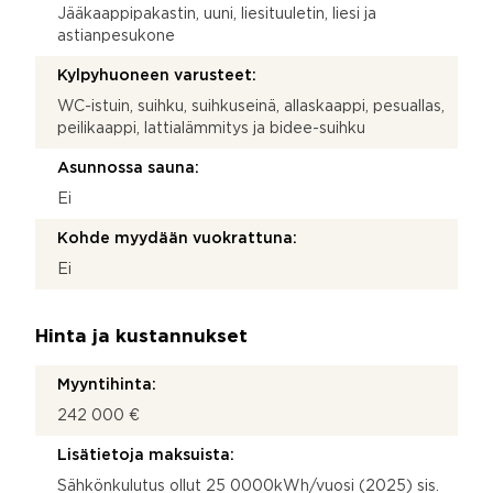
Jääkaappipakastin, uuni, liesituuletin, liesi ja
astianpesukone
Kylpyhuoneen varusteet:
WC-istuin, suihku, suihkuseinä, allaskaappi, pesuallas,
peilikaappi, lattialämmitys ja bidee-suihku
Asunnossa sauna:
Ei
Kohde myydään vuokrattuna:
Ei
Hinta ja kustannukset
Myyntihinta:
242 000 €
Lisätietoja maksuista:
Sähkönkulutus ollut 25 0000kWh/vuosi (2025) sis.