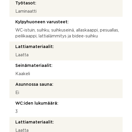
Työtasot:
Laminaatti
Kylpyhuoneen varusteet:
WC-istuin, suihku, suihkuseinä, allaskaappi, pesuallas,
peilikaappi, lattialämmitys ja bidee-suihku
Lattiamateriaalit:
Laatta
Seinämateriaalit:
Kaakeli
Asunnossa sauna:
Ei
WC:iden lukumäärä:
3
Lattiamateriaalit:
Laatta