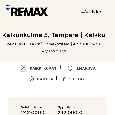
Skip
to
Valikko
content
Kalkunkulma 5, Tampere | Kalkku
2
242 000 € |
130 m
| Omakotitalo | 4-5h + k + wc +
wc/kph + khh
KAIKKI KUVAT
ILMAKUVA
KARTTA
TIEDOT
Velaton hinta
Myyntihinta
242 000 €
242 000 €