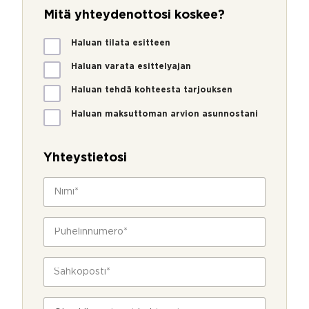
Mitä yhteydenottosi koskee?
M
Haluan tilata esitteen
i
t
Haluan varata esittelyajan
ä
Haluan tehdä kohteesta tarjouksen
y
h
Haluan maksuttoman arvion asunnostani
t
e
y
Yhteystietosi
d
e
N
n
i
o
m
t
i
P
t
*
u
o
h
s
e
S
i
l
ä
k
i
h
o
*
n
k
s
V
*