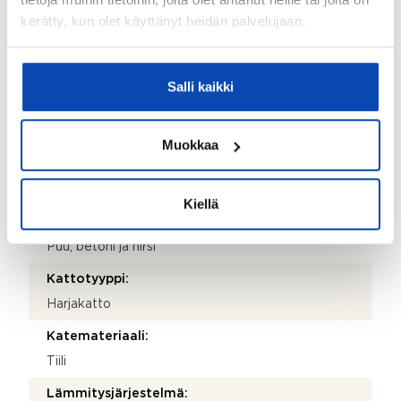
Kiinteistö
kerätty, kun olet käyttänyt heidän palvelujaan.
Kiinteistötunnus:
837-230-3528-3
Salli kaikki
Valmistumisvuosi:
1952
Muokkaa
Käyttöönottovuosi:
1952
Kiellä
Rakennus- ja pintamateriaalit:
Puu, betoni ja hirsi
Kattotyyppi:
Harjakatto
Katemateriaali:
Tiili
Lämmitysjärjestelmä: