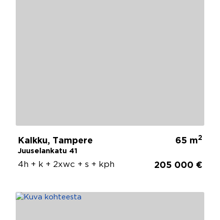
2
Kalkku, Tampere
65 m
Juuselankatu 41
4h + k + 2xwc + s + kph
205 000 €