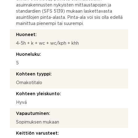
asuinrakennusten nykyisten mittaustapojen ja
standardien (SFS 5139) mukaan laskettavasta
asuintilojen pinta-alasta. Pinta-ala voi siis olla edellä
mainittua pienempi tai suurempi.
Huoneet:
4-5h + k + wc + wc/kph + khh
Huoneluku:
5
Kohteen tyyppi:
Omakotitalo
Kohteen yleiskunto:
Hyvä
Vapautuminen:
Sopimuksen mukaan
Keittiön varusteet: