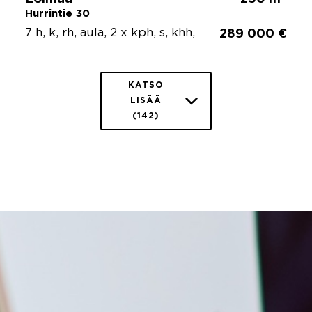
Hurrintie 30
7 h, k, rh, aula, 2 x kph, s, khh,
289 000 €
KATSO
LISÄÄ
(142)