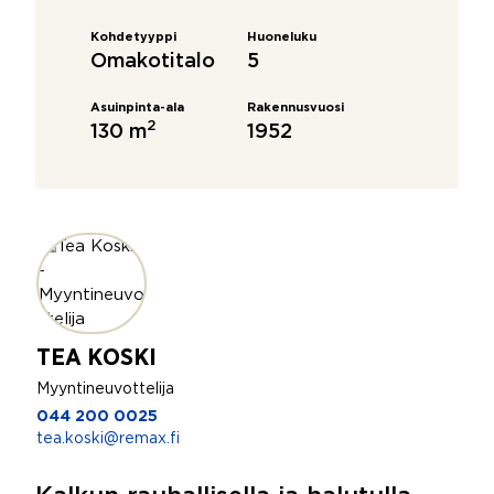
Kohdetyyppi
Huoneluku
Omakotitalo
5
Asuinpinta-ala
Rakennusvuosi
2
130 m
1952
TEA KOSKI
Myyntineuvottelija
044 200 0025
tea.koski@remax.fi