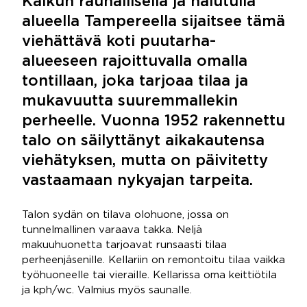
Kalkun rauhallisella ja halutulla
alueella Tampereella sijaitsee tämä
viehättävä koti puutarha-
alueeseen rajoittuvalla omalla
tontillaan, joka tarjoaa tilaa ja
mukavuutta suuremmallekin
perheelle. Vuonna 1952 rakennettu
talo on säilyttänyt aikakautensa
viehätyksen, mutta on päivitetty
vastaamaan nykyajan tarpeita.
Talon sydän on tilava olohuone, jossa on
tunnelmallinen varaava takka. Neljä
makuuhuonetta tarjoavat runsaasti tilaa
perheenjäsenille. Kellariin on remontoitu tilaa vaikka
työhuoneelle tai vieraille. Kellarissa oma keittiötila
ja kph/wc. Valmius myös saunalle.