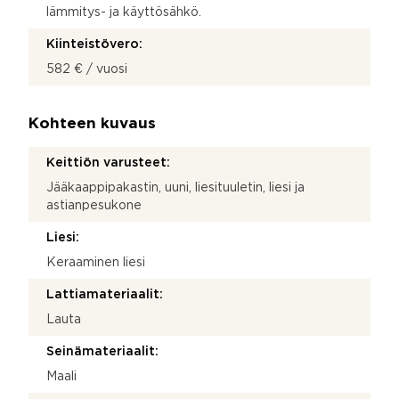
lämmitys- ja käyttösähkö.
Kiinteistövero:
582 € / vuosi
Kohteen kuvaus
Keittiön varusteet:
Jääkaappipakastin, uuni, liesituuletin, liesi ja
astianpesukone
Liesi:
Keraaminen liesi
Lattiamateriaalit:
Lauta
Seinämateriaalit:
Maali