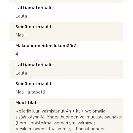
Lattiamateriaalit:
Lauta
Seinämateriaalit:
Maali
Makuuhuoneiden lukumäärä:
4
Lattiamateriaalit:
Lauta
Seinämateriaalit:
Maali ja tapetti
Muut tilat:
Kellariin juuri valmistunut 4h + kt + wc omalla
sisäänkäynnillä. Yhden huoneen voi muuttaa saunaksi
(hormi, poistoilma, viemäri ym. valmiina).
Vesikiertoinen lattialämmitys. Pannuhuoneen