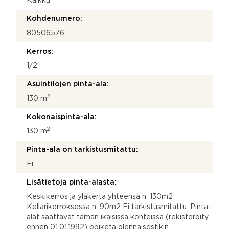
Kalkku
Kohdenumero:
80506576
Kerros:
1/2
Asuintilojen pinta-ala:
2
130 m
Kokonaispinta-ala:
2
130 m
Pinta-ala on tarkistusmitattu:
Ei
Lisätietoja pinta-alasta:
Keskikerros ja yläkerta yhteensä n. 130m2
Kellarikerroksessa n. 90m2 Ei tarkistusmitattu. Pinta-
alat saattavat tämän ikäisissä kohteissa (rekisteröity
ennen 01.01.1992) poiketa olennaisestikin