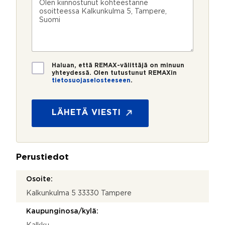
n
ö
k
i
H
u
p
e
e
a
m
o
e
s
l
e
s
?
t
u
r
t
i
a
o
i
t
*
*
T
k
Haluan, että REMAX-välittäjä on minuun
i
yhteydessä. Olen tutustunut REMAXin
o
tietosuojaselosteeseen
.
e
t
o
s
LÄHETÄ VIESTI
u
o
j
a
Perustiedot
*
Osoite:
Kalkunkulma 5 33330 Tampere
Kaupunginosa/kylä: