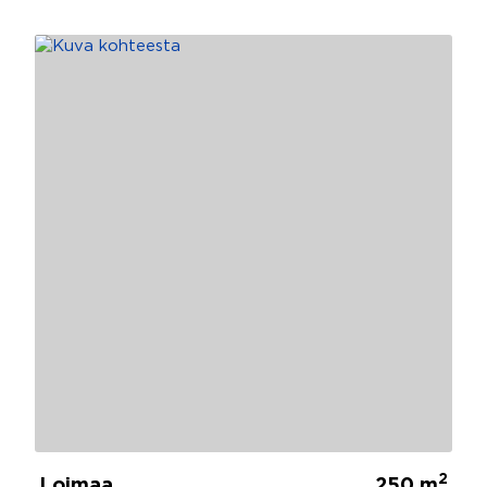
2
Loimaa
250 m