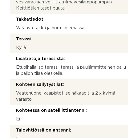
vesivaraajaan voi liittää ilmavesilämpöpumpun.
Keittiötilan tasot puuta.
Takkatiedot:
Varaava takka ja hormi olemassa
Terassi:
Kyllä
Lisätietoja terassista:
Etupihalla iso terassi, terassilla puulämmitteinen palju
ja paljon tilaa oleskella.
Kohteen säilytystilat:
Vaatehuone, kaapistot, seinäkaapit ja 2 x kylmä
varasto
Kohteessa on satelliittiantenni:
Ei
Taloyhtiössä on antenni: