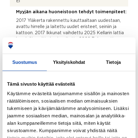
Ei
Myyjän aikana huoneistoon tehdyt toimenpiteet:
2017 Yläkerta rakennettu kauttaaltaan uudestaan,
avattu hirrelle ja laitettu uudet eristeet, seiniin ja
kattoon. 2017 Ikkunat vaihdettu 2025 Kellarin lattia
ja seinät uusittu ja pinnoitettu 2026 Rakennettu
keittiö ja wc
Kohteen yleiskunto:
Suostumus
Yksityiskohdat
Tietoja
Hyvä
Lisätietoja kunnosta:
Tämä sivusto käyttää evästeitä
Koko talo on hyvässä kunnossa, edellisen omistajan
toimesta sähköt uusittu 1989, LVI-saneeraus 1996,
Käytämme evästeitä tarjoamamme sisällön ja mainosten
Taloviemäri 1997, Julkisivun maalaus 2003, Salaojat ja
räätälöimiseen, sosiaalisen median ominaisuuksien
patolevyt 2005, Vesikatto 2006
tukemiseen ja kävijämäärämme analysoimiseen. Lisäksi
Kohde myydään kalustettuna:
jaamme sosiaalisen median, mainosalan ja analytiikka-
alan kumppaneillemme tietoja siitä, miten käytät
Ei
sivustoamme. Kumppanimme voivat yhdistää näitä
tietoja muihin tietoihin, joita olet antanut heille tai joita on