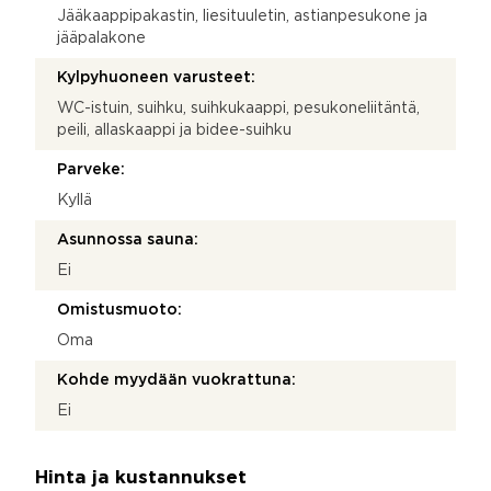
Jääkaappipakastin, liesituuletin, astianpesukone ja
jääpalakone
Kylpyhuoneen varusteet:
WC-istuin, suihku, suihkukaappi, pesukoneliitäntä,
peili, allaskaappi ja bidee-suihku
Parveke:
Kyllä
Asunnossa sauna:
Ei
Omistusmuoto:
Oma
Kohde myydään vuokrattuna:
Ei
Hinta ja kustannukset