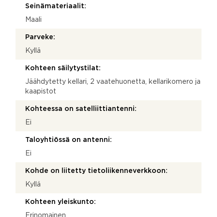
Seinämateriaalit:
Maali
Parveke:
Kyllä
Kohteen säilytystilat:
Jäähdytetty kellari, 2 vaatehuonetta, kellarikomero ja
kaapistot
Kohteessa on satelliittiantenni:
Ei
Taloyhtiössä on antenni:
Ei
Kohde on liitetty tietoliikenneverkkoon:
Kyllä
Kohteen yleiskunto:
Erinomainen