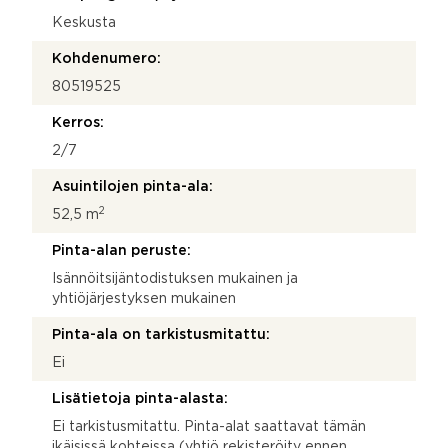
Keskusta
Kohdenumero:
80519525
Kerros:
2/7
Asuintilojen pinta-ala:
2
52,5 m
Pinta-alan peruste:
Isännöitsijäntodistuksen mukainen ja
yhtiöjärjestyksen mukainen
Pinta-ala on tarkistusmitattu:
Ei
Lisätietoja pinta-alasta:
Ei tarkistusmitattu. Pinta-alat saattavat tämän
ikäisissä kohteissa (yhtiö rekisteröity ennen