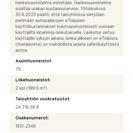
hankesuunnitelma esitetään. Hankesuunnitelma
sisältää urakan kustannusarvion. Yhtiökokous
30.6.2023 päätti, että taloyhtiössä siirrytään
perimään autopaikkojen eTolppien
käyttökustannukset kulutusperusteisesti suoraan
käyttäjiltä eparking-laskutuksella. Laskutus siirtyy
käyttäjille syksyn aikana, jonka jälkeen on eTolpista
(matalavirta) on mahdollista ladata sähkökäyttöistä
autoa.
Asuinhuoneistot:
79
Liikehuoneistot:
2
2 kpl (199.5 m
)
Taloyhtiön vuokratuotot:
24 716,58 €
Osakenumerot:
1931-2349