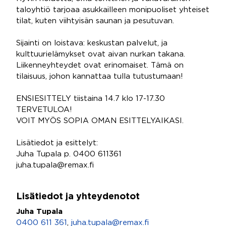
taloyhtiö tarjoaa asukkailleen monipuoliset yhteiset
tilat, kuten viihtyisän saunan ja pesutuvan.
Sijainti on loistava: keskustan palvelut, ja
kulttuurielämykset ovat aivan nurkan takana.
Liikenneyhteydet ovat erinomaiset. Tämä on
tilaisuus, johon kannattaa tulla tutustumaan!
ENSIESITTELY tiistaina 14.7 klo 17-17.30
TERVETULOA!
VOIT MYÖS SOPIA OMAN ESITTELYAIKASI.
Lisätiedot ja esittelyt:
Juha Tupala p. 0400 611361
juha.tupala@remax.fi
Lisätiedot ja yhteydenotot
Juha Tupala
0400 611 361
,
juha.tupala@remax.fi