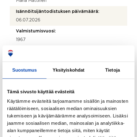
Maria Mattinen
Isännöitsijäntodistuksen päivämäärä:
06.07.2026
Valmistumisvuosi:
1967
Rakennus- ja pintamateriaalit:
Betoni ja elementtitalo
Suostumus
Yksityiskohdat
Tietoja
Kattotyyppi:
Tasakatto
Katemateriaali:
Tämä sivusto käyttää evästeitä
Huopa
Käytämme evästeitä tarjoamamme sisällön ja mainosten
räätälöimiseen, sosiaalisen median ominaisuuksien
Lämmitysjärjestelmä:
tukemiseen ja kävijämäärämme analysoimiseen. Lisäksi
Kaukolämpö
jaamme sosiaalisen median, mainosalan ja analytiikka-
Hissi:
alan kumppaneillemme tietoja siitä, miten käytät