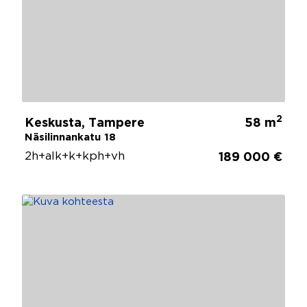
2
Keskusta, Tampere
58 m
Näsilinnankatu 18
2h+alk+k+kph+vh
189 000 €