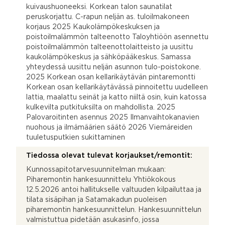
kuivaushuoneeksi. Korkean talon saunatilat
peruskorjattu. C-rapun neljän as. tuloilmakoneen
korjaus 2025 Kaukolämpökeskuksen ja
poistoilmalämmön talteenotto Taloyhtiöön asennettu
poistoilmalämmön talteenottolaitteisto ja uusittu
kaukolämpökeskus ja sähköpääkeskus. Samassa
yhteydessä uusittu neljän asunnon tulo-poistokone.
2025 Korkean osan kellarikäytävän pintaremontti
Korkean osan kellarikäytävässä pinnoitettu uudelleen
lattia, maalattu seinät ja katto niiltä osin, kuin katossa
kulkevilta putkituksilta on mahdollista. 2025
Palovaroitinten asennus 2025 Ilmanvaihtokanavien
nuohous ja ilmämäärien säätö 2026 Viemäreiden
tuuletusputkien sukittaminen
Tiedossa olevat tulevat korjaukset/remontit:
Kunnossapitotarvesuunnitelman mukaan:
Piharemontin hankesuunnittelu Yhtiökokous
12.5.2026 antoi hallitukselle valtuuden kilpailuttaa ja
tilata sisäpihan ja Satamakadun puoleisen
piharemontin hankesuunnittelun. Hankesuunnittelun
valmistuttua pidetään asukasinfo, jossa