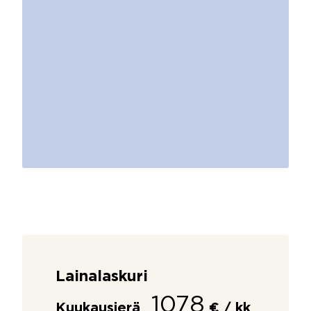
Lainalaskuri
1078
Kuukausierä
€ / kk