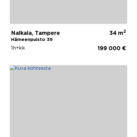
2
Nalkala, Tampere
34 m
Hämeenpuisto 39
1h+kk
199 000 €