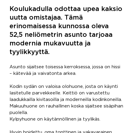
Koulukadulla odottaa upea kaksio
uutta omistajaa. Tämä
erinomaisessa kunnossa oleva
52,5 neliömetrin asunto tarjoaa
modernia mukavuutta ja
tyylikkyyttä.
Asunto sijaitsee toisessa kerroksessa, jossa on hissi
– kätevää ja vaivatonta arkea.
Kodin sydän on valoisa olohuone, josta on käynti
lasitetulle parvekkeelle. Keittiö on varustettu
laadukkailla kivitasoilla ja moderneilla kodinkoneilla.
Makuuhuone on rauhallinen koska sijaitsee sisäpihan
puolella.
Kylpyhuone on käytännöllinen ja tyylikäs.
Hyvin hoidettu, oma tonttinen ja vakavarainen