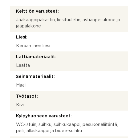
Keittiön varusteet:
Jääkaappipakastin, liesituuletin, astianpesukone ja
jääpalakone
Liesi:
Keraaminen liesi
Lattiamateriaalit:
Laatta
Seinämateriaalit:
Maali
Työtasot:
Kivi
Kylpyhuoneen varusteet:
WC-istuin, suihku, suihkukaappi, pesukoneliitäntä,
peili, allaskaappi ja bidee-suihku