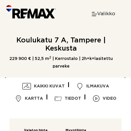
Skip
to
Valikko
content
Koulukatu 7 A, Tampere |
Keskusta
2
229 900 € |
52,5 m
| Kerrostalo | 2h+k+lasitettu
parveke
KAIKKI KUVAT
ILMAKUVA
KARTTA
TIEDOT
VIDEO
Velaton hinta
Myyntihinta