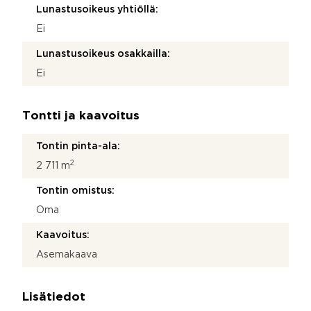
Lunastusoikeus yhtiöllä:
Ei
Lunastusoikeus osakkailla:
Ei
Tontti ja kaavoitus
Tontin pinta-ala:
2
2 711 m
Tontin omistus:
Oma
Kaavoitus:
Asemakaava
Lisätiedot