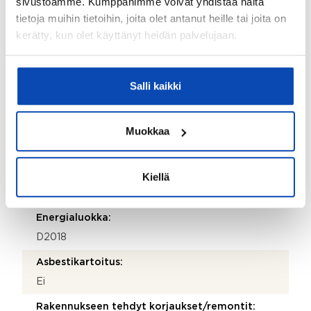
sivustoamme. Kumppanimme voivat yhdistää näitä
Kyllä
tietoja muihin tietoihin, joita olet antanut heille tai joita on
Taloyhtiössä sauna:
kerätty, kun olet käyttänyt heidän palvelujaan.
Kyllä
Taloyhtiössä on:
Salli kaikki
Väestönsuoja, kuivaushuone, kellarikomero,
pyörävarasto ja jäähdytetty kellari
Piha-autopaikat:
Muokkaa
31 kpl
Onko kohteesta energiatodistusta?:
Kiellä
Kyllä
Energialuokka:
D2018
Asbestikartoitus:
Ei
Rakennukseen tehdyt korjaukset/remontit: