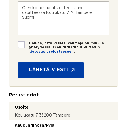
n
k
s
V
n
ö
k
i
u
p
e
e
m
o
e
s
e
s
?
t
r
t
i
o
i
*
*
T
Haluan, että REMAX-välittäjä on minuun
i
yhteydessä. Olen tutustunut REMAXin
tietosuojaselosteeseen
.
e
t
o
s
LÄHETÄ VIESTI
u
o
j
a
Perustiedot
*
Osoite:
Koulukatu 7 33200 Tampere
Kaupunginosa/kylä: