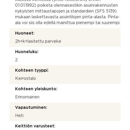
01.01.1992) poiketa olennaisestikin asuinrakennusten
nykyisten mittaustapojen ja standardien (SFS 5139)
mukaan laskettavasta asuintilojen pinta-alasta. Pinta-
ala voi siis olla edellä mainittua pienempi tai suurempi.
Huoneet:
2h+k+lasitettu parveke
Huoneluku:
2
Kohteen tyyppi:
Kerrostalo
Kohteen yleiskunto:
Erinomainen
Vapautuminen:
Heti
Keittiön varusteet: