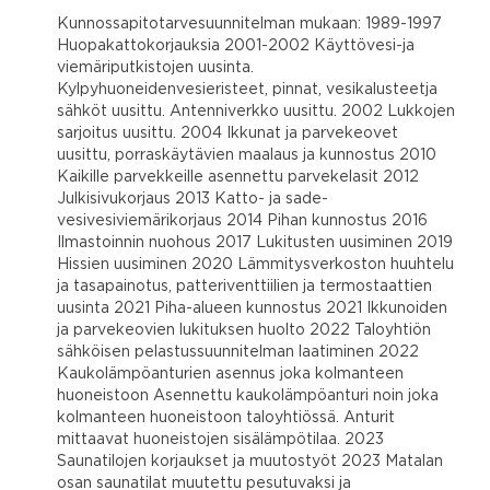
Kunnossapitotarvesuunnitelman mukaan: 1989-1997
Huopakattokorjauksia 2001-2002 Käyttövesi-ja
viemäriputkistojen uusinta.
Kylpyhuoneidenvesieristeet, pinnat, vesikalusteetja
sähköt uusittu. Antenniverkko uusittu. 2002 Lukkojen
sarjoitus uusittu. 2004 Ikkunat ja parvekeovet
uusittu, porraskäytävien maalaus ja kunnostus 2010
Kaikille parvekkeille asennettu parvekelasit 2012
Julkisivukorjaus 2013 Katto- ja sade-
vesivesiviemärikorjaus 2014 Pihan kunnostus 2016
Ilmastoinnin nuohous 2017 Lukitusten uusiminen 2019
Hissien uusiminen 2020 Lämmitysverkoston huuhtelu
ja tasapainotus, patteriventtiilien ja termostaattien
uusinta 2021 Piha-alueen kunnostus 2021 Ikkunoiden
ja parvekeovien lukituksen huolto 2022 Taloyhtiön
sähköisen pelastussuunnitelman laatiminen 2022
Kaukolämpöanturien asennus joka kolmanteen
huoneistoon Asennettu kaukolämpöanturi noin joka
kolmanteen huoneistoon taloyhtiössä. Anturit
mittaavat huoneistojen sisälämpötilaa. 2023
Saunatilojen korjaukset ja muutostyöt 2023 Matalan
osan saunatilat muutettu pesutuvaksi ja