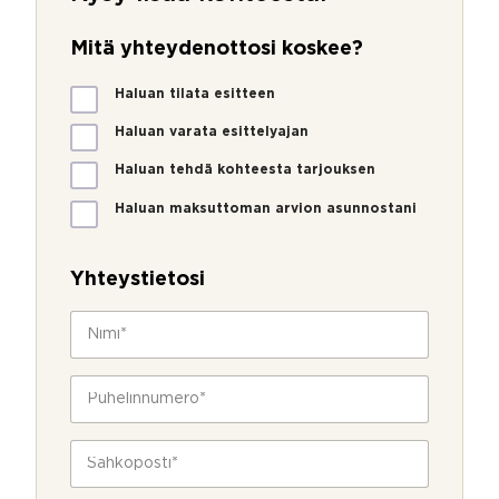
Mitä yhteydenottosi koskee?
M
Haluan tilata esitteen
i
t
Haluan varata esittelyajan
ä
Haluan tehdä kohteesta tarjouksen
y
h
Haluan maksuttoman arvion asunnostani
t
e
y
Yhteystietosi
d
e
N
n
i
o
m
t
i
P
t
*
u
o
h
s
*
e
S
i
l
ä
k
i
h
o