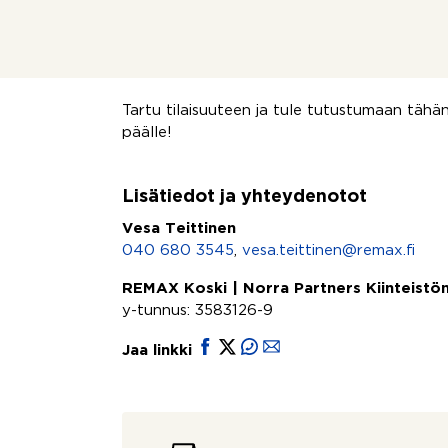
Koti tarjoaa tilaa ja mukavuutta kaikille, oli
perheellinen. Alueen rauhallisuus yhdistetty
tästä asunnosta täydellisen valinnan niille,
helppoa pääsyä kaupungin palveluihin.
Tartu tilaisuuteen ja tule tutustumaan tähä
päälle!
Lisätiedot ja yhteydenotot
Vesa Teittinen
040 680 3545
,
vesa.teittinen@remax.fi
REMAX Koski | Norra Partners Kiinteistön
y-tunnus: 3583126-9
Jaa linkki