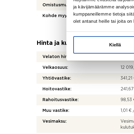
Omistusmuoto:
Oma
ja kävijämäärämme analysoim
kumppaneillemme tietoja siitä
Kohde myydään vuokrattuna:
Ei
olet antanut heille tai joita o
Hinta ja kustannukset
Kiellä
Velaton hinta:
89 90
Velkaosuus:
12 019
Yhtiövastike:
341,21
Hoitovastike:
241,67
Rahoitusvastike:
98,53 
Muu vastike:
1,01 € 
Vesimaksu:
Vesima
kulut