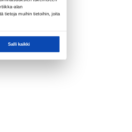
tiikka-alan
ietoja muihin tietoihin, joita
Salli kaikki