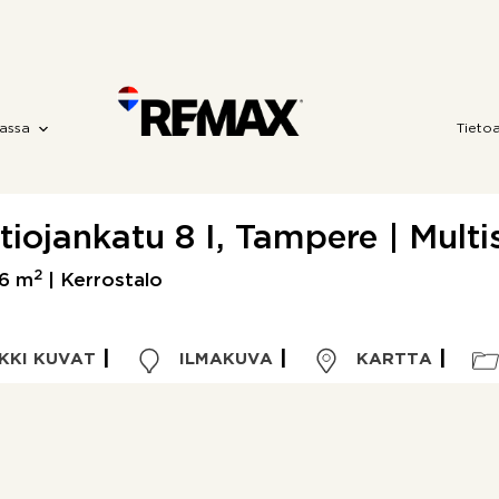
assa
Tieto
tiojankatu 8 I, Tampere | Multis
2
6 m
| Kerrostalo
KKI KUVAT
ILMAKUVA
KARTTA
Kohdetyyppi