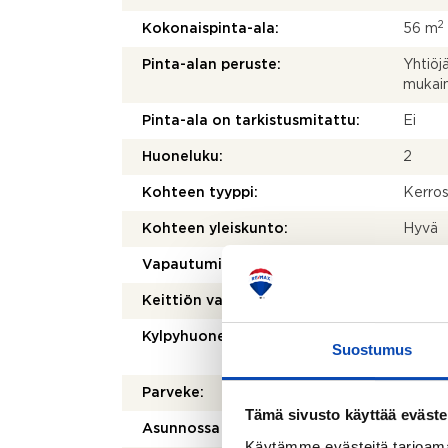
2
Kokonaispinta-ala:
56 m
Pinta-alan peruste:
Yhtiöj
mukai
Pinta-ala on tarkistusmitattu:
Ei
Huoneluku:
2
Kohteen tyyppi:
Kerros
Kohteen yleiskunto:
Hyvä
Vapautuminen:
Sopim
Keittiön varusteet:
Jääkaa
Kylpyhuoneen varusteet:
WC-ist
Suostumus
bidee-
Parveke:
Kyllä
Tämä sivusto käyttää eväste
Asunnossa sauna:
Ei
Käytämme evästeitä tarjoama