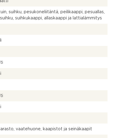
atti
uin, suihku, pesukoneliitäntä, peilikaappi, pesuallas,
suihku, suihkukaappi, allaskaappi ja lattialämmitys
a
i
ti
i
ti
i
arasto, vaatehuone, kaapistot ja seinäkaapit