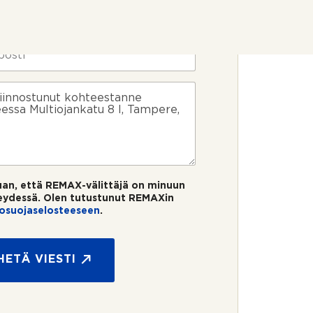
uan, että REMAX-välittäjä on minuun
eydessä. Olen tutustunut REMAXin
tosuojaselosteeseen
.
HETÄ VIESTI