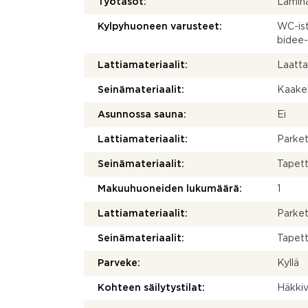
Työtasot:
Lamina
Kylpyhuoneen varusteet:
WC-ist
bidee-
Lattiamateriaalit:
Laatt
Seinämateriaalit:
Kaakel
Asunnossa sauna:
Ei
Lattiamateriaalit:
Parket
Seinämateriaalit:
Tapett
Makuuhuoneiden lukumäärä:
1
Lattiamateriaalit:
Parket
Seinämateriaalit:
Tapett
Parveke:
Kyllä
Kohteen säilytystilat:
Häkkiv