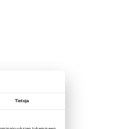
Tietoja
 ominaisuuksien tukemiseen