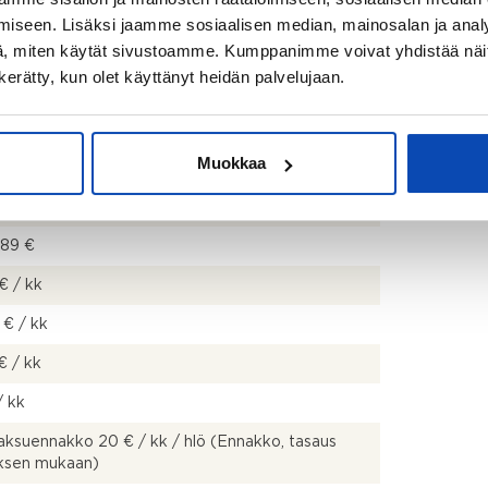
iseen. Lisäksi jaamme sosiaalisen median, mainosalan ja analy
, miten käytät sivustoamme. Kumppanimme voivat yhdistää näitä t
n kerätty, kun olet käyttänyt heidän palvelujaan.
Muokkaa
0 €
,89 €
 € / kk
 € / kk
€ / kk
/ kk
ksuennakko 20 € / kk / hlö (Ennakko, tasaus
uksen mukaan)