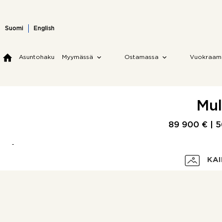
Skip
to
content
Suomi
English
Asuntohaku
Myymässä
Ostamassa
Vuokraam
Mul
89 900 € |
5
KAI
Velaton hinta
Myyntihinta