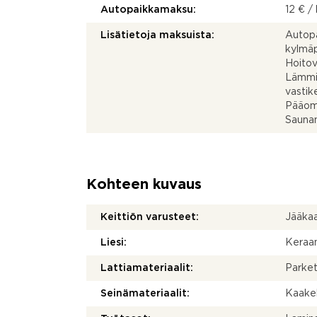
Autopaikkamaksu:
12 € /
Lisätietoja maksuista:
Autop
kylmäp
Hoitov
Lämmin
vastik
Pääoma
Sauna
Kohteen kuvaus
Keittiön varusteet:
Jääkaa
Liesi:
Keraam
Lattiamateriaalit:
Parket
Seinämateriaalit:
Kaakel