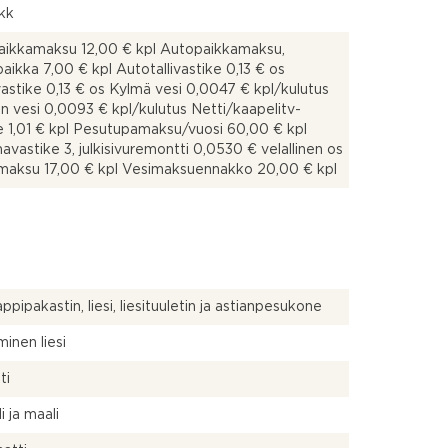
 kk
aikkamaksu 12,00 € kpl Autopaikkamaksu,
aikka 7,00 € kpl Autotallivastike 0,13 € os
astike 0,13 € os Kylmä vesi 0,0047 € kpl/kulutus
 vesi 0,0093 € kpl/kulutus Netti/kaapelitv-
e 1,01 € kpl Pesutupamaksu/vuosi 60,00 € kpl
vastike 3, julkisivuremontti 0,0530 € velallinen os
maksu 17,00 € kpl Vesimaksuennakko 20,00 € kpl
ppipakastin, liesi, liesituuletin ja astianpesukone
inen liesi
ti
i ja maali