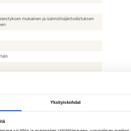
ärjestyksen mukainen ja isännöitsijäntodistuksen
nen
talo
uksen mukaan
ppipakastin, liesi, liesituuletin ja astianpesukone
uin, suihku, pesukoneliitäntä, peilikaappi, pesuallas,
Yksityiskohdat
suihku, suihkukaappi, allaskaappi ja lattialämmitys
itä
mme sisällön ja mainosten räätälöimiseen, sosiaalisen median