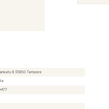
*
ojankatu 8 33850 Tampere
lta
0477