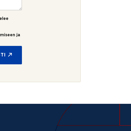
elee
umiseen ja
TI