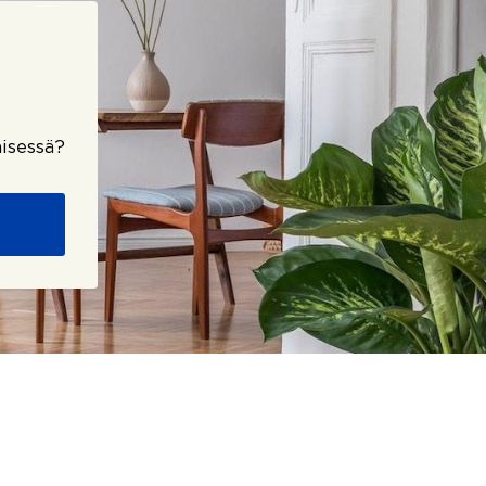
isessä?