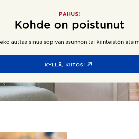
PAHUS!
Kohde on poistunut
ko auttaa sinua sopivan asunnon tai kiinteistön etsim
KYLLÄ, KIITOS!