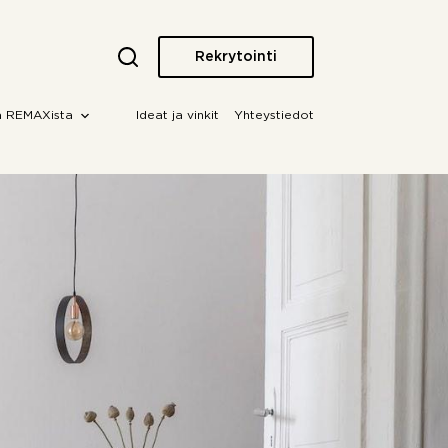
Rekrytointi
a REMAXista
Ideat ja vinkit
Yhteystiedot