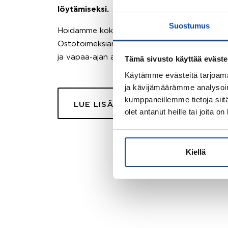
löytämiseksi.
Suostumus
Hoidamme koko ostoprosessin puolestasi.
Ostotoimeksiantopalvelumme sopii myös esimer
ja vapaa-ajan asuntojen ostoon.
Tämä sivusto käyttää eväste
Käytämme evästeitä tarjoama
ja kävijämäärämme analysoim
kumppaneillemme tietoja siitä
LUE LISÄÄ
olet antanut heille tai joita o
Kiellä