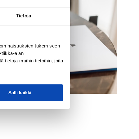
Tietoja
 ominaisuuksien tukemiseen
tiikka-alan
ietoja muihin tietoihin, joita
Salli kaikki