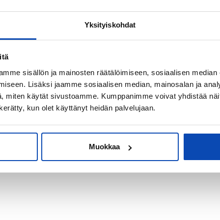
Yksityiskohdat
kiksi sijoitus-
itä
mme sisällön ja mainosten räätälöimiseen, sosiaalisen median
iseen. Lisäksi jaamme sosiaalisen median, mainosalan ja analy
, miten käytät sivustoamme. Kumppanimme voivat yhdistää näitä t
n kerätty, kun olet käyttänyt heidän palvelujaan.
Muokkaa