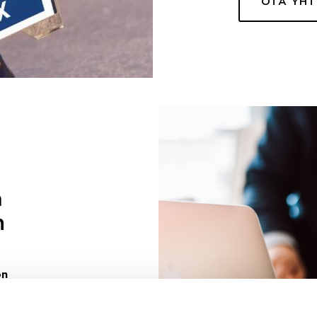
OTA YH
a
n
on
uuri sinulle
ivaa sen