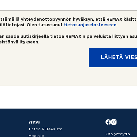
ttämällä yhteydenottopyynnön hyväksyn, että REMAX käsitt
ilötietojasi. Olen tutustunut
tietosuojaselosteeseen
.
an saada uutiskirjeellä tietoa REMAXin palveluista liittyen as
teistönvälitykseen.
LÄHETÄ VIES
Yritys
Tietoa REMAXista
Ota yhteyttä
Medialle