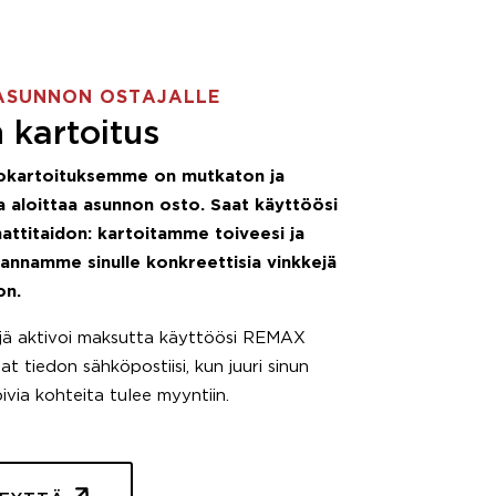
ASUNNON OSTAJALLE
 kartoitus
okartoituksemme on mutkaton ja
 aloittaa asunnon osto. Saat käyttöösi
attitaidon: kartoitamme toiveesi ja
 annamme sinulle konkreettisia vinkkejä
on.
äjä aktivoi maksutta käyttöösi REMAX
t tiedon sähköpostiisi, kun juuri sinun
pivia kohteita tulee myyntiin.