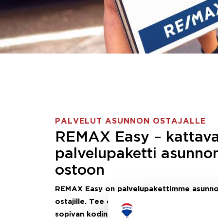
PALVELUT ASUNNON OSTAJALLE
REMAX Easy – kattav
palvelupaketti asunno
ostoon
REMAX Easy on palvelupakettimme asunn
ostajille.
Tee ostotoimeksianto ja etsimme j
sopivan kodin, eikä sinun tarvitse nähdä va