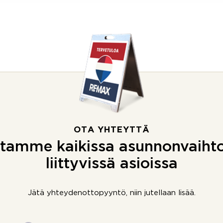
OTA YHTEYTTÄ
tamme kaikissa asunnonvaiht
liittyvissä asioissa
Jätä yhteydenottopyyntö, niin jutellaan lisää.