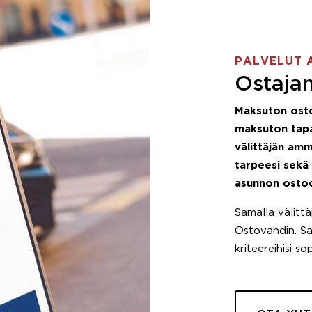
PALVELUT 
Ostajan
Maksuton ost
maksuton tapa
välittäjän amm
tarpeesi sekä
asunnon osto
Samalla välitt
Ostovahdin. Saa
kriteereihisi so