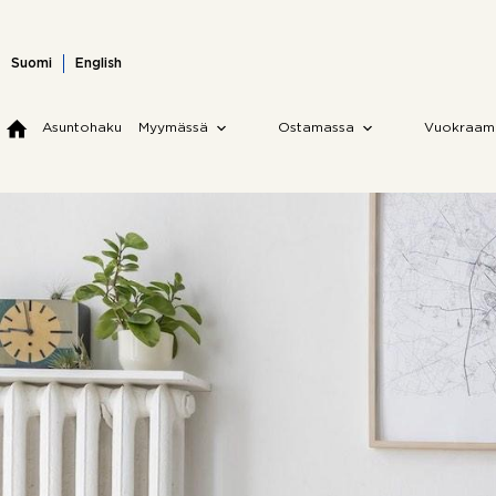
Skip
to
content
Suomi
English
Asuntohaku
Myymässä
Ostamassa
Vuokraam