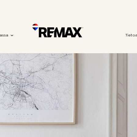
assa
Tieto