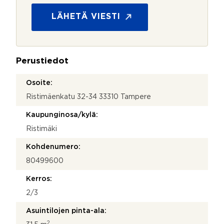
S
o
ä
s
LÄHETÄ VIESTI
h
u
k
o
ö
j
p
a
o
Perustiedot
*
s
t
Osoite:
i
Ristimäenkatu 32-34 33310 Tampere
Kaupunginosa/kylä:
Ristimäki
Kohdenumero:
80499600
Kerros:
2/3
Asuintilojen pinta-ala:
2