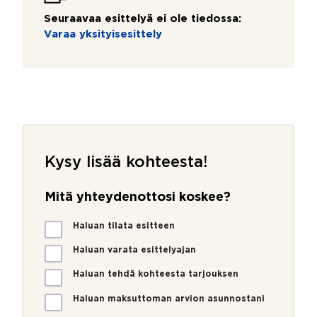
Seuraavaa esittelyä ei ole tiedossa:
Varaa yksityisesittely
Kysy lisää kohteesta!
Mitä yhteydenottosi koskee?
M
Haluan tilata esitteen
i
t
Haluan varata esittelyajan
ä
Haluan tehdä kohteesta tarjouksen
y
h
Haluan maksuttoman arvion asunnostani
t