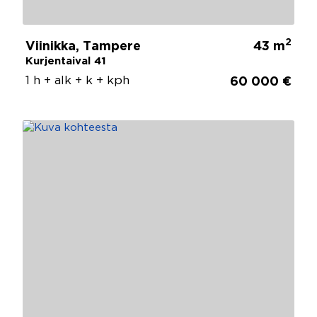
2
Viinikka, Tampere
43 m
Kurjentaival 41
1 h + alk + k + kph
60 000 €