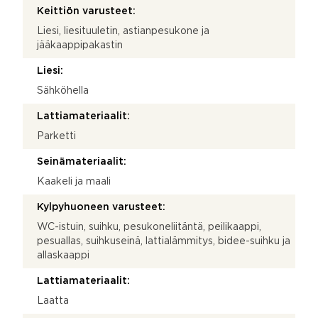
Keittiön varusteet:
Liesi, liesituuletin, astianpesukone ja
jääkaappipakastin
Liesi:
Sähköhella
Lattiamateriaalit:
Parketti
Seinämateriaalit:
Kaakeli ja maali
Kylpyhuoneen varusteet:
WC-istuin, suihku, pesukoneliitäntä, peilikaappi,
pesuallas, suihkuseinä, lattialämmitys, bidee-suihku ja
allaskaappi
Lattiamateriaalit:
Laatta