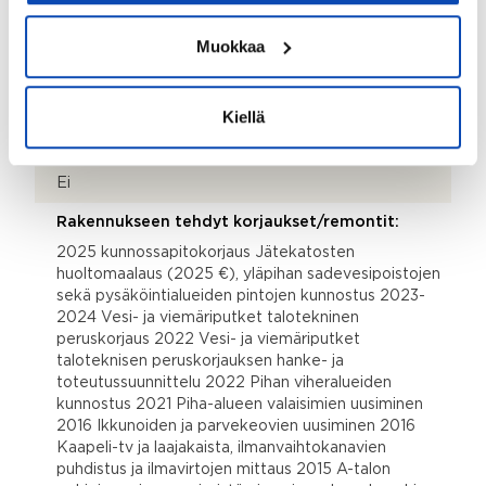
Energialuokka:
Muokkaa
C2018
Kunnossapitotarveselvitys tehty:
2025
Kiellä
Asbestikartoitus:
Ei
Rakennukseen tehdyt korjaukset/remontit:
2025 kunnossapitokorjaus Jätekatosten
huoltomaalaus (2025 €), yläpihan sadevesipoistojen
sekä pysäköintialueiden pintojen kunnostus 2023-
2024 Vesi- ja viemäriputket talotekninen
peruskorjaus 2022 Vesi- ja viemäriputket
taloteknisen peruskorjauksen hanke- ja
toteutussuunnittelu 2022 Pihan viheralueiden
kunnostus 2021 Piha-alueen valaisimien uusiminen
2016 Ikkunoiden ja parvekeovien uusiminen 2016
Kaapeli-tv ja laajakaista, ilmanvaihtokanavien
puhdistus ja ilmavirtojen mittaus 2015 A-talon