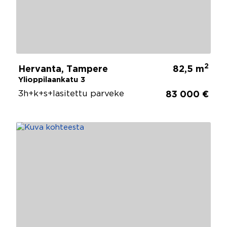
2
Hervanta, Tampere
82,5 m
Ylioppilaankatu 3
3h+k+s+lasitettu parveke
83 000 €