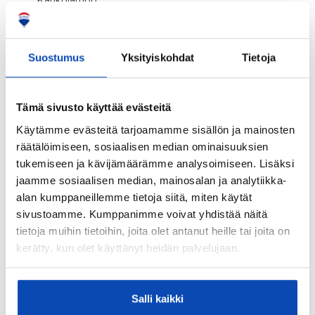
Kaukolämpö
Hissi:
Ei
Suostumus
Yksityiskohdat
Tietoja
Taloyhtiössä sauna:
Kyllä
Tämä sivusto käyttää evästeitä
Taloyhtiössä on:
Käytämme evästeitä tarjoamamme sisällön ja mainosten
Kaapeli-tv, mankeli, pesutupa, askarteluhuone,
räätälöimiseen, sosiaalisen median ominaisuuksien
väestönsuoja, urheiluvälinevarasto, kuivaushuone ja
tukemiseen ja kävijämäärämme analysoimiseen. Lisäksi
jäähdytetty kellari
jaamme sosiaalisen median, mainosalan ja analytiikka-
Piha-autopaikat:
alan kumppaneillemme tietoja siitä, miten käytät
73 kpl
sivustoamme. Kumppanimme voivat yhdistää näitä
tietoja muihin tietoihin, joita olet antanut heille tai joita on
Sähköpistokepaikkoja:
kerätty, kun olet käyttänyt heidän palvelujaan.
60 kpl
Onko kohteesta energiatodistusta?:
Salli kaikki
Kyllä