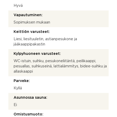
Hyvä
Vapautuminen:
Sopimuksen mukaan
Keittiön varusteet:
Liesi, liesituuletin, astianpesukone ja
jääkaappipakastin
Kylpyhuoneen varusteet:
WC-istuin, suihku, pesukoneliitäntä, peilikaappi,
pesuallas, suihkuseinä, lattialämmitys, bidee-suihku ja
allaskaappi
Parveke:
Kyllä
Asunnossa sauna:
Ei
Omistusmuoto: