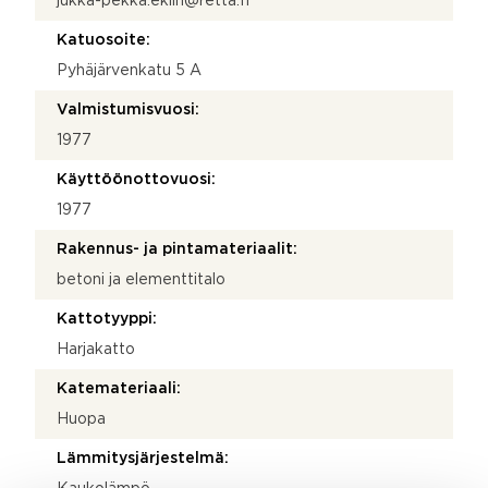
jukka-pekka.eklin@retta.fi
Katuosoite:
Pyhäjärvenkatu 5 A
Valmistumisvuosi:
1977
Käyttöönottovuosi:
1977
Rakennus- ja pintamateriaalit:
betoni ja elementtitalo
Kattotyyppi:
Harjakatto
Katemateriaali:
Huopa
Lämmitysjärjestelmä: