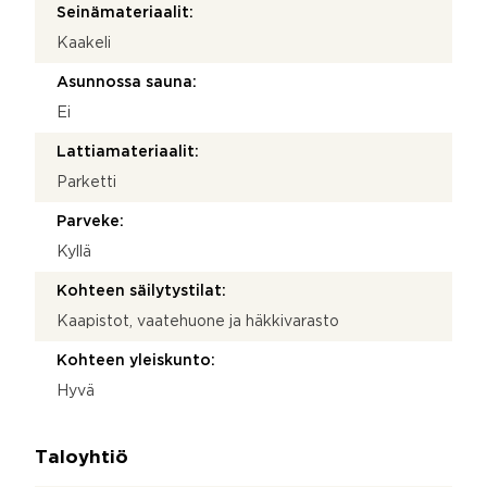
Seinämateriaalit:
Kaakeli
Asunnossa sauna:
Ei
Lattiamateriaalit:
Parketti
Parveke:
Kyllä
Kohteen säilytystilat:
Kaapistot, vaatehuone ja häkkivarasto
Kohteen yleiskunto:
Hyvä
Taloyhtiö