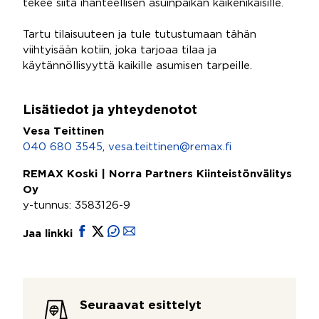
tekee siitä ihanteellisen asuinpaikan kaikenikäisille.
Tartu tilaisuuteen ja tule tutustumaan tähän
viihtyisään kotiin, joka tarjoaa tilaa ja
käytännöllisyyttä kaikille asumisen tarpeille.
Lisätiedot ja yhteydenotot
Vesa Teittinen
040 680 3545
,
vesa.teittinen@remax.fi
REMAX Koski | Norra Partners Kiinteistönvälitys
Oy
y-tunnus: 3583126-9
Jaa linkki
Seuraavat esittelyt