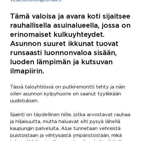
vesa.teittinen@remax.fi
Tämä valoisa ja avara koti sijaitsee
rauhallisella asuinalueella, jossa on
erinomaiset kulkuyhteydet.
Asunnon suuret ikkunat tuovat
runsaasti luonnonvaloa sisään,
luoden lämpimän ja kutsuvan
ilmapiirin.
Tässä taloyhtiössä on putkiremontti tehty ja näin
ollen asunnon kylpyhuone on saanut tyylikkään
uudistuksen.
Sijainti on täydellinen niille, jotka arvostavat rauhaa
ja hiljaisuutta, mutta haluavat silti pysyä lähellä
kaupungin palveluita. Alue tunnetaan vehreistä
puistoistaan ja viihtyisästä ympäristöstään, mikä