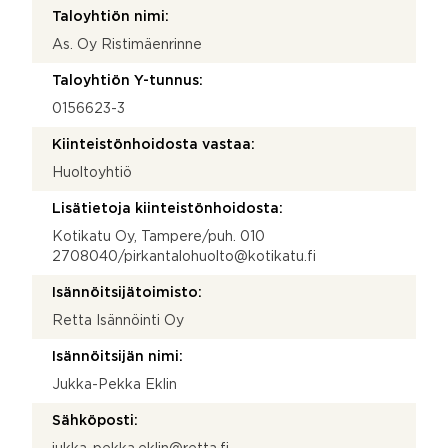
Taloyhtiön nimi:
As. Oy Ristimäenrinne
Taloyhtiön Y-tunnus:
0156623-3
Kiinteistönhoidosta vastaa:
Huoltoyhtiö
Lisätietoja kiinteistönhoidosta:
Kotikatu Oy, Tampere/puh. 010
2708040/pirkantalohuolto@kotikatu.fi
Isännöitsijätoimisto:
Retta Isännöinti Oy
Isännöitsijän nimi:
Jukka-Pekka Eklin
Sähköposti: