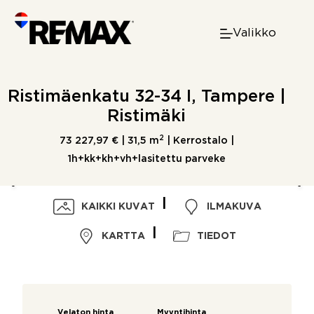
Skip
to
Valikko
content
Ristimäenkatu 32-34 I, Tampere |
Ristimäki
2
73 227,97 € |
31,5 m
| Kerrostalo |
1h+kk+kh+vh+lasitettu parveke
KAIKKI KUVAT
ILMAKUVA
KARTTA
TIEDOT
Velaton hinta
Myyntihinta