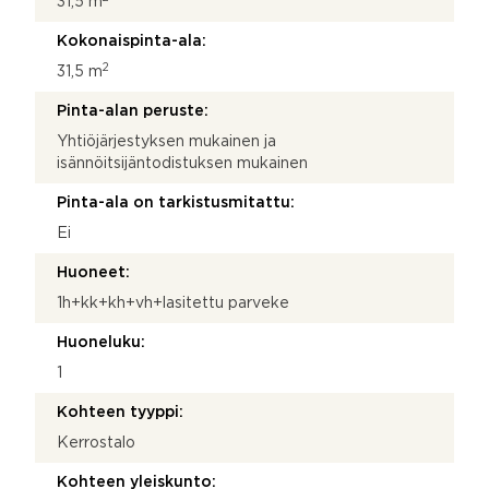
31,5 m
Kokonaispinta-ala:
2
31,5 m
Pinta-alan peruste:
Yhtiöjärjestyksen mukainen ja
isännöitsijäntodistuksen mukainen
Pinta-ala on tarkistusmitattu:
Ei
Huoneet:
1h+kk+kh+vh+lasitettu parveke
Huoneluku:
1
Kohteen tyyppi:
Kerrostalo
Kohteen yleiskunto: