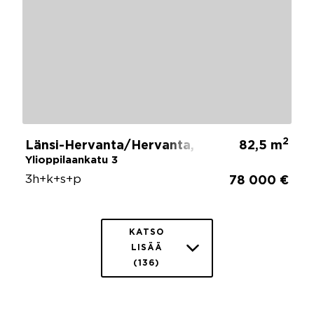
2
Länsi-Hervanta/Hervanta, Tampere
82,5 m
Ylioppilaankatu 3
3h+k+s+p
78 000 €
KATSO
LISÄÄ
(136)