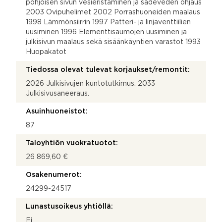
pohjoisen sivun vesieristäminen ja sadeveden ohjaus
2003 Ovipuhelimet 2002 Porrashuoneiden maalaus
1998 Lämmönsiirrin 1997 Patteri- ja linjaventtiilien
uusiminen 1996 Elementtisaumojen uusiminen ja
julkisivun maalaus sekä sisäänkäyntien varastot 1993
Huopakatot
Tiedossa olevat tulevat korjaukset/remontit:
2026 Julkisivujen kuntotutkimus. 2033
Julkisivusaneeraus.
Asuinhuoneistot:
87
Taloyhtiön vuokratuotot:
26 869,60 €
Osakenumerot:
24299-24517
Lunastusoikeus yhtiöllä:
Ei