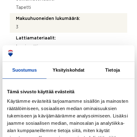
Tapetti
Makuuhuoneiden lukumäärä:
3
Lattiamateriaalit:
Laminaatti
Seinämateriaalit:
Tapetti
Suostumus
Yksityiskohdat
Tietoja
Kohteen säilytystilat:
Kaapistot
Tämä sivusto käyttää evästeitä
Kohteessa on satelliittiantenni:
Käytämme evästeitä tarjoamamme sisällön ja mainosten
Ei
räätälöimiseen, sosiaalisen median ominaisuuksien
tukemiseen ja kävijämäärämme analysoimiseen. Lisäksi
Taloyhtiössä on antenni:
jaamme sosiaalisen median, mainosalan ja analytiikka-
Ei
alan kumppaneillemme tietoja siitä, miten käytät
Kohteen yleiskunto: