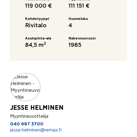
119 000 €
111 151 €
Kohdetyyppi
Huoneluku
Rivitalo
4
Asuinpinta-ala
Rakennusvuosi
2
84,5 m
1985
JESSE HELMINEN
Myyntineuvottelija
040 687 3700
jesse.helminen@remax.fi