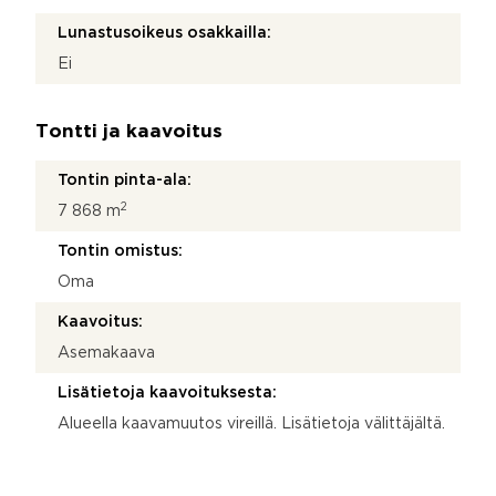
Lunastusoikeus osakkailla:
Ei
Tontti ja kaavoitus
Tontin pinta-ala:
2
7 868 m
Tontin omistus:
Oma
Kaavoitus:
Asemakaava
Lisätietoja kaavoituksesta:
Alueella kaavamuutos vireillä. Lisätietoja välittäjältä.