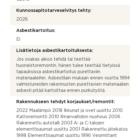
Kunnossapitotarveselvitys tehty:
2026
Asbestikartoitus:
Ei
Lisätietoja asbestikartoituksesta:
Jos osakas aikoo tehdä tai teettää
huoneistoremontin, hänen tulee teettää tietyissä
tapauksissa asbestikartoitus purettaviin
materiaaleihin. Asbestilain mukaan ennen vuotta 1994
valmistuneiden rakennusten purettavien materiaalien
asbesti pitää kartoittaa ennen purkutyötä.
Rakennukseen tehdyt korjaukset/remontit:
2022 Maalämpö 2018 Ikkunat ja ovet uusittu 2010
Kattoremontti 2010 Ilmanvaihdon nuohous 2006
Rakennettu autotalli 2003 A- ja C-talojen
elementtisaumat uusittu 2001 Rakennettu jätekatos
1998 Elementtisaumat uusittu 1996 Vesimittarit