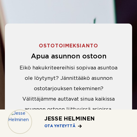
OSTOTOIMEKSIANTO
Apua asunnon ostoon
Eikö hakukriteereihisi sopivaa asuntoa
ole löytynyt? Jännittääkö asunnon
ostotarjouksen tekeminen?
Välittäjämme auttavat sinua kaikissa
asunnon ostoon liittyvissä asioissa.
JESSE HELMINEN
OTA YHTEYTTÄ
LUE LISÄÄ