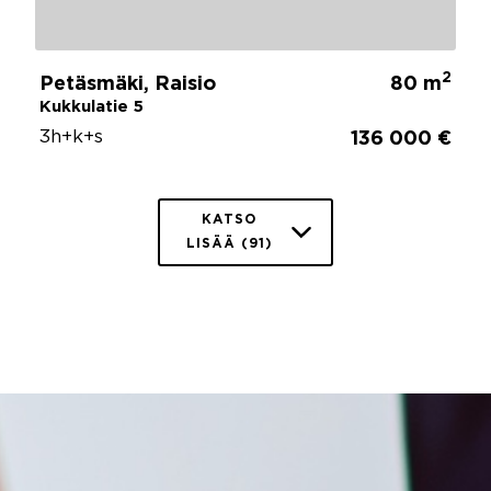
2
Petäsmäki, Raisio
80 m
Kukkulatie 5
3h+k+s
136 000 €
KATSO
LISÄÄ (91)