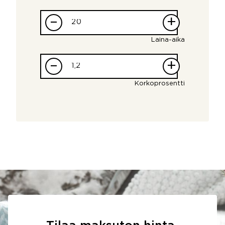
–
+
Laina-aika
–
+
Korkoprosentti