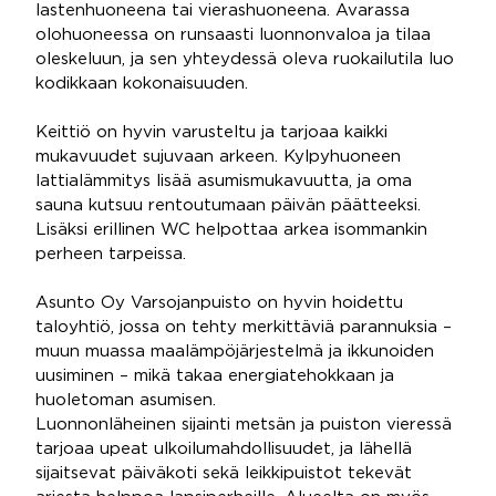
lastenhuoneena tai vierashuoneena. Avarassa
olohuoneessa on runsaasti luonnonvaloa ja tilaa
oleskeluun, ja sen yhteydessä oleva ruokailutila luo
kodikkaan kokonaisuuden.
Keittiö on hyvin varusteltu ja tarjoaa kaikki
mukavuudet sujuvaan arkeen. Kylpyhuoneen
lattialämmitys lisää asumismukavuutta, ja oma
sauna kutsuu rentoutumaan päivän päätteeksi.
Lisäksi erillinen WC helpottaa arkea isommankin
perheen tarpeissa.
Asunto Oy Varsojanpuisto on hyvin hoidettu
taloyhtiö, jossa on tehty merkittäviä parannuksia –
muun muassa maalämpöjärjestelmä ja ikkunoiden
uusiminen – mikä takaa energiatehokkaan ja
huoletoman asumisen.
Luonnonläheinen sijainti metsän ja puiston vieressä
tarjoaa upeat ulkoilumahdollisuudet, ja lähellä
sijaitsevat päiväkoti sekä leikkipuistot tekevät