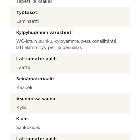
Tapetti ja kaakeli
Työtasot:
Laminaatti
Kylpyhuoneen varusteet:
WC-istuin, suihku, kylpyamme, pesukoneliitäntä,
lattialämmitys, peili ja pesuallas
Lattiamateriaalit:
Laatta
Seinämateriaalit:
Kaakeli
Asunnossa sauna:
Kyllä
Kiuas:
Sähkökiuas
Lattiamateriaalit: