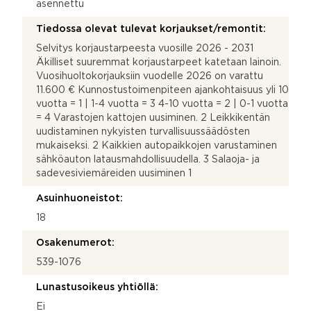
asennettu
Tiedossa olevat tulevat korjaukset/remontit:
Selvitys korjaustarpeesta vuosille 2026 - 2031
Äkilliset suuremmat korjaustarpeet katetaan lainoin.
Vuosihuoltokorjauksiin vuodelle 2026 on varattu
11.600 € Kunnostustoimenpiteen ajankohtaisuus yli 10
vuotta = 1 | 1-4 vuotta = 3 4-10 vuotta = 2 | 0-1 vuotta
= 4 Varastojen kattojen uusiminen. 2 Leikkikentän
uudistaminen nykyisten turvallisuussäädösten
mukaiseksi. 2 Kaikkien autopaikkojen varustaminen
sähköauton latausmahdollisuudella. 3 Salaoja- ja
sadevesiviemäreiden uusiminen 1
Asuinhuoneistot:
18
Osakenumerot:
539-1076
Lunastusoikeus yhtiöllä:
Ei