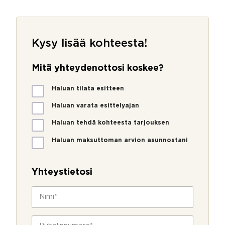
Kysy lisää kohteesta!
Mitä yhteydenottosi koskee?
M
Haluan tilata esitteen
i
t
Haluan varata esittelyajan
ä
Haluan tehdä kohteesta tarjouksen
y
h
Haluan maksuttoman arvion asunnostani
t
e
y
Yhteystietosi
d
e
N
n
i
o
m
t
i
P
t