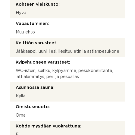
Kohteen yleiskunto:
Hyvä
Vapautuminen:
Muu ehto
Keittiön varusteet:
Jääkaappi, uuni, liesi, liesituuletin ja astianpesukone
Kylpyhuoneen varusteet:
WC-istuin, suihku, kylpyamme, pesukoneliitäntä,
lattialämmitys, peili ja pesuallas
Asunnossa sauna:
Kyllä
Omistusmuoto:
Oma
Kohde myydään vuokrattuna:
Ei