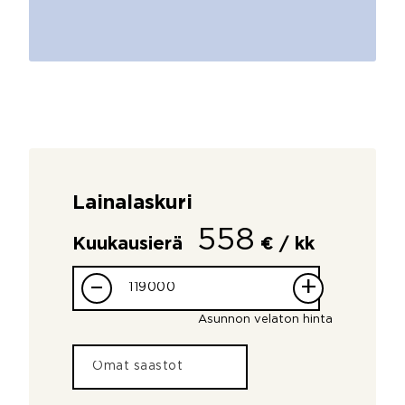
Lainalaskuri
558
Kuukausierä
€ / kk
–
+
Asunnon velaton hinta