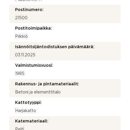
Postinumero:
21500
Postitoimipaikka:
Piikkiö
Isännöitsijäntodistuksen päivämäärä:
03.11.2025
Valmistumisvuosi:
1985
Rakennus- ja pintamateriaalit:
Betoni ja elementtitalo
Kattotyyppi:
Harjakatto
Katemateriaali:
Pelti