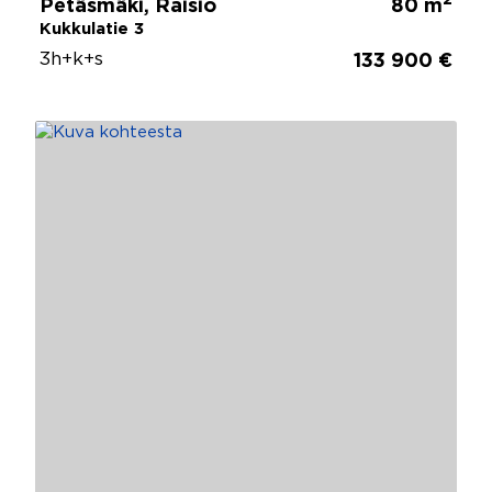
2
Petäsmäki, Raisio
80 m
Kukkulatie 3
3h+k+s
133 900 €