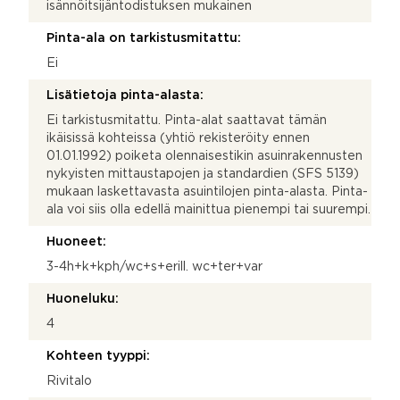
isännöitsijäntodistuksen mukainen
Pinta-ala on tarkistusmitattu:
Ei
Lisätietoja pinta-alasta:
Ei tarkistusmitattu. Pinta-alat saattavat tämän
ikäisissä kohteissa (yhtiö rekisteröity ennen
01.01.1992) poiketa olennaisestikin asuinrakennusten
nykyisten mittaustapojen ja standardien (SFS 5139)
mukaan laskettavasta asuintilojen pinta-alasta. Pinta-
ala voi siis olla edellä mainittua pienempi tai suurempi.
Huoneet:
3-4h+k+kph/wc+s+erill. wc+ter+var
Huoneluku:
4
Kohteen tyyppi:
Rivitalo