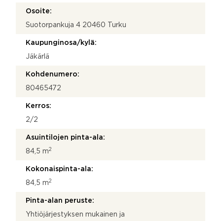
n
Osoite:
g
Suotorpankuja 4 20460 Turku
_
o
Kaupunginosa/kylä:
r
i
Jäkärlä
g
i
Kohdenumero:
n
80465472
Kerros:
2/2
Asuintilojen pinta-ala:
2
84,5 m
Kokonaispinta-ala:
2
84,5 m
Pinta-alan peruste:
Yhtiöjärjestyksen mukainen ja