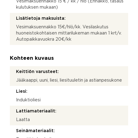
Vesimaksuennakko 15 € / kk / hlö (Ennakko, tasaus
kulutuksen mukaan)
Lisätietoja maksuista:
Vesimaksuennakko 15€/hlö/kk. Vesilaskutus
huoneistokohtaisen mittarilukeman mukaan 1 krt/v.
Autopaikkavuokra 20€/kk
Kohteen kuvaus
Keittiön varusteet:
Jääkaappi, uuni, liesi, liesituuletin ja astianpesukone
Liesi:
Induktioliesi
Lattiamateriaalit:
Laatta
Seinämateriaalit: