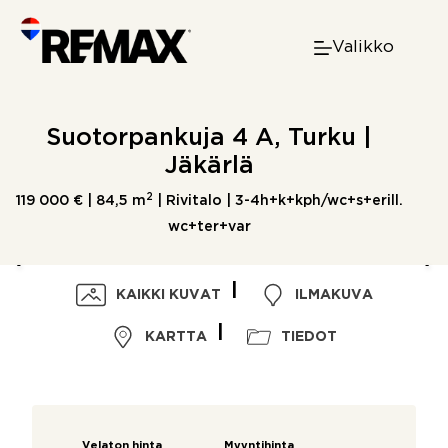
Skip
to
Valikko
content
Suotorpankuja 4 A, Turku |
Jäkärlä
2
119 000 € |
84,5 m
| Rivitalo | 3-4h+k+kph/wc+s+erill.
wc+ter+var
KAIKKI KUVAT
ILMAKUVA
KARTTA
TIEDOT
Velaton hinta
Myyntihinta