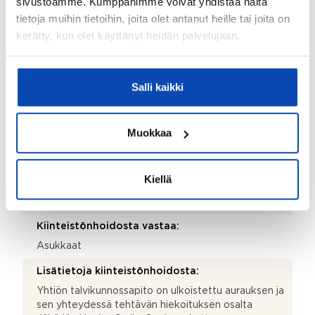
sivustoamme. Kumppanimme voivat yhdistää näitä
tietoja muihin tietoihin, joita olet antanut heille tai joita on
Hyvä
kerätty, kun olet käyttänyt heidän palvelujaan.
Taloyhtiö
Salli kaikki
Taloyhtiön nimi:
Asunto Oy Varsojanpuisto
Muokkaa
Taloyhtiön Y-tunnus:
0143655-1
Kiellä
Kiinteistötunnus:
853-87-32-5
Kiinteistönhoidosta vastaa:
Asukkaat
Lisätietoja kiinteistönhoidosta:
Yhtiön talvikunnossapito on ulkoistettu aurauksen ja
sen yhteydessä tehtävän hiekoituksen osalta