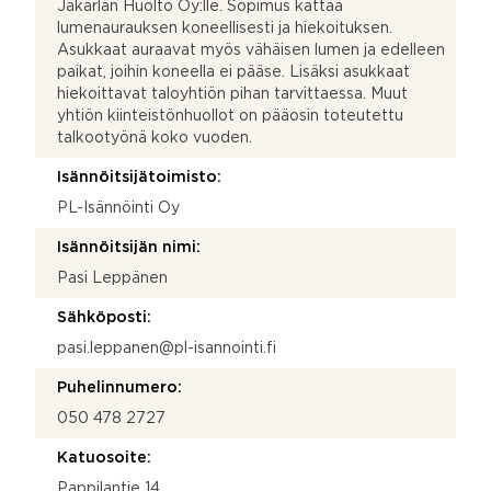
Jäkärlän Huolto Oy:lle. Sopimus kattaa
lumenaurauksen koneellisesti ja hiekoituksen.
Asukkaat auraavat myös vähäisen lumen ja edelleen
paikat, joihin koneella ei pääse. Lisäksi asukkaat
hiekoittavat taloyhtiön pihan tarvittaessa. Muut
yhtiön kiinteistönhuollot on pääosin toteutettu
talkootyönä koko vuoden.
Isännöitsijätoimisto:
PL-Isännöinti Oy
Isännöitsijän nimi:
Pasi Leppänen
Sähköposti:
pasi.leppanen@pl-isannointi.fi
Puhelinnumero:
050 478 2727
Katuosoite:
Pappilantie 14