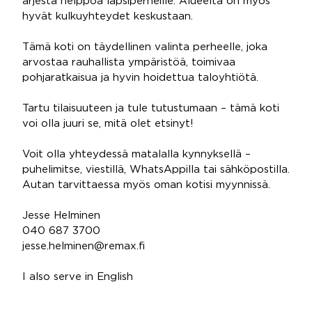
arjesta helppoa lapsiperheille. Alueelta on myös
hyvät kulkuyhteydet keskustaan.
Tämä koti on täydellinen valinta perheelle, joka
arvostaa rauhallista ympäristöä, toimivaa
pohjaratkaisua ja hyvin hoidettua taloyhtiötä.
Tartu tilaisuuteen ja tule tutustumaan – tämä koti
voi olla juuri se, mitä olet etsinyt!
Voit olla yhteydessä matalalla kynnyksellä –
puhelimitse, viestillä, WhatsAppilla tai sähköpostilla.
Autan tarvittaessa myös oman kotisi myynnissä.
Jesse Helminen
040 687 3700
jesse.helminen@remax.fi
I also serve in English