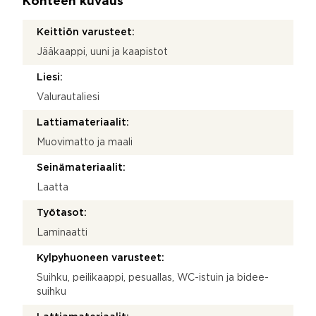
Kohteen kuvaus
Keittiön varusteet:
Jääkaappi, uuni ja kaapistot
Liesi:
Valurautaliesi
Lattiamateriaalit:
Muovimatto ja maali
Seinämateriaalit:
Laatta
Työtasot:
Laminaatti
Kylpyhuoneen varusteet:
Suihku, peilikaappi, pesuallas, WC-istuin ja bidee-
suihku