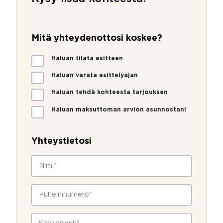
Mitä yhteydenottosi koskee?
M
Haluan tilata esitteen
i
t
Haluan varata esittelyajan
ä
Haluan tehdä kohteesta tarjouksen
y
h
Haluan maksuttoman arvion asunnostani
t
e
y
Yhteystietosi
d
e
N
n
i
o
m
t
i
P
t
*
u
o
h
s
e
S
i