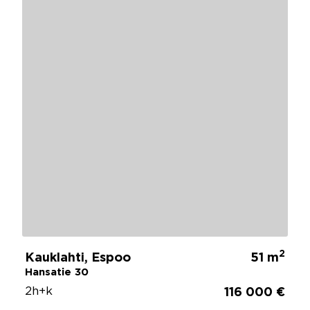
2
Kauklahti, Espoo
51 m
Hansatie 30
2h+k
116 000 €