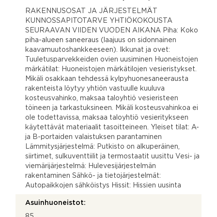
RAKENNUSOSAT JA JÄRJESTELMÄT
KUNNOSSAPITOTARVE YHTIÖKOKOUSTA
SEURAAVAN VIIDEN VUODEN AIKANA Piha: Koko
piha-alueen saneeraus (laajuus on sidonnainen
kaavamuutoshankkeeseen). Ikkunat ja ovet:
Tuuletusparvekkeiden ovien uusiminen Huoneistojen
märkätilat: Huoneistojen märkätilojen vesieristykset.
Mikäli osakkaan tehdessä kylpyhuonesaneerausta
rakenteista löytyy yhtiön vastuulle kuuluva
kosteusvahinko, maksaa taloyhtiö vesieristeen
töineen ja tarkastuksineen. Mikäli kosteusvahinkoa ei
ole todettavissa, maksaa taloyhtiö vesieritykseen
käytettävät materiaalit tasoitteineen. Yleiset tilat: A-
ja B-portaiden valaistuksen parantaminen
Lämmitysjärjestelmä: Putkisto on alkuperäinen,
siirtimet, sulkuventtiilit ja termostaatit uusittu Vesi- ja
viemärijärjestelmä: Hulevesijärjestelmän
rakentaminen Sähkö- ja tietojärjestelmät:
Autopaikkojen sähköistys Hissit: Hissien uusinta
Asuinhuoneistot:
85