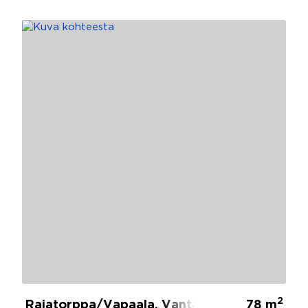
2
Rajatorppa/Vapaala, Vantaa
78 m