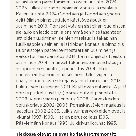
valaistuksen parantaminen ja ovien uusinta. 2024-
2025 Julkisivun rappauspinnan korjaus ja maalaus,
Katon uusinta 2024 C-portaan ja B-portaan yhden
keittiölinjan pinnoitettujen käyttövesiputkien
uusiminen 2019. Porraskäytävien sisäpihan puoleisten
ala-aulojen lattioiden ja ensimmäisen hissitasanteen
lattioiden uusiminen, seinien maalaus ja takapihan
tuulikaappien seinien ja lattioiden korjaus ja pinnoitus.
Huoneistojen patteritermostaattien uusiminen ja
verkoston tasapainotus 2014. Lämmönjakolaitteiston
uusiminen 2014. Ilmanvaihtokanaviston puhdistus ja
huippuimurien huolto ja puhdistus 2014. Pihan
puoleisten ikkunoiden uusiminen, Julkisivujen ja
päätyjen rappausten korjaus ja huoltomaalaus 2013.
Lukituksen uusiminen 2011. Käyttövesiputkisto: A ja B
porras putket uusittu/ ( porras putket pinnoitettu
2009. Viemäreiden pinnoitus 2008. Parvekkeiden
peruskorjaus 2002-2003. Porraskäytävien maalaus ja
laatoitus 2002-2003. Julkisivun parvekkeiden ovet ja
ikkunat 1997-1999. Hissien peruskorjaus 1995.
Pääviemärin korjaus 1995. Julkisivun ikkunat 1993.
Tiedossa olevat tulevat korjaukset/remontit: