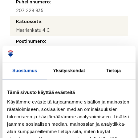
Puhelinnumero:
207 229 935
Katuosoite:
Maariankatu 4 C
Postinumero:
20100
Postitoimipaikka:
Suostumus
Yksityiskohdat
Tietoja
Turku
Isännöitsijäntodistuksen päivämäärä:
09.04.2026
Tämä sivusto käyttää evästeitä
Valmistumisvuosi:
Käytämme evästeitä tarjoamamme sisällön ja mainosten
räätälöimiseen, sosiaalisen median ominaisuuksien
1957
tukemiseen ja kävijämäärämme analysoimiseen. Lisäksi
Käyttöönottovuosi:
jaamme sosiaalisen median, mainosalan ja analytiikka-
1957
alan kumppaneillemme tietoja siitä, miten käytät