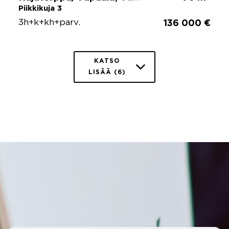
Piikkikuja 3
3h+k+kh+parv.
136 000 €
KATSO
LISÄÄ (6)