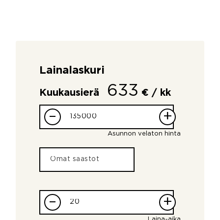
Lainalaskuri
633
Kuukausierä
€ / kk
–
+
Asunnon velaton hinta
–
+
Laina-aika