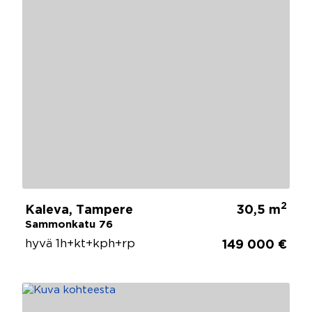
2
Kaleva, Tampere
30,5 m
Sammonkatu 76
hyvä 1h+kt+kph+rp
149 000 €