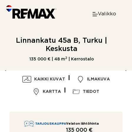
Skip
to
Valikko
content
Linnankatu 45a B, Turku |
Keskusta
2
135 000 € |
48 m
| Kerrostalo
KAIKKI KUVAT
ILMAKUVA
KARTTA
TIEDOT
Velaton lähtöhinta
135 000 €