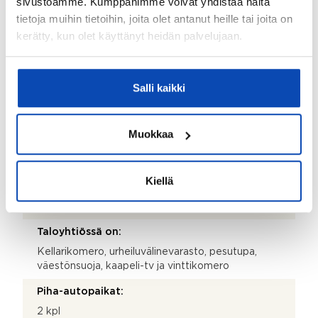
sivustoamme. Kumppanimme voivat yhdistää näitä
Rakennus- ja pintamateriaalit:
tietoja muihin tietoihin, joita olet antanut heille tai joita on
Betoni
kerätty, kun olet käyttänyt heidän palvelujaan.
Kattotyyppi:
Aumakatto
Salli kaikki
Katemateriaali:
Pelti
Muokkaa
Lämmitysjärjestelmä:
Kaukolämpö
Kiellä
Taloyhtiössä sauna:
Kyllä
Taloyhtiössä on:
Kellarikomero, urheiluvälinevarasto, pesutupa,
väestönsuoja, kaapeli-tv ja vinttikomero
Piha-autopaikat:
2 kpl