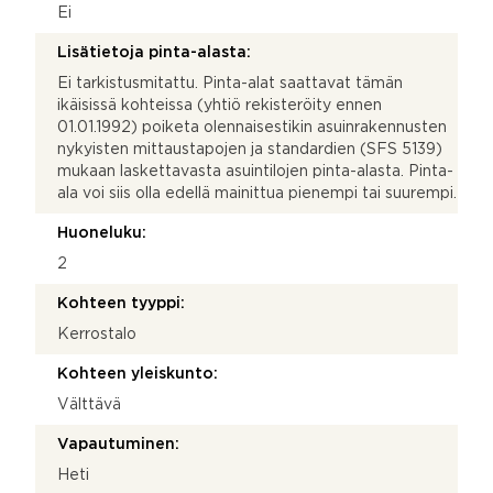
Ei
Lisätietoja pinta-alasta:
Ei tarkistusmitattu. Pinta-alat saattavat tämän
ikäisissä kohteissa (yhtiö rekisteröity ennen
01.01.1992) poiketa olennaisestikin asuinrakennusten
nykyisten mittaustapojen ja standardien (SFS 5139)
mukaan laskettavasta asuintilojen pinta-alasta. Pinta-
ala voi siis olla edellä mainittua pienempi tai suurempi.
Huoneluku:
2
Kohteen tyyppi:
Kerrostalo
Kohteen yleiskunto:
Välttävä
Vapautuminen:
Heti