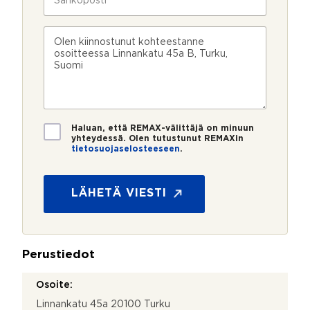
l
ä
k
i
h
o
n
k
s
V
n
ö
k
i
u
p
e
e
m
o
e
s
e
s
?
t
r
t
i
o
i
*
*
T
Haluan, että REMAX-välittäjä on minuun
i
yhteydessä. Olen tutustunut REMAXin
tietosuojaselosteeseen
.
e
t
o
s
LÄHETÄ VIESTI
u
o
j
a
Perustiedot
*
Osoite:
Linnankatu 45a 20100 Turku