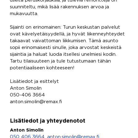
useita peruskorjauksia, ja tulevia remontteja on
suunniteltu, mikä lisää rakennuksen arvoa ja
mukavuutta.
Sijainti on erinomainen: Turun keskustan palvelut
ovat kävelyetäisyydellä, ja hyvät liikenneyhteydet
takaavat vaivattoman liikkumisen. Tämä asunto
sopii erinomaisesti sinulle, joka arvostat keskeistä
sijaintia ja haluat luoda itsellesi unelmiesi kodin.
Tartu tilaisuuteen ja tule tutustumaan tähän
potentiaaliseen kohteeseen!
Lisätiedot ja esittelyt
Anton Simolin
050-406 3664
anton.simolin@remax.fi
Lisätiedot ja yhteydenotot
Anton Simolin
050 406 3664
,
anton.simolin@remax.fi