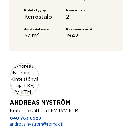
Kohdetyyppi
Huoneluku
Kerrostalo
2
Asuinpinta-ala
Rakennusvuosi
2
57 m
1942
ANDREAS NYSTRÖM
Kiinteistönvälittäjä LKV, LVV, KTM
040 763 6929
andreas.nystrom@remax.fi