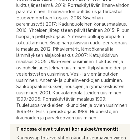
lukitusjärjestelmä. 2019: Porraskäytävän ilmanvaihdon
parantaminen. Ilmanvaihdon puhdistus ja tarkastus.
Etuoven portaan korjaus. 2018: Sisäpihan
parannustyöt 2017: Kadunpuoleinen korjausmaalaus.
2016: Yhteisen jätepisteen päivittäminen 2015: Piipun
huopa ja pellityskorjaus. Yhteisen polkupyöräparkin
toteuttaminen. Sisäpihan julkisivun uudelleenrappaus
ja maalaus. 2012: Pihaviemärit, lämpökanaali ja
lämmityksen alajakokeskus 2007: Katujulkisivun
maalaus 2005: Ulko-ovien uusiminen. Lukitusten ja
ovipuhelinjärjestelmän uusiminen. Kylpyhuoneiden ja
vesieristysten uusiminen. Vesi- ja viemäriputkien
uusiminen. Antenni- ja puhelinverkkojen uusiminen.
Sähköopääkeskuksen, nousujen ja ryhmäkeskusten
uusiminen. 2001: Kaukolämpölaitteiden uusiminen
1999/2005: Porraskäytävän maalaus 1999:
Tuuletusparvekkeiden ikkunoiden ja ovien uusiminen
1995-97: Hissin peruskorjaus 1989: Huoneistojen
ikkunoiden ja parvekeovien uusiminen
Tiedossa olevat tulevat korjaukset/remontit:
Kunnossapitotarve yhtiökokousta seuraavien viiden