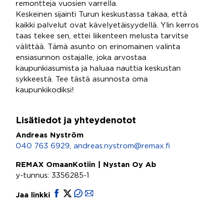
remontteja vuosien varrella.
Keskeinen sijainti Turun keskustassa takaa, että
kaikki palvelut ovat kävelyetäisyydellä. Ylin kerros
taas tekee sen, ettei liikenteen melusta tarvitse
välittää. Tämä asunto on erinomainen valinta
ensiasunnon ostajalle, joka arvostaa
kaupunkiasumista ja haluaa nauttia keskustan
sykkeestä. Tee tästä asunnosta oma
kaupunkikodiksi!
Lisätiedot ja yhteydenotot
Andreas Nyström
040 763 6929
,
andreas.nystrom@remax.fi
REMAX OmaanKotiin | Nystan Oy Ab
y-tunnus: 3356285-1
Jaa linkki