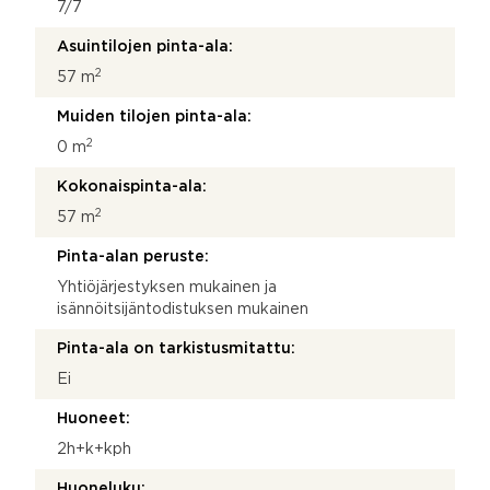
7/7
Asuintilojen pinta-ala:
2
57 m
Muiden tilojen pinta-ala:
2
0 m
Kokonaispinta-ala:
2
57 m
Pinta-alan peruste:
Yhtiöjärjestyksen mukainen ja
isännöitsijäntodistuksen mukainen
Pinta-ala on tarkistusmitattu:
Ei
Huoneet:
2h+k+kph
Huoneluku: