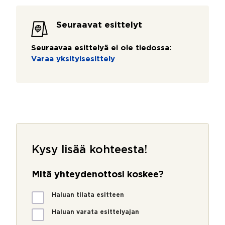
Seuraavat esittelyt
Seuraavaa esittelyä ei ole tiedossa:
Varaa yksityisesittely
Kysy lisää kohteesta!
Mitä yhteydenottosi koskee?
k
M
o
Haluan tilata esitteen
i
h
t
Haluan varata esittelyajan
t
ä
e