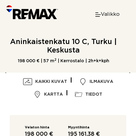
Skip
to
Valikko
content
Aninkaistenkatu 10 C, Turku |
Keskusta
2
198 000 € |
57 m
| Kerrostalo | 2h+k+kph
KAIKKI KUVAT
ILMAKUVA
KARTTA
TIEDOT
Velaton hinta
Myyntihinta
198 000 €
195 161,38 €