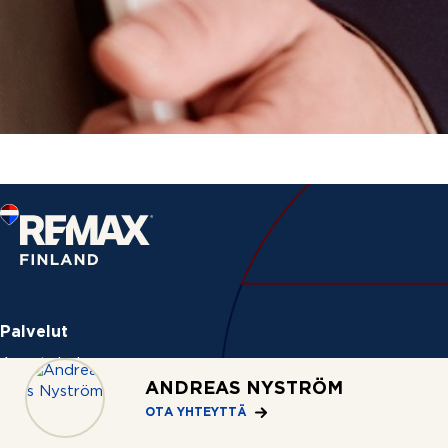
Palvelut
Asuntohaku
ANDREAS NYSTRÖM
Myymässä
OTA YHTEYTTÄ
Ostamassa