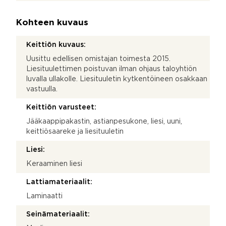
Kohteen kuvaus
Keittiön kuvaus:
Uusittu edellisen omistajan toimesta 2015.
Liesituulettimen poistuvan ilman ohjaus taloyhtiön
luvalla ullakolle. Liesituuletin kytkentöineen osakkaan
vastuulla.
Keittiön varusteet:
Jääkaappipakastin, astianpesukone, liesi, uuni,
keittiösaareke ja liesituuletin
Liesi:
Keraaminen liesi
Lattiamateriaalit:
Laminaatti
Seinämateriaalit: