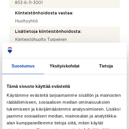
853-6-11-3001
Kiinteistönhoidosta vastaa:
Huoltoyhtiö
Lisätietoja kiinteistönhoidosta:
Kiinteistöhuolto Turpeinen
Isännöitsijätoimisto:
Kiinteistöpiste Vuori
Suostumus
Yksityiskohdat
Tietoja
Isännöitsijän nimi:
Veikko Nieminen
Tämä sivusto käyttää evästeitä
Sähköposti:
Käytämme evästeitä tarjoamamme sisällön ja mainosten
veikko.nieminen@kpvuori.fi
räätälöimiseen, sosiaalisen median ominaisuuksien
Puhelinnumero:
tukemiseen ja kävijämäärämme analysoimiseen. Lisäksi
449 700 364
jaamme sosiaalisen median, mainosalan ja analytiikka-
alan kumppaneillemme tietoja siitä, miten käytät
Katuosoite: