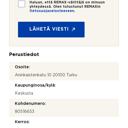
*
*
T
Haluan, että REMAX-välittäjä on minuun
i
yhteydessä. Olen tutustunut REMAXin
tietosuojaselosteeseen
.
e
t
o
s
LÄHETÄ VIESTI
u
o
j
a
Perustiedot
*
Osoite:
Aninkaistenkatu 10 20100 Turku
Kaupunginosa/kylä:
Keskusta
Kohdenumero:
80516653
Kerros: