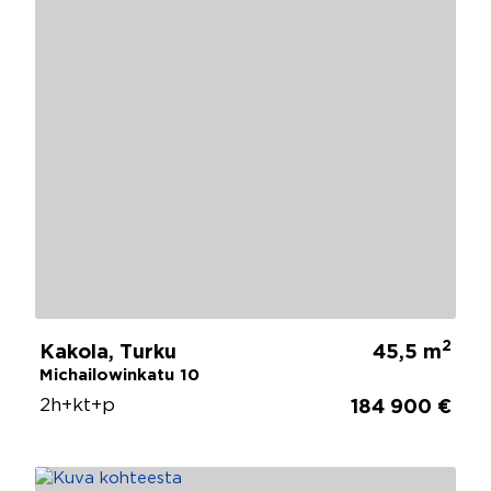
2
Kakola, Turku
45,5 m
Michailowinkatu 10
2h+kt+p
184 900 €