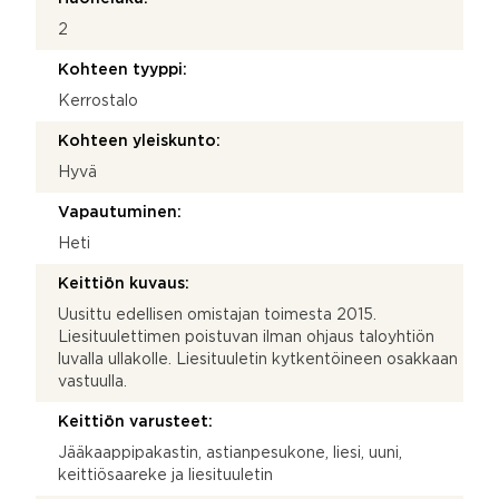
2
Kohteen tyyppi:
Kerrostalo
Kohteen yleiskunto:
Hyvä
Vapautuminen:
Heti
Keittiön kuvaus:
Uusittu edellisen omistajan toimesta 2015.
Liesituulettimen poistuvan ilman ohjaus taloyhtiön
luvalla ullakolle. Liesituuletin kytkentöineen osakkaan
vastuulla.
Keittiön varusteet:
Jääkaappipakastin, astianpesukone, liesi, uuni,
keittiösaareke ja liesituuletin