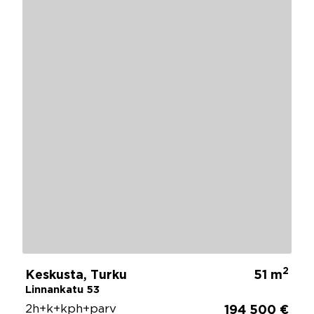
2
Keskusta, Turku
51 m
Linnankatu 53
2h+k+kph+parv
194 500 €