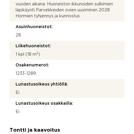
vuoden aikana: Huoneiston ikkunoiden sulkimien
läpikäynti Parvekkeiden ovien uusiminen 2028
Hormien tyhjennys ja kunnostus
Asuinhuoneistot:
28
Liikehuoneistot:
2
1 kpl (18 m
)
Osakenumerot:
1233-1289
Lunastusoikeus yhtiöllä:
Ei
Lunastusoikeus osakkailla:
Ei
Tontti ja kaavoitus