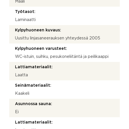
Maali
Työtasot:
Laminaatti
Kylpyhuoneen kuvaus:
Uusittu linjasaneerauksen yhteydessä 2005
Kylpyhuoneen varusteet:
WC-istuin, suihku, pesukoneliitäntä ja peilikaappi
Lattiamateriaalit:
Laatta
Seinämateriaalit:
Kaakeli
Asunnossa sauna:
Ei
Lattiamateriaalit: