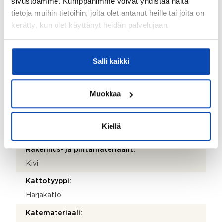
sivustoamme. Kumppanimme voivat yhdistää näitä
Maariankatu 4
tietoja muihin tietoihin, joita olet antanut heille tai joita on
Postinumero:
kerätty, kun olet käyttänyt heidän palvelujaan.
20100
Postitoimipaikka:
Salli kaikki
Turku
Isännöitsijäntodistuksen päivämäärä:
Muokkaa
15.06.2026
Valmistumisvuosi:
Kiellä
1942
Rakennus- ja pintamateriaalit:
Kivi
Kattotyyppi:
Harjakatto
Katemateriaali: