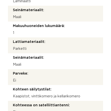
Laminaatti
Seinämateriaalit:
Maali
Makuuhuoneiden lukumäärä:
1
Lattiamateriaalit:
Parketti
Seinämateriaalit:
Maali
Parveke:
Ei
Kohteen säilytystilat:
Kaapistot, vinttikomero ja kellarikomero
Kohteessa on satelliittiantenni: