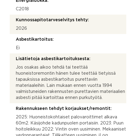
Energialuokka:
C2018
Kunnossapitotarveselvitys tehty:
2026
Asbestikartoitus:
Ei
Lisätietoja asbestikartoituksesta:
Jos osakas aikoo tehdä tai teettää
huoneistoremontin hänen tulee teettää tietyissä
tapauksissa asbestikartoitus purettaviin
materiaaleihin. Lain mukaan ennen vuotta 1994
valmistuneiden rakennusten purettavien materiaalien
asbesti pitää kartoittaa ennen purkutyötä.
Rakennukseen tehdyt korjaukset/remontit:
2025: Huoneistokohtaiset palovaroittimet alkava
60m2. Käsijohde kadunpuolen portaisiin. 2023: Puun
hoitoleikkuu 2022: Vintin oven uusiminen. Mekaaniset
vedonparantajat. Tiilikatteen uusiminen. iLoq