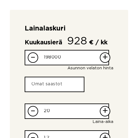
Lainalaskuri
928
Kuukausierä
€ / kk
–
+
Asunnon velaton hinta
–
+
Laina-aika
–
+