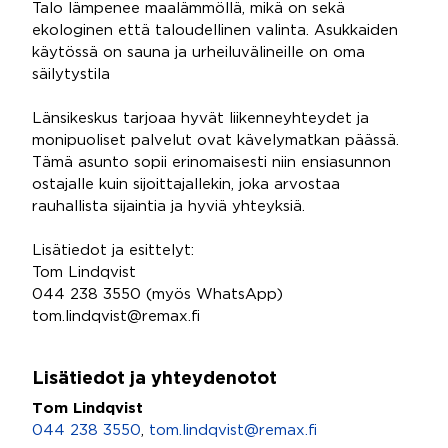
Talo lämpenee maalämmöllä, mikä on sekä
ekologinen että taloudellinen valinta. Asukkaiden
käytössä on sauna ja urheiluvälineille on oma
säilytystila
Länsikeskus tarjoaa hyvät liikenneyhteydet ja
monipuoliset palvelut ovat kävelymatkan päässä.
Tämä asunto sopii erinomaisesti niin ensiasunnon
ostajalle kuin sijoittajallekin, joka arvostaa
rauhallista sijaintia ja hyviä yhteyksiä.
Lisätiedot ja esittelyt:
Tom Lindqvist
044 238 3550 (myös WhatsApp)
tom.lindqvist@remax.fi
Lisätiedot ja yhteydenotot
Tom Lindqvist
044 238 3550
,
tom.lindqvist@remax.fi