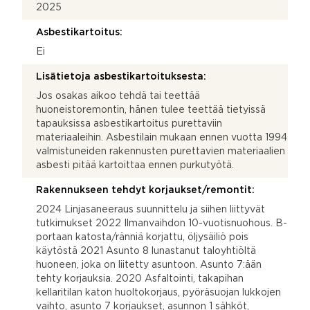
2025
Asbestikartoitus:
Ei
Lisätietoja asbestikartoituksesta:
Jos osakas aikoo tehdä tai teettää
huoneistoremontin, hänen tulee teettää tietyissä
tapauksissa asbestikartoitus purettaviin
materiaaleihin. Asbestilain mukaan ennen vuotta 1994
valmistuneiden rakennusten purettavien materiaalien
asbesti pitää kartoittaa ennen purkutyötä.
Rakennukseen tehdyt korjaukset/remontit:
2024 Linjasaneeraus suunnittelu ja siihen liittyvät
tutkimukset 2022 Ilmanvaihdon 10-vuotisnuohous. B-
portaan katosta/ränniä korjattu, öljysäiliö pois
käytöstä 2021 Asunto 8 lunastanut taloyhtiöltä
huoneen, joka on liitetty asuntoon. Asunto 7:ään
tehty korjauksia. 2020 Asfaltointi, takapihan
kellaritilan katon huoltokorjaus, pyöräsuojan lukkojen
vaihto, asunto 7 korjaukset, asunnon 1 sähköt,