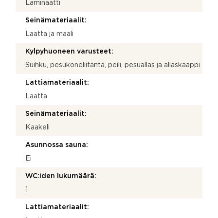
Laminaatti
Seinämateriaalit:
Laatta ja maali
Kylpyhuoneen varusteet:
Suihku, pesukoneliitäntä, peili, pesuallas ja allaskaappi
Lattiamateriaalit:
Laatta
Seinämateriaalit:
Kaakeli
Asunnossa sauna:
Ei
WC:iden lukumäärä:
1
Lattiamateriaalit: