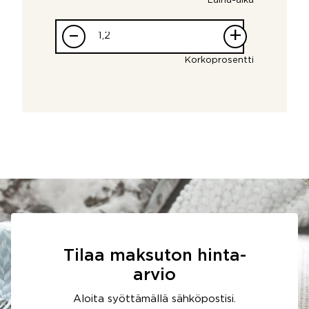
Laina-aika
–
+
Korkoprosentti
Tilaa maksuton hinta-
arvio
Aloita syöttämällä sähköpostisi.