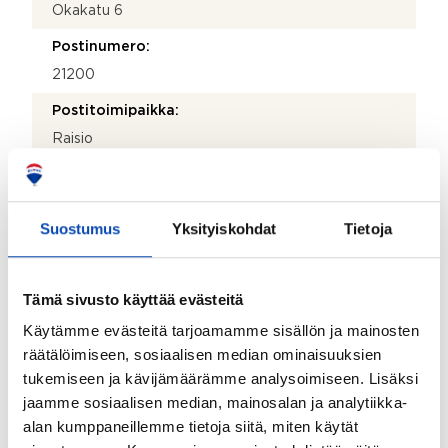
Okakatu 6
Postinumero:
21200
Postitoimipaikka:
Raisio
Isännöitsijäntodistuksen päivämäärä:
16.12.2025
Suostumus
Yksityiskohdat
Tietoja
Valmistumisvuosi:
1939
Tämä sivusto käyttää evästeitä
Rakennus- ja pintamateriaalit:
Käytämme evästeitä tarjoamamme sisällön ja mainosten
Betoni
räätälöimiseen, sosiaalisen median ominaisuuksien
Kattotyyppi:
tukemiseen ja kävijämäärämme analysoimiseen. Lisäksi
Tasakatto
jaamme sosiaalisen median, mainosalan ja analytiikka-
alan kumppaneillemme tietoja siitä, miten käytät
Katemateriaali: