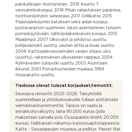
palokatkojen tiivistäminen. 2019 Asunto 7
vesivahinkokorjaus 2018 Pihan valaistuksen parannus,
tonttivesijohdon saneeraus 2017 Grillikatos 2015
Pääsisäänkäynnin katoksen sekä aidan korjaus,
pyörävaraston uusiminen, lukon asentaminen toiseen
porraskäytävään, sähköpääkeskuksen korjaus 2013
Maalämpö 2007 Ulkovalot ja johdotus uusittu,
pohjaviemärit uusitty, saunan lattia ja kiuas uusittu
2006 Kattosadevesiviemärin veden ohjaus ulos
(uusittu), rakennuksen ulkoseinien rappaus 2004
Kylmäveden tuloputki uusittu 2003 Asuntojen
ikkunat 2001 Porrashuoneiden maalaus 1994
Huopakatto uusittu
Tiedossa olevat tulevat korjaukset/remontit:
Seuraava remontti 2025-2026: Taloyhtiöllä
suunnitellaan ja yhtiökokoukselle tullaan esittämään
viemärisukitusremonttia. Tarjous on saatu ja
ennakkohyväksytty, laina 90.000 euroa (jolla
maksetaan samalla pois Osuuspankin limiitti 20.000
euroa). Hallituksen näkemys kunnossapitotarpeesta:
Katto - Savupiippujen muuraus ja pellitys Yleiset tilat