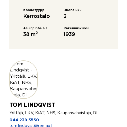
Kohdetyyppi
Huoneluku
Kerrostalo
2
Asuinpinta-ala
Rakennusvuosi
2
38 m
1939
TOM LINDQVIST
Yrittäjä, LKV, KiAT, NHS, Kaupanvahvistaja, DI
044 238 3550
tom.lindqvist@remax.fi