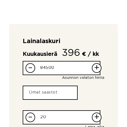
Lainalaskuri
396
Kuukausierä
€ / kk
–
+
Asunnon velaton hinta
–
+