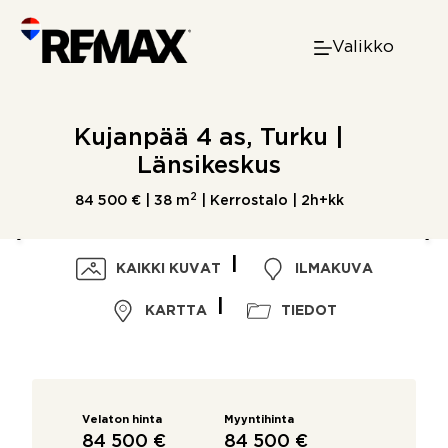
Skip
to
Valikko
content
Kujanpää 4 as, Turku |
Länsikeskus
2
84 500 € |
38 m
| Kerrostalo | 2h+kk
KAIKKI KUVAT
ILMAKUVA
KARTTA
TIEDOT
Velaton hinta
Myyntihinta
84 500 €
84 500 €