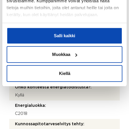
sivustoamme. Kumppanimme voivat yhdistää näitä
Huopa
tietoja muihin tietoihin, joita olet antanut heille tai joita on
Lämmitysjärjestelmä:
kerätty, kun olet käyttänyt heidän palvelujaan.
Maalämpö
Hissi:
Salli kaikki
Ei
Taloyhtiössä sauna:
Muokkaa
Kyllä
Taloyhtiössä on:
Kiellä
Urheiluvälinevarasto
Onko kohteesta energiatodistusta?:
Kyllä
Energialuokka:
C2018
Kunnossapitotarveselvitys tehty: