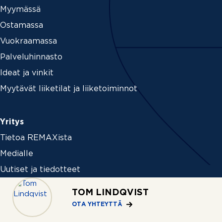
Myymässä
Ostamassa
Vuokraamassa
Palveluhinnasto
Ideat ja vinkit
Myytävät liiketilat ja liiketoiminnot
Yritys
Tietoa REMAXista
Medialle
Uutiset ja tiedotteet
Ura REMAXilla
TOM LINDQVIST
OTA YHTEYTTÄ