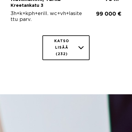
Kreetankatu 3
3h+k+kph+erill. wc+vh+lasite
99 000 €
ttu parv.
KATSO
LISÄÄ
(232)