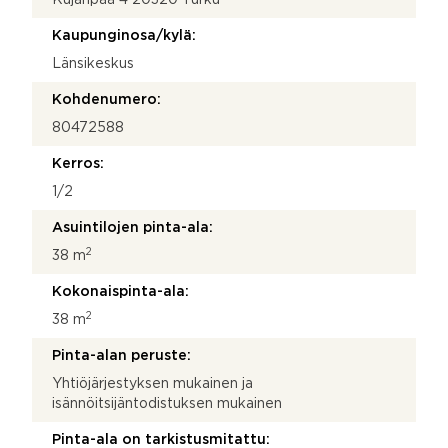
t
o
Kaupunginosa/kylä:
s
i
Länsikeskus
Kohdenumero:
80472588
Kerros:
1/2
Asuintilojen pinta-ala:
2
38 m
Kokonaispinta-ala:
2
38 m
Pinta-alan peruste:
Yhtiöjärjestyksen mukainen ja
isännöitsijäntodistuksen mukainen
Pinta-ala on tarkistusmitattu: