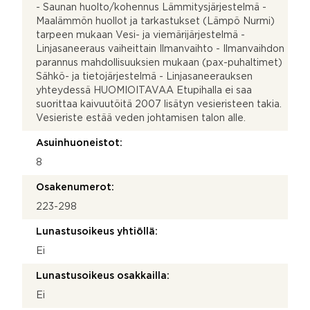
- Saunan huolto/kohennus Lämmitysjärjestelmä -
Maalämmön huollot ja tarkastukset (Lämpö Nurmi)
tarpeen mukaan Vesi- ja viemärijärjestelmä -
Linjasaneeraus vaiheittain Ilmanvaihto - Ilmanvaihdon
parannus mahdollisuuksien mukaan (pax-puhaltimet)
Sähkö- ja tietojärjestelmä - Linjasaneerauksen
yhteydessä HUOMIOITAVAA Etupihalla ei saa
suorittaa kaivuutöitä 2007 lisätyn vesieristeen takia.
Vesieriste estää veden johtamisen talon alle.
Asuinhuoneistot:
8
Osakenumerot:
223-298
Lunastusoikeus yhtiöllä:
Ei
Lunastusoikeus osakkailla:
Ei