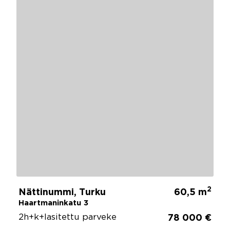
2
Nättinummi, Turku
60,5 m
Haartmaninkatu 3
2h+k+lasitettu parveke
78 000 €