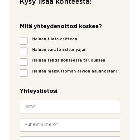
Kysy lisää kohteesta!
Mitä yhteydenottosi koskee?
M
Haluan tilata esitteen
i
t
Haluan varata esittelyajan
ä
Haluan tehdä kohteesta tarjouksen
y
h
Haluan maksuttoman arvion asunnostani
t
e
y
Yhteystietosi
d
e
N
n
i
o
m
t
i
P
t
*
u
o
h
s
e
S
i