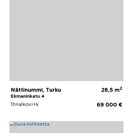
2
Nättinummi, Turku
28,5 m
Ekmaninkatu 4
1h+alkovi+k
69 000 €