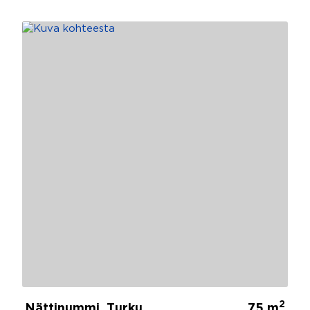
2
Nättinummi, Turku
75 m