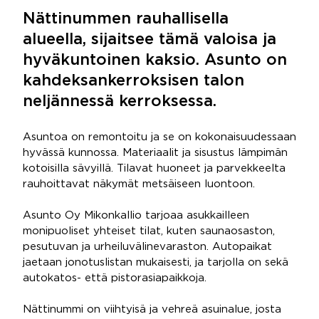
Nättinummen rauhallisella
alueella, sijaitsee tämä valoisa ja
hyväkuntoinen kaksio. Asunto on
kahdeksankerroksisen talon
neljännessä kerroksessa.
Asuntoa on remontoitu ja se on kokonaisuudessaan
hyvässä kunnossa. Materiaalit ja sisustus lämpimän
kotoisilla sävyillä. Tilavat huoneet ja parvekkeelta
rauhoittavat näkymät metsäiseen luontoon.
Asunto Oy Mikonkallio tarjoaa asukkailleen
monipuoliset yhteiset tilat, kuten saunaosaston,
pesutuvan ja urheiluvälinevaraston. Autopaikat
jaetaan jonotuslistan mukaisesti, ja tarjolla on sekä
autokatos- että pistorasiapaikkoja.
Nättinummi on viihtyisä ja vehreä asuinalue, josta