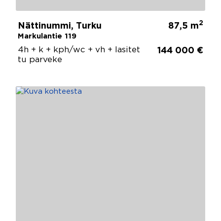
2
Nättinummi, Turku
87,5 m
Markulantie 119
4h + k + kph/wc + vh + lasitet
144 000 €
tu parveke