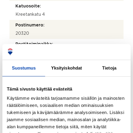
Katuosoite:
Kreetankatu 4
Postinumero:
20320
Postitoimipaikka:
Turku
Isännöitsijäntodistuksen päivämäärä:
Suostumus
Yksityiskohdat
Tietoja
17.04.2026
Valmistumisvuosi:
Tämä sivusto käyttää evästeitä
1971
Käytämme evästeitä tarjoamamme sisällön ja mainosten
Käyttöönottovuosi:
räätälöimiseen, sosiaalisen median ominaisuuksien
1971
tukemiseen ja kävijämäärämme analysoimiseen. Lisäksi
jaamme sosiaalisen median, mainosalan ja analytiikka-
Rakennus- ja pintamateriaalit:
alan kumppaneillemme tietoja siitä, miten käytät
Betonielementti