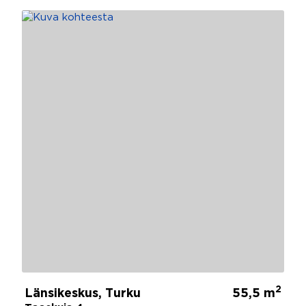
2
Länsikeskus, Turku
55,5 m