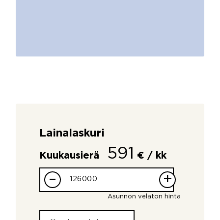
Lainalaskuri
591
Kuukausierä
€ / kk
–
+
Asunnon velaton hinta