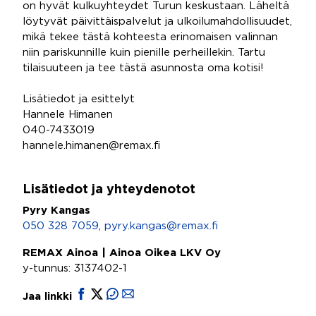
on hyvät kulkuyhteydet Turun keskustaan. Läheltä
löytyvät päivittäispalvelut ja ulkoilumahdollisuudet,
mikä tekee tästä kohteesta erinomaisen valinnan
niin pariskunnille kuin pienille perheillekin. Tartu
tilaisuuteen ja tee tästä asunnosta oma kotisi!
Lisätiedot ja esittelyt
Hannele Himanen
040-7433019
hannele.himanen@remax.fi
Lisätiedot ja yhteydenotot
Pyry Kangas
050 328 7059
,
pyry.kangas@remax.fi
REMAX Ainoa | Ainoa Oikea LKV Oy
y-tunnus: 3137402-1
Jaa linkki