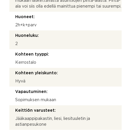
mukaan laskettavasta asuintilojen pinta-alasta. Pinta-
ala voi siis olla edellä mainittua pienempi tai suurempi.
Huoneet:
2h+k+parv
Huoneluku:
2
Kohteen tyyppi:
Kerrostalo
Kohteen yleiskunto:
Hyvä
Vapautuminen:
Sopimuksen mukaan
Keittiön varusteet:
Jääkaappipakastin, liesi, liesituuletin ja
astianpesukone