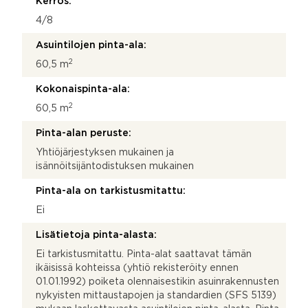
Kerros:
4/8
Asuintilojen pinta-ala:
2
60,5 m
Kokonaispinta-ala:
2
60,5 m
Pinta-alan peruste:
Yhtiöjärjestyksen mukainen ja
isännöitsijäntodistuksen mukainen
Pinta-ala on tarkistusmitattu:
Ei
Lisätietoja pinta-alasta:
Ei tarkistusmitattu. Pinta-alat saattavat tämän
ikäisissä kohteissa (yhtiö rekisteröity ennen
01.01.1992) poiketa olennaisestikin asuinrakennusten
nykyisten mittaustapojen ja standardien (SFS 5139)