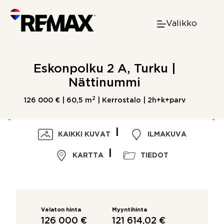
Skip
to
Valikko
content
Eskonpolku 2 A, Turku |
Nättinummi
2
126 000 € |
60,5 m
| Kerrostalo | 2h+k+parv
KAIKKI KUVAT
ILMAKUVA
KARTTA
TIEDOT
Velaton hinta
Myyntihinta
126 000 €
121 614,02 €