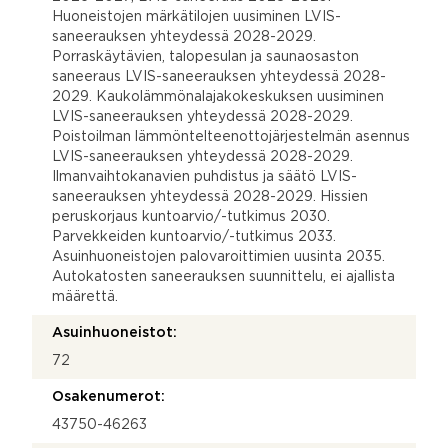
Huoneistojen märkätilojen uusiminen LVIS-
saneerauksen yhteydessä 2028-2029.
Porraskäytävien, talopesulan ja saunaosaston
saneeraus LVIS-saneerauksen yhteydessä 2028-
2029. Kaukolämmönalajakokeskuksen uusiminen
LVIS-saneerauksen yhteydessä 2028-2029.
Poistoilman lämmöntelteenottojärjestelmän asennus
LVIS-saneerauksen yhteydessä 2028-2029.
Ilmanvaihtokanavien puhdistus ja säätö LVIS-
saneerauksen yhteydessä 2028-2029. Hissien
peruskorjaus kuntoarvio/-tutkimus 2030.
Parvekkeiden kuntoarvio/-tutkimus 2033.
Asuinhuoneistojen palovaroittimien uusinta 2035.
Autokatosten saneerauksen suunnittelu, ei ajallista
määrettä.
Asuinhuoneistot:
72
Osakenumerot:
43750-46263