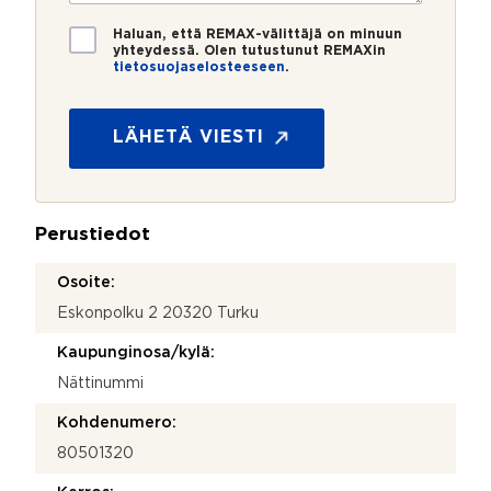
o
i
y
*
*
T
h
Haluan, että REMAX-välittäjä on minuun
i
yhteydessä. Olen tutustunut REMAXin
t
tietosuojaselosteeseen
.
e
e
t
y
o
d
s
LÄHETÄ VIESTI
e
u
n
o
o
j
t
a
t
Perustiedot
*
o
s
Osoite:
i
Eskonpolku 2 20320 Turku
Kaupunginosa/kylä:
Nättinummi
Kohdenumero:
80501320