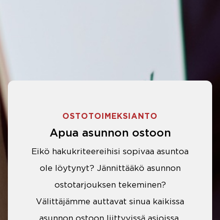
OSTOTOIMEKSIANTO
Apua asunnon ostoon
Eikö hakukriteereihisi sopivaa asuntoa
ole löytynyt? Jännittääkö asunnon
ostotarjouksen tekeminen?
Välittäjämme auttavat sinua kaikissa
asunnon ostoon liittyvissä asioissa.