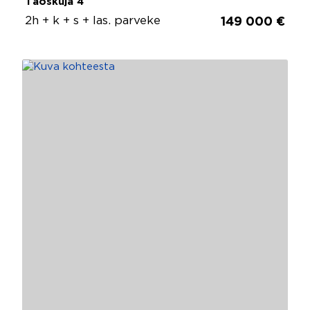
Taoskuja 4
2h + k + s + las. parveke
149 000 €