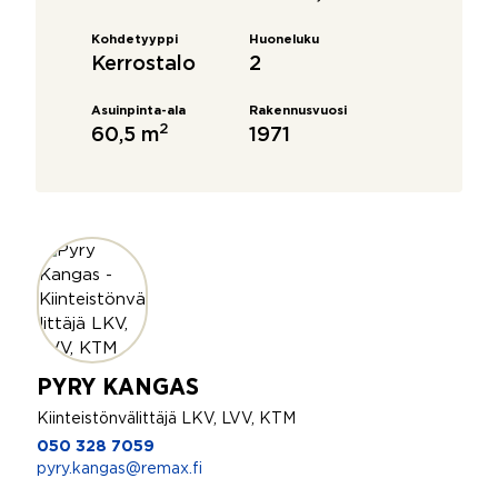
Kohdetyyppi
Huoneluku
Kerrostalo
2
Asuinpinta-ala
Rakennusvuosi
2
60,5 m
1971
PYRY KANGAS
Kiinteistönvälittäjä LKV, LVV, KTM
050 328 7059
pyry.kangas@remax.fi