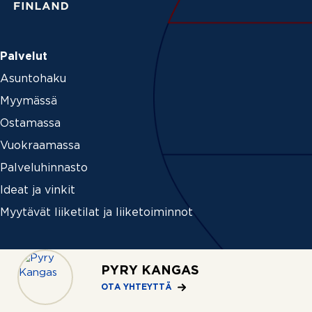
Palvelut
Asuntohaku
Myymässä
Ostamassa
Vuokraamassa
Palveluhinnasto
Ideat ja vinkit
Myytävät liiketilat ja liiketoiminnot
Yritys
PYRY KANGAS
Tietoa REMAXista
OTA YHTEYTTÄ
Medialle