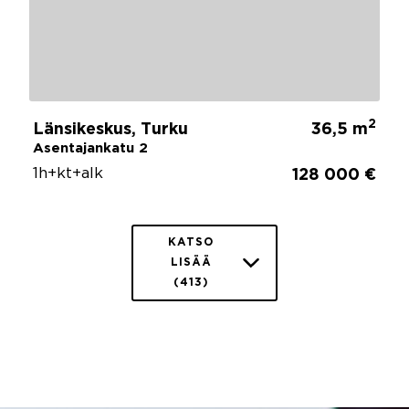
2
Länsikeskus, Turku
36,5 m
Asentajankatu 2
1h+kt+alk
128 000 €
KATSO
LISÄÄ
(413)