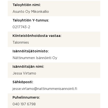
Taloyhtiön nimi:
Asunto Oy Mikonkallio
Taloyhtiön Y-tunnus:
0217743-2
Kiinteistönhoidosta vastaa:
Talonmies
Isännöitsijätoimisto:
Nättinummen Isännöinti Oy
Isännöitsijän nimi:
Jessa Virtamo
Sähköposti:
jesse.virtamo@nattinummenisannointi.fi
Puhelinnumero:
040 197 6798