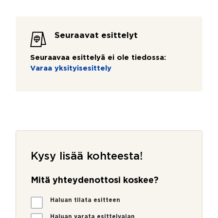
Seuraavat esittelyt
Seuraavaa esittelyä ei ole tiedossa:
Varaa yksityisesittely
Kysy lisää kohteesta!
Mitä yhteydenottosi koskee?
M
Haluan tilata esitteen
i
t
Haluan varata esittelyajan