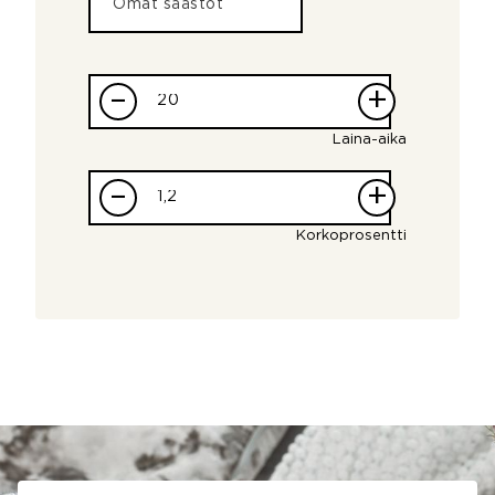
–
+
Laina-aika
–
+
Korkoprosentti