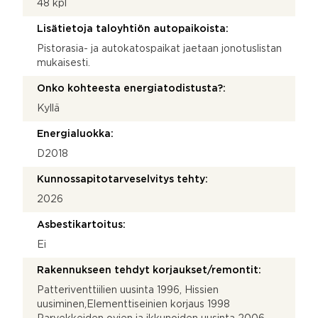
48 kpl
Lisätietoja taloyhtiön autopaikoista:
Pistorasia- ja autokatospaikat jaetaan jonotuslistan
mukaisesti.
Onko kohteesta energiatodistusta?:
Kyllä
Energialuokka:
D2018
Kunnossapitotarveselvitys tehty:
2026
Asbestikartoitus:
Ei
Rakennukseen tehdyt korjaukset/remontit:
Patteriventtiilien uusinta 1996, Hissien
uusiminen,Elementtiseinien korjaus 1998