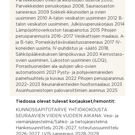
Parvekkeiden ovien ja ikkunoiden uusinta 2006,
Parvekkeiden peruskorjaus 2008, Saunaosaston
saneeraus 2009 Sokkeli-ikkunoiden ja ovien
uusiminen 2010 A-talon vesikaton uusiminen 2012 B-
talon vesikaton uusiminen, Julkisivuperuskorjaus 2014
Lämpöjohtoverkoston tasapainotus 2015 Pihojen
perusparannusta 2016–2017 Vesikattojen maalaus, A-
ja B-talo, Porraskäytävävalaistussaneeraus 2017 IV-
koneiden uusinta, IV-puhdistus ja -säätö 2018,
Sähköpääkeskuksen lämpökuvaus 2020 Kerrostaso-
ovien uusiminen, Lukoston uusiminen (iLOQ),
Porrashuoneiden ala-aulojen ulko-ovien
automatisointi 2021 Pysty- ja pohjaviemäreiden
painehuuhtelu ja kuvaus 2022 Pihojen perusparannus
2022–2023 Ikkunarakenteiden huoltomaalaus 2023
Asuinhuoneistojen palovaroittimien asennus 2025
Tiedossa olevat tulevat korjaukset/remontit:
KUNNOSSAPITOTARVE YHTIÖKOKOUSTA
SEURAAVIEN VIIDEN VUODEN AIKANA: Vesi- ja
viemärijärjestelmä/Sähkö- ja tietojärjestelmä:
Hankesuunnittelu 2026-2027, toteutussuunnittelu
2026-2027, LVIS-saneeraus 2028-2029.