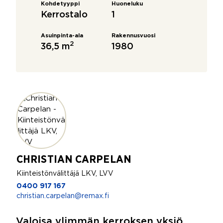
Kohdetyyppi
Huoneluku
Kerrostalo
1
Asuinpinta-ala
Rakennusvuosi
2
36,5 m
1980
CHRISTIAN CARPELAN
Kiinteistönvälittäjä LKV, LVV
0400 917 167
christian.carpelan@remax.fi
Valoisa ylimmän kerroksen yksiö