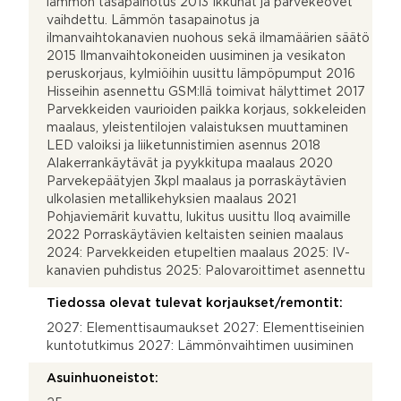
lämmön tasapainotus 2013 Ikkunat ja parvekeovet
vaihdettu. Lämmön tasapainotus ja
ilmanvaihtokanavien nuohous sekä ilmamäärien säätö
2015 Ilmanvaihtokoneiden uusiminen ja vesikaton
peruskorjaus, kylmiöihin uusittu lämpöpumput 2016
Hisseihin asennettu GSM:llä toimivat hälyttimet 2017
Parvekkeiden vaurioiden paikka korjaus, sokkeleiden
maalaus, yleistentilojen valaistuksen muuttaminen
LED valoiksi ja liiketunnistimien asennus 2018
Alakerrankäytävät ja pyykkitupa maalaus 2020
Parvekepäätyjen 3kpl maalaus ja porraskäytävien
ulkolasien metallikehyksien maalaus 2021
Pohjaviemärit kuvattu, lukitus uusittu Iloq avaimille
2022 Porraskäytävien keltaisten seinien maalaus
2024: Parvekkeiden etupeltien maalaus 2025: IV-
kanavien puhdistus 2025: Palovaroittimet asennettu
Tiedossa olevat tulevat korjaukset/remontit:
2027: Elementtisaumaukset 2027: Elementtiseinien
kuntotutkimus 2027: Lämmönvaihtimen uusiminen
Asuinhuoneistot: