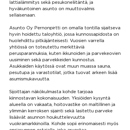
lattialämmitys sekä pesukoneliitäntä, ja
hyväkuntoinen asunto on muuttovalmis
sellaisenaan.
Asunto Oy Pernonpirtti on omalla tontilla sijaitseva
hyvin hoidettu taloyhtiö, jossa kunnossapidosta on
huolehdittu pitkäjänteisesti. Vuosien varrella
yhtiössä on toteutettu merkittäviä
perusparannuksia, kuten ikkunoiden ja parvekeovien
uusiminen sekä parvekkeiden kunnostus.
Asukkaiden käytössä ovat muun muassa sauna,
pesutupa ja varastotilat, jotka tuovat arkeen lisää
asumismukavuutta.
Sijoittajan näkökulmasta kohde tarjoaa
kiinnostavan kokonaisuuden. Yksiöiden kysyntä
alueella on vakaata, hoitovastike on maltillinen ja
ylimmän kerroksen sijainti sekä lasitettu parveke
lisäävät asunnon houkuttelevuutta
vuokramarkkinoilla. Kohde sopii erinomaisesti myös