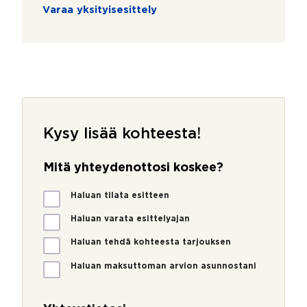
Varaa yksityisesittely
Kysy lisää kohteesta!
Mitä yhteydenottosi koskee?
*
M
P
Haluan tilata esitteen
i
u
t
Haluan varata esittelyajan
h
ä
e
Haluan tehdä kohteesta tarjouksen
y
l
h
i
Haluan maksuttoman arvion asunnostani
t
n
e
n
y
u