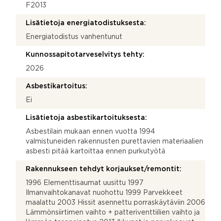
F2013
Lisätietoja energiatodistuksesta:
Energiatodistus vanhentunut
Kunnossapitotarveselvitys tehty:
2026
Asbestikartoitus:
Ei
Lisätietoja asbestikartoituksesta:
Asbestilain mukaan ennen vuotta 1994
valmistuneiden rakennusten purettavien materiaalien
asbesti pitää kartoittaa ennen purkutyötä
Rakennukseen tehdyt korjaukset/remontit:
1996 Elementtisaumat uusittu 1997
Ilmanvaihtokanavat nuohottu 1999 Parvekkeet
maalattu 2003 Hissit asennettu porraskäytäviin 2006
Lämmönsiirtimen vaihto + patteriventtiilien vaihto ja