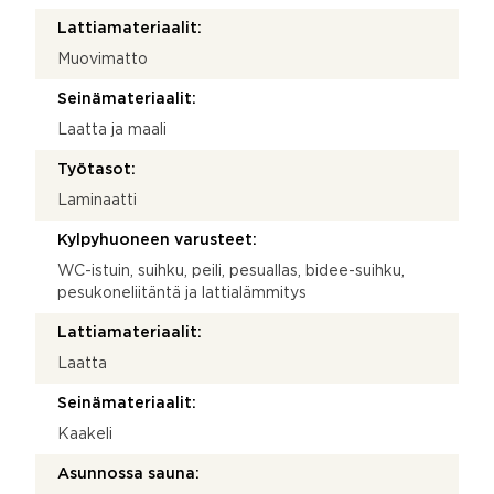
Lattiamateriaalit:
Muovimatto
Seinämateriaalit:
Laatta ja maali
Työtasot:
Laminaatti
Kylpyhuoneen varusteet:
WC-istuin, suihku, peili, pesuallas, bidee-suihku,
pesukoneliitäntä ja lattialämmitys
Lattiamateriaalit:
Laatta
Seinämateriaalit:
Kaakeli
Asunnossa sauna: