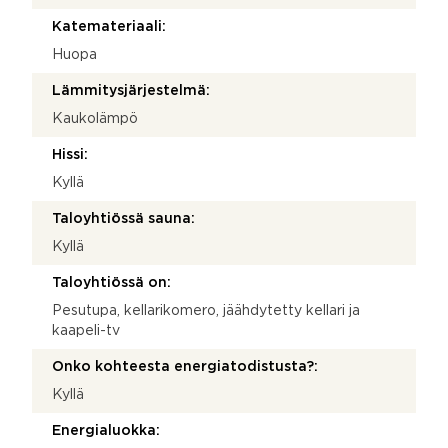
Katemateriaali:
Huopa
Lämmitysjärjestelmä:
Kaukolämpö
Hissi:
Kyllä
Taloyhtiössä sauna:
Kyllä
Taloyhtiössä on:
Pesutupa, kellarikomero, jäähdytetty kellari ja
kaapeli-tv
Onko kohteesta energiatodistusta?:
Kyllä
Energialuokka: