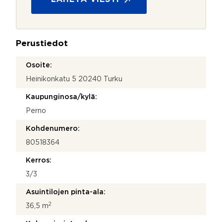
u
o
j
a
Perustiedot
*
Osoite:
Heinikonkatu 5 20240 Turku
Kaupunginosa/kylä:
Perno
Kohdenumero:
80518364
Kerros:
3/3
Asuintilojen pinta-ala:
2
36,5 m