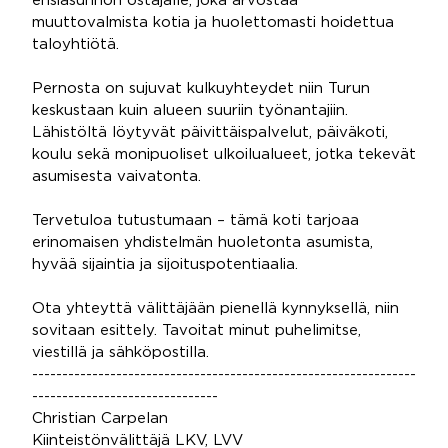
ensiasunnon ostajalle, joka arvostaa
muuttovalmista kotia ja huolettomasti hoidettua
taloyhtiötä.
Pernosta on sujuvat kulkuyhteydet niin Turun
keskustaan kuin alueen suuriin työnantajiin.
Lähistöltä löytyvät päivittäispalvelut, päiväkoti,
koulu sekä monipuoliset ulkoilualueet, jotka tekevät
asumisesta vaivatonta.
Tervetuloa tutustumaan – tämä koti tarjoaa
erinomaisen yhdistelmän huoletonta asumista,
hyvää sijaintia ja sijoituspotentiaalia.
Ota yhteyttä välittäjään pienellä kynnyksellä, niin
sovitaan esittely. Tavoitat minut puhelimitse,
viestillä ja sähköpostilla.
----------------------------------------------------------------
-------------------------------
Christian Carpelan
Kiinteistönvälittäjä LKV, LVV