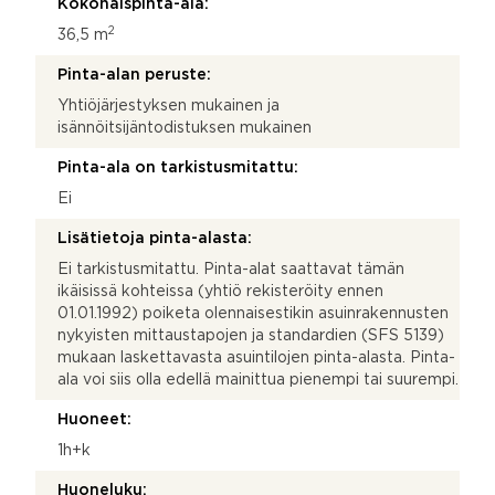
Kokonaispinta-ala:
2
36,5 m
Pinta-alan peruste:
Yhtiöjärjestyksen mukainen ja
isännöitsijäntodistuksen mukainen
Pinta-ala on tarkistusmitattu:
Ei
Lisätietoja pinta-alasta:
Ei tarkistusmitattu. Pinta-alat saattavat tämän
ikäisissä kohteissa (yhtiö rekisteröity ennen
01.01.1992) poiketa olennaisestikin asuinrakennusten
nykyisten mittaustapojen ja standardien (SFS 5139)
mukaan laskettavasta asuintilojen pinta-alasta. Pinta-
ala voi siis olla edellä mainittua pienempi tai suurempi.
Huoneet:
1h+k
Huoneluku: