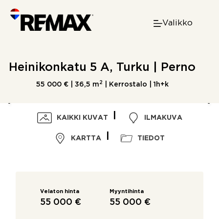
Skip
to
Valikko
content
Heinikonkatu 5 A, Turku | Perno
2
55 000 € |
36,5 m
| Kerrostalo | 1h+k
KAIKKI KUVAT
ILMAKUVA
KARTTA
TIEDOT
Velaton hinta
Myyntihinta
55 000 €
55 000 €