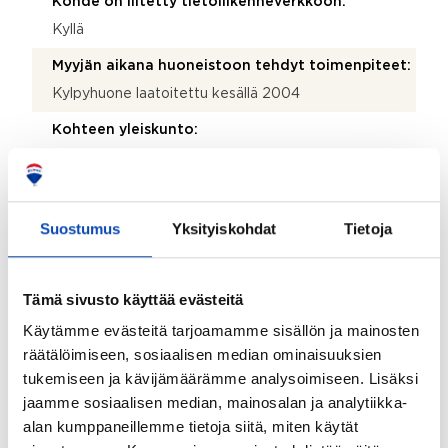
Kohde on liitetty tietoliikenneverkkoon:
Kyllä
Myyjän aikana huoneistoon tehdyt toimenpiteet:
Kylpyhuone laatoitettu kesällä 2004
Kohteen yleiskunto:
Hyvä
Taloyhtiö
Suostumus
Yksityiskohdat
Tietoja
Taloyhtiön nimi:
Asunto Oy Pernonpirtti
Tämä sivusto käyttää evästeitä
Taloyhtiön Y-tunnus:
Käytämme evästeitä tarjoamamme sisällön ja mainosten
räätälöimiseen, sosiaalisen median ominaisuuksien
0309648-2
tukemiseen ja kävijämäärämme analysoimiseen. Lisäksi
Kiinteistötunnus:
jaamme sosiaalisen median, mainosalan ja analytiikka-
853-065-0032-0003, 853-065-0032-0004
alan kumppaneillemme tietoja siitä, miten käytät