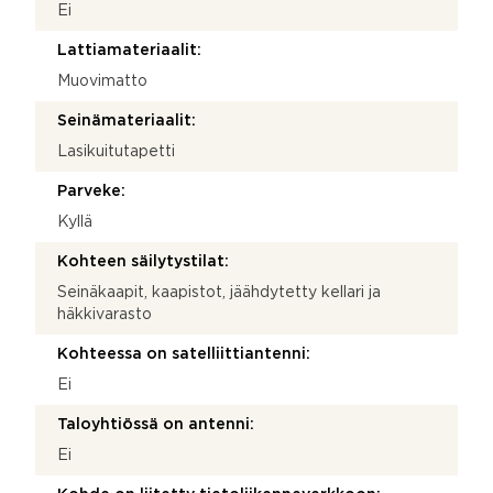
Ei
Lattiamateriaalit:
Muovimatto
Seinämateriaalit:
Lasikuitutapetti
Parveke:
Kyllä
Kohteen säilytystilat:
Seinäkaapit, kaapistot, jäähdytetty kellari ja
häkkivarasto
Kohteessa on satelliittiantenni:
Ei
Taloyhtiössä on antenni:
Ei