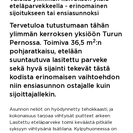
eteläparvekkeella - erinomainen
sijoitukseen tai ensiasunnoksi
Tervetuloa tutustumaan tähän
ylimmän kerroksen yksiöön Turun
2
Pernossa. Toimiva 36,5 m
:n
pohjaratkaisu, etelään
suuntautuva lasitettu parveke
sekä hyvä sijainti tekevät tästä
kodista erinomaisen vaihtoehdon
niin ensiasunnon ostajalle kuin
sijoittajallekin.
Asunnon neliöt on hyödynnetty tehokkaasti, ja
kokonaisuus tarjoaa viihtyisät puitteet arkeen.
Lasitettu eteläparveke toimii keväästä pitkälle
syksyyn viihtyisänä lisätilana. Kylpyhuoneessa on