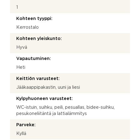
1
Kohteen tyyppi:
Kerrostalo
Kohteen yleiskunto:
Hyvä
Vapautuminen:
Heti
Keittiön varusteet:
Jääkaappipakastin, uuni ja liesi
Kylpyhuoneen varusteet:
WC-istuin, suihku, peili, pesuallas, bidee-suihku,
pesukoneliitäntä ja lattialämmitys
Parveke:
Kyllä