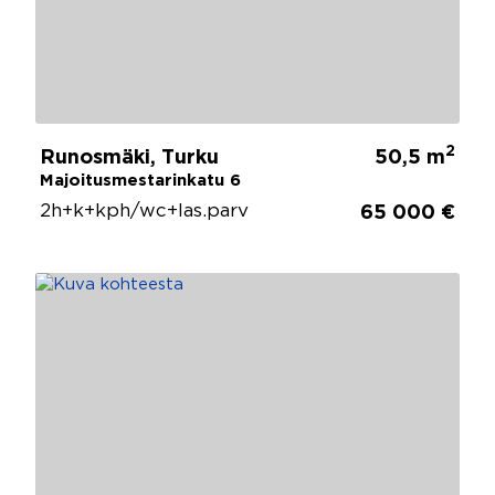
2
Runosmäki, Turku
50,5 m
Majoitusmestarinkatu 6
2h+k+kph/wc+las.parv
65 000 €