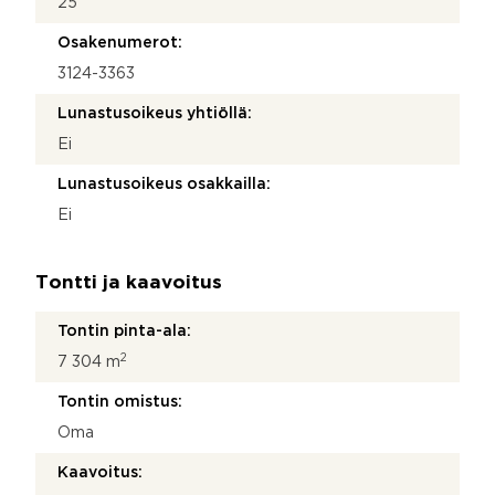
25
Osakenumerot:
3124-3363
Lunastusoikeus yhtiöllä:
Ei
Lunastusoikeus osakkailla:
Ei
Tontti ja kaavoitus
Tontin pinta-ala:
2
7 304 m
Tontin omistus:
Oma
Kaavoitus: