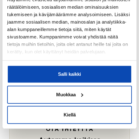
Ostotoimeksiantopalvelumme sopii myös esimerkiksi
räätälöimiseen, sosiaalisen median ominaisuuksien
sijoitus- ja vapaa-ajan asuntojen ostoon.
tukemiseen ja kävijämäärämme analysoimiseen. Lisäksi
jaamme sosiaalisen median, mainosalan ja analytiikka-
LUE LISÄÄ
alan kumppaneillemme tietoja siitä, miten käytät
sivustoamme. Kumppanimme voivat yhdistää näitä
tietoja muihin tietoihin, joita olet antanut heille tai joita on
kerätty, kun olet käyttänyt heidän palvelujaan.
Salli kaikki
Muokkaa
Kiellä
OTA YHTEYTTÄ