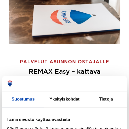
PALVELUT ASUNNON OSTAJALLE
REMAX Easy – kattava
palvelupaketti asunnon ostoon
REMAX Easy on palvelupakettimme asunnon
ostajille.
Tee ostotoimeksianto ja etsimme juuri
Suostumus
Yksityiskohdat
Tietoja
sinulle sopivan kodin, eikä sinun tarvitse nähdä
vaivaa sen löytämiseksi.
Tämä sivusto käyttää evästeitä
Hoidamme koko ostoprosessin puolestasi.
Käytämme evästeitä tarjoamamme sisällön ja mainosten