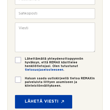
l
o
a
i
s
v
n
t
S
u
*
i
ä
k
n
h
s
u
k
V
i
m
ö
i
e
p
e
r
o
s
o
s
t
*
t
i
i
*
V
Lähettämällä yhteydenottopyynnön
a
hyväksyn, että REMAX käsittelee
henkilötietojasi. Olen tutustunut
h
tietosuojaselosteeseen
.
v
i
U
Haluan saada uutiskirjeellä tietoa REMAXin
s
u
palveluista liittyen asumiseen ja
t
kiinteistönvälitykseen.
t
u
i
s
s
*
k
LÄHETÄ VIESTI
i