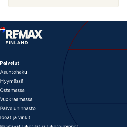
r
j
e
Palvelut
Asuntohaku
Myymässä
Ostamassa
Vuokraamassa
Palveluhinnasto
Ideat ja vinkit
Myytävät liiketilat ja liiketoiminnot