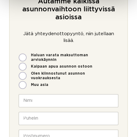
Autamme kaikissa
asunnonvaihtoon liittyvissä
asioissa
Jätä yhteydenottopyyntö, niin jutellaan
lisää.
M
*
Haluan varata maksuttoman
i
o
arviokäynnin
t
l
Kaipaan apua asunnon ostoon
e
l
Olen kiinnostunut asunnon
n
a
vuokrauksesta
v
S
Muu asia
o
ä
i
h
N
m
k
i
m
ö
m
e
p
i
P
o
o
*
u
l
s
h
l
t
e
P
a
i