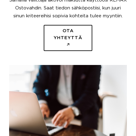
Samalla välittäjä aktivoi maksutta käyttöösi REMAX
Ostovahdin. Saat tiedon sähköpostiisi, kun juuri
sinun kriteereihisi sopivia kohteita tulee myyntiin.
OTA
YHTEYTTÄ