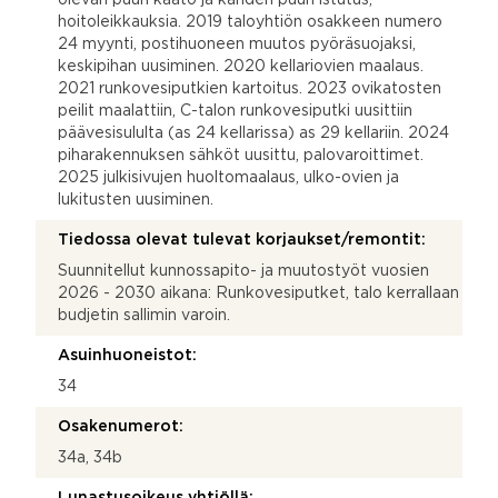
hoitoleikkauksia. 2019 taloyhtiön osakkeen numero
24 myynti, postihuoneen muutos pyöräsuojaksi,
keskipihan uusiminen. 2020 kellariovien maalaus.
2021 runkovesiputkien kartoitus. 2023 ovikatosten
peilit maalattiin, C-talon runkovesiputki uusittiin
päävesisululta (as 24 kellarissa) as 29 kellariin. 2024
piharakennuksen sähköt uusittu, palovaroittimet.
2025 julkisivujen huoltomaalaus, ulko-ovien ja
lukitusten uusiminen.
Tiedossa olevat tulevat korjaukset/remontit:
Suunnitellut kunnossapito- ja muutostyöt vuosien
2026 - 2030 aikana: Runkovesiputket, talo kerrallaan
budjetin sallimin varoin.
Asuinhuoneistot:
34
Osakenumerot:
34a, 34b
Lunastusoikeus yhtiöllä: