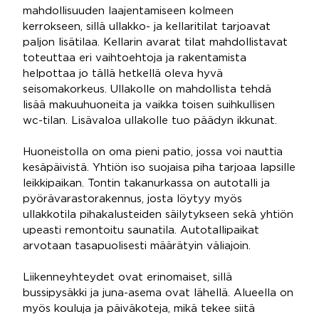
mahdollisuuden laajentamiseen kolmeen
kerrokseen, sillä ullakko- ja kellaritilat tarjoavat
paljon lisätilaa. Kellarin avarat tilat mahdollistavat
toteuttaa eri vaihtoehtoja ja rakentamista
helpottaa jo tällä hetkellä oleva hyvä
seisomakorkeus. Ullakolle on mahdollista tehdä
lisää makuuhuoneita ja vaikka toisen suihkullisen
wc-tilan. Lisävaloa ullakolle tuo päädyn ikkunat.
Huoneistolla on oma pieni patio, jossa voi nauttia
kesäpäivistä. Yhtiön iso suojaisa piha tarjoaa lapsille
leikkipaikan. Tontin takanurkassa on autotalli ja
pyörävarastorakennus, josta löytyy myös
ullakkotila pihakalusteiden säilytykseen sekä yhtiön
upeasti remontoitu saunatila. Autotallipaikat
arvotaan tasapuolisesti määrätyin väliajoin.
Liikenneyhteydet ovat erinomaiset, sillä
bussipysäkki ja juna-asema ovat lähellä. Alueella on
myös kouluja ja päiväkoteja, mikä tekee siitä