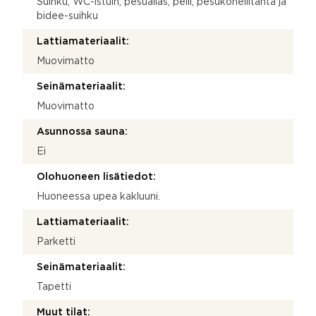
Suihku, WC-istuin, pesuallas, peili, pesukoneliitäntä ja
bidee-suihku
Lattiamateriaalit:
Muovimatto
Seinämateriaalit:
Muovimatto
Asunnossa sauna:
Ei
Olohuoneen lisätiedot:
Huoneessa upea kakluuni.
Lattiamateriaalit:
Parketti
Seinämateriaalit:
Tapetti
Muut tilat: