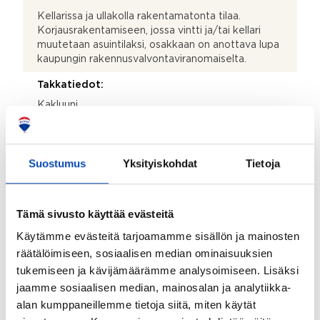
Kellarissa ja ullakolla rakentamatonta tilaa.
Korjausrakentamiseen, jossa vintti ja/tai kellari
muutetaan asuintilaksi, osakkaan on anottava lupa
kaupungin rakennusvalvontaviranomaiselta.
Takkatiedot:
Kakluuni
Lisätietoja terassista:
Etupihalla pieni patio.
Suostumus
Yksityiskohdat
Tietoja
Seinämateriaalien kuvaus ja lisätiedot:
MDF-levy, tapetti, maali, muovitapetti.
Tämä sivusto käyttää evästeitä
Lattiamateriaalien kuvaus ja lisätiedot:
Käytämme evästeitä tarjoamamme sisällön ja mainosten
Muovimatto, parketti
räätälöimiseen, sosiaalisen median ominaisuuksien
Kohteen säilytystilat:
tukemiseen ja kävijämäärämme analysoimiseen. Lisäksi
jaamme sosiaalisen median, mainosalan ja analytiikka-
Kaapistot, ullakko ja kellari
alan kumppaneillemme tietoja siitä, miten käytät
Kohteessa on satelliittiantenni: