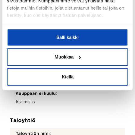
sivustoamme. Kumppanimme voivat yhdistää näitä
Ei
tietoja muihin tietoihin, joita olet antanut heille tai joita on
kerätty, kun olet käyttänyt heidän palvelujaan.
Taloyhtiössä on antenni:
Kyllä
Kohde on liitetty tietoliikenneverkkoon:
Salli kaikki
Kyllä
Kohteen yleiskunto:
Muokkaa
Tyydyttävä
Kohde myydään kalustettuna:
Kiellä
Ei
Kauppaan ei kuulu:
Irtaimisto
Taloyhtiö
Taloyhtiön nimi: