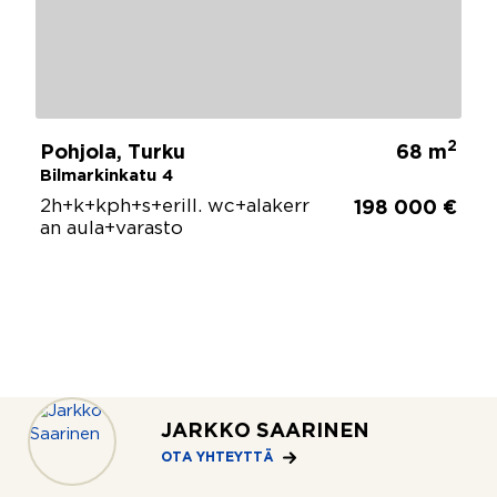
2
Pohjola, Turku
68 m
Bilmarkinkatu 4
2h+k+kph+s+erill. wc+alakerr
198 000 €
an aula+varasto
JARKKO SAARINEN
OTA YHTEYTTÄ