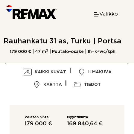
Skip
to
Valikko
content
Rauhankatu 31 as, Turku | Portsa
2
179 000 € |
47 m
| Puutalo-osake | 1h+k+wc/kph
KAIKKI KUVAT
ILMAKUVA
KARTTA
TIEDOT
Velaton hinta
Myyntihinta
179 000 €
169 840,64 €