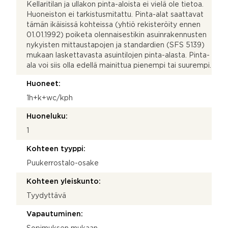
Kellaritilan ja ullakon pinta-aloista ei vielä ole tietoa.
Huoneiston ei tarkistusmitattu. Pinta-alat saattavat
tämän ikäisissä kohteissa (yhtiö rekisteröity ennen
01.01.1992) poiketa olennaisestikin asuinrakennusten
nykyisten mittaustapojen ja standardien (SFS 5139)
mukaan laskettavasta asuintilojen pinta-alasta. Pinta-
ala voi siis olla edellä mainittua pienempi tai suurempi.
Huoneet:
1h+k+wc/kph
Huoneluku:
1
Kohteen tyyppi:
Puukerrostalo-osake
Kohteen yleiskunto:
Tyydyttävä
Vapautuminen: