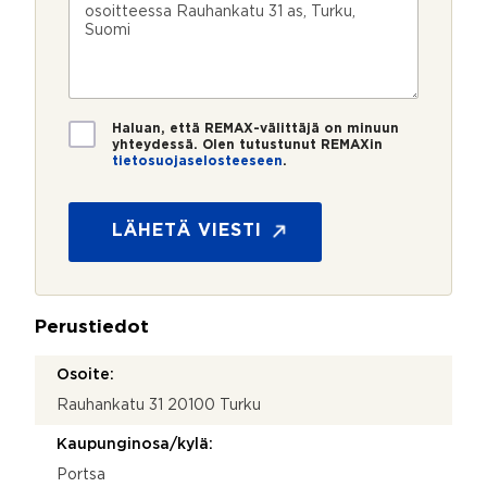
u
p
e
e
m
o
e
s
e
s
?
t
r
t
i
o
i
*
*
T
Haluan, että REMAX-välittäjä on minuun
i
yhteydessä. Olen tutustunut REMAXin
tietosuojaselosteeseen
.
e
k
t
o
o
s
s
LÄHETÄ VIESTI
k
u
e
o
e
j
?
a
Perustiedot
*
Osoite:
Rauhankatu 31 20100 Turku
Kaupunginosa/kylä:
Portsa