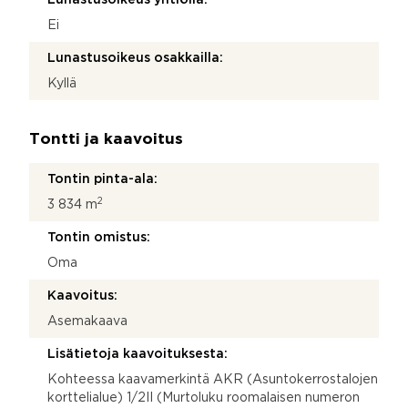
Ei
Lunastusoikeus osakkailla:
Kyllä
Tontti ja kaavoitus
Tontin pinta-ala:
2
3 834 m
Tontin omistus:
Oma
Kaavoitus:
Asemakaava
Lisätietoja kaavoituksesta:
Kohteessa kaavamerkintä AKR (Asuntokerrostalojen
korttelialue) 1/2II (Murtoluku roomalaisen numeron