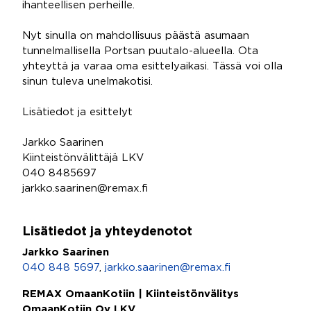
ihanteellisen perheille.
Nyt sinulla on mahdollisuus päästä asumaan
tunnelmallisella Portsan puutalo-alueella. Ota
yhteyttä ja varaa oma esittelyaikasi. Tässä voi olla
sinun tuleva unelmakotisi.
Lisätiedot ja esittelyt
Jarkko Saarinen
Kiinteistönvälittäjä LKV
040 8485697
jarkko.saarinen@remax.fi
Lisätiedot ja yhteydenotot
Jarkko Saarinen
040 848 5697
,
jarkko.saarinen@remax.fi
REMAX OmaanKotiin | Kiinteistönvälitys
OmaanKotiin Oy LKV