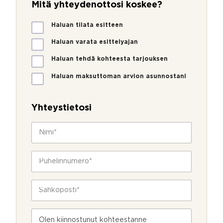
Mitä yhteydenottosi koskee?
M
Haluan tilata esitteen
i
t
Haluan varata esittelyajan
ä
Haluan tehdä kohteesta tarjouksen
y
h
Haluan maksuttoman arvion asunnostani
t
e
y
Yhteystietosi
d
e
N
n
i
o
m
t
i
P
t
*
u
o
h
s
e
S
i
l
ä
k
i
h
o
n
k
s
V
n
ö
k
i