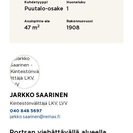
Kohdetyyppi
Huoneluku
Puutalo-osake
1
Asuinpinta-ala
Rakennusvuosi
2
47 m
1908
JARKKO SAARINEN
Kiinteistönvälittäjä LKV, LVV
040 848 5697
jarkko.saarinen@remax.fi
Portsan viehättävällä alueella