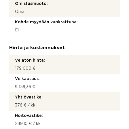
Omistusmuoto:
Oma
Kohde myydään vuokrattuna:
Ei
Hinta ja kustannukset
Velaton hinta:
179 000 €
Velkaosuus:
9 159,36 €
Yhtiövastike:
376 € / kk
Hoitovastike:
249,10 € / kk