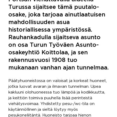
Turussa sijaitsee tämä puutalo-
osake, joka tarjoaa ainutlaatuisen
mahdollisuuden asua
historiallisessa ympäristössä.
Rauhankadulla sijaitseva asunto
on osa Turun Työväen Asunto-
osakeyhtiö Koittolaa, ja sen
rakennusvuosi 1908 tuo
mukanaan vanhan ajan tunnelmaa.
Päätyhuoneistossa on valoisat ja korkeat huoneet,
jotka luovat avaran ja ilmavan tunnelman. Upea
kakluuni olohuoneessa tuo lämpöä ja kodikkuutta,
ja keittiön toimiva puuhella lisää perinteistä
viehätysvoimaa. Yhdistetty pesu-/wc-tila on
käytännöllinen ja sieltä löytyy myös
pesukoneliitäntä. Huoneisto tarjoaa hienon