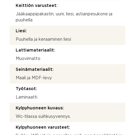
Keittiön varusteet:
Jääkaappipakastin, uuni, liesi, astianpesukone ja
puuhella
Liesi:
Puuhella ja keraaminen liesi
Lattiamateriaalit:
Muovimatto
Seinämateriaalit:
Maali ja MDF-levy
Työtasot:
Laminaatti
Kylpyhuoneen kuvaus:
Wc-tilassa suihkusyvennys.
Kylpyhuoneen varusteet: