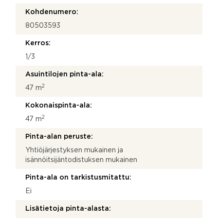
Kohdenumero:
80503593
Kerros:
1/3
Asuintilojen pinta-ala:
2
47 m
Kokonaispinta-ala:
2
47 m
Pinta-alan peruste:
Yhtiöjärjestyksen mukainen ja
isännöitsijäntodistuksen mukainen
Pinta-ala on tarkistusmitattu:
Ei
Lisätietoja pinta-alasta: