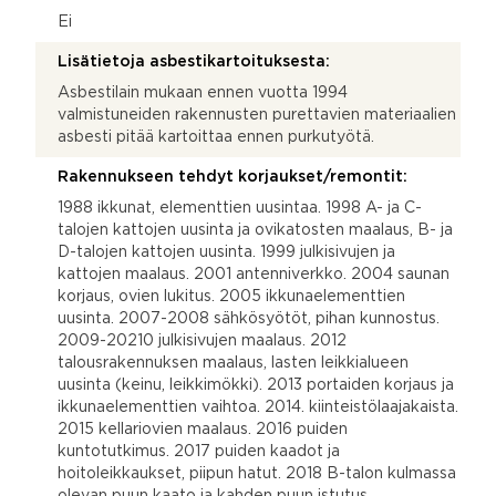
Ei
Lisätietoja asbestikartoituksesta:
Asbestilain mukaan ennen vuotta 1994
valmistuneiden rakennusten purettavien materiaalien
asbesti pitää kartoittaa ennen purkutyötä.
Rakennukseen tehdyt korjaukset/remontit:
1988 ikkunat, elementtien uusintaa. 1998 A- ja C-
talojen kattojen uusinta ja ovikatosten maalaus, B- ja
D-talojen kattojen uusinta. 1999 julkisivujen ja
kattojen maalaus. 2001 antenniverkko. 2004 saunan
korjaus, ovien lukitus. 2005 ikkunaelementtien
uusinta. 2007-2008 sähkösyötöt, pihan kunnostus.
2009-20210 julkisivujen maalaus. 2012
talousrakennuksen maalaus, lasten leikkialueen
uusinta (keinu, leikkimökki). 2013 portaiden korjaus ja
ikkunaelementtien vaihtoa. 2014. kiinteistölaajakaista.
2015 kellariovien maalaus. 2016 puiden
kuntotutkimus. 2017 puiden kaadot ja
hoitoleikkaukset, piipun hatut. 2018 B-talon kulmassa
olevan puun kaato ja kahden puun istutus,