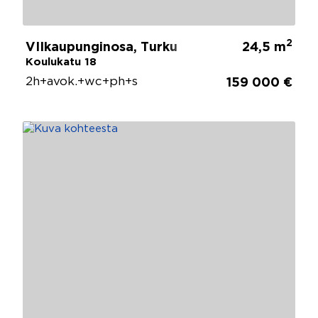
2
VIIkaupunginosa, Turku
24,5 m
Koulukatu 18
2h+avok.+wc+ph+s
159 000 €