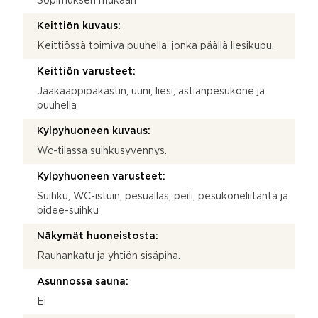
Sopimuksen mukaan
Keittiön kuvaus:
Keittiössä toimiva puuhella, jonka päällä liesikupu.
Keittiön varusteet:
Jääkaappipakastin, uuni, liesi, astianpesukone ja
puuhella
Kylpyhuoneen kuvaus:
Wc-tilassa suihkusyvennys.
Kylpyhuoneen varusteet:
Suihku, WC-istuin, pesuallas, peili, pesukoneliitäntä ja
bidee-suihku
Näkymät huoneistosta:
Rauhankatu ja yhtiön sisäpiha.
Asunnossa sauna:
Ei