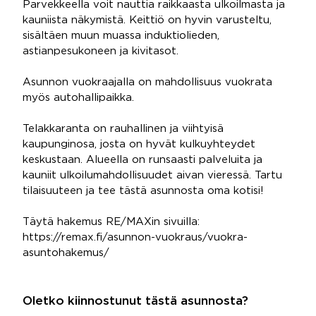
Parvekkeella voit nauttia raikkaasta ulkoilmasta ja
kauniista näkymistä. Keittiö on hyvin varusteltu,
sisältäen muun muassa induktiolieden,
astianpesukoneen ja kivitasot.
Asunnon vuokraajalla on mahdollisuus vuokrata
myös autohallipaikka.
Telakkaranta on rauhallinen ja viihtyisä
kaupunginosa, josta on hyvät kulkuyhteydet
keskustaan. Alueella on runsaasti palveluita ja
kauniit ulkoilumahdollisuudet aivan vieressä. Tartu
tilaisuuteen ja tee tästä asunnosta oma kotisi!
Täytä hakemus RE/MAXin sivuilla:
https://remax.fi/asunnon-vuokraus/vuokra-
asuntohakemus/
Oletko kiinnostunut tästä asunnosta?