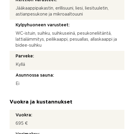
Keittiön varusteet:
Jääkaappipakastin, erillisuuni, liesi, liesituuletin,
astianpesukone ja mikroaaltouuni
Kylpyhuoneen varusteet:
WC-istuin, suihku, suihkuseinä, pesukoneliitäntä,
lattialämmitys, peilikaappi, pesuallas, allaskaappi ja
bidee-suihku
Parveke:
Kyllä
Asunnossa sauna:
Ei
Vuokra ja kustannukset
Vuokra:
695 €