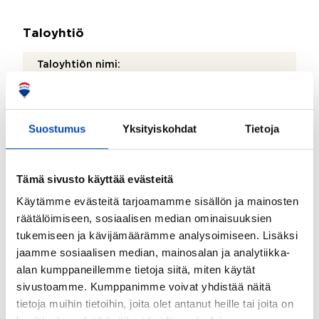
Taloyhtiö
Taloyhtiön nimi:
As Oy Turun Sataman Loiste
Taloyhtiön Y-tunnus:
Suostumus
Yksityiskohdat
Tietoja
2612212-9
Kiinteistönhoidosta vastaa:
Huoltoyhtiö
Tämä sivusto käyttää evästeitä
Käytämme evästeitä tarjoamamme sisällön ja mainosten
Isännöitsijätoimisto:
räätälöimiseen, sosiaalisen median ominaisuuksien
Turun Seudun Kiinteistöpiste Oy
tukemiseen ja kävijämäärämme analysoimiseen. Lisäksi
Isännöitsijän nimi:
jaamme sosiaalisen median, mainosalan ja analytiikka-
Jussi Jalonen
alan kumppaneillemme tietoja siitä, miten käytät
sivustoamme. Kumppanimme voivat yhdistää näitä
Puhelinnumero:
tietoja muihin tietoihin, joita olet antanut heille tai joita on
400 269 514