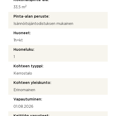
Kokonaispinta-ala:
2
33,5 m
Pinta-alan peruste:
Isännöitsijäntodistuksen mukainen
Huoneet:
1h+kt
Huoneluku:
1
Kohteen tyyppi:
Kerrostalo
Kohteen yleiskunto:
Erinomainen
Vapautuminen:
01.08.2026