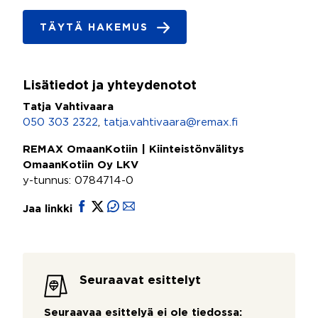
TÄYTÄ HAKEMUS
Lisätiedot ja yhteydenotot
Tatja Vahtivaara
050 303 2322
,
tatja.vahtivaara@remax.fi
REMAX OmaanKotiin | Kiinteistönvälitys
OmaanKotiin Oy LKV
y-tunnus: 0784714-0
Jaa linkki
Seuraavat esittelyt
Seuraavaa esittelyä ei ole tiedossa: