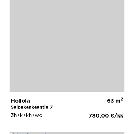
2
Hollola
63 m
Salpakankaantie 7
3h+k+kh+wc
780,00 €/kk