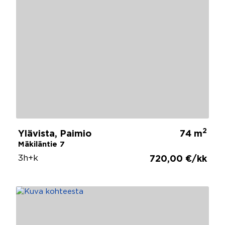
2
Ylävista, Paimio
74 m
Mäkiläntie 7
3h+k
720,00 €/kk