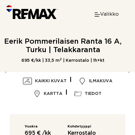
Skip
to
Valikko
content
Eerik Pommerilaisen Ranta 16 A,
Turku | Telakkaranta
2
695 €/kk |
33,5 m
| Kerrostalo | 1h+kt
KAIKKI KUVAT
ILMAKUVA
KARTTA
TIEDOT
Vuokra
Kohdetyyppi
695 € /kk
Kerrostalo