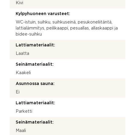
Kivi
Kylpyhuoneen varusteet:
WC-istuin, suihku, suihkuseinä, pesukoneliitäntä,
lattialämmitys, peilikaappi, pesuallas, allaskaappi ja
bidee-suihku
Lattiamateriaalit:
Laatta
Seinämateriaalit:
Kaakeli
Asunnossa sauna:
Ei
Lattiamateriaalit:
Parketti
Seinämateriaalit:
Maali