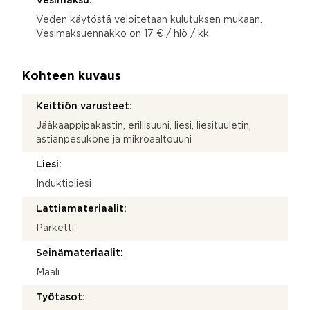
Vesimaksu:
Veden käytöstä veloitetaan kulutuksen mukaan.
Vesimaksuennakko on 17 € / hlö / kk.
Kohteen kuvaus
Keittiön varusteet:
Jääkaappipakastin, erillisuuni, liesi, liesituuletin,
astianpesukone ja mikroaaltouuni
Liesi:
Induktioliesi
Lattiamateriaalit:
Parketti
Seinämateriaalit:
Maali
Työtasot: