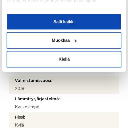
kerätty, kun olet käyttänyt heidän palvelujaan.
Katuosoite:
Pitkämäenkatu 13
Salli kaikki
Postinumero:
20250
Muokkaa
Postitoimipaikka:
Turku
Kiellä
Isännöitsijäntodistuksen päivämäärä:
06.11.2025
Valmistumisvuosi:
2018
Lämmitysjärjestelmä:
Kaukolämpö
Hissi:
Kyllä