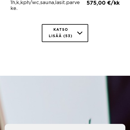
1h,k,kph/wc,sauna,lasit.parve
575,00 €/kk
ke.
KATSO
LISÄÄ (53)