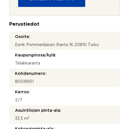
u
o
j
a
Perustiedot
*
Osoite:
Eerik Pommerilaisen Ranta 16 20810 Turku
Kaupunginosa/kylä:
Telakkaranta
Kohdenumero:
80519951
Kerros:
2/7
Asuintilojen pinta-ala:
2
33,5 m