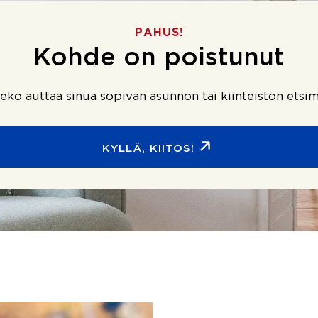
PAHUS!
Kohde on poistunut
ko auttaa sinua sopivan asunnon tai kiinteistön etsim
KYLLÄ, KIITOS!