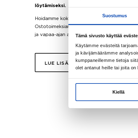
löytämiseksi.
Suostumus
Hoidamme koko ostoprosessin puolestasi.
Ostotoimeksiantopalvelumme sopii myös esimer
ja vapaa-ajan asuntojen ostoon.
Tämä sivusto käyttää eväste
Käytämme evästeitä tarjoama
ja kävijämäärämme analysoim
kumppaneillemme tietoja siitä
LUE LISÄÄ
olet antanut heille tai joita o
Kiellä