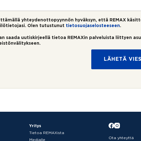
ttämällä yhteydenottopyynnön hyväksyn, että REMAX käsitt
ilötietojasi. Olen tutustunut
tietosuojaselosteeseen
.
an saada uutiskirjeellä tietoa REMAXin palveluista liittyen as
teistönvälitykseen.
LÄHETÄ VIES
Yritys
Tietoa REMAXista
Ota yhteyttä
Medialle