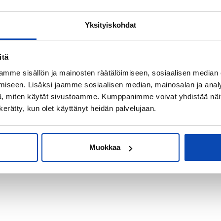
Yksityiskohdat
kiksi sijoitus-
itä
mme sisällön ja mainosten räätälöimiseen, sosiaalisen median
iseen. Lisäksi jaamme sosiaalisen median, mainosalan ja analy
, miten käytät sivustoamme. Kumppanimme voivat yhdistää näitä t
n kerätty, kun olet käyttänyt heidän palvelujaan.
Muokkaa