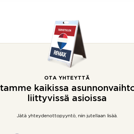
OTA YHTEYTTÄ
tamme kaikissa asunnonvaiht
liittyvissä asioissa
Jätä yhteydenottopyyntö, niin jutellaan lisää.