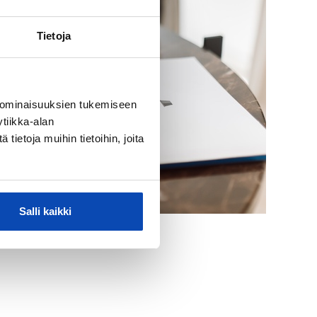
Tietoja
 ominaisuuksien tukemiseen
tiikka-alan
ietoja muihin tietoihin, joita
Salli kaikki