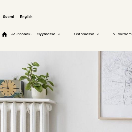
Skip
to
content
Suomi
English
Asuntohaku
Myymässä
Ostamassa
Vuokraam