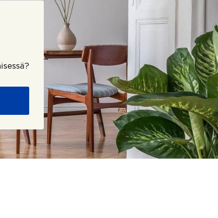
isessä?