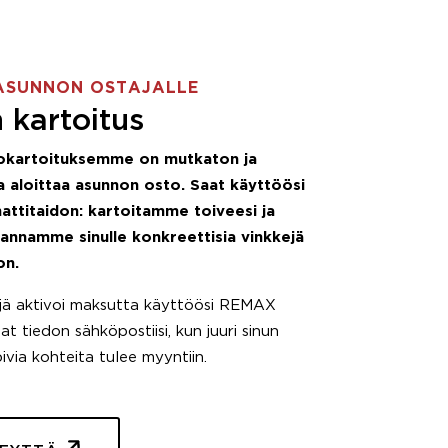
ASUNNON OSTAJALLE
 kartoitus
okartoituksemme on mutkaton ja
 aloittaa asunnon osto. Saat käyttöösi
attitaidon: kartoitamme toiveesi ja
 annamme sinulle konkreettisia vinkkejä
on.
äjä aktivoi maksutta käyttöösi REMAX
t tiedon sähköpostiisi, kun juuri sinun
pivia kohteita tulee myyntiin.