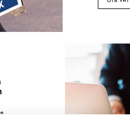
OTA YH
a
n
on
uuri sinulle
ivaa sen