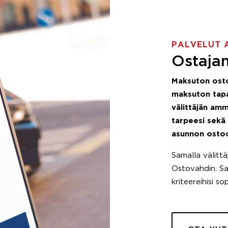
PALVELUT 
Ostajan
Maksuton ost
maksuton tapa
välittäjän amm
tarpeesi sekä
asunnon osto
Samalla välitt
Ostovahdin. Saa
kriteereihisi so