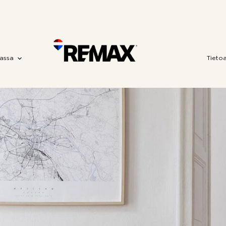
assa
Tieto