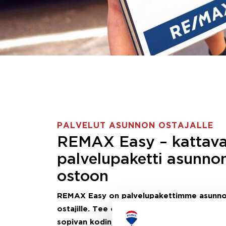
PALVELUT ASUNNON OSTAJALLE
REMAX Easy – kattav
palvelupaketti asunno
ostoon
REMAX Easy on palvelupakettimme asunn
ostajille.
Tee ostotoimeksianto ja etsimme j
sopivan kodin, eikä sinun tarvitse nähdä va