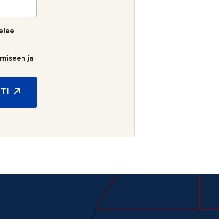
elee
umiseen ja
TI