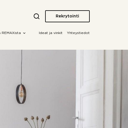
Rekrytointi
a REMAXista
Ideat ja vinkit
Yhteystiedot