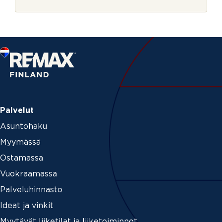
r
i
j
e
e
s
t
i
a
v
u
k
s
i
Palvelut
Asuntohaku
Myymässä
Ostamassa
Vuokraamassa
Palveluhinnasto
Ideat ja vinkit
Myytävät liiketilat ja liiketoiminnot