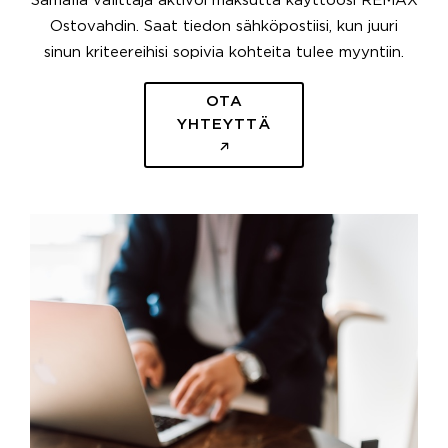
Samalla välittäjä aktivoi maksutta käyttöösi REMAX
Ostovahdin. Saat tiedon sähköpostiisi, kun juuri
sinun kriteereihisi sopivia kohteita tulee myyntiin.
OTA
YHTEYTTÄ