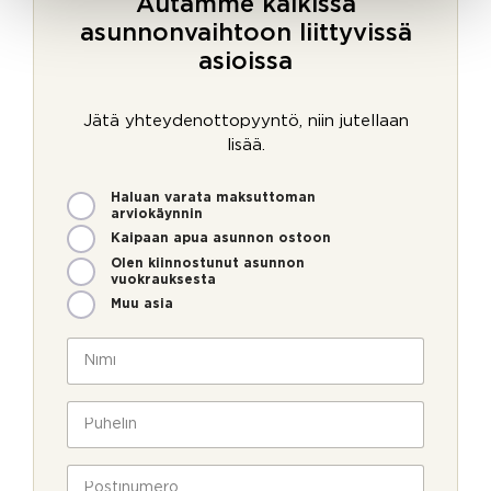
Autamme kaikissa
asunnonvaihtoon liittyvissä
asioissa
Jätä yhteydenottopyyntö, niin jutellaan
lisää.
M
Haluan varata maksuttoman
i
arviokäynnin
t
Kaipaan apua asunnon ostoon
e
Olen kiinnostunut asunnon
n
vuokrauksesta
v
Muu asia
o
i
N
m
i
m
m
e
i
P
o
*
u
l
h
l
e
P
a