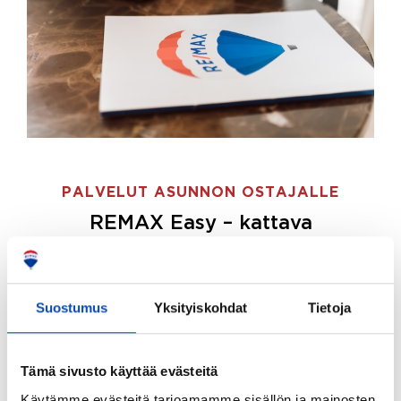
PALVELUT ASUNNON OSTAJALLE
REMAX Easy – kattava
palvelupaketti asunnon ostoon
REMAX Easy on palvelupakettimme asunnon
ostajille.
Tee ostotoimeksianto ja etsimme juuri
Suostumus
Yksityiskohdat
Tietoja
sinulle sopivan kodin, eikä sinun tarvitse nähdä
vaivaa sen löytämiseksi.
Tämä sivusto käyttää evästeitä
Hoidamme koko ostoprosessin puolestasi.
Käytämme evästeitä tarjoamamme sisällön ja mainosten