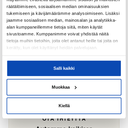
Ostotoimeksiantopalvelumme sopii myös esimerkiksi
räätälöimiseen, sosiaalisen median ominaisuuksien
sijoitus- ja vapaa-ajan asuntojen ostoon.
tukemiseen ja kävijämäärämme analysoimiseen. Lisäksi
jaamme sosiaalisen median, mainosalan ja analytiikka-
LUE LISÄÄ
alan kumppaneillemme tietoja siitä, miten käytät
sivustoamme. Kumppanimme voivat yhdistää näitä
tietoja muihin tietoihin, joita olet antanut heille tai joita on
kerätty, kun olet käyttänyt heidän palvelujaan.
Salli kaikki
Muokkaa
Kiellä
OTA YHTEYTTÄ