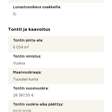
Lunastusoikeus osakkailla:
Ei
Tontti ja kaavoitus
Tontin pinta-ala:
2
6 054 m
Tontin omistus:
Vuokra
Maanvuokraaja:
Tuusulan kunta
Tontin vuosivuokra:
28 387,50 €
Tontin vuokra-aika päättyy:
01.01.2076