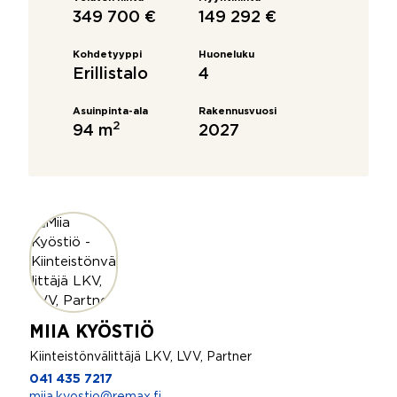
349 700 €
149 292 €
Kohdetyyppi
Huoneluku
Erillistalo
4
Asuinpinta-ala
Rakennusvuosi
2
94 m
2027
MIIA KYÖSTIÖ
Kiinteistönvälittäjä LKV, LVV, Partner
041 435 7217