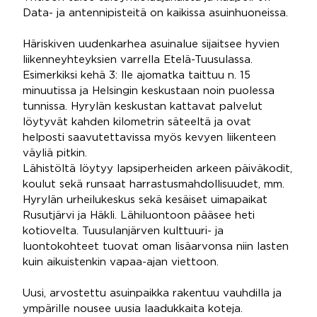
Data- ja antennipisteitä on kaikissa asuinhuoneissa.
Häriskiven uudenkarhea asuinalue sijaitsee hyvien
liikenneyhteyksien varrella Etelä-Tuusulassa.
Esimerkiksi kehä 3: lle ajomatka taittuu n. 15
minuutissa ja Helsingin keskustaan noin puolessa
tunnissa. Hyrylän keskustan kattavat palvelut
löytyvät kahden kilometrin säteeltä ja ovat
helposti saavutettavissa myös kevyen liikenteen
väyliä pitkin.
Lähistöltä löytyy lapsiperheiden arkeen päiväkodit,
koulut sekä runsaat harrastusmahdollisuudet, mm.
Hyrylän urheilukeskus sekä kesäiset uimapaikat
Rusutjärvi ja Häkli. Lähiluontoon pääsee heti
kotiovelta. Tuusulanjärven kulttuuri- ja
luontokohteet tuovat oman lisäarvonsa niin lasten
kuin aikuistenkin vapaa-ajan viettoon.
Uusi, arvostettu asuinpaikka rakentuu vauhdilla ja
ympärille nousee uusia laadukkaita koteja.