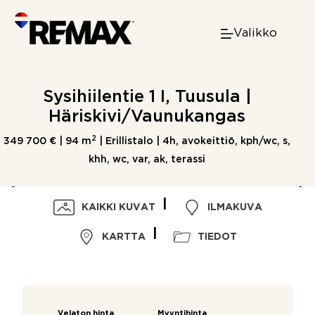
Skip
to
Valikko
content
Sysihiilentie 1 I, Tuusula |
Häriskivi/Vaunukangas
2
349 700 € |
94 m
| Erillistalo | 4h, avokeittiö, kph/wc, s,
khh, wc, var, ak, terassi
KAIKKI KUVAT
ILMAKUVA
KARTTA
TIEDOT
Velaton hinta
Myyntihinta