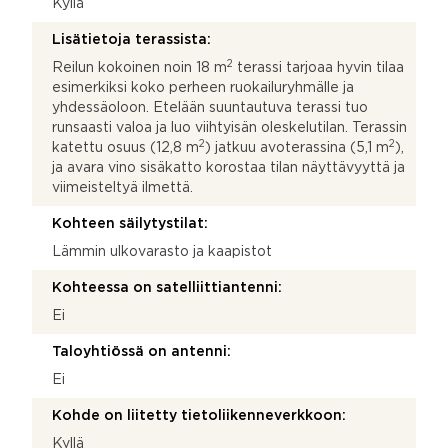
Kyllä
Lisätietoja terassista:
2
Reilun kokoinen noin 18 m
terassi tarjoaa hyvin tilaa
esimerkiksi koko perheen ruokailuryhmälle ja
yhdessäoloon. Etelään suuntautuva terassi tuo
runsaasti valoa ja luo viihtyisän oleskelutilan. Terassin
2
2
katettu osuus (12,8 m
) jatkuu avoterassina (5,1 m
),
ja avara vino sisäkatto korostaa tilan näyttävyyttä ja
viimeisteltyä ilmettä.
Kohteen säilytystilat:
Lämmin ulkovarasto ja kaapistot
Kohteessa on satelliittiantenni:
Ei
Taloyhtiössä on antenni:
Ei
Kohde on liitetty tietoliikenneverkkoon:
Kyllä