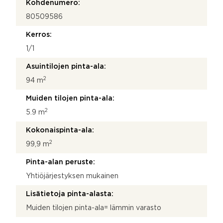
Kohdenumero:
80509586
Kerros:
1/1
Asuintilojen pinta-ala:
2
94 m
Muiden tilojen pinta-ala:
2
5.9 m
Kokonaispinta-ala:
2
99,9 m
Pinta-alan peruste:
Yhtiöjärjestyksen mukainen
Lisätietoja pinta-alasta:
Muiden tilojen pinta-ala= lämmin varasto