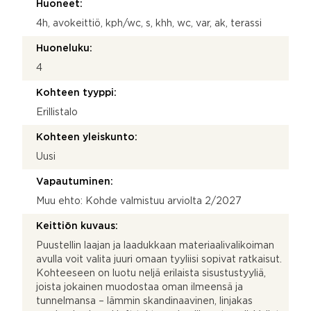
Huoneet:
4h, avokeittiö, kph/wc, s, khh, wc, var, ak, terassi
Huoneluku:
4
Kohteen tyyppi:
Erillistalo
Kohteen yleiskunto:
Uusi
Vapautuminen:
Muu ehto: Kohde valmistuu arviolta 2/2027
Keittiön kuvaus:
Puustellin laajan ja laadukkaan materiaalivalikoiman
avulla voit valita juuri omaan tyyliisi sopivat ratkaisut.
Kohteeseen on luotu neljä erilaista sisustustyyliä,
joista jokainen muodostaa oman ilmeensä ja
tunnelmansa – lämmin skandinaavinen, linjakas