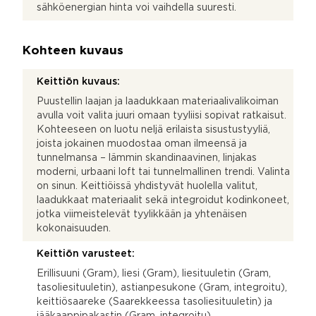
sähköenergian hinta voi vaihdella suuresti.
Kohteen kuvaus
Keittiön kuvaus:
Puustellin laajan ja laadukkaan materiaalivalikoiman
avulla voit valita juuri omaan tyyliisi sopivat ratkaisut.
Kohteeseen on luotu neljä erilaista sisustustyyliä,
joista jokainen muodostaa oman ilmeensä ja
tunnelmansa – lämmin skandinaavinen, linjakas
moderni, urbaani loft tai tunnelmallinen trendi. Valinta
on sinun. Keittiöissä yhdistyvät huolella valitut,
laadukkaat materiaalit sekä integroidut kodinkoneet,
jotka viimeistelevät tyylikkään ja yhtenäisen
kokonaisuuden.
Keittiön varusteet:
Erillisuuni (Gram), liesi (Gram), liesituuletin (Gram,
tasoliesituuletin), astianpesukone (Gram, integroitu),
keittiösaareke (Saarekkeessa tasoliesituuletin) ja
jääkaappipakastin (Gram, integroitu)