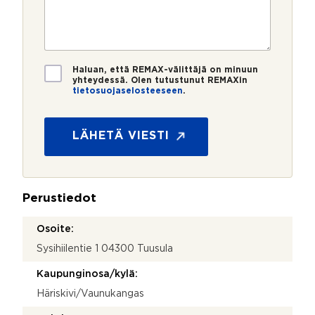
m
o
e
s
e
s
?
t
r
t
i
o
i
*
*
T
Haluan, että REMAX-välittäjä on minuun
i
yhteydessä. Olen tutustunut REMAXin
tietosuojaselosteeseen
.
e
N
t
i
o
m
s
LÄHETÄ VIESTI
i
u
o
j
a
Perustiedot
*
Osoite:
Sysihiilentie 1 04300 Tuusula
Kaupunginosa/kylä:
Häriskivi/Vaunukangas