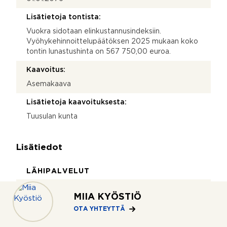
Lisätietoja tontista:
Vuokra sidotaan elinkustannusindeksiin.
Vyöhykehinnoittelupäätöksen 2025 mukaan koko
tontin lunastushinta on 567 750,00 euroa.
Kaavoitus:
Asemakaava
Lisätietoja kaavoituksesta:
Tuusulan kunta
Lisätiedot
LÄHIPALVELUT
Paikallistiedot:
MIIA KYÖSTIÖ
Häriskivi on Tuusulan Hyrylän läheisyyteen rakentuva
OTA YHTEYTTÄ
uusi ja viihtyisä pientaloalue, jossa yhdistyvät
rauhallinen asuminen ja hyvät palvelut. Alue sijoittuu