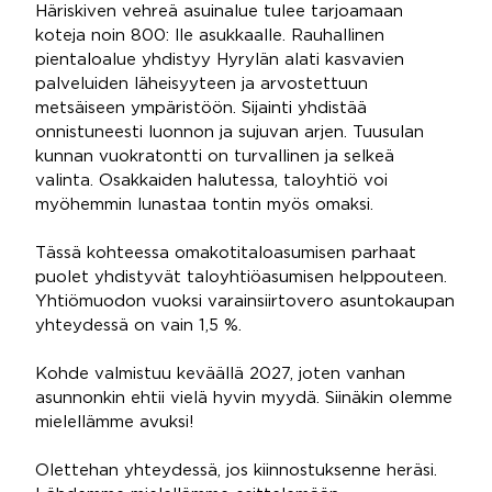
Häriskiven vehreä asuinalue tulee tarjoamaan
koteja noin 800: lle asukkaalle. Rauhallinen
pientaloalue yhdistyy Hyrylän alati kasvavien
palveluiden läheisyyteen ja arvostettuun
metsäiseen ympäristöön. Sijainti yhdistää
onnistuneesti luonnon ja sujuvan arjen. Tuusulan
kunnan vuokratontti on turvallinen ja selkeä
valinta. Osakkaiden halutessa, taloyhtiö voi
myöhemmin lunastaa tontin myös omaksi.
Tässä kohteessa omakotitaloasumisen parhaat
puolet yhdistyvät taloyhtiöasumisen helppouteen.
Yhtiömuodon vuoksi varainsiirtovero asuntokaupan
yhteydessä on vain 1,5 %.
Kohde valmistuu keväällä 2027, joten vanhan
asunnonkin ehtii vielä hyvin myydä. Siinäkin olemme
mielellämme avuksi!
Olettehan yhteydessä, jos kiinnostuksenne heräsi.