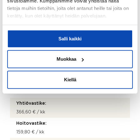
sivustoamme. Kumppanimme voivat yhdistää näitä
Omistusmuoto:
tietoja muihin tietoihin, joita olet antanut heille tai joita on
Oma
kerätty, kun olet käyttänyt heidän palvelujaan.
Kohde myydään vuokrattuna:
Ei
Salli kaikki
Hinta ja kustannukset
Muokkaa
Velaton hinta:
349 700 €
Kiellä
Velkaosuus:
200 408 €
Yhtiövastike:
366,60 € / kk
Hoitovastike:
159,80 € / kk