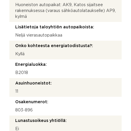
Huoneiston autopaikat: AK9, Katos sijaitsee
rakennuksessa (varaus sähköautolataukselle) AP9,
kylmä
Lisätietoja taloyhtiön autopaikoista:
Neljä vierasautopaikkaa
Onko kohteesta energiatodistusta?:
Kyllä
Energialuokka:
B2018
Asuinhuoneistot:
11
Osakenumerot:
803-896
Lunastusoikeus yhtiöllä:
Ei