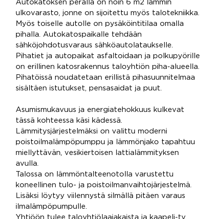
Autokatoksen perällä on noin 6 m2 lämmin
ulkovarasto, jonne on sijoitettu myös talotekniikka.
Myös toiselle autolle on pysäköintitilaa omalla
pihalla. Autokatospaikalle tehdään
sähköjohdotusvaraus sähköautolataukselle.
Pihatiet ja autopaikat asfaltoidaan ja polkupyörille
on erillinen katosrakennus taloyhtiön piha-alueella.
Pihatöissä noudatetaan erillistä pihasuunnitelmaa
sisältäen istutukset, pensasaidat ja puut.
Asumismukavuus ja energiatehokkuus kulkevat
tässä kohteessa käsi kädessä.
Lämmitysjärjestelmäksi on valittu moderni
poistoilmalämpöpumppu ja lämmönjako tapahtuu
miellyttävän, vesikiertoisen lattialämmityksen
avulla.
Talossa on lämmöntalteenotolla varustettu
koneellinen tulo- ja poistoilmanvaihtojärjestelmä.
Lisäksi löytyy viilennystä silmällä pitäen varaus
ilmalämpöpumpulle.
Yhtiöön tulee taloyhtiölaajakaista ja kaapeli-tv.