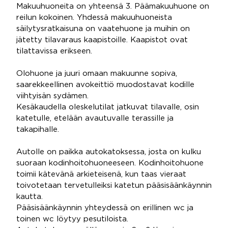
Makuuhuoneita on yhteensä 3. Päämakuuhuone on
reilun kokoinen. Yhdessä makuuhuoneista
säilytysratkaisuna on vaatehuone ja muihin on
jätetty tilavaraus kaapistoille. Kaapistot ovat
tilattavissa erikseen.
Olohuone ja juuri omaan makuunne sopiva,
saarekkeellinen avokeittiö muodostavat kodille
viihtyisän sydämen.
Kesäkaudella oleskelutilat jatkuvat tilavalle, osin
katetulle, etelään avautuvalle terassille ja
takapihalle.
Autolle on paikka autokatoksessa, josta on kulku
suoraan kodinhoitohuoneeseen. Kodinhoitohuone
toimii kätevänä arkieteisenä, kun taas vieraat
toivotetaan tervetulleiksi katetun pääsisäänkäynnin
kautta.
Pääsisäänkäynnin yhteydessä on erillinen wc ja
toinen wc löytyy pesutiloista.