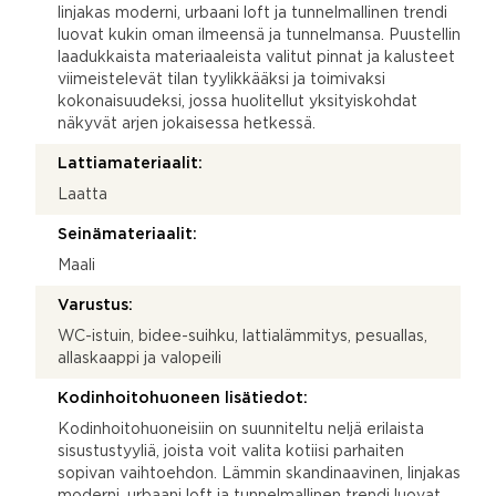
linjakas moderni, urbaani loft ja tunnelmallinen trendi
luovat kukin oman ilmeensä ja tunnelmansa. Puustellin
laadukkaista materiaaleista valitut pinnat ja kalusteet
viimeistelevät tilan tyylikkääksi ja toimivaksi
kokonaisuudeksi, jossa huolitellut yksityiskohdat
näkyvät arjen jokaisessa hetkessä.
Lattiamateriaalit:
Laatta
Seinämateriaalit:
Maali
Varustus:
WC-istuin, bidee-suihku, lattialämmitys, pesuallas,
allaskaappi ja valopeili
Kodinhoitohuoneen lisätiedot:
Kodinhoitohuoneisiin on suunniteltu neljä erilaista
sisustustyyliä, joista voit valita kotiisi parhaiten
sopivan vaihtoehdon. Lämmin skandinaavinen, linjakas
moderni, urbaani loft ja tunnelmallinen trendi luovat