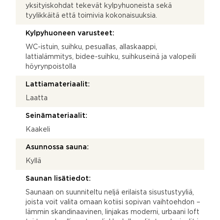
yksityiskohdat tekevät kylpyhuoneista sekä
tyylikkäitä että toimivia kokonaisuuksia.
Kylpyhuoneen varusteet:
WC-istuin, suihku, pesuallas, allaskaappi,
lattialämmitys, bidee-suihku, suihkuseinä ja valopeili
höyrynpoistolla
Lattiamateriaalit:
Laatta
Seinämateriaalit:
Kaakeli
Asunnossa sauna:
Kyllä
Saunan lisätiedot:
Saunaan on suunniteltu neljä erilaista sisustustyyliä,
joista voit valita omaan kotiisi sopivan vaihtoehdon –
lämmin skandinaavinen, linjakas moderni, urbaani loft