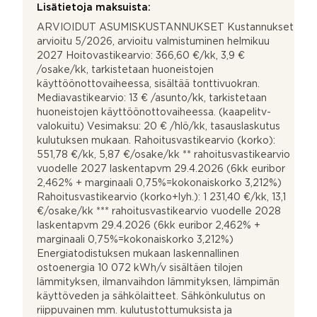
Lisätietoja maksuista:
ARVIOIDUT ASUMISKUSTANNUKSET Kustannukset
arvioitu 5/2026, arvioitu valmistuminen helmikuu
2027 Hoitovastikearvio: 366,60 €/kk, 3,9 €
/osake/kk, tarkistetaan huoneistojen
käyttöönottovaiheessa, sisältää tonttivuokran.
Mediavastikearvio: 13 € /asunto/kk, tarkistetaan
huoneistojen käyttöönottovaiheessa. (kaapelitv-
valokuitu) Vesimaksu: 20 € /hlö/kk, tasauslaskutus
kulutuksen mukaan. Rahoitusvastikearvio (korko):
551,78 €/kk, 5,87 €/osake/kk ** rahoitusvastikearvio
vuodelle 2027 laskentapvm 29.4.2026 (6kk euribor
2,462% + marginaali 0,75%=kokonaiskorko 3,212%)
Rahoitusvastikearvio (korko+lyh.): 1 231,40 €/kk, 13,1
€/osake/kk *** rahoitusvastikearvio vuodelle 2028
laskentapvm 29.4.2026 (6kk euribor 2,462% +
marginaali 0,75%=kokonaiskorko 3,212%)
Energiatodistuksen mukaan laskennallinen
ostoenergia 10 072 kWh/v sisältäen tilojen
lämmityksen, ilmanvaihdon lämmityksen, lämpimän
käyttöveden ja sähkölaitteet. Sähkönkulutus on
riippuvainen mm. kulutustottumuksista ja