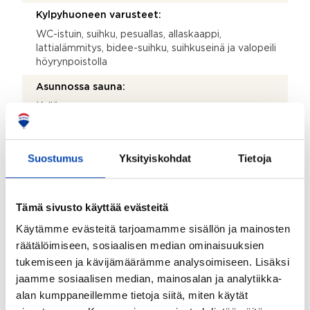
Kylpyhuoneen varusteet:
WC-istuin, suihku, pesuallas, allaskaappi,
lattialämmitys, bidee-suihku, suihkuseinä ja valopeili
höyrynpoistolla
Asunnossa sauna:
Kyllä
Saunan lisätiedot:
Saunaan on suunniteltu neljä erilaista sisustustyyliä,
Suostumus
Yksityiskohdat
Tietoja
joista voit valita omaan kotiisi sopivan vaihtoehdon –
lämmin skandinaavinen, linjakas moderni, urbaani loft
tai tunnelmallinen trendi. Huolella valitut materiaalit ja
Tämä sivusto käyttää evästeitä
viimeistellyt yksityiskohdat luovat saunaan
harmonisen ja viihtyisän tunnelman. Saunan
Käytämme evästeitä tarjoamamme sisällön ja mainosten
tunnelmaa korostaa tyylikäs LED-valaistus, ja saunan
räätälöimiseen, sosiaalisen median ominaisuuksien
sekä kylpyhuoneen välissä oleva kokolasiseinä tuo
tukemiseen ja kävijämäärämme analysoimiseen. Lisäksi
tilaan avaruutta ja modernia ilmettä. Pilarikiuas
etäohjauksella lisää käyttömukavuutta ja viimeistelee
jaamme sosiaalisen median, mainosalan ja analytiikka-
laadukkaan spa-henkisen kokonaisuuden.
alan kumppaneillemme tietoja siitä, miten käytät