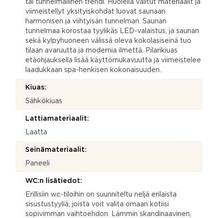
tai tunnelmallinen trendi. Huolella valitut materiaalit ja
viimeistellyt yksityiskohdat luovat saunaan
harmonisen ja viihtyisän tunnelman. Saunan
tunnelmaa korostaa tyylikäs LED-valaistus, ja saunan
sekä kylpyhuoneen välissä oleva kokolasiseinä tuo
tilaan avaruutta ja modernia ilmettä. Pilarikiuas
etäohjauksella lisää käyttömukavuutta ja viimeistelee
laadukkaan spa-henkisen kokonaisuuden.
Kiuas:
Sähkökiuas
Lattiamateriaalit:
Laatta
Seinämateriaalit:
Paneeli
WC:n lisätiedot:
Erillisiin wc-tiloihin on suunniteltu neljä erilaista
sisustustyyliä, joista voit valita omaan kotiisi
sopivimman vaihtoehdon. Lämmin skandinaavinen,