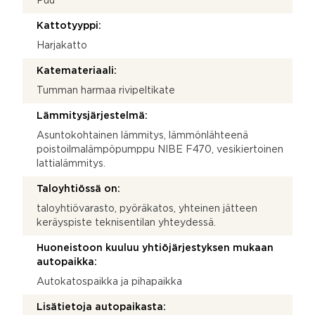
Puu
Kattotyyppi:
Harjakatto
Katemateriaali:
Tumman harmaa rivipeltikate
Lämmitysjärjestelmä:
Asuntokohtainen lämmitys, lämmönlähteenä
poistoilmalämpöpumppu NIBE F470, vesikiertoinen
lattialämmitys.
Taloyhtiössä on:
taloyhtiövarasto, pyöräkatos, yhteinen jätteen
keräyspiste teknisentilan yhteydessä.
Huoneistoon kuuluu yhtiöjärjestyksen mukaan
autopaikka:
Autokatospaikka ja pihapaikka
Lisätietoja autopaikasta: