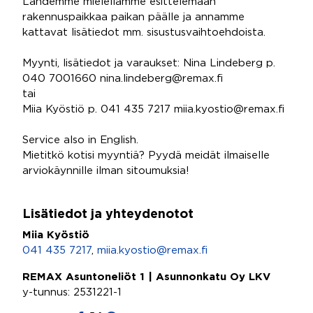
Lähdemme mielellämme esittelemään
rakennuspaikkaa paikan päälle ja annamme
kattavat lisätiedot mm. sisustusvaihtoehdoista.
Myynti, lisätiedot ja varaukset: Nina Lindeberg p.
040 7001660 nina.lindeberg@remax.fi
tai
Miia Kyöstiö p. 041 435 7217 miia.kyostio@remax.fi
Service also in English.
Mietitkö kotisi myyntiä? Pyydä meidät ilmaiselle
arviokäynnille ilman sitoumuksia!
Lisätiedot ja yhteydenotot
Miia Kyöstiö
041 435 7217
,
miia.kyostio@remax.fi
REMAX Asuntoneliöt 1 | Asunnonkatu Oy LKV
y-tunnus: 2531221-1