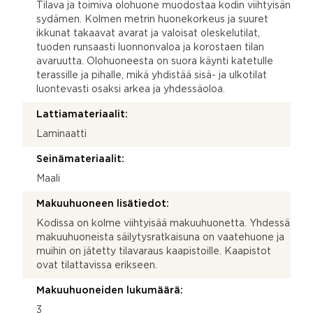
Tilava ja toimiva olohuone muodostaa kodin viihtyisän
sydämen. Kolmen metrin huonekorkeus ja suuret
ikkunat takaavat avarat ja valoisat oleskelutilat,
tuoden runsaasti luonnonvaloa ja korostaen tilan
avaruutta. Olohuoneesta on suora käynti katetulle
terassille ja pihalle, mikä yhdistää sisä- ja ulkotilat
luontevasti osaksi arkea ja yhdessäoloa.
Lattiamateriaalit:
Laminaatti
Seinämateriaalit:
Maali
Makuuhuoneen lisätiedot:
Kodissa on kolme viihtyisää makuuhuonetta. Yhdessä
makuuhuoneista säilytysratkaisuna on vaatehuone ja
muihin on jätetty tilavaraus kaapistoille. Kaapistot
ovat tilattavissa erikseen.
Makuuhuoneiden lukumäärä:
3