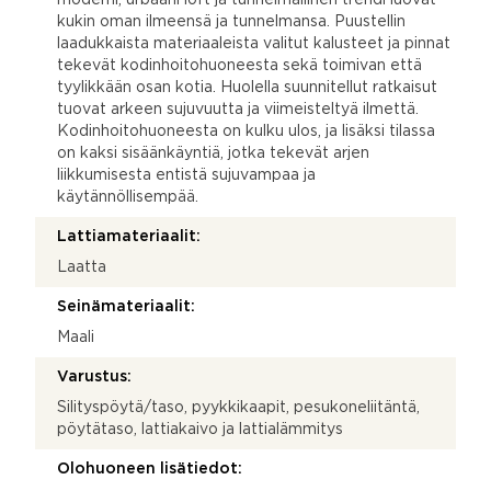
kukin oman ilmeensä ja tunnelmansa. Puustellin
laadukkaista materiaaleista valitut kalusteet ja pinnat
tekevät kodinhoitohuoneesta sekä toimivan että
tyylikkään osan kotia. Huolella suunnitellut ratkaisut
tuovat arkeen sujuvuutta ja viimeisteltyä ilmettä.
Kodinhoitohuoneesta on kulku ulos, ja lisäksi tilassa
on kaksi sisäänkäyntiä, jotka tekevät arjen
liikkumisesta entistä sujuvampaa ja
käytännöllisempää.
Lattiamateriaalit:
Laatta
Seinämateriaalit:
Maali
Varustus:
Silityspöytä/taso, pyykkikaapit, pesukoneliitäntä,
pöytätaso, lattiakaivo ja lattialämmitys
Olohuoneen lisätiedot: