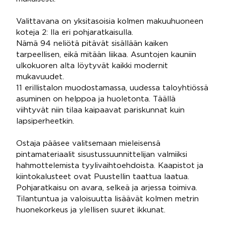
Valittavana on yksitasoisia kolmen makuuhuoneen
koteja 2: lla eri pohjaratkaisulla.
Nämä 94 neliötä pitävät sisällään kaiken
tarpeellisen, eikä mitään liikaa. Asuntojen kauniin
ulkokuoren alta löytyvät kaikki modernit
mukavuudet.
11 erillistalon muodostamassa, uudessa taloyhtiössä
asuminen on helppoa ja huoletonta. Täällä
viihtyvät niin tilaa kaipaavat pariskunnat kuin
lapsiperheetkin.
Ostaja pääsee valitsemaan mieleisensä
pintamateriaalit sisustussuunnittelijan valmiiksi
hahmottelemista tyylivaihtoehdoista. Kaapistot ja
kiintokalusteet ovat Puustellin taattua laatua.
Pohjaratkaisu on avara, selkeä ja arjessa toimiva.
Tilantuntua ja valoisuutta lisäävät kolmen metrin
huonekorkeus ja ylellisen suuret ikkunat.