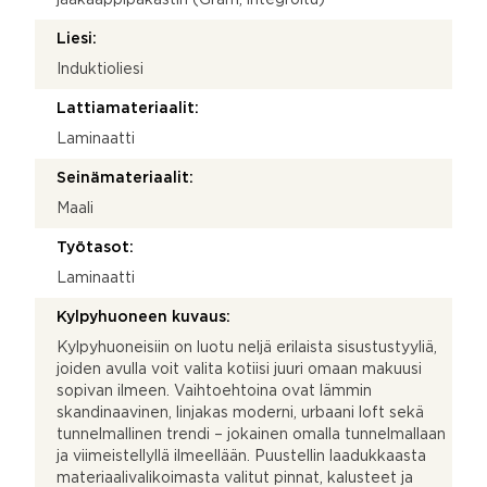
Liesi:
Induktioliesi
Lattiamateriaalit:
Laminaatti
Seinämateriaalit:
Maali
Työtasot:
Laminaatti
Kylpyhuoneen kuvaus:
Kylpyhuoneisiin on luotu neljä erilaista sisustustyyliä,
joiden avulla voit valita kotiisi juuri omaan makuusi
sopivan ilmeen. Vaihtoehtoina ovat lämmin
skandinaavinen, linjakas moderni, urbaani loft sekä
tunnelmallinen trendi – jokainen omalla tunnelmallaan
ja viimeistellyllä ilmeellään. Puustellin laadukkaasta
materiaalivalikoimasta valitut pinnat, kalusteet ja