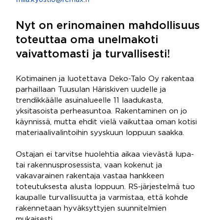
miia.kyostio@remax.fi
Nyt on erinomainen mahdollisuus
toteuttaa oma unelmakoti
vaivattomasti ja turvallisesti!
Kotimainen ja luotettava Deko-Talo Oy rakentaa
parhaillaan Tuusulan Häriskiven uudelle ja
trendikkäälle asuinalueelle 11 laadukasta,
yksitasoista perheasuntoa. Rakentaminen on jo
käynnissä, mutta ehdit vielä vaikuttaa oman kotisi
materiaalivalintoihin syyskuun loppuun saakka.
Ostajan ei tarvitse huolehtia aikaa vievästä lupa-
tai rakennusprosessista, vaan kokenut ja
vakavarainen rakentaja vastaa hankkeen
toteutuksesta alusta loppuun. RS-järjestelmä tuo
kaupalle turvallisuutta ja varmistaa, että kohde
rakennetaan hyväksyttyjen suunnitelmien
mukaisesti.