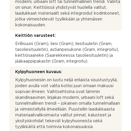
moderni, urbaani loft tai tunnelmallinen trendi. Valinta
on sinun. Keittiöissä yhdistyvät huolella valitut,
laadukkaat materiaalit sekä integroidut kodinkoneet,
jotka viimeistelevät tyylikkään ja yhtenäisen
kokonaisuuden.
Keittiön varusteet:
Erillisuuni (Gram), liesi (Gram), liesituuletin (Gram,
tasoliesituuletin), astianpesukone (Gram, integroitu),
keittiösaareke (Saarekkeessa tasoliesituuletin) ja
jääkaappipakastin (Gram, integroitu)
Kylpyhuoneen kuvaus:
Kylpyhuoneisiin on luotu neljä erilaista sisustustyyliä,
joiden avulla voit valita kotiisi juuri omaan makuusi
sopivan ilmeen. Vaihtoehtoina ovat lämmin
skandinaavinen, linjakas moderni, urbaani loft sekä
tunnelmallinen trendi – jokainen omalla tunnelmallaan
ja viimeistellyllä ilmeellään. Puustellin laadukkaasta
materiaalivalikoimasta valitut pinnat, kalusteet ja
yksityiskohdat tekevät kylpyhuoneista sekä
tyylikkäitä että toimivia kokonaisuuksia.