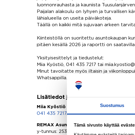
luonnonrauhasta ja kauniista Tuusulanjärven
Paijalan alakoulu on lyhyen ja turvallisen 
lähialueella on useita päiväkoteja.
Täällä on kaikki mitä sujuvaan arkeen tarvit
Kiinteistöllä on suoritettu asuntokaupan ku
pitäen kesällä 2026 ja raportti on saatavilla
Yksityisesittelyt ja tiedustelut:
Miia Kyöstiö, 041 435 7217 tai miia.kyostio@
Minut tavoitatte myös iltaisin ja viikonloppui
Whatsappilla.
Lisätiedot ja yhteydenotot
Suostumus
Miia Kyöstiö
041 435 7217
,
miia.kyostio@remax.fi
Tämä sivusto käyttää eväste
REMAX Asuntoneliöt 1 | Asunnonkatu Oy
y-tunnus: 2531221-1
Käytämme evästeitä tarjoama