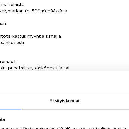
 maisemista.
kävelymatkan (n. 500m) päässä ja
aan.
ntotarkastus myyntiä silmällä
 sähköisesti.
remax.fi.
sin, puhelimitse, sähköpostilla tai
Yksityiskohdat
itä
 LKV
mme sisällön ja mainosten räätälöimiseen, sosiaalisen median