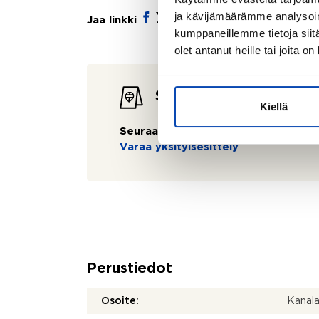
ja kävijämäärämme analysoim
Jaa linkki
kumppaneillemme tietoja siitä
olet antanut heille tai joita o
Seuraavat esittelyt
Kiellä
Seuraavaa esittelyä ei ole tiedossa:
Varaa yksityisesittely
Perustiedot
Osoite:
Kanal