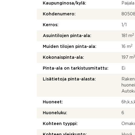
Kaupunginosa/kylä:
Paijal
Kohdenumero:
8050
Kerros:
1/1
2
Asuintilojen pinta-ala:
181 m
2
Muiden tilojen pinta-ala:
16 m
Kokonaispinta-ala:
197 m
Pinta-ala on tarkistusmitattu:
Ei
Lisätietoja pinta-alasta:
Rakenn
huonei
Autoka
Huoneet:
6h,k,s
Huoneluku:
6
Kohteen tyyppi:
Omako
Kohteen yleiskunto:
Hyvä