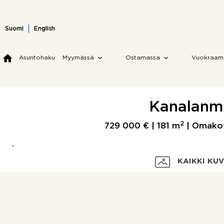
Skip
to
content
Suomi
English
Asuntohaku
Myymässä
Ostamassa
Vuokraam
Kanalanmäe
2
729 000 € |
181 m
| Omakoti
KAIKKI KU
Velaton hinta
Myyntihinta