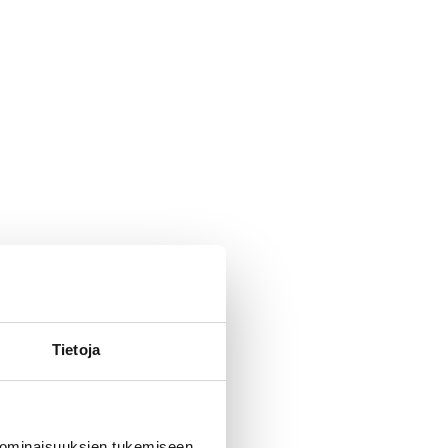
Tietoja
 ominaisuuksien tukemiseen