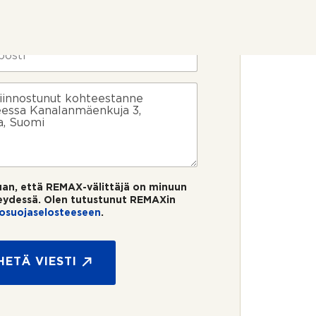
uan, että REMAX-välittäjä on minuun
eydessä. Olen tutustunut REMAXin
tosuojaselosteeseen
.
HETÄ VIESTI