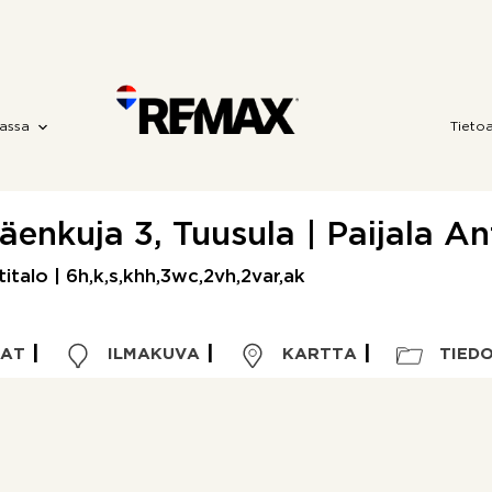
assa
Tieto
nkuja 3, Tuusula | Paijala An
talo | 6h,k,s,khh,3wc,2vh,2var,ak
VAT
ILMAKUVA
KARTTA
TIED
Kohdetyyppi