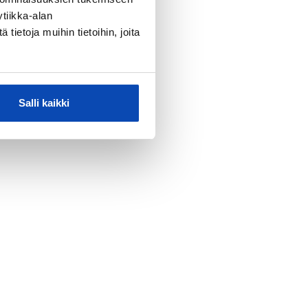
tiikka-alan
ietoja muihin tietoihin, joita
Salli kaikki