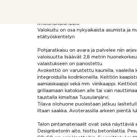
Lämmitysmuotona on ekologinen ja edullin
tapahtuu vesikiertoisen lattialämmityksen av
ilmalämpöpumppu.
Valokuitu on osa nykyaikaista asumista ja m
etätyöskentelyn.
Pohjaratkaisu on avara ja palvelee niin arjess
valoisuutta lisäävät 2,8 metrin huonekorkeus
valaistukseen on panostettu.
Avokeittiö on varustettu kauniilla, vaaleilla ki
integroiduilla kodinkoneilla. Keittiön kaapi
aamiaiskaappi sekä mm. viinikaappi. Keittiöst
grillaamaan katoksen alle tai vain nauttima
taustalla kimaltaa Tuusulanjärvi.
Tilava olohuone puolestaan jatkuu lasitetulle
iltaan saakka. Avoterassilla arkeen pientä lu
Talon pintamateriaalit ovat sekä näyttäviä e
Designbetonin aito, hiottu betonilattia. Pesuti