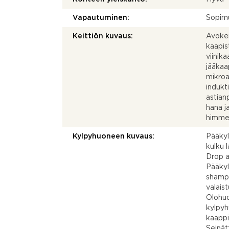
Vapautuminen:
Sopim
Keittiön kuvaus:
Avokei
kaapis
viinik
jääkaa
mikroa
indukti
astian
hana j
himmen
Kylpyhuoneen kuvaus:
Pääkyl
kulku 
Drop a
Pääkyl
shampo
valais
Olohuo
kylpyh
kaappi
Seinät