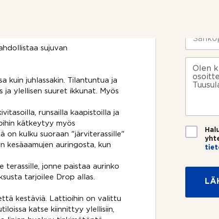
t
i
P
t
*
u
en maalämpö ja lämmönjako
o
h
ulla. Viilennyksestä vastaa
s
e
S
i
l
ä
k
ahdollistaa sujuvan
i
h
r
o
n
k
V
e
s
n
ö
i
n
k
u
p
e
a kuin juhlassakin. Tilantuntua ja
t
e
m
o
s
a
 ja ylellisen suuret ikkunat. Myös
e
e
s
t
l
?
r
t
i
_
vitasoilla, runsailla kaapistoilla ja
o
i
a
stoihin kätkeytyy myös
*
*
T
p
Hal
ä on kulku suoraan "järviterassille"
i
a
yht
an kesäaamujen auringosta, kun
e
r
tie
t
t
o
m
 terassille, jonne paistaa aurinko
s
e
ksusta tarjoilee Drop allas.
LÄ
u
n
o
t
ttä kestäviä. Lattioihin on valittu
j
*
loissa katse kiinnittyy ylellisiin,
a
k