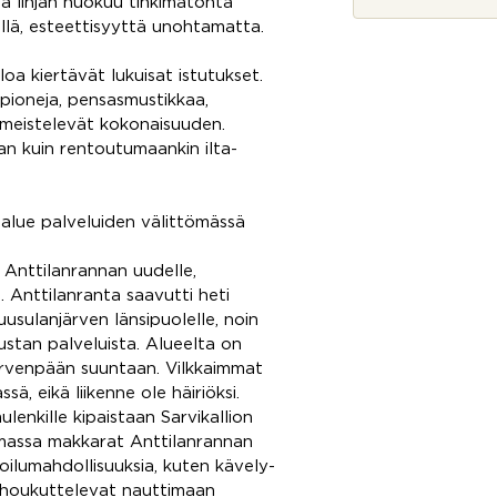
*
a linjan huokuu tinkimätöntä
o
s
ellä, esteettisyyttä unohtamatta.
k
e
oa kiertävät lukuisat istutukset.
e
 pioneja, pensasmustikkaa,
?
viimeistelevät kokonaisuuden.
aan kuin rentoutumaankin ilta-
aloalue palveluiden välittömässä
i Anttilanrannan uudelle,
a. Anttilanranta saavutti heti
uusulanjärven länsipuolelle, noin
ustan palveluista. Alueelta on
Järvenpään suuntaan. Vilkkaimmat
sä, eikä liikenne ole häiriöksi.
enkille kipaistaan Sarvikallion
stamassa makkarat Anttilanrannan
koilumahdollisuuksia, kuten kävely-
ka houkuttelevat nauttimaan