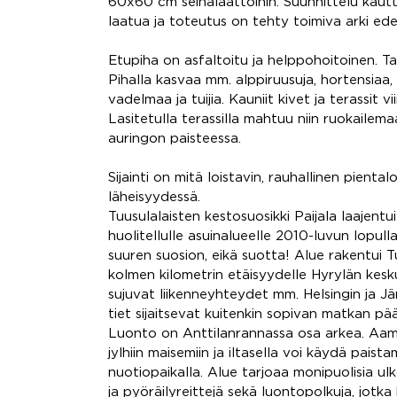
60x60 cm seinälaattoihin. Suunnittelu kautt
laatua ja toteutus on tehty toimiva arki ed
Etupiha on asfaltoitu ja helppohoitoinen. Tal
Pihalla kasvaa mm. alppiruusuja, hortensiaa,
vadelmaa ja tuijia. Kauniit kivet ja terassit 
Lasitetulla terassilla mahtuu niin ruokailem
auringon paisteessa.
Sijainti on mitä loistavin, rauhallinen pient
läheisyydessä.
Tuusulalaisten kestosuosikki Paijala laajentu
huolitellulle asuinalueelle 2010-luvun lopull
suuren suosion, eikä suotta! Alue rakentui T
kolmen kilometrin etäisyydelle Hyrylän kesk
sujuvat liikenneyhteydet mm. Helsingin ja 
tiet sijaitsevat kuitenkin sopivan matkan pääs
Luonto on Anttilanrannassa osa arkea. Aamul
jylhiin maisemiin ja iltasella voi käydä pai
nuotiopaikalla. Alue tarjoaa monipuolisia ul
ja pyöräilyreittejä sekä luontopolkuja, jot