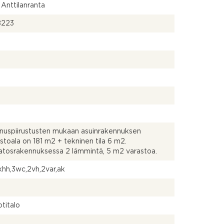
a Anttilanranta
8223
2
uspiirustusten mukaan asuinrakennuksen
stoala on 181 m2 + tekninen tila 6 m2.
tosrakennuksessa 2 lämmintä, 5 m2 varastoa.
,khh,3wc,2vh,2var,ak
titalo