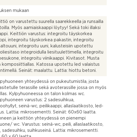
uksen mukaan
ttiö on varustettu suurella saarekkeella ja runsailla
toilla. Myös aamiaiskaappi löytyy! Sekä toki illaksi
aappi. Keittiön varustus: integroitu täyskorkea
ppi, integroitu täyskorkea pakastin, integroitu
altouuni, integroitu uuni, kalusteisiin upotettu
oliesitaso integroidulla liesituulettimella, integroitu
pesukone, integroitu viinikaappi. Kivitasot. Musta
a komposiittiallas. Katossa upotettu led valaistus
timellä. Seinät: maalattu. Lattia: hiottu betoni.
pyhuoneen yhteydessä on pukeutumistila, josta
lasitetulle terassille sekä avoterassille jossa on myös
llas. Kylpyhuoneessa on talon kolmas wc.
pyhuoneen varustus: 2 sadesuihkua,
ohyllyt, seinä-wc, peilikaappi, allaslaatikosto, led-
tus. Lattia: mikrosementti. Seinät: 60x60 laatta.
neen ja keittiön yhteydessä on pienempi
uone/ wc. Varustus: seinä-wc, peili, allaslaatikosto,
, sadesuihku, suihkuseinä. Lattia: mikrosementti.
: 60 x 60 laatta.