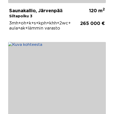
2
Saunakallio, Järvenpää
120 m
Siltapolku 3
3mh+oh+k+s+kph+khh+2wc+
265 000 €
aula+ak+lämmin varasto