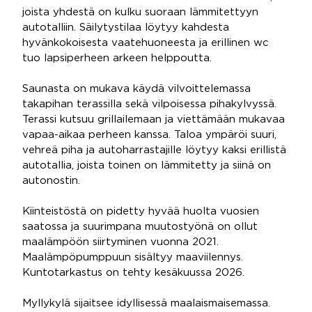
joista yhdestä on kulku suoraan lämmitettyyn
autotalliin. Säilytystilaa löytyy kahdesta
hyvänkokoisesta vaatehuoneesta ja erillinen wc
tuo lapsiperheen arkeen helppoutta.
Saunasta on mukava käydä vilvoittelemassa
takapihan terassilla sekä vilpoisessa pihakylvyssä.
Terassi kutsuu grillailemaan ja viettämään mukavaa
vapaa-aikaa perheen kanssa. Taloa ympäröi suuri,
vehreä piha ja autoharrastajille löytyy kaksi erillistä
autotallia, joista toinen on lämmitetty ja siinä on
autonostin.
Kiinteistöstä on pidetty hyvää huolta vuosien
saatossa ja suurimpana muutostyönä on ollut
maalämpöön siirtyminen vuonna 2021.
Maalämpöpumppuun sisältyy maaviilennys.
Kuntotarkastus on tehty kesäkuussa 2026.
Myllykylä sijaitsee idyllisessä maalaismaisemassa.