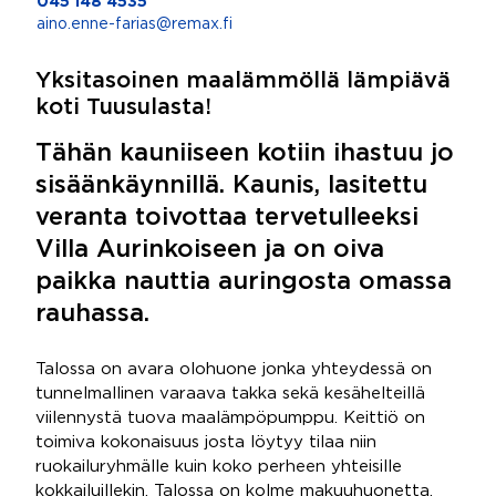
045 148 4535
aino.enne-farias@remax.fi
Yksitasoinen maalämmöllä lämpiävä
koti Tuusulasta!
Tähän kauniiseen kotiin ihastuu jo
sisäänkäynnillä. Kaunis, lasitettu
veranta toivottaa tervetulleeksi
Villa Aurinkoiseen ja on oiva
paikka nauttia auringosta omassa
rauhassa.
Talossa on avara olohuone jonka yhteydessä on
tunnelmallinen varaava takka sekä kesähelteillä
viilennystä tuova maalämpöpumppu. Keittiö on
toimiva kokonaisuus josta löytyy tilaa niin
ruokailuryhmälle kuin koko perheen yhteisille
kokkailuillekin. Talossa on kolme makuuhuonetta,