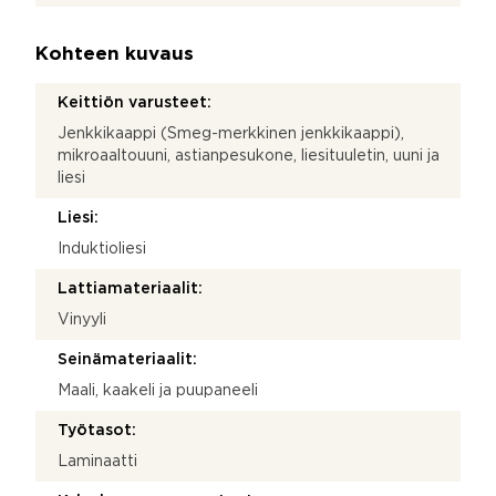
Kohteen kuvaus
Keittiön varusteet:
Jenkkikaappi (Smeg-merkkinen jenkkikaappi),
mikroaaltouuni, astianpesukone, liesituuletin, uuni ja
liesi
Liesi:
Induktioliesi
Lattiamateriaalit:
Vinyyli
Seinämateriaalit:
Maali, kaakeli ja puupaneeli
Työtasot:
Laminaatti