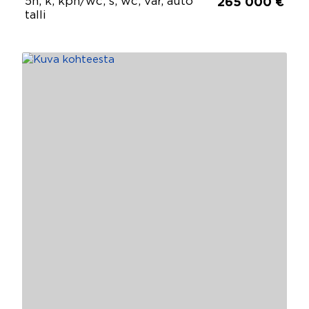
5h, k, kph/wc, s, wc, var, auto
265 000 €
talli