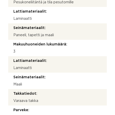
Pesukoneliitäntä ja tila pesutornille
Lattiamateriaalit:
Laminaatti
Seinämateriaalit:
Paneeli, tapetti ja maali
Makuuhuoneiden lukumäärä:
3
Lattiamateriaalit:
Laminaatti
Seinämateriaalit:
Maali
Takkatiedot:
Varaava takka
Parveke: