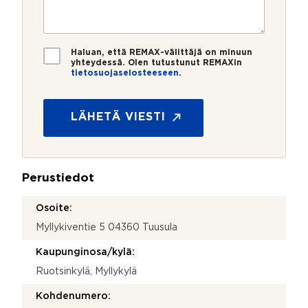
e
s
?
t
r
t
i
o
i
*
*
T
Haluan, että REMAX-välittäjä on minuun
i
yhteydessä. Olen tutustunut REMAXin
tietosuojaselosteeseen
.
e
*
t
o
s
LÄHETÄ VIESTI
u
o
j
a
Perustiedot
*
Osoite:
Myllykiventie 5 04360 Tuusula
Kaupunginosa/kylä:
Ruotsinkylä, Myllykylä
Kohdenumero: