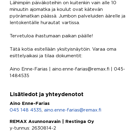
Lähimpiin päiväkoteihin on kuitenkin vain alle 10
minuutin ajomatka ja koulut ovat kätevän
pyörämatkan päässä. Jumbon palveluiden äärelle ja
lentokentälle hurautat vartissa.
Tervetuloa ihastumaan paikan päälle!
Tätä kotia esitellään yksityisnäytöin. Varaa oma
esittelyaikasi ja tilaa dokumentit:
Aino Enne-Farias | aino.enne-farias@remax.fi | 045-
1484535
Lisätiedot ja yhteydenotot
Aino Enne-Farias
045 148 4535
,
aino.enne-farias@remax.fi
REMAX Asunnonavain | Restinga Oy
y-tunnus: 2630814-2