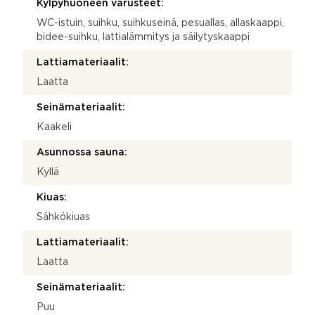
Kylpyhuoneen varusteet:
WC-istuin, suihku, suihkuseinä, pesuallas, allaskaappi,
bidee-suihku, lattialämmitys ja säilytyskaappi
Lattiamateriaalit:
Laatta
Seinämateriaalit:
Kaakeli
Asunnossa sauna:
Kyllä
Kiuas:
Sähkökiuas
Lattiamateriaalit:
Laatta
Seinämateriaalit:
Puu