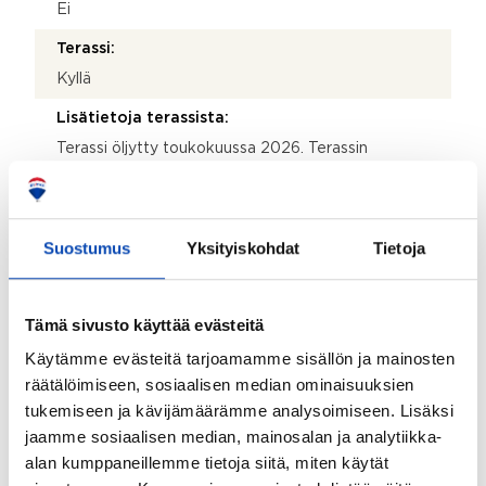
Ei
Terassi:
Kyllä
Lisätietoja terassista:
Terassi öljytty toukokuussa 2026. Terassin
yhteydessä pieni kylmä pulahdusallas.
Kohteen säilytystilat:
Pieni kellari autotallin alla ja vaatehuone
Suostumus
Yksityiskohdat
Tietoja
Lisätietoja säilytystiloista:
Kaksi vaatehuonetta. Suuri, lämmitetty autotalli toimii
Tämä sivusto käyttää evästeitä
tarvittaessa myös varastona. Lisäksi kylmä autotalli.
Käytämme evästeitä tarjoamamme sisällön ja mainosten
Kohteessa on satelliittiantenni:
räätälöimiseen, sosiaalisen median ominaisuuksien
Ei
tukemiseen ja kävijämäärämme analysoimiseen. Lisäksi
jaamme sosiaalisen median, mainosalan ja analytiikka-
Taloyhtiössä on antenni:
alan kumppaneillemme tietoja siitä, miten käytät
Ei