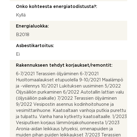
Onko kohteesta energiatodistusta?:
Kyllä
Energialuokka:
B2018
Asbestikartoitus:
Ei
Rakennukseen tehdyt korjaukset/remontit:
6-7/2021 Terassien öljyäminen 6-7/2021
Huoltomaalaukset etupuolella 9-10/2021 Maalämpö
ja -viilennys 10/2021 Lukituksen uusiminen 5/2022
Öljysäiliön purkaminen 6/2022 Autotallin lattian valu
(öljysäiliön paikalle) 7/2022 Terassien öljyäminen
9/2022 Vesipostin asennus kodinhoitohuone ja
vesimittarihuone. Kaatoaltaan vanhoja putkia purettu
ja tulpattu. Vanha hana kytketty kaatoaltaalle. 1/2023
Vesiputken korjaus lämmönjakohuoneesta 1/2023
Aronia-aidan leikkaus lyhyeksi, omenapuiden ja
muiden pihan puiden leikkaukset 7/2023 Terassien