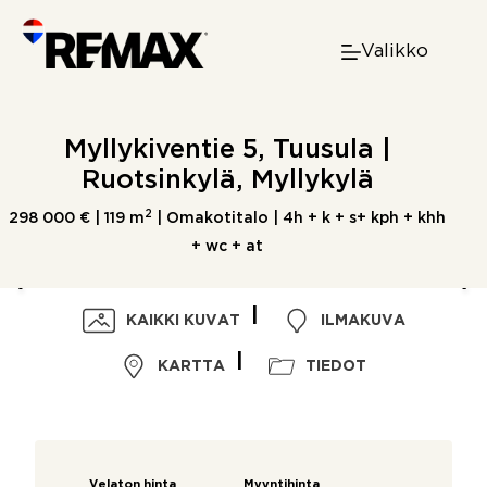
Skip
to
Valikko
content
Myllykiventie 5, Tuusula |
Ruotsinkylä, Myllykylä
2
298 000 € |
119 m
| Omakotitalo | 4h + k + s+ kph + khh
+ wc + at
KAIKKI KUVAT
ILMAKUVA
KARTTA
TIEDOT
Velaton hinta
Myyntihinta