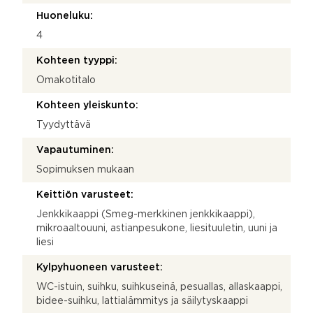
Huoneluku:
4
Kohteen tyyppi:
Omakotitalo
Kohteen yleiskunto:
Tyydyttävä
Vapautuminen:
Sopimuksen mukaan
Keittiön varusteet:
Jenkkikaappi (Smeg-merkkinen jenkkikaappi),
mikroaaltouuni, astianpesukone, liesituuletin, uuni ja
liesi
Kylpyhuoneen varusteet:
WC-istuin, suihku, suihkuseinä, pesuallas, allaskaappi,
bidee-suihku, lattialämmitys ja säilytyskaappi