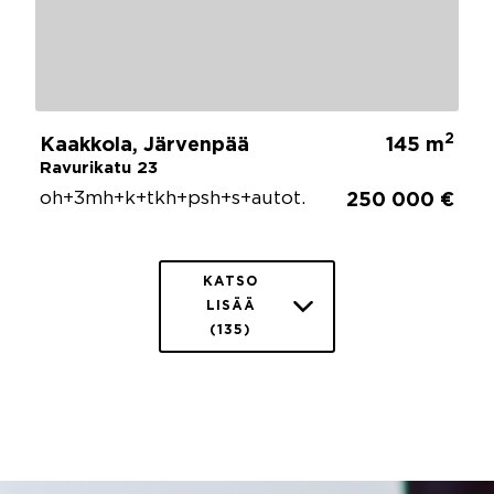
2
Kaakkola, Järvenpää
145 m
Ravurikatu 23
oh+3mh+k+tkh+psh+s+autot.
250 000 €
KATSO
LISÄÄ
(135)