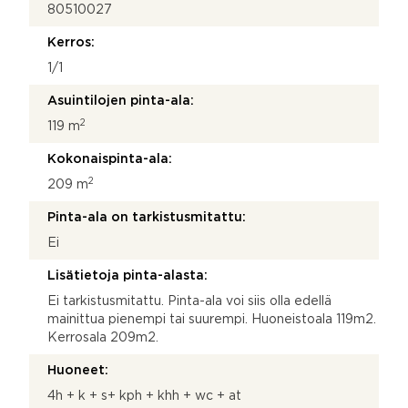
80510027
Kerros:
1/1
Asuintilojen pinta-ala:
2
119 m
Kokonaispinta-ala:
2
209 m
Pinta-ala on tarkistusmitattu:
Ei
Lisätietoja pinta-alasta:
Ei tarkistusmitattu. Pinta-ala voi siis olla edellä
mainittua pienempi tai suurempi. Huoneistoala 119m2.
Kerrosala 209m2.
Huoneet:
4h + k + s+ kph + khh + wc + at