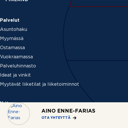
Palvelut
Asuntohaku
Myymässä
Ostamassa
Vuokraamassa
Palveluhinnasto
Ideat ja vinkit
Myytävät liiketilat ja liiketoiminnot
Yritys
AINO ENNE-FARIAS
Tietoa REMAXista
OTA YHTEYTTÄ
Medialle