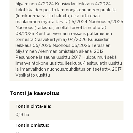
öljyäminen 4/2024 Kuusiaidan leikkaus 4/2024
Talotikkaiden poisto lämmönjakohuoneen puolelta
(lumikuorma rasitti tikkaita, eikä niitä enää
maalämmön myötä tarvita) 5/2024 Nuohous 5/2025
Nuohous (tarkistus, ei ollut tarvetta nuohota)
08/2025 Keittiön viemärin rassaus putkimiehen
toimesta (rasvakertymiä) 04/2026 Kuusiaidan
leikkaus 05/2026 Nuohous 05/2026 Terassien
öljyäminen Aiemman omistajan aikana: 2012
Pesuhuone ja sauna uusittu 2017 Huippuimuri sekä
ilmanvaihtokone uusittu, liesikupu/liesituuletin uusittu
ja ilmanvaihdon nuohous/puhdistus on teetetty. 2017
Vesikatto uusittu
Tontti ja kaavoitus
Tontin pinta-ala:
0,19 ha
Tontin omistus: