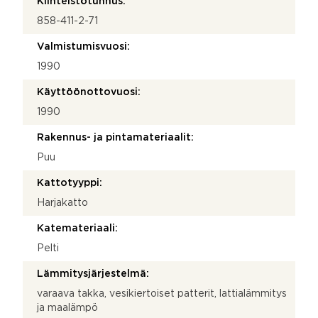
Kiinteistötunnus:
858-411-2-71
Valmistumisvuosi:
1990
Käyttöönottovuosi:
1990
Rakennus- ja pintamateriaalit:
Puu
Kattotyyppi:
Harjakatto
Katemateriaali:
Pelti
Lämmitysjärjestelmä:
varaava takka, vesikiertoiset patterit, lattialämmitys
ja maalämpö