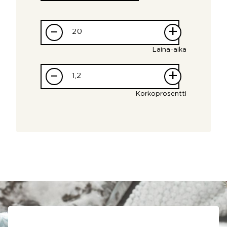
–
+
Laina-aika
–
+
Korkoprosentti