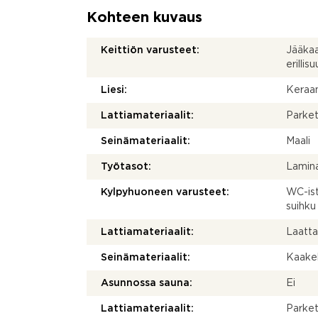
Kohteen kuvaus
Keittiön varusteet:
Jääkaa
erillisu
Liesi:
Keraam
Lattiamateriaalit:
Parket
Seinämateriaalit:
Maali
Työtasot:
Lamina
Kylpyhuoneen varusteet:
WC-ist
suihku 
Lattiamateriaalit:
Laatt
Seinämateriaalit:
Kaakel
Asunnossa sauna:
Ei
Lattiamateriaalit:
Parket