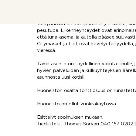
on lattialämmitys, ja sieltä löytyy myös lii
arkeen luksusta.
Taloyhtiössä on monipuoliset yhteistilat, ku
pesutupa. Liikenneyhteydet ovat erinomaiset
että juna-asema, ja autolla pääsee sujuvasti
Citymarket ja Lidl, ovat kävelyetäisyydellä, j
vieressä.
Tämä asunto on täydellinen valinta sinulle,
hyvien palveluiden ja kulkuyhteyksien äärellä
asunnosta uusi kotisi!
Huoneiston osalta tonttiosuus on lunastett
Huoneisto on ollut vuokrakäytössä.
Esittelyt sopimuksen mukaan.
Tiedustelut Thomas Sorvari 040 157 0202 t