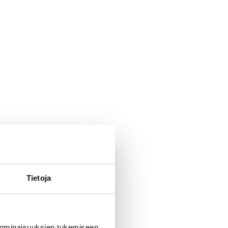
Tietoja
 ominaisuuksien tukemiseen