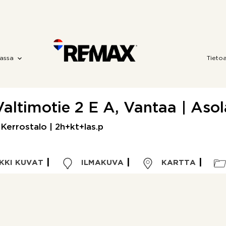
assa
Tieto
Valtimotie 2 E A, Vantaa | Asol
 Kerrostalo | 2h+kt+las.p
KKI KUVAT
ILMAKUVA
KARTTA
Kohdetyyppi