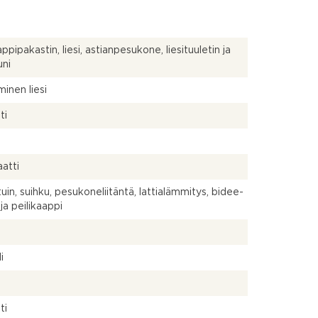
ppipakastin, liesi, astianpesukone, liesituuletin ja
uni
inen liesi
ti
atti
uin, suihku, pesukoneliitäntä, lattialämmitys, bidee-
ja peilikaappi
a
i
ti