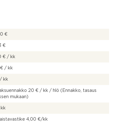
00 €
3 €
 € / kk
 € / kk
/ kk
ksuennakko 20 € / kk / hlö (Ennakko, tasaus
uksen mukaan)
 kk
aistavastike 4,00 €/kk