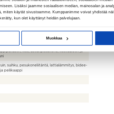
iseen. Lisäksi jaamme sosiaalisen median, mainosalan ja analy
las.p
, miten käytät sivustoamme. Kumppanimme voivat yhdistää näitä t
n kerätty, kun olet käyttänyt heidän palvelujaan.
talo
Muokkaa
hto
ppipakastin, liesi, astianpesukone, liesituuletin ja
uni
uin, suihku, pesukoneliitäntä, lattialämmitys, bidee-
ja peilikaappi