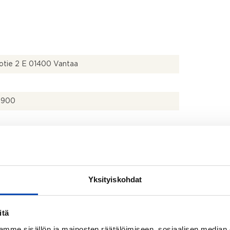
otie 2 E 01400 Vantaa
6900
ärjestyksen mukainen
Yksityiskohdat
itä
istusmitattu. Pinta-ala voi siis olla edellä mainittua
pi tai suurempi.
mme sisällön ja mainosten räätälöimiseen, sosiaalisen median