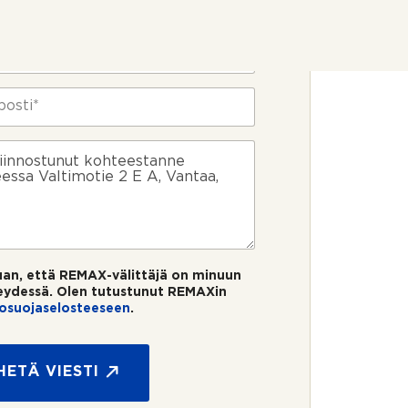
uan, että REMAX-välittäjä on minuun
eydessä. Olen tutustunut REMAXin
tosuojaselosteeseen
.
HETÄ VIESTI