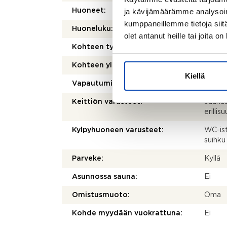
ja kävijämäärämme analysoim
Huoneet:
2h+kt+
kumppaneillemme tietoja siitä
Huoneluku:
2
olet antanut heille tai joita o
Kohteen tyyppi:
Kerros
Kohteen yleiskunto:
Hyvä
Kiellä
Vapautuminen:
Muu e
Keittiön varusteet:
Jääkaa
erillisu
Kylpyhuoneen varusteet:
WC-ist
suihku 
Parveke:
Kyllä
Asunnossa sauna:
Ei
Omistusmuoto:
Oma
Kohde myydään vuokrattuna:
Ei