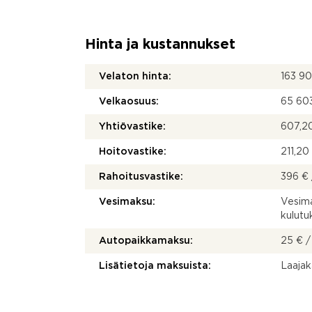
Hinta ja kustannukset
Velaton hinta:
163 9
Velkaosuus:
65 60
Yhtiövastike:
607,20
Hoitovastike:
211,20
Rahoitusvastike:
396 € 
Vesimaksu:
Vesima
kulut
Autopaikkamaksu:
25 € /
Lisätietoja maksuista:
Laajak