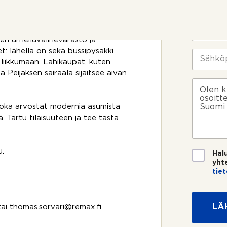
o
i
täntä pesukoneelle. Oma sauna tuo
t
m
t
i
P
o
*
u
ten urheiluvälinevarasto ja
s
h
i
: lähellä on sekä bussipysäkki
e
S
k
l
ä
 liikkumaan. Lähikaupat, kuten
o
i
h
a Peijaksen sairaala sijaitsee aivan
s
n
k
V
k
n
ö
i
e
u
p
e
 joka arvostat modernia asumista
e
m
o
s
?
. Tartu tilaisuuteen ja tee tästä
e
s
t
r
t
i
o
i
*
*
T
u.
Hal
i
yht
e
tie
t
o
s
LÄ
ai thomas.sorvari@remax.fi
u
o