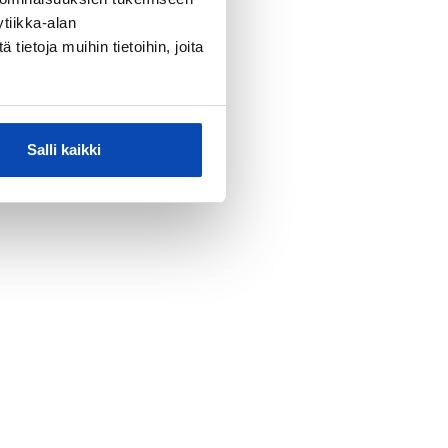
tiikka-alan
ietoja muihin tietoihin, joita
Salli kaikki