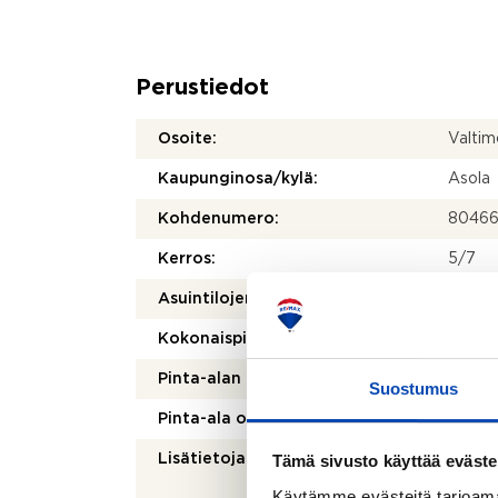
Perustiedot
Osoite:
Valtim
Kaupunginosa/kylä:
Asola
Kohdenumero:
8046
Kerros:
5/7
2
Asuintilojen pinta-ala:
44 m
2
Kokonaispinta-ala:
44 m
Pinta-alan peruste:
Yhtiöj
Suostumus
Pinta-ala on tarkistusmitattu:
Ei
Tämä sivusto käyttää eväste
Lisätietoja pinta-alasta:
Ei tark
pienem
Käytämme evästeitä tarjoama