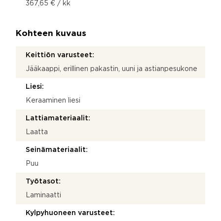
367,65 € / kk
Kohteen kuvaus
Keittiön varusteet:
Jääkaappi, erillinen pakastin, uuni ja astianpesukone
Liesi:
Keraaminen liesi
Lattiamateriaalit:
Laatta
Seinämateriaalit:
Puu
Työtasot:
Laminaatti
Kylpyhuoneen varusteet: