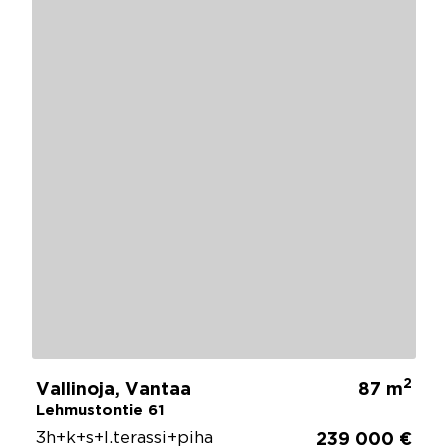
2
Vallinoja, Vantaa
87 m
Lehmustontie 61
3h+k+s+l.terassi+piha
239 000 €