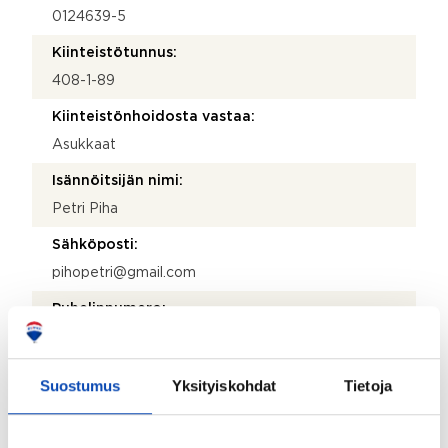
0124639-5
Kiinteistötunnus:
408-1-89
Kiinteistönhoidosta vastaa:
Asukkaat
Isännöitsijän nimi:
Petri Piha
Sähköposti:
pihopetri@gmail.com
Puhelinnumero:
505 940 177
Katuosoite:
Suostumus
Yksityiskohdat
Tietoja
Annankalliontie 12
Postinumero: