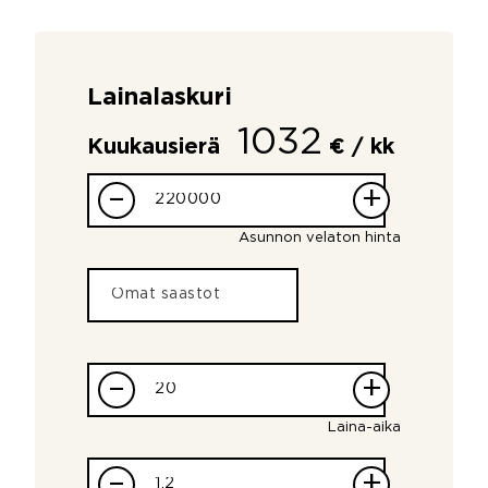
Lainalaskuri
1032
Kuukausierä
€ / kk
–
+
Asunnon velaton hinta
–
+
Laina-aika
–
+