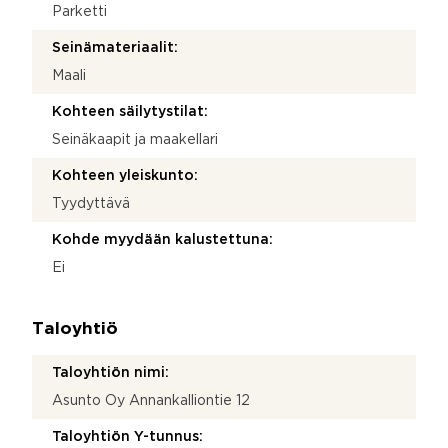
Parketti
Seinämateriaalit:
Maali
Kohteen säilytystilat:
Seinäkaapit ja maakellari
Kohteen yleiskunto:
Tyydyttävä
Kohde myydään kalustettuna:
Ei
Taloyhtiö
Taloyhtiön nimi:
Asunto Oy Annankalliontie 12
Taloyhtiön Y-tunnus: