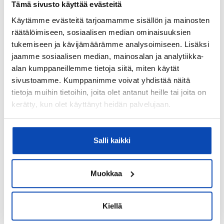
Tämä sivusto käyttää evästeitä
01380
Käytämme evästeitä tarjoamamme sisällön ja mainosten
Postitoimipaikka:
räätälöimiseen, sosiaalisen median ominaisuuksien
Vantaa
tukemiseen ja kävijämäärämme analysoimiseen. Lisäksi
jaamme sosiaalisen median, mainosalan ja analytiikka-
Isännöitsijäntodistuksen päivämäärä:
alan kumppaneillemme tietoja siitä, miten käytät
13.05.2026
sivustoamme. Kumppanimme voivat yhdistää näitä
Valmistumisvuosi:
tietoja muihin tietoihin, joita olet antanut heille tai joita on
kerätty, kun olet käyttänyt heidän palvelujaan.
1969
Käyttöönottovuosi:
1969
Salli kaikki
Rakennus- ja pintamateriaalit:
Tiiliverhoilu
Muokkaa
Kattotyyppi:
Harjakatto
Kiellä
Katemateriaali: