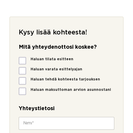
Kysy lisää kohteesta!
Mitä yhteydenottosi koskee?
M
Haluan tilata esitteen
i
t
Haluan varata esittelyajan
ä
Haluan tehdä kohteesta tarjouksen
y
h
Haluan maksuttoman arvion asunnostani
t
e
y
Yhteystietosi
d
e
N
n
i
o
m
t