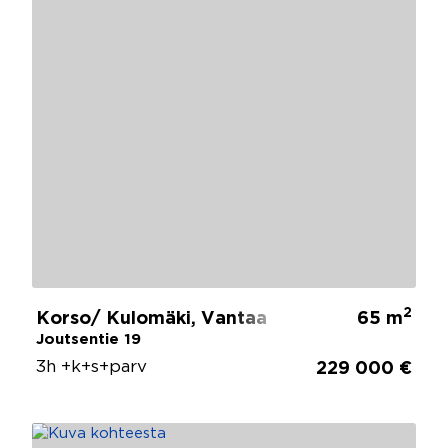
2
Korso/ Kulomäki, Vantaa
65 m
Joutsentie 19
3h +k+s+parv
229 000 €