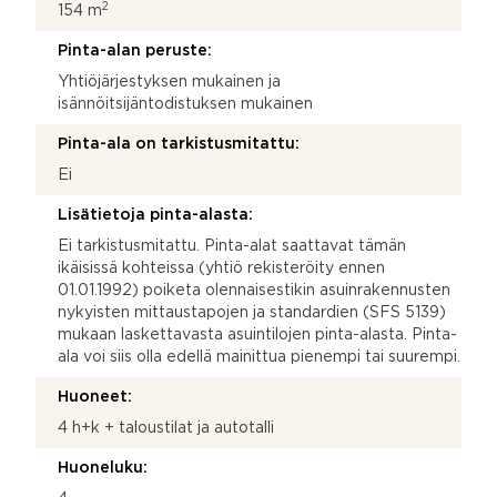
2
154 m
Pinta-alan peruste:
Yhtiöjärjestyksen mukainen ja
isännöitsijäntodistuksen mukainen
Pinta-ala on tarkistusmitattu:
Ei
Lisätietoja pinta-alasta:
Ei tarkistusmitattu. Pinta-alat saattavat tämän
ikäisissä kohteissa (yhtiö rekisteröity ennen
01.01.1992) poiketa olennaisestikin asuinrakennusten
nykyisten mittaustapojen ja standardien (SFS 5139)
mukaan laskettavasta asuintilojen pinta-alasta. Pinta-
ala voi siis olla edellä mainittua pienempi tai suurempi.
Huoneet:
4 h+k + taloustilat ja autotalli
Huoneluku: