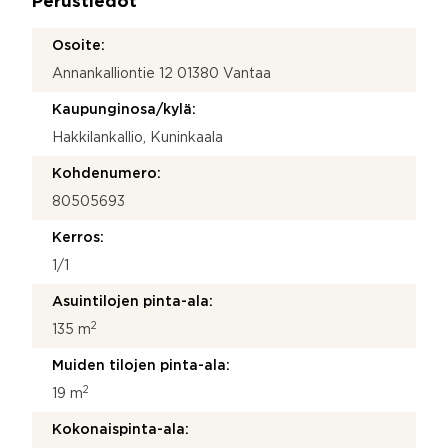
Perustiedot
*
c
e
Osoite:
u
Annankalliontie 12 01380 Vantaa
t
m
Kaupunginosa/kylä:
_
s
Hakkilankallio, Kuninkaala
o
u
Kohdenumero:
r
80505693
c
e
Kerros:
1/1
Asuintilojen pinta-ala:
2
135 m
Muiden tilojen pinta-ala:
2
19 m
Kokonaispinta-ala: