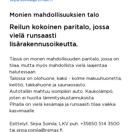
sirpa.soinila@remax.fi
Monien mahdollisuuksien talo
Reilun kokoinen paritalo, jossa
vielä runsaasti
lisärakennusoikeutta.
Tässä on monen mahdollisuuden paritalo, jossa on
tilaa, mutta myös mahdollista vielä laajentaa
halutessaan.
Talossa on olohuone, kaksi - kolme makuuhuonetta,
keittiö, takkahuone ja saunaosasto.
Autotalliin mahtuu isompikin auto. Kaukolämpö,
joten ei huolta lämmityskustannuksista.
Pihalla on vielä kesämaja ja runsaasti tilaa vaikka
kasvimaalle.
Esittelyt: Sirpa Soinila, LKV puh. +35850 514 3500
tai sirpa.soinila@remax.fi