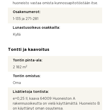
huoneisto vastaa omista kunnossapitotöistään itse.
Osakenumerot:
1-135 ja 271-281
Lunastusoikeus osakkailla:
Kyllä
Tontti ja kaavoitus
Tontin pinta-ala:
2
2 182 m
Tontin omistus:
Oma
Lisätietoja tontista:
e=0,25 II, kaava 64009 Huoneiston A
rakennusoikeutta on vielä käyttämättä. Huoneisto B
on käyttänyt oman osuutensa.