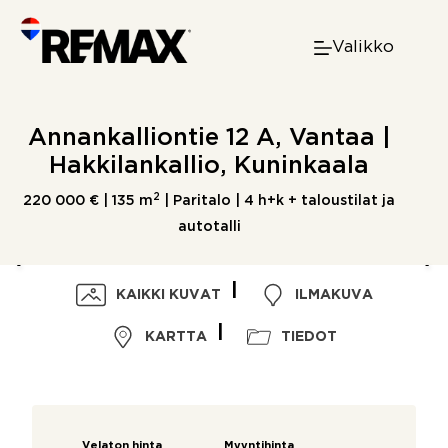
Skip
to
Valikko
content
Annankalliontie 12 A, Vantaa |
Hakkilankallio, Kuninkaala
2
220 000 € |
135 m
| Paritalo | 4 h+k + taloustilat ja
autotalli
KAIKKI KUVAT
ILMAKUVA
KARTTA
TIEDOT
Velaton hinta
Myyntihinta