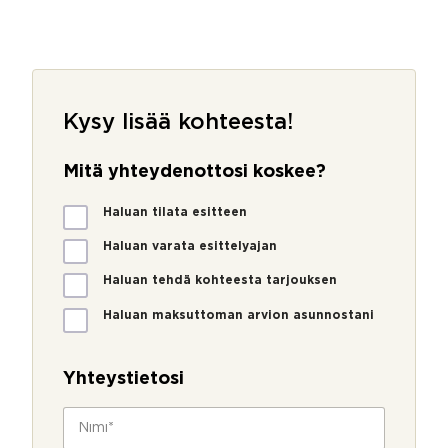
Kysy lisää kohteesta!
Mitä yhteydenottosi koskee?
M
Haluan tilata esitteen
i
t
Haluan varata esittelyajan
ä
Haluan tehdä kohteesta tarjouksen
y
h
Haluan maksuttoman arvion asunnostani
t
e
y
Yhteystietosi
d
e
N
n
i
o