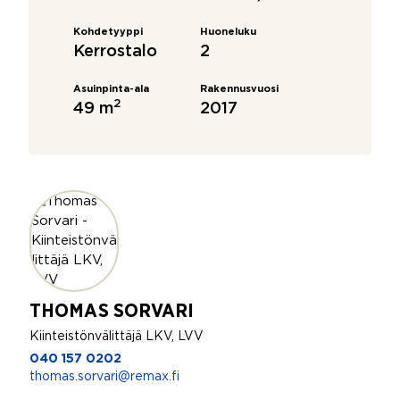
Kohdetyyppi
Huoneluku
Kerrostalo
2
Asuinpinta-ala
Rakennusvuosi
2
49 m
2017
THOMAS SORVARI
Kiinteistönvälittäjä LKV, LVV
040 157 0202
thomas.sorvari@remax.fi