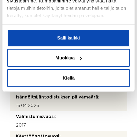
sivustoamme. Kumppanimme voivat yhdistää näitä
tietoja muihin tietoihin, joita olet antanut heille tai joita on
Markku Laine
kerätty, kun olet käyttänyt heidän palvelujaan.
Puhelinnumero:
010 755 6040
Salli kaikki
Katuosoite:
Peltolantie 1
Muokkaa
Postinumero:
01300
Kiellä
Postitoimipaikka:
Vantaa
Isännöitsijäntodistuksen päivämäärä:
16.04.2026
Valmistumisvuosi:
2017
Käyttöönottovuosi: