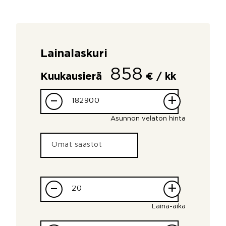
Lainalaskuri
858
Kuukausierä
€ / kk
–
+
Asunnon velaton hinta
–
+
Laina-aika