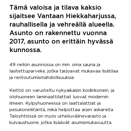
Tämä valoisa ja tilava kaksio
sijaitsee Vantaan Hiekkaharjussa,
rauhallisella ja vehreällä alueella.
Asunto on rakennettu vuonna
2017, asunto on erittäin hyvässä
kunnossa.
49 neliön asunnossa on mm. oma sauna ja
lasitettuparveke, jotka tarjoavat mukavaa lisätilaa
ja rentoutumismahdollisuuksia.
Keittiö on varusteltu nykyaikaisin kodinkonein, ja
olohuoneen laminaattilattiat luovat modernin
ilmeen. Kylpyhuoneessa on laattalattiat ja
pesukoneliitäntä, mikä helpottaa arjen askareita.
Taloyhtiössä on myös urheiluvälinevarasto ja
kuivaushuone, jotka lisäävät asumismukavuutta.