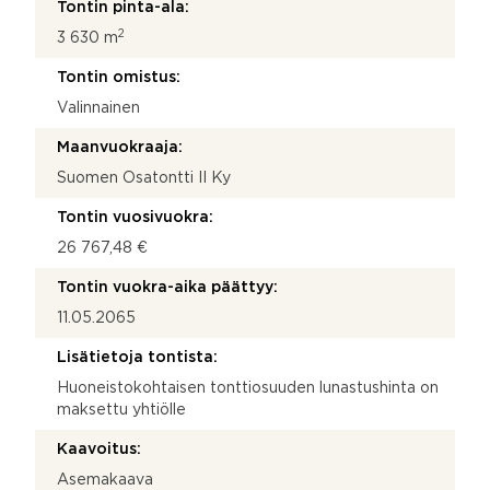
Tontin pinta-ala:
2
3 630 m
Tontin omistus:
Valinnainen
Maanvuokraaja:
Suomen Osatontti II Ky
Tontin vuosivuokra:
26 767,48 €
Tontin vuokra-aika päättyy:
11.05.2065
Lisätietoja tontista:
Huoneistokohtaisen tonttiosuuden lunastushinta on
maksettu yhtiölle
Kaavoitus:
Asemakaava