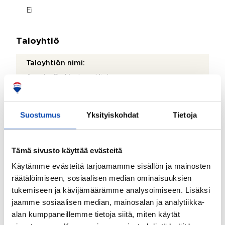
Ei
Taloyhtiö
Taloyhtiön nimi:
Asunto Oy Vantaan Hieta
Taloyhtiön Y-tunnus:
2699560-8
Suostumus
Yksityiskohdat
Tietoja
Kiinteistönhoidosta vastaa:
Huoltoyhtiö
Tämä sivusto käyttää evästeitä
Lisätietoja kiinteistönhoidosta:
Käytämme evästeitä tarjoamamme sisällön ja mainosten
Kiinteistönhoito Olander Oy
räätälöimiseen, sosiaalisen median ominaisuuksien
tukemiseen ja kävijämäärämme analysoimiseen. Lisäksi
Isännöitsijätoimisto:
jaamme sosiaalisen median, mainosalan ja analytiikka-
Oiva Isännöinti Oy / Vantaa
alan kumppaneillemme tietoja siitä, miten käytät
Isännöitsijän nimi: