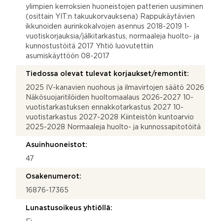
ylimpien kerroksien huoneistojen patterien uusiminen
(osittain YIT:n takuukorvauksena) Rappukäytävien
ikkunoiden aurinkokalvojen asennus 2018-2019 1-
vuotiskorjauksia/jälkitarkastus, normaaleja huolto- ja
kunnostustöitä 2017 Yhtiö luovutettiin
asumiskäyttöön 08-2017
Tiedossa olevat tulevat korjaukset/remontit:
2025 IV-kanavien nuohous ja ilmavirtojen säätö 2026
Näkösuojaritilöiden huoltomaalaus 2026-2027 10-
vuotistarkastuksen ennakkotarkastus 2027 10-
vuotistarkastus 2027-2028 Kiinteistön kuntoarvio
2025-2028 Normaaleja huolto- ja kunnossapitotöitä
Asuinhuoneistot:
47
Osakenumerot:
16876-17365
Lunastusoikeus yhtiöllä: