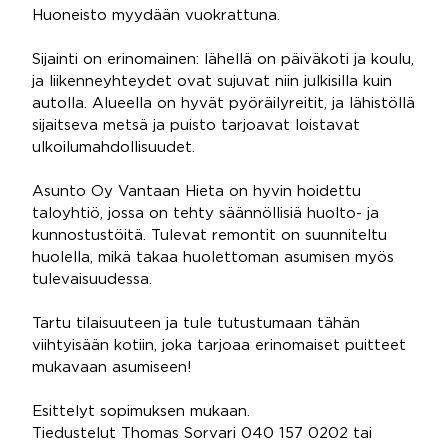
Huoneisto myydään vuokrattuna.
Sijainti on erinomainen: lähellä on päiväkoti ja koulu,
ja liikenneyhteydet ovat sujuvat niin julkisilla kuin
autolla. Alueella on hyvät pyöräilyreitit, ja lähistöllä
sijaitseva metsä ja puisto tarjoavat loistavat
ulkoilumahdollisuudet.
Asunto Oy Vantaan Hieta on hyvin hoidettu
taloyhtiö, jossa on tehty säännöllisiä huolto- ja
kunnostustöitä. Tulevat remontit on suunniteltu
huolella, mikä takaa huolettoman asumisen myös
tulevaisuudessa.
Tartu tilaisuuteen ja tule tutustumaan tähän
viihtyisään kotiin, joka tarjoaa erinomaiset puitteet
mukavaan asumiseen!
Esittelyt sopimuksen mukaan.
Tiedustelut Thomas Sorvari 040 157 0202 tai