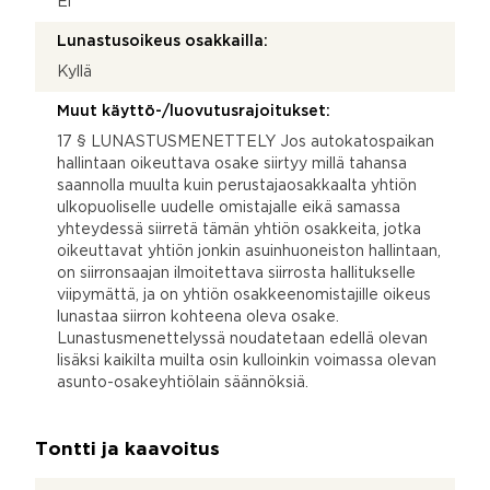
Ei
Lunastusoikeus osakkailla:
Kyllä
Muut käyttö-/luovutusrajoitukset:
17 § LUNASTUSMENETTELY Jos autokatospaikan
hallintaan oikeuttava osake siirtyy millä tahansa
saannolla muulta kuin perustajaosakkaalta yhtiön
ulkopuoliselle uudelle omistajalle eikä samassa
yhteydessä siirretä tämän yhtiön osakkeita, jotka
oikeuttavat yhtiön jonkin asuinhuoneiston hallintaan,
on siirronsaajan ilmoitettava siirrosta hallitukselle
viipymättä, ja on yhtiön osakkeenomistajille oikeus
lunastaa siirron kohteena oleva osake.
Lunastusmenettelyssä noudatetaan edellä olevan
lisäksi kaikilta muilta osin kulloinkin voimassa olevan
asunto-osakeyhtiölain säännöksiä.
Tontti ja kaavoitus