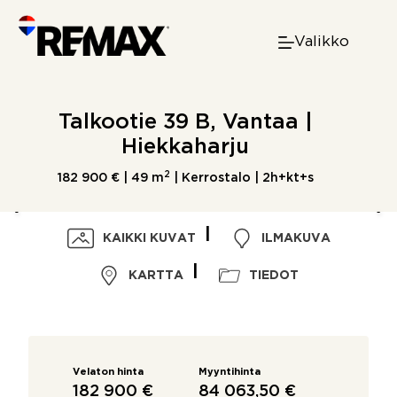
Skip
to
Valikko
content
Talkootie 39 B, Vantaa |
Hiekkaharju
2
182 900 € |
49 m
| Kerrostalo | 2h+kt+s
KAIKKI KUVAT
ILMAKUVA
KARTTA
TIEDOT
Velaton hinta
Myyntihinta
182 900 €
84 063,50 €