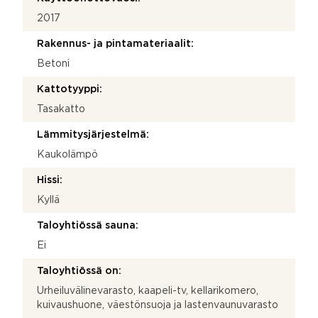
2017
Rakennus- ja pintamateriaalit:
Betoni
Kattotyyppi:
Tasakatto
Lämmitysjärjestelmä:
Kaukolämpö
Hissi:
Kyllä
Taloyhtiössä sauna:
Ei
Taloyhtiössä on:
Urheiluvälinevarasto, kaapeli-tv, kellarikomero,
kuivaushuone, väestönsuoja ja lastenvaunuvarasto