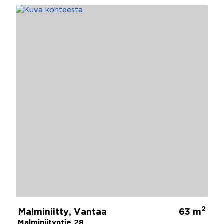
2
Malminiitty, Vantaa
63 m
Malminiityntie 28