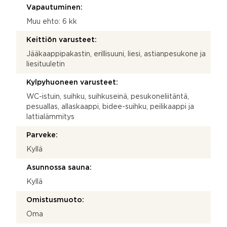
Vapautuminen:
Muu ehto: 6 kk
Keittiön varusteet:
Jääkaappipakastin, erillisuuni, liesi, astianpesukone ja
liesituuletin
Kylpyhuoneen varusteet:
WC-istuin, suihku, suihkuseinä, pesukoneliitäntä,
pesuallas, allaskaappi, bidee-suihku, peilikaappi ja
lattialämmitys
Parveke:
Kyllä
Asunnossa sauna:
Kyllä
Omistusmuoto:
Oma