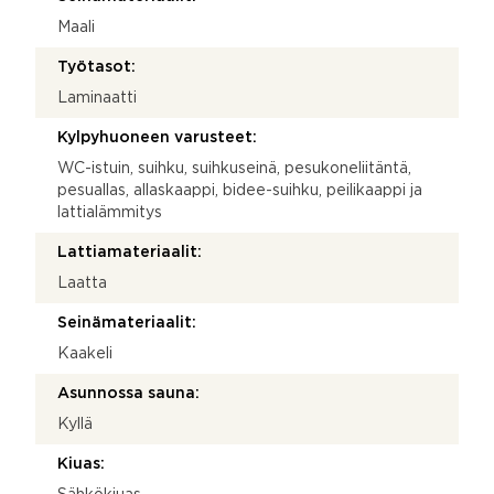
Maali
Työtasot:
Laminaatti
Kylpyhuoneen varusteet:
WC-istuin, suihku, suihkuseinä, pesukoneliitäntä,
pesuallas, allaskaappi, bidee-suihku, peilikaappi ja
lattialämmitys
Lattiamateriaalit:
Laatta
Seinämateriaalit:
Kaakeli
Asunnossa sauna:
Kyllä
Kiuas: