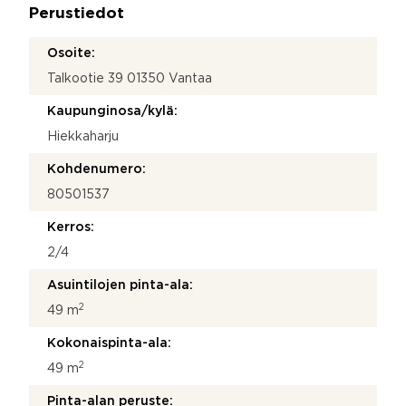
Perustiedot
*
Osoite:
Talkootie 39 01350 Vantaa
Kaupunginosa/kylä:
Hiekkaharju
Kohdenumero:
80501537
Kerros:
2/4
Asuintilojen pinta-ala:
2
49 m
Kokonaispinta-ala:
2
49 m
Pinta-alan peruste: