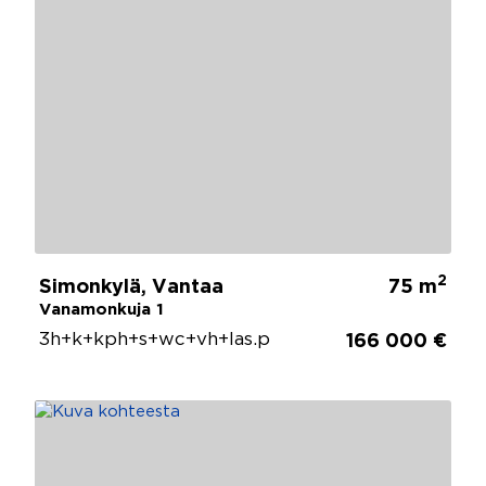
2
Simonkylä, Vantaa
75 m
Vanamonkuja 1
3h+k+kph+s+wc+vh+las.p
166 000 €