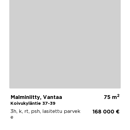
2
Malminiitty, Vantaa
75 m
Koivukyläntie 37-39
3h, k, rt, psh, lasitettu parvek
168 000 €
e