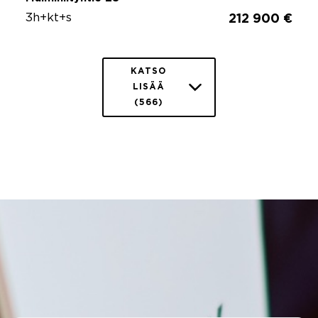
3h+kt+s
212 900 €
KATSO
LISÄÄ
(566)