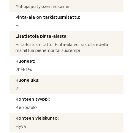
Yhtiöjärjestyksen mukainen
Pinta-ala on tarkistusmitattu:
Ei
Lisätietoja pinta-alasta:
Ei tarkistusmitattu. Pinta-ala voi siis olla edellä
mainittua pienempi tai suurempi.
Huoneet:
2h+kt+s
Huoneluku:
2
Kohteen tyyppi:
Kerrostalo
Kohteen yleiskunto:
Hyvä