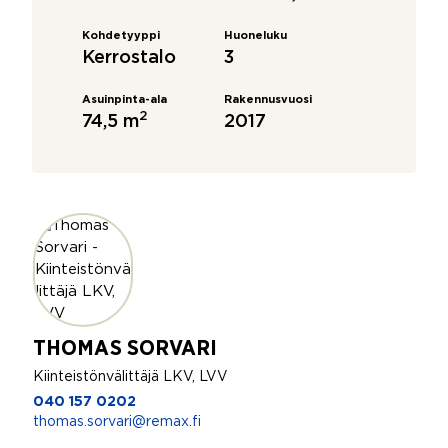
Kohdetyyppi
Huoneluku
Kerrostalo
3
Asuinpinta-ala
Rakennusvuosi
2
74,5 m
2017
THOMAS SORVARI
Kiinteistönvälittäjä LKV, LVV
040 157 0202
thomas.sorvari@remax.fi