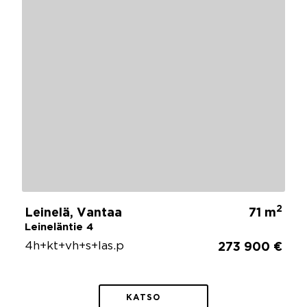
2
Leinelä, Vantaa
71 m
Leineläntie 4
4h+kt+vh+s+las.p
273 900 €
KATSO