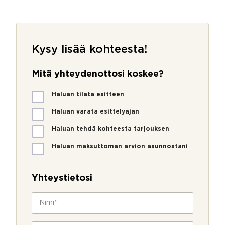
Kysy lisää kohteesta!
Mitä yhteydenottosi koskee?
M
Haluan tilata esitteen
i
t
Haluan varata esittelyajan
ä
Haluan tehdä kohteesta tarjouksen
y
h
Haluan maksuttoman arvion asunnostani
t
e
y
Yhteystietosi
d
e
N
n
i
o
m
t
N