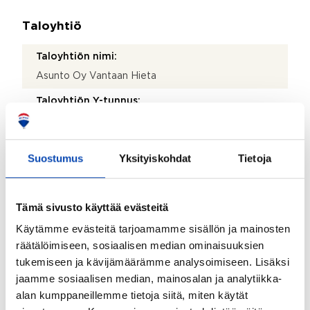
Taloyhtiö
Taloyhtiön nimi:
Asunto Oy Vantaan Hieta
Taloyhtiön Y-tunnus:
2699560-8
Kiinteistönhoidosta vastaa:
Suostumus
Yksityiskohdat
Tietoja
Huoltoyhtiö
Lisätietoja kiinteistönhoidosta:
Tämä sivusto käyttää evästeitä
Kiinteistönhoito Olander Oy
Käytämme evästeitä tarjoamamme sisällön ja mainosten
Isännöitsijätoimisto:
räätälöimiseen, sosiaalisen median ominaisuuksien
Oiva Isännöinti Oy / Vantaa
tukemiseen ja kävijämäärämme analysoimiseen. Lisäksi
jaamme sosiaalisen median, mainosalan ja analytiikka-
Isännöitsijän nimi:
alan kumppaneillemme tietoja siitä, miten käytät
Markku Laine