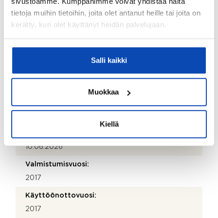
sivustoamme. Kumppanimme voivat yhdistää näitä
Puhelinnumero:
tietoja muihin tietoihin, joita olet antanut heille tai joita on
010 755 6040
kerätty, kun olet käyttänyt heidän palvelujaan.
Katuosoite:
Peltolantie 1
Salli kaikki
Postinumero:
01300
Muokkaa
Postitoimipaikka:
Vantaa
Kiellä
Isännöitsijäntodistuksen päivämäärä:
10.06.2026
Valmistumisvuosi:
2017
Käyttöönottovuosi:
2017