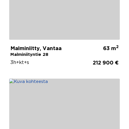
2
Malminiitty, Vantaa
63 m
Malminiityntie 28
3h+kt+s
212 900 €