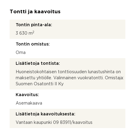
Tontti ja kaavoitus
Tontin pinta-ala:
2
3 630 m
Tontin omistus:
Oma
Lisätietoja tontista:
Huoneistokohtaisen tonttiosuuden lunastushinta on
maksettu yhtiölle. Valinnainen vuokratontti. Omistaja:
Suomen Osatontti II Ky
Kaavoitus:
Asemakaava
Lisätietoja kaavoituksesta:
Vantaan kaupunki 09 83911/kaavoitus