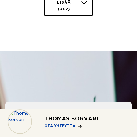
LISÄÄ
(362)
THOMAS SORVARI
OSTOTOIMEKSIANTO
OTA YHTEYTTÄ
Apua asunnon ostoon