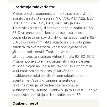
Lisätietoja taloyhtiöstä:
Yhteisjärjestelysopimuksen mukaisesti osa yhtiön
asuntovarastoista (asuinh. A10, A16, A17, A22, B27,
B28, B33, B34, B35, B40, B41, B42 ja B47
irtaimistovarastot) sijaitsevat naapuritontin 92-60-
63-3 rakennuksen 1. kerroksessa. Lisäksi em.
sopimuksessa on sovittu yhtiön ja naapuritontin 92-
60-63-3 välillä mm. yhteiskäytössä olevista piha-
alueista, talovarastosta, väestönsuojasta sekä
jätehuoltopisteestä. Tonttien yhteinen
jätehuoltopiste sijaitsee yhtiön tontilla 92-60-63-2.
Yhtiön huoneistojen ja osakashallinnassa olevien
muiden tilojen alkuperäisiin rakennussuunnitelmiin
kuulumattomien muutos-/lisätyönä tai
osakkeenomistajien jälkikäteen rakentamien tai
asentamien/asennuttamien rakenteiden,
rakennelmien ja laitteiden osalta korjaus-,
kunnossapito-, huolto-, vahinko- ja muu vastuu on ko.
huoneiston omistajalla. Ks. lisätietoa YJ 5§.
Osakenumerot: