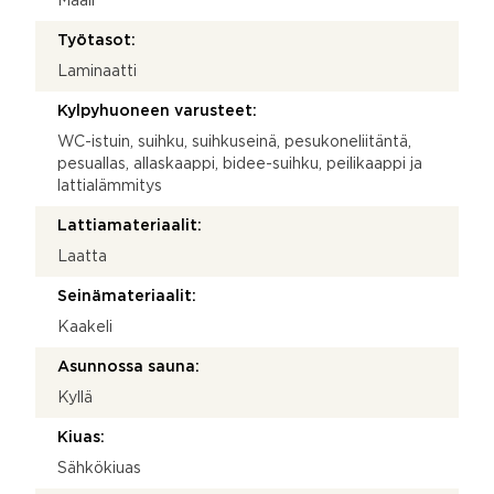
Maali
Työtasot:
Laminaatti
Kylpyhuoneen varusteet:
WC-istuin, suihku, suihkuseinä, pesukoneliitäntä,
pesuallas, allaskaappi, bidee-suihku, peilikaappi ja
lattialämmitys
Lattiamateriaalit:
Laatta
Seinämateriaalit:
Kaakeli
Asunnossa sauna:
Kyllä
Kiuas:
Sähkökiuas