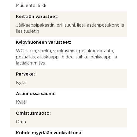
Muu ehto: 6 kk
Keittiön varusteet:
Jääkaappipakastin, erillisuuni, liesi, astianpesukone ja
liesituuletin
Kylpyhuoneen varusteet:
WC-istuin, suihku, suihkuseinä, pesukoneliitäntä,
pesuallas, allaskaappi, bidee-suihku, peilikaappi ja
lattialämmitys
Parveke:
Kyllä
Asunnossa sauna:
Kyllä
Omistusmuoto:
Oma
Kohde myydään vuokrattuna: