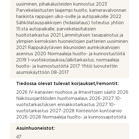
uusiminen, pihakalusteiden kunnostus 2023
Parvekelasitusten laajempi huolto, kameravalvonnan
hankinta rappujen ulko-oville ja autopaikoille 2022
Sähkölatauspaikkojen (hidaslataus) toteutus yhtiön
15:sta autopaikalle, parvekelasituksien
huoltotarkastus 2021 Lämmityksen tasapainotus ja
ylimpien kerroksien huoneistojen patterien uusiminen
2021 Rappukäytävien ikkunoiden aurinkokalvojen
asennus 2020 Normaaleja huolto- ja kunnostustöitä
2019 1-vuotiskorjauksia/jälkitarkastus, normaaleja
huolto- ja kunnostustöitä 2017 Yhtiö luovutettiin
asumiskäyttöön 08-2017
Tiedossa olevat tulevat korjaukset/remontit:
2026 IV-kanavien nuohous ja ilmavirtojen säätö 2026
Näkösuojaritilöiden huoltomaalaus 2026-2027 10-
vuotistarkastuksen ennakkotarkastus 2027 10-
vuotistarkastus 2027-2028 Kiinteistön kuntoarvio
2026-2028 Normaaleja huolto- ja kunnossapitotöitä
Asuinhuoneistot:
47