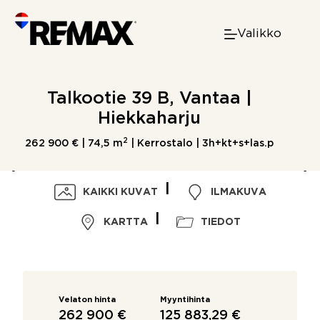
Skip
to
Valikko
content
Talkootie 39 B, Vantaa |
Hiekkaharju
2
262 900 € |
74,5 m
| Kerrostalo | 3h+kt+s+las.p
KAIKKI KUVAT
ILMAKUVA
KARTTA
TIEDOT
Velaton hinta
Myyntihinta
262 900 €
125 883,29 €