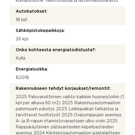
kuivaushuone, väestönsuoja ja lastenvaunuvarasto
Autokatokset:
18 kpl
Sähköpistokepaikkoja:
26 kpl
Onko kohteesta energiatodistusta?:
Kyllä
Energialuokka:
B2018
Rakennukseen tehdyt korjaukset/remontit:
2025 Palovaroittimien vaihto kaikkiin huoneistoihin (1
kpl per alkava 60 m2) 2025 Rakennusautomaation
palomuurin päivitys 2025 Leikkipaikan tarkastus ja
tarvittavat huoltotyöt 2025 Ovipumppujen asennus
A- ja B-rapun irtaimistovarastojen ulko-oviin 2025
Rappukäytävien ylätasanteiden kiipeilyesteiden
asennus 2024 Kiinteistöautomaation päätelaitteen