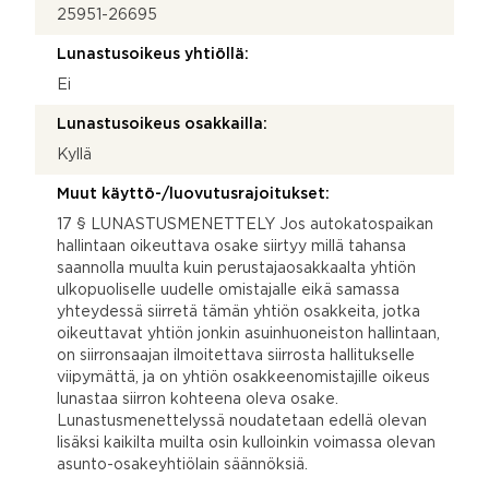
25951-26695
Lunastusoikeus yhtiöllä:
Ei
Lunastusoikeus osakkailla:
Kyllä
Muut käyttö-/luovutusrajoitukset:
17 § LUNASTUSMENETTELY Jos autokatospaikan
hallintaan oikeuttava osake siirtyy millä tahansa
saannolla muulta kuin perustajaosakkaalta yhtiön
ulkopuoliselle uudelle omistajalle eikä samassa
yhteydessä siirretä tämän yhtiön osakkeita, jotka
oikeuttavat yhtiön jonkin asuinhuoneiston hallintaan,
on siirronsaajan ilmoitettava siirrosta hallitukselle
viipymättä, ja on yhtiön osakkeenomistajille oikeus
lunastaa siirron kohteena oleva osake.
Lunastusmenettelyssä noudatetaan edellä olevan
lisäksi kaikilta muilta osin kulloinkin voimassa olevan
asunto-osakeyhtiölain säännöksiä.