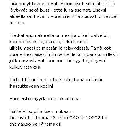
Liikenneyhteydet ovat erinomaiset, sillä lähistöltä
löytyvät sekä bussi- että juna-asemat. Lisäksi
alueella on hyvät pyöräilyreitit ja sujuvat yhteydet
autolla.
Hiekkaharjun alueella on monipuoliset palvelut,
kuten päiväkoti ja koulu, sekä kauniit
ulkoilumaastot metsän läheisyydessä. Tämä koti
sopii erinomaisesti niin perheille kuin pariskunnillekin,
jotka arvostavat luonnonläheisyyttä ja hyviä
kulkuyhteyksiä.
Tartu tilaisuuteen ja tule tutustumaan tähän
ihastuttavaan kotiin!
Huoneisto myydään vuokrattuna.
Esittelyt sopimuksen mukaan.
Tiedustelut Thomas Sorvari 040 157 0202 tai
thomas.sorvari@remax.fi