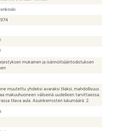
nonkoski
2974
2
2
ärjestyksen mukainen ja isännöitsijäntodistuksen
nen
ne muutettu yhdeksi avaraksi tilaksi, mahdollisuus
aa makuuhuoneen väliseinä uudelleen tarvittaessa.
rassa tilava aula. Asuinkerrosten lukumäärä: 2.
s