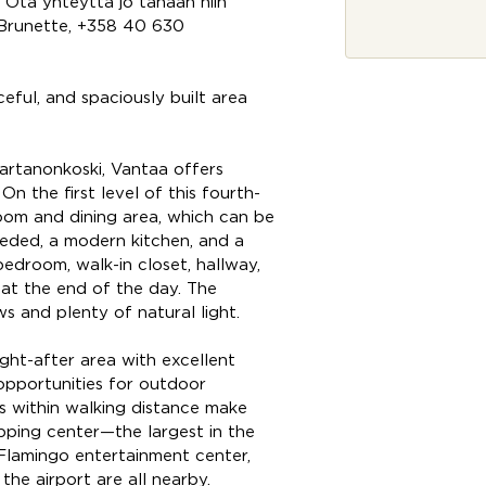
j
. Ota yhteyttä jo tänään niin
a
a Brunette, +358 40 630
*
eful, and spaciously built area
artanonkoski, Vantaa offers
On the first level of this fourth-
 room and dining area, which can be
eded, a modern kitchen, and a
edroom, walk-in closet, hallway,
at the end of the day. The
s and plenty of natural light.
ght-after area with excellent
 opportunities for outdoor
ls within walking distance make
pping center—the largest in the
Flamingo entertainment center,
the airport are all nearby.