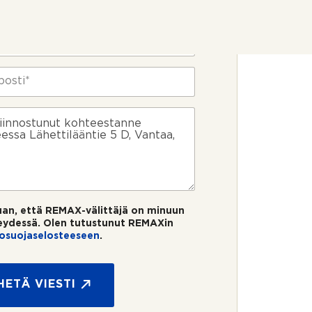
uan, että REMAX-välittäjä on minuun
eydessä. Olen tutustunut REMAXin
tosuojaselosteeseen
.
HETÄ VIESTI