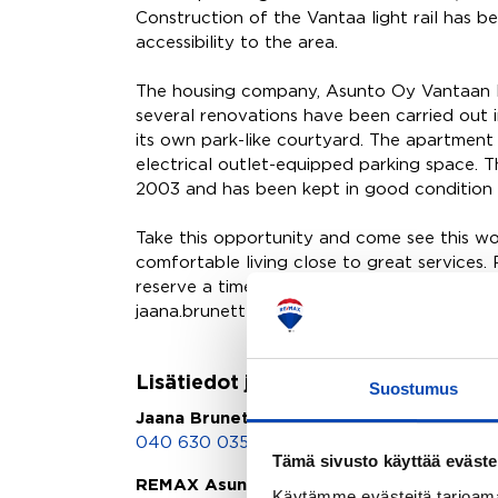
Construction of the Vantaa light rail has b
accessibility to the area.
The housing company, Asunto Oy Vantaan Ru
several renovations have been carried out 
its own park-like courtyard. The apartment 
electrical outlet-equipped parking space. 
2003 and has been kept in good condition 
Take this opportunity and come see this w
comfortable living close to great services
reserve a time for a private tour: LKV Ja
jaana.brunette@remax.fi
Lisätiedot ja yhteydenotot
Suostumus
Jaana Brunette
040 630 0353
,
jaana.brunette@remax.fi
Tämä sivusto käyttää eväste
REMAX Asuntomeklarit | Isoista Ovista 
Käytämme evästeitä tarjoama