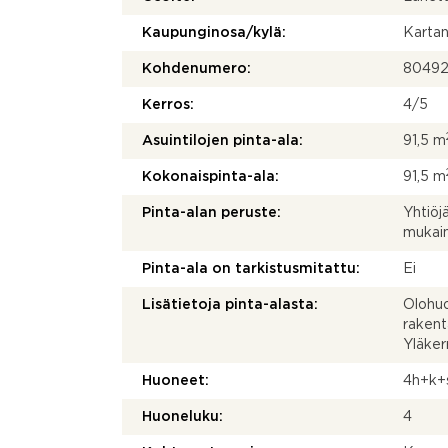
Kaupunginosa/kylä:
Karta
Kohdenumero:
8049
Kerros:
4/5
Asuintilojen pinta-ala:
91,5 m
Kokonaispinta-ala:
91,5 m
Pinta-alan peruste:
Yhtiöj
mukai
Pinta-ala on tarkistusmitattu:
Ei
Lisätietoja pinta-alasta:
Olohuo
rakent
Yläker
Huoneet:
4h+k+
Huoneluku:
4