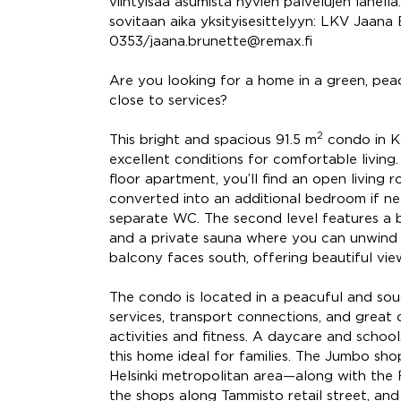
viihtyisää asumista hyvien palvelujen lähellä
sovitaan aika yksityisesittelyyn: LKV Jaan
0353/jaana.brunette@remax.fi
Are you looking for a home in a green, peac
close to services?
2
This bright and spacious 91.5 m
condo in K
excellent conditions for comfortable living. 
floor apartment, you’ll find an open living
converted into an additional bedroom if ne
separate WC. The second level features a b
and a private sauna where you can unwind 
balcony faces south, offering beautiful view
The condo is located in a peacuful and sou
services, transport connections, and great
activities and fitness. A daycare and schoo
this home ideal for families. The Jumbo sho
Helsinki metropolitan area—along with the 
the shops along Tammisto retail street, and 