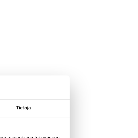
Tietoja
 ominaisuuksien tukemiseen