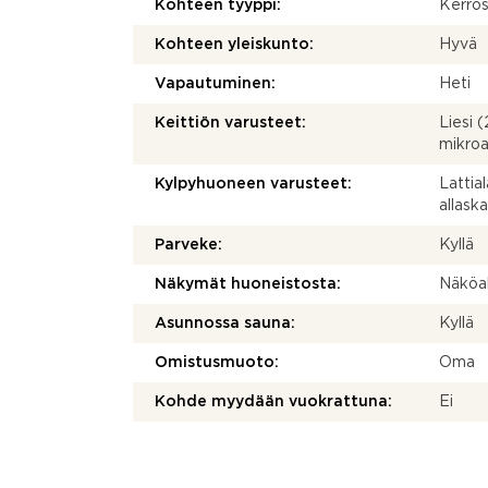
Kohteen tyyppi:
Kerros
Kohteen yleiskunto:
Hyvä
Vapautuminen:
Heti
Keittiön varusteet:
Liesi 
mikroaa
Kylpyhuoneen varusteet:
Lattia
allaska
Parveke:
Kyllä
Näkymät huoneistosta:
Näköal
Asunnossa sauna:
Kyllä
Omistusmuoto:
Oma
Kohde myydään vuokrattuna:
Ei