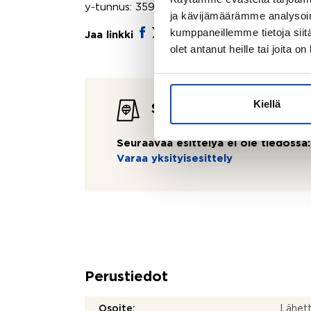
y-tunnus: 3593098-8
ja kävijämäärämme analysoim
kumppaneillemme tietoja siitä
Jaa linkki
olet antanut heille tai joita o
Kiellä
Seuraavat esittelyt
Seuraavaa esittelyä ei ole tiedossa:
Varaa yksityisesittely
Perustiedot
Osoite:
Lähett