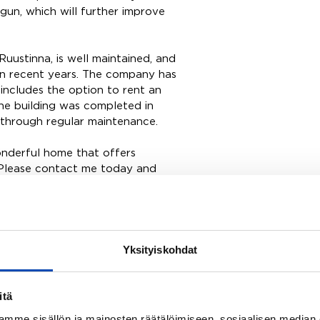
egun, which will further improve
ustinna, is well maintained, and
in recent years. The company has
includes the option to rent an
The building was completed in
through regular maintenance.
onderful home that offers
. Please contact me today and
ana Brunette, +358 40 630 0353 /
Yksityiskohdat
itä
Oy LKV
mme sisällön ja mainosten räätälöimiseen, sosiaalisen median