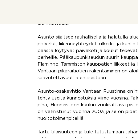
makuuhuoneeksi, moderni keittiö ja erilline
makuuhuone, vaatehuone, aula ja oma sauna
päätteeksi. Parveke avautuu etelään tarjote
luonnonvaloa.
Asunto sijaitsee rauhallisella ja halutulla alu
palvelut, liikenneyhteydet, ulkoilu- ja kunt
päästä löytyvät päiväkoti ja koulut tekevät 
perheille. Pääkaupunkiseudun suurin kaupp
Flamingo, Tammiston kauppatien liikkeet ja le
Vantaan pikaraitiotien rakentaminen on aloi
saavutettavuutta entisestään.
Asunto-osakeyhtiö Vantaan Ruustinna on hyv
tehty useita kunnostuksia viime vuosina. Ta
piha,. Huoneistoon kuuluu vuokrattava pist
on valmistunut vuonna 2003, ja se on pidett
huoltotoimenpiteillä.
Tartu tilaisuuteen ja tule tutustumaan tähän