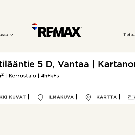
assa
Tieto
tilääntie 5 D, Vantaa | Kartano
2
m
| Kerrostalo | 4h+k+s
KKI KUVAT
ILMAKUVA
KARTTA
Kohdetyyppi