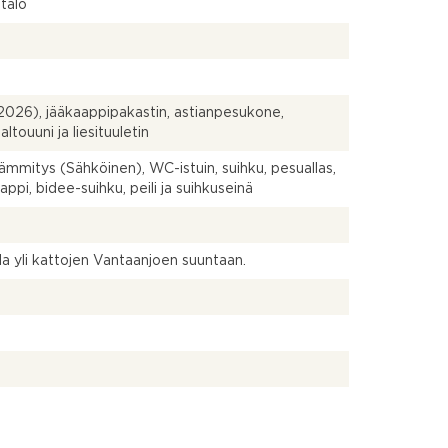
talo
(2026), jääkaappipakastin, astianpesukone,
ltouuni ja liesituuletin
lämmitys (Sähköinen), WC-istuin, suihku, pesuallas,
appi, bidee-suihku, peili ja suihkuseinä
a yli kattojen Vantaanjoen suuntaan.