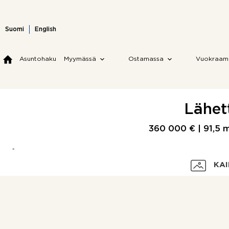
Skip
to
content
Suomi
English
Asuntohaku
Myymässä
Ostamassa
Vuokraam
Lähet
360 000 € |
91,5 
KAI
Velaton hinta
Myyntihinta