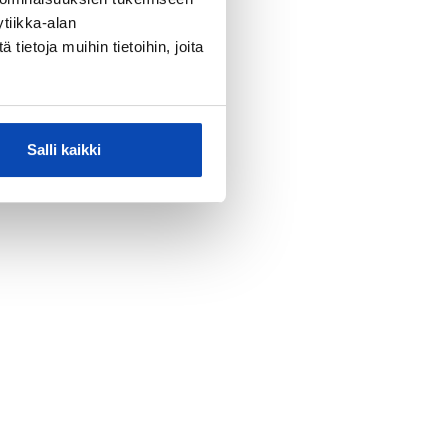
tiikka-alan
ietoja muihin tietoihin, joita
Salli kaikki