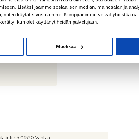
iseen. Lisäksi jaamme sosiaalisen median, mainosalan ja analy
, miten käytät sivustoamme. Kumppanimme voivat yhdistää näitä t
n kerätty, kun olet käyttänyt heidän palvelujaan.
Muokkaa
ilääntie 5 01520 Vantaa