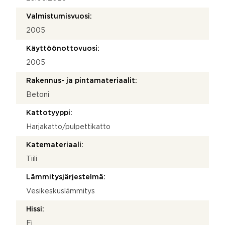
Valmistumisvuosi:
2005
Käyttöönottovuosi:
2005
Rakennus- ja pintamateriaalit:
Betoni
Kattotyyppi:
Harjakatto/pulpettikatto
Katemateriaali:
Tiili
Lämmitysjärjestelmä:
Vesikeskuslämmitys
Hissi:
Ei