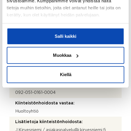
sivustoamme. Kumppanimme voivat yhdistää näitä
tietoja muihin tietoihin, joita olet antanut heille tai joita on
Kohde myydään kalustettuna:
kerätty, kun olet käyttänyt heidän palvelujaan.
Ei
Taloyhtiö
Salli kaikki
Taloyhtiön nimi:
Muokkaa
Asunto Oy Vantaan Kavaljeeri
Taloyhtiön Y-tunnus:
Kiellä
0749868-1
Kiinteistötunnus:
092-051-0161-0004
Kiinteistönhoidosta vastaa:
Huoltoyhtiö
Lisätietoja kiinteistönhoidosta:
J.Kirvesniemi / asiakaspalvelu@j.kirvesniemi.fi