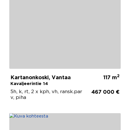
2
Kartanonkoski, Vantaa
117 m
Kavaljeerintie 14
5h, k, rt, 2 x kph, vh, ransk.par
467 000 €
v, piha