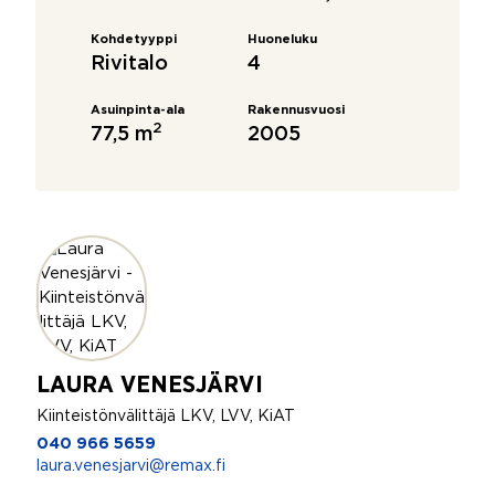
Kohdetyyppi
Huoneluku
Rivitalo
4
Asuinpinta-ala
Rakennusvuosi
2
77,5 m
2005
LAURA VENESJÄRVI
Kiinteistönvälittäjä LKV, LVV, KiAT
040 966 5659
laura.venesjarvi@remax.fi