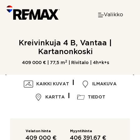
Skip
to
Valikko
content
Kreivinkuja 4 B, Vantaa |
Kartanonkoski
2
409 000 € |
77,5 m
| Rivitalo | 4h+k+s
KAIKKI KUVAT
ILMAKUVA
KARTTA
TIEDOT
Velaton hinta
Myyntihinta
409 000 €
406 391,67 €