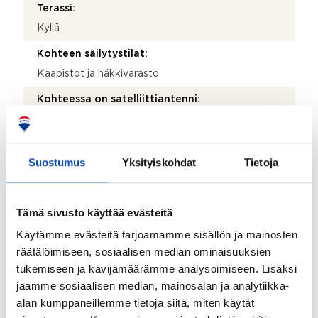
Terassi:
Kyllä
Kohteen säilytystilat:
Kaapistot ja häkkivarasto
Kohteessa on satelliittiantenni:
Ei
Taloyhtiössä on antenni:
Suostumus
Yksityiskohdat
Tietoja
Ei
Myyjän aikana huoneistoon tehdyt toimenpiteet:
18.3.2019: Väliseinän rakentaminen jakamaan 3. krs:n
Tämä sivusto käyttää evästeitä
ison huoneen kahteen osaan 21.8.2017: osakkaan
Käytämme evästeitä tarjoamamme sisällön ja mainosten
ilmoittamana kylpyhuone- ja keittiöremontti
räätälöimiseen, sosiaalisen median ominaisuuksien
31.12.2011: osakkaan ilmoittamana ullakkotilan muutos
asumiskäyttöön
tukemiseen ja kävijämäärämme analysoimiseen. Lisäksi
jaamme sosiaalisen median, mainosalan ja analytiikka-
Kohteen yleiskunto:
alan kumppaneillemme tietoja siitä, miten käytät
Hyvä