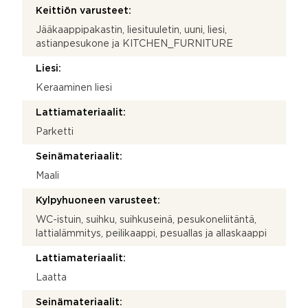
Keittiön varusteet:
Jääkaappipakastin, liesituuletin, uuni, liesi,
astianpesukone ja KITCHEN_FURNITURE
Liesi:
Keraaminen liesi
Lattiamateriaalit:
Parketti
Seinämateriaalit:
Maali
Kylpyhuoneen varusteet:
WC-istuin, suihku, suihkuseinä, pesukoneliitäntä,
lattialämmitys, peilikaappi, pesuallas ja allaskaappi
Lattiamateriaalit:
Laatta
Seinämateriaalit: