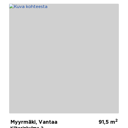
2
Myyrmäki, Vantaa
91,5 m