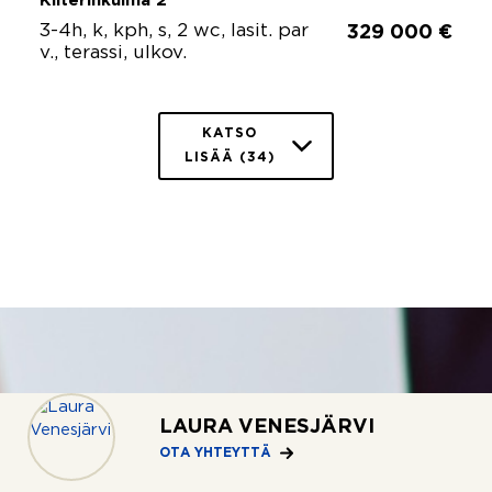
Kilterinkulma 2
3-4h, k, kph, s, 2 wc, lasit. par
329 000 €
v., terassi, ulkov.
KATSO
LISÄÄ (34)
LAURA VENESJÄRVI
OTA YHTEYTTÄ