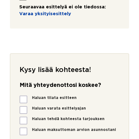
Seuraavaa esittelyä ei ole tiedossa:
Varaa yksityisesittely
Kysy lisää kohteesta!
Mitä yhteydenottosi koskee?
M
Haluan tilata esitteen
i
t
Haluan varata esittelyajan
ä
Haluan tehdä kohteesta tarjouksen
y
h
Haluan maksuttoman arvion asunnostani
t
e