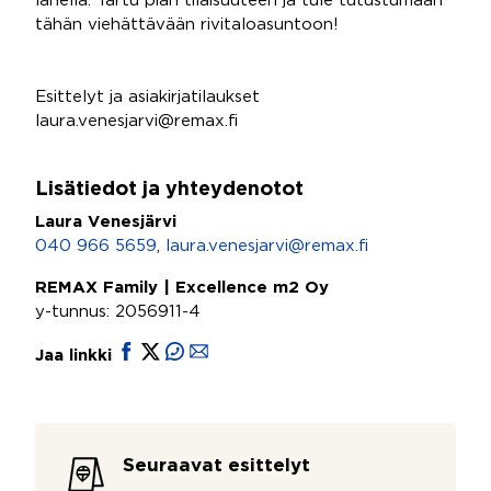
lähellä. Tartu pian tilaisuuteen ja tule tutustumaan
tähän viehättävään rivitaloasuntoon!
Esittelyt ja asiakirjatilaukset
laura.venesjarvi@remax.fi
Lisätiedot ja yhteydenotot
Laura Venesjärvi
040 966 5659
,
laura.venesjarvi@remax.fi
REMAX Family | Excellence m2 Oy
y-tunnus: 2056911-4
Jaa linkki
Seuraavat esittelyt