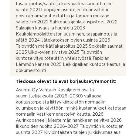
tasapainotus/säätö ja korvausilmasuodattimien
vaihto 2021 Loppujen asuntojen ilmanvaihdon
poistoilmamäärät mitattiin ja tarpeen mukaan
säädettiin 2022 Sähköautojenlatauspisteet 2022
Salaojien kuvaus ja huuhtelu 2023
Kaukolämpölaitteiston uusiminen, tasapainotus ja
säätö 2024 Jätekatoksen ovien uusinta 2025
Taloyhtiön märkätilakartoitus 2025 Sokkelin saumat
2025 Ulko-ovien tiivistys 2025 Taloyhtiön
kuntoselvitys toteuttiin yhteistyössä Tapiolan
Lämmön kanssa 2025 Leikkipaikan kuntotarkastus ja
dokumentointi
Tiedossa olevat tulevat korjaukset/remontit:
Asunto Oy Vantaan Kavaljeerin osalta
suunnittelujaksolla (2026–2030) valtaosa
korjaustarpeista liittyy kiinteistön normaaliin
kulumiseen ja käyttöön, minkä kustannukset katetaan
normaalin vastikemenettelyn kautta. 2026
Aurinkopaneelijärjestelmän hankkeen selvitys 2026
Ikkunoiden huolto 2026–2027 Taloyhtiön lukostojen
uusinta 2027 Kivipintaisten talojen julkisivumaalaus