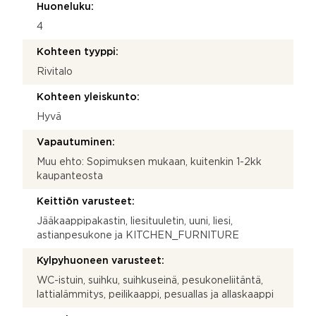
Huoneluku:
4
Kohteen tyyppi:
Rivitalo
Kohteen yleiskunto:
Hyvä
Vapautuminen:
Muu ehto: Sopimuksen mukaan, kuitenkin 1-2kk
kaupanteosta
Keittiön varusteet:
Jääkaappipakastin, liesituuletin, uuni, liesi,
astianpesukone ja KITCHEN_FURNITURE
Kylpyhuoneen varusteet:
WC-istuin, suihku, suihkuseinä, pesukoneliitäntä,
lattialämmitys, peilikaappi, pesuallas ja allaskaappi