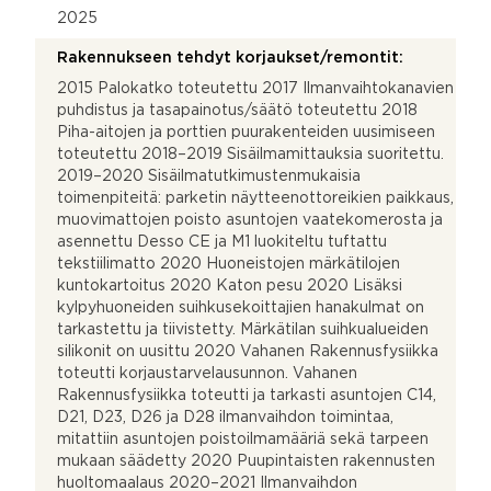
2025
Rakennukseen tehdyt korjaukset/remontit:
2015 Palokatko toteutettu 2017 Ilmanvaihtokanavien
puhdistus ja tasapainotus/säätö toteutettu 2018
Piha-aitojen ja porttien puurakenteiden uusimiseen
toteutettu 2018–2019 Sisäilmamittauksia suoritettu.
2019–2020 Sisäilmatutkimustenmukaisia
toimenpiteitä: parketin näytteenottoreikien paikkaus,
muovimattojen poisto asuntojen vaatekomerosta ja
asennettu Desso CE ja M1 luokiteltu tuftattu
tekstiilimatto 2020 Huoneistojen märkätilojen
kuntokartoitus 2020 Katon pesu 2020 Lisäksi
kylpyhuoneiden suihkusekoittajien hanakulmat on
tarkastettu ja tiivistetty. Märkätilan suihkualueiden
silikonit on uusittu 2020 Vahanen Rakennusfysiikka
toteutti korjaustarvelausunnon. Vahanen
Rakennusfysiikka toteutti ja tarkasti asuntojen C14,
D21, D23, D26 ja D28 ilmanvaihdon toimintaa,
mitattiin asuntojen poistoilmamääriä sekä tarpeen
mukaan säädetty 2020 Puupintaisten rakennusten
huoltomaalaus 2020–2021 Ilmanvaihdon