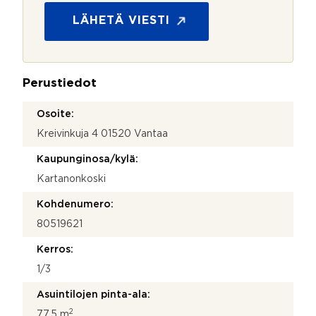
o
o
s
s
LÄHETÄ VIESTI
k
u
e
o
e
j
?
a
*
Perustiedot
*
*
Osoite:
Kreivinkuja 4 01520 Vantaa
Kaupunginosa/kylä:
Kartanonkoski
Kohdenumero:
80519621
Kerros:
1/3
Asuintilojen pinta-ala:
2
77,5 m