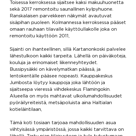
Toisessa kerroksessa sijaitsee kaksi makuuhuonetta
sekä 2017 remontoitu saunallinen kylpyhuone.
Ranskalaisen parvekkeen näkymät avautuvat
sisäpihan puoleen. Kolmannessa kerroksessa pääset
omaan rauhaan tilavalle käyttöullakolle joka on
remontoitu käyttöön 2011,
Sijainti on ihanteellinen, sillä Kartanonkoski palvelee
lähestulkoon kaikki tarpeita. Lähellä on päiväkoteja,
kouluja ja erinomaiset liikenneyhteydet.
Bussipysäkki on kävelymatkan päässä, ja
lentokentälle pääsee nopeasti. Kauppakeskus
Jumbosta löytyy kauppoja joka lähtöön ja
sijaitseepa vieressä viihdekeskus Flamingokin.
Alueella on myös mahtavat ulkoilumahdollisuudet
pyöräilyreiteistä, metsäpoluista aina Haltialan
kotieläintilaan,
Tämä koti tosiaan tarjoaa mahdollisuuden asua
viihtyisässä ympäristössä, jossa kaikki tarvittava on