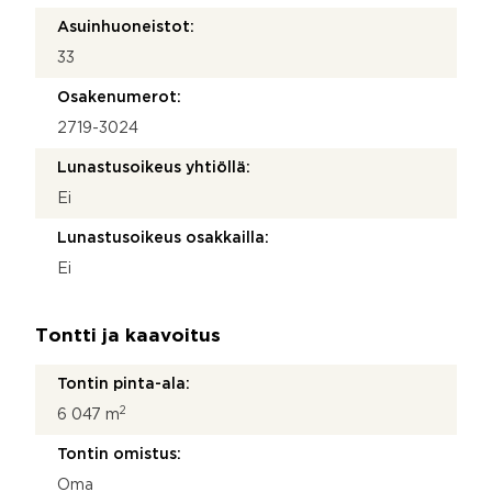
Asuinhuoneistot:
33
Osakenumerot:
2719-3024
Lunastusoikeus yhtiöllä:
Ei
Lunastusoikeus osakkailla:
Ei
Tontti ja kaavoitus
Tontin pinta-ala:
2
6 047 m
Tontin omistus:
Oma