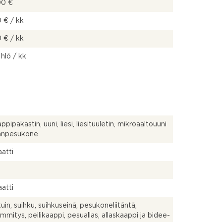
00 €
 € / kk
 € / kk
 hlö / kk
pipakastin, uuni, liesi, liesituuletin, mikroaaltouuni
ianpesukone
atti
atti
uin, suihku, suihkuseinä, pesukoneliitäntä,
ämmitys, peilikaappi, pesuallas, allaskaappi ja bidee-