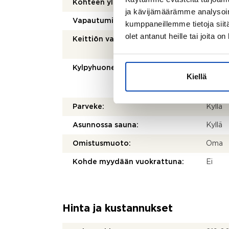
Kohteen yleiskunto:
Hyvä
ja kävijämäärämme analysoim
Vapautuminen:
Muu eh
kumppaneillemme tietoja siitä
olet antanut heille tai joita o
Keittiön varusteet:
Jääkaap
ja ast
Kylpyhuoneen varusteet:
WC-ist
Kiellä
lattial
suihku
Parveke:
Kyllä
Asunnossa sauna:
Kyllä
Omistusmuoto:
Oma
Kohde myydään vuokrattuna:
Ei
Hinta ja kustannukset