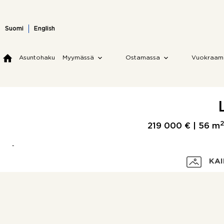
Skip
to
content
Suomi
English
Asuntohaku
Myymässä
Ostamassa
Vuokraam
2
219 000 € |
56 m
KAI
Velaton hinta
Myyntihinta