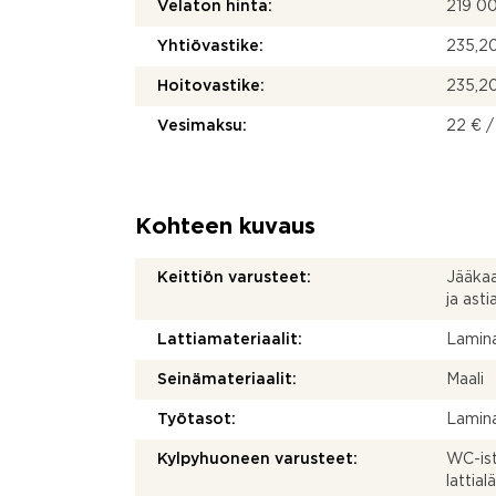
Velaton hinta:
219 0
Yhtiövastike:
235,20
Hoitovastike:
235,20
Vesimaksu:
22 € /
Kohteen kuvaus
Keittiön varusteet:
Jääkaap
ja ast
Lattiamateriaalit:
Lamina
Seinämateriaalit:
Maali
Työtasot:
Lamina
Kylpyhuoneen varusteet:
WC-ist
lattial