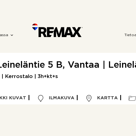
assa
Tieto
Leineläntie 5 B, Vantaa | Leinel
| Kerrostalo | 3h+kt+s
KKI KUVAT
ILMAKUVA
KARTTA
Kohdetyyppi