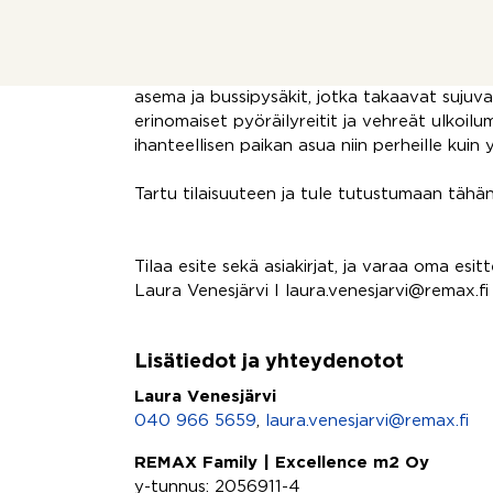
säännöllisiä huoltotoimenpiteitä. Huoneistolla
osakkeilla, joka on erinomaisen hyvä lisä a
Leinelän alueella on hyvät palvelut ja kulku
asema ja bussipysäkit, jotka takaavat sujuva
erinomaiset pyöräilyreitit ja vehreät ulkoilu
ihanteellisen paikan asua niin perheille kuin yk
Tartu tilaisuuteen ja tule tutustumaan tähä
Tilaa esite sekä asiakirjat, ja varaa oma esitt
Laura Venesjärvi I laura.venesjarvi@remax.fi
Lisätiedot ja yhteydenotot
Laura Venesjärvi
040 966 5659
,
laura.venesjarvi@remax.fi
REMAX Family | Excellence m2 Oy
y-tunnus: 2056911-4