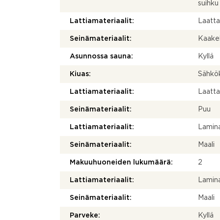
suihku
Lattiamateriaalit:
Laatt
Seinämateriaalit:
Kaakel
Asunnossa sauna:
Kyllä
Kiuas:
Sähkö
Lattiamateriaalit:
Laatt
Seinämateriaalit:
Puu
Lattiamateriaalit:
Lamina
Seinämateriaalit:
Maali
Makuuhuoneiden lukumäärä:
2
Lattiamateriaalit:
Lamina
Seinämateriaalit:
Maali
Parveke:
Kyllä