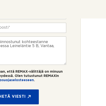
uan, että REMAX-välittäjä on minuun
eydessä. Olen tutustunut REMAXin
tosuojaselosteeseen
.
HETÄ VIESTI