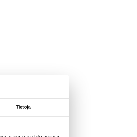
Tietoja
 ominaisuuksien tukemiseen