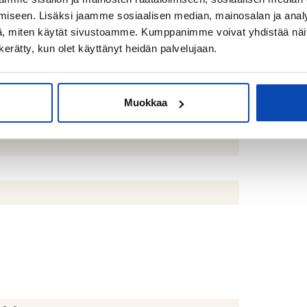
iseen. Lisäksi jaamme sosiaalisen median, mainosalan ja analy
to: Sop.muk. Viimeistään 2-3kk kaupanteosta.
, miten käytät sivustoamme. Kumppanimme voivat yhdistää näitä t
n kerätty, kun olet käyttänyt heidän palvelujaan.
pipakastin, uuni, liesi, liesituuletin, mikroaaltouuni
ianpesukone
uin, suihku, suihkuseinä, pesukoneliitäntä,
Muokkaa
ämmitys, peilikaappi, pesuallas, allaskaappi ja bidee-