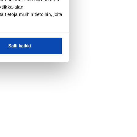
tiikka-alan
ietoja muihin tietoihin, joita
Salli kaikki