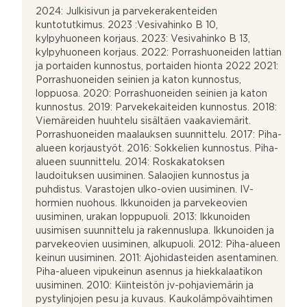
2024: Julkisivun ja parvekerakenteiden
kuntotutkimus. 2023 :Vesivahinko B 10,
kylpyhuoneen korjaus. 2023: Vesivahinko B 13,
kylpyhuoneen korjaus. 2022: Porrashuoneiden lattian
ja portaiden kunnostus, portaiden hionta 2022 2021:
Porrashuoneiden seinien ja katon kunnostus,
loppuosa. 2020: Porrashuoneiden seinien ja katon
kunnostus. 2019: Parvekekaiteiden kunnostus. 2018:
Viemäreiden huuhtelu sisältäen vaakaviemärit.
Porrashuoneiden maalauksen suunnittelu. 2017: Piha-
alueen korjaustyöt. 2016: Sokkelien kunnostus. Piha-
alueen suunnittelu. 2014: Roskakatoksen
laudoituksen uusiminen. Salaojien kunnostus ja
puhdistus. Varastojen ulko-ovien uusiminen. IV-
hormien nuohous. Ikkunoiden ja parvekeovien
uusiminen, urakan loppupuoli. 2013: Ikkunoiden
uusimisen suunnittelu ja rakennuslupa. Ikkunoiden ja
parvekeovien uusiminen, alkupuoli. 2012: Piha-alueen
keinun uusiminen. 2011: Ajohidasteiden asentaminen.
Piha-alueen vipukeinun asennus ja hiekkalaatikon
uusiminen. 2010: Kiinteistön jv-pohjaviemärin ja
pystylinjojen pesu ja kuvaus. Kaukolämpövaihtimen