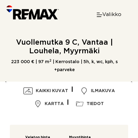
Skip
to
Valikko
content
Vuollemutka 9 C, Vantaa |
Louhela, Myyrmäki
2
223 000 € |
97 m
| Kerrostalo | 5h, k, wc, kph, s
+parveke
KAIKKI KUVAT
ILMAKUVA
KARTTA
TIEDOT
Velaton hinta
Myyntihinta