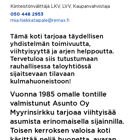
Kiinteistönvälittäjä LKV, LVV, Kaupanvahvistaja
050 448 2953
miia.hiekkataipale@remax.fi
Tämä koti tarjoaa täydellisen
yhdistelmän toimivuutta,
viihtyisyyttä ja arjen helppoutta.
Tervetuloa siis tutustumaan
rauhallisessa taloyhtiössä
sijaitsevaan tilavaan
kulmahuoneistoon!
Vuonna 1985 omalle tontille
valmistunut Asunto Oy
Myyrinsirkku tarjoaa viihtyisää
asumista erinomaisella sijainnilla.
Toisen kerroksen valoisa koti