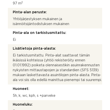
2
97 m
Pinta-alan peruste:
Yhtiöjärjestyksen mukainen ja
isännöitsijäntodistuksen mukainen
Pinta-ala on tarkistusmitattu:
Ei
Lisätietoja pinta-alasta:
Ei tarkistusmitattu. Pinta-alat saattavat tämän
ikäisissä kohteissa (yhtiö rekisteröity ennen
01.01.1992) poiketa olennaisestikin asuinrakennusten
nykyisten mittaustapojen ja standardien (SFS 5139)
mukaan laskettavasta asuintilojen pinta-alasta. Pinta-
ala voi siis olla edellä mainittua pienempi tai suurempi.
Huoneet:
5h, k, wc, kph, s +parveke
Huoneluku: