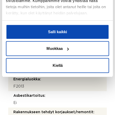
sivustoamme. Kumppanimme voivat yhdistää näitä
tietoja muihin tietoihin, joita olet antanut heille tai joita on
Hissi:
kerätty, kun olet käyttänyt heidän palvelujaan.
Ei
Taloyhtiössä on:
Salli kaikki
Kaapeli-tv ja kellarikomero
Lisätietoja taloyhtiön autopaikoista:
Muokkaa
Autopaikka 4 kpl, autopaikka (katos) 7 kpl,
autopaikka (lämpötolppa) 12.
Onko kohteesta energiatodistusta?:
Kiellä
Kyllä
Energialuokka:
F2013
Asbestikartoitus:
Ei
Rakennukseen tehdyt korjaukset/remontit: