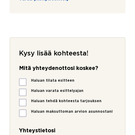
Kysy lisää kohteesta!
Mitä yhteydenottosi koskee?
M
Haluan tilata esitteen
i
t
Haluan varata esittelyajan
ä
Haluan tehdä kohteesta tarjouksen
y
h
Haluan maksuttoman arvion asunnostani
t
e
y
Yhteystietosi
d