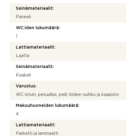
Seinämateriaalit:
Paneeli
WC:iden lukumäärä:
1
Lattiamateriaalit:
Laatta
Seinämateriaalit:
Kaakeli
Varustus:
WC-istuin, pesuallas, peili, bidee-suihku ja kaapisto
Makuuhuoneiden lukumäärä:
4
Lattiamateriaalit:
Parketti ja laminaatti