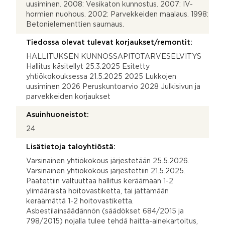
uusiminen. 2008: Vesikaton kunnostus. 2007: IV-
hormien nuohous. 2002: Parvekkeiden maalaus. 1998:
Betonielementtien saumaus.
Tiedossa olevat tulevat korjaukset/remontit:
HALLITUKSEN KUNNOSSAPITOTARVESELVITYS
Hallitus käsitellyt 25.3.2025 Esitetty
yhtiökokouksessa 21.5.2025 2025 Lukkojen
uusiminen 2026 Peruskuntoarvio 2028 Julkisivun ja
parvekkeiden korjaukset
Asuinhuoneistot:
24
Lisätietoja taloyhtiöstä:
Varsinainen yhtiökokous järjestetään 25.5.2026.
Varsinainen yhtiökokous järjestettiin 21.5.2025.
Päätettiin valtuuttaa hallitus keräämään 1-2
ylimääräistä hoitovastiketta, tai jättämään
keräämättä 1-2 hoitovastiketta.
Asbestilainsäädännön (säädökset 684/2015 ja
798/2015) nojalla tulee tehdä haitta-ainekartoitus,