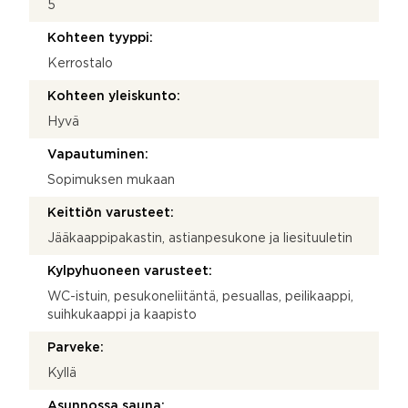
5
Kohteen tyyppi:
Kerrostalo
Kohteen yleiskunto:
Hyvä
Vapautuminen:
Sopimuksen mukaan
Keittiön varusteet:
Jääkaappipakastin, astianpesukone ja liesituuletin
Kylpyhuoneen varusteet:
WC-istuin, pesukoneliitäntä, pesuallas, peilikaappi,
suihkukaappi ja kaapisto
Parveke:
Kyllä
Asunnossa sauna: