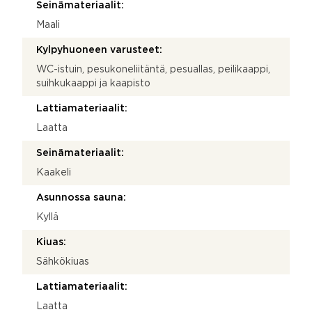
Seinämateriaalit:
Maali
Kylpyhuoneen varusteet:
WC-istuin, pesukoneliitäntä, pesuallas, peilikaappi,
suihkukaappi ja kaapisto
Lattiamateriaalit:
Laatta
Seinämateriaalit:
Kaakeli
Asunnossa sauna:
Kyllä
Kiuas:
Sähkökiuas
Lattiamateriaalit:
Laatta