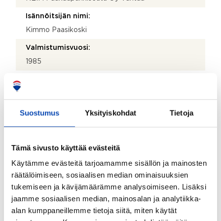
Isännöitsijän nimi:
Kimmo Paasikoski
Valmistumisvuosi:
1985
Käyttöönottovuosi:
1985
Rakennus- ja pintamateriaalit:
Suostumus
Yksityiskohdat
Tietoja
Betoni
Kattotyyppi:
Tämä sivusto käyttää evästeitä
Tasakatto
Käytämme evästeitä tarjoamamme sisällön ja mainosten
räätälöimiseen, sosiaalisen median ominaisuuksien
Katemateriaali:
tukemiseen ja kävijämäärämme analysoimiseen. Lisäksi
Huopa
jaamme sosiaalisen median, mainosalan ja analytiikka-
Lämmitysjärjestelmä:
alan kumppaneillemme tietoja siitä, miten käytät
Kaukolämpö