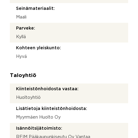
Seinämateriaalit:
Maali
Parveke:
Kyllä
Kohteen yleiskunto:
Hyvä
Taloyhtiö
Kiinteistönhoidosta vastaa:
Huoltoyhtiö
Lisätietoja kiinteistönhoidosta:
Myyrmäen Huolto Oy
Isännöitsijätoimisto:
REIM Pääkaupunkiseutu Oy Vantaa