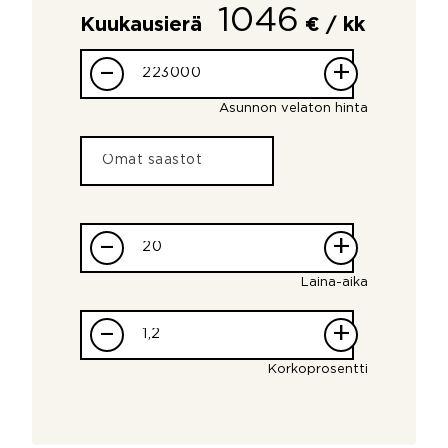
1046
Kuukausierä
€ / kk
–
+
Asunnon velaton hinta
–
+
Laina-aika
–
+
Korkoprosentti