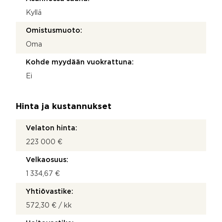
Kyllä
Omistusmuoto:
Oma
Kohde myydään vuokrattuna:
Ei
Hinta ja kustannukset
Velaton hinta:
223 000 €
Velkaosuus:
1 334,67 €
Yhtiövastike:
572,30 € / kk