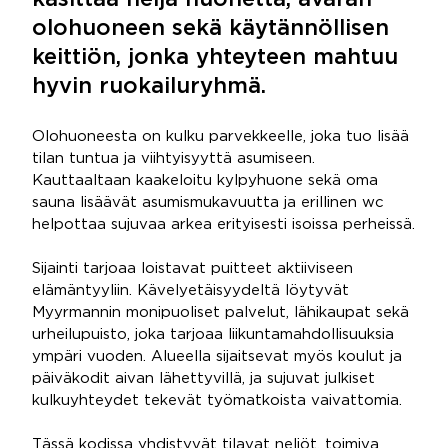
käsittää neljä huonetta, avaran
olohuoneen sekä käytännöllisen
keittiön, jonka yhteyteen mahtuu
hyvin ruokailuryhmä.
Olohuoneesta on kulku parvekkeelle, joka tuo lisää
tilan tuntua ja viihtyisyyttä asumiseen.
Kauttaaltaan kaakeloitu kylpyhuone sekä oma
sauna lisäävät asumismukavuutta ja erillinen wc
helpottaa sujuvaa arkea erityisesti isoissa perheissä.
Sijainti tarjoaa loistavat puitteet aktiiviseen
elämäntyyliin. Kävelyetäisyydeltä löytyvät
Myyrmannin monipuoliset palvelut, lähikaupat sekä
urheilupuisto, joka tarjoaa liikuntamahdollisuuksia
ympäri vuoden. Alueella sijaitsevat myös koulut ja
päiväkodit aivan lähettyvillä, ja sujuvat julkiset
kulkuyhteydet tekevät työmatkoista vaivattomia.
Tässä kodissa yhdistyvät tilavat neliöt, toimiva