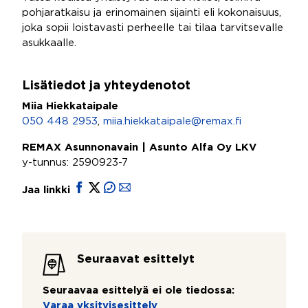
pohjaratkaisu ja erinomainen sijainti eli kokonaisuus,
joka sopii loistavasti perheelle tai tilaa tarvitsevalle
asukkaalle.
Lisätiedot ja yhteydenotot
Miia Hiekkataipale
050 448 2953
,
miia.hiekkataipale@remax.fi
REMAX Asunnonavain | Asunto Alfa Oy LKV
y-tunnus: 2590923-7
Jaa linkki
Seuraavat esittelyt
Seuraavaa esittelyä ei ole tiedossa:
Varaa yksityisesittely