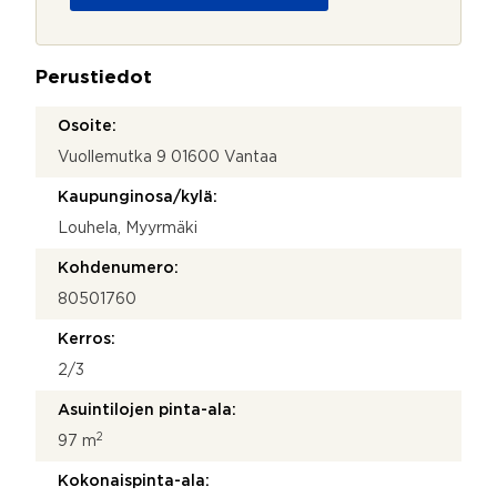
j
o
a
j
a
a
g
Perustiedot
*
e
n
t
Osoite:
_
Vuollemutka 9 01600 Vantaa
e
m
Kaupunginosa/kylä:
a
Louhela, Myyrmäki
i
l
Kohdenumero:
80501760
Kerros:
2/3
Asuintilojen pinta-ala:
2
97 m
Kokonaispinta-ala: