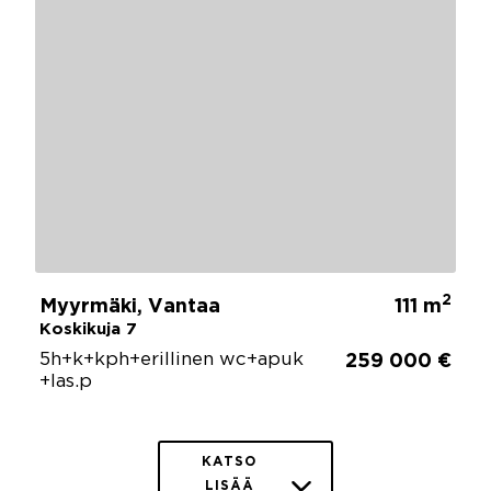
2
Myyrmäki, Vantaa
111 m
Koskikuja 7
5h+k+kph+erillinen wc+apuk
259 000 €
+las.p
KATSO
LISÄÄ