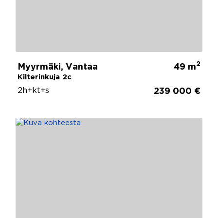
2
Myyrmäki, Vantaa
49 m
Kilterinkuja 2c
2h+kt+s
239 000 €