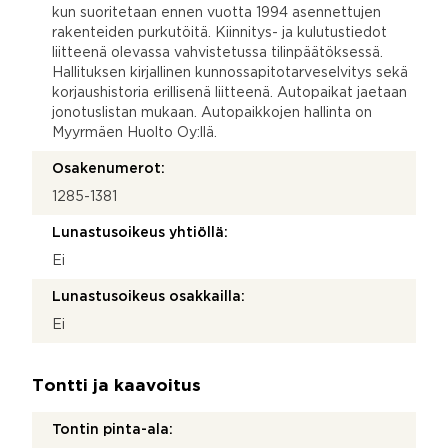
kun suoritetaan ennen vuotta 1994 asennettujen
rakenteiden purkutöitä. Kiinnitys- ja kulutustiedot
liitteenä olevassa vahvistetussa tilinpäätöksessä.
Hallituksen kirjallinen kunnossapitotarveselvitys sekä
korjaushistoria erillisenä liitteenä. Autopaikat jaetaan
jonotuslistan mukaan. Autopaikkojen hallinta on
Myyrmäen Huolto Oy:llä.
Osakenumerot:
1285-1381
Lunastusoikeus yhtiöllä:
Ei
Lunastusoikeus osakkailla:
Ei
Tontti ja kaavoitus
Tontin pinta-ala: