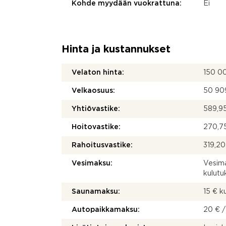
Kohde myydään vuokrattuna:
Ei
Hinta ja kustannukset
Velaton hinta:
150 0
Velkaosuus:
50 90
Yhtiövastike:
589,95
Hoitovastike:
270,75
Rahoitusvastike:
319,20
Vesimaksu:
Vesima
kulut
Saunamaksu:
15 € 
Autopaikkamaksu:
20 € /