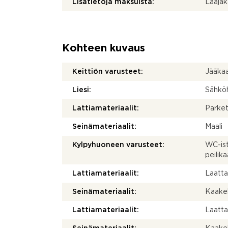
Lisätietoja maksuista:
Laajak
Kohteen kuvaus
Keittiön varusteet:
Jääkaa
Liesi:
Sähköh
Lattiamateriaalit:
Parket
Seinämateriaalit:
Maali
Kylpyhuoneen varusteet:
WC-ist
peilika
Lattiamateriaalit:
Laatt
Seinämateriaalit:
Kaakel
Lattiamateriaalit:
Laatt