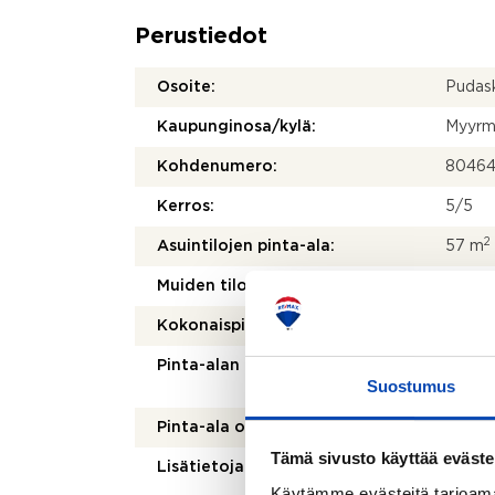
Perustiedot
Osoite:
Pudas
Kaupunginosa/kylä:
Myyrm
Kohdenumero:
8046
Kerros:
5/5
2
Asuintilojen pinta-ala:
57 m
2
Muiden tilojen pinta-ala:
0 m
2
Kokonaispinta-ala:
57 m
Pinta-alan peruste:
Isännö
Suostumus
mukai
Pinta-ala on tarkistusmitattu:
Ei
Tämä sivusto käyttää eväste
Lisätietoja pinta-alasta:
Ei tar
kohtei
Käytämme evästeitä tarjoama