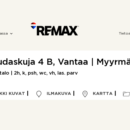
assa
Tieto
udaskuja 4 B, Vantaa | Myyrmä
alo | 2h, k, psh, wc, vh, las. parv
KKI KUVAT
ILMAKUVA
KARTTA
Kohdetyyppi