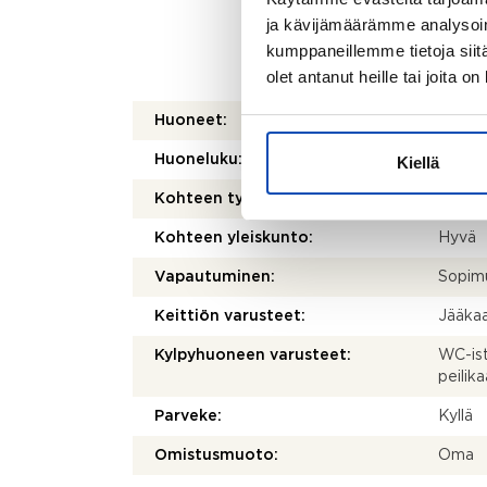
olenna
ja kävijämäärämme analysoim
mittau
kumppaneillemme tietoja siitä
laskett
olet antanut heille tai joita o
olla e
Huoneet:
2h, k, 
Huoneluku:
2
Kiellä
Kohteen tyyppi:
Kerros
Kohteen yleiskunto:
Hyvä
Vapautuminen:
Sopim
Keittiön varusteet:
Jääkaa
Kylpyhuoneen varusteet:
WC-ist
peilika
Parveke:
Kyllä
Omistusmuoto:
Oma