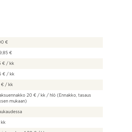
00 €
9,85 €
 € / kk
 € / kk
 € / kk
ksuennakko 20 € / kk / hlö (Ennakko, tasaus
uksen mukaan)
kuukaudessa
 kk