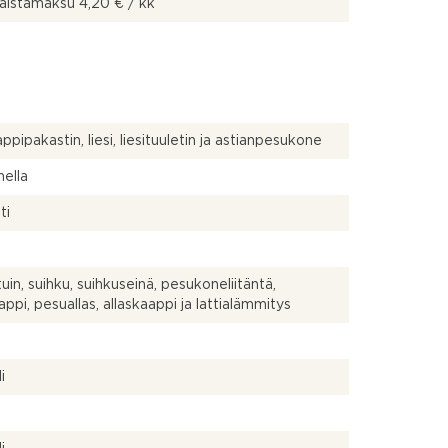
aistamaksu 4,20 € / kk
ppipakastin, liesi, liesituuletin ja astianpesukone
ella
ti
uin, suihku, suihkuseinä, pesukoneliitäntä,
appi, pesuallas, allaskaappi ja lattialämmitys
a
i
a