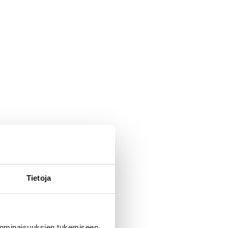
Tietoja
 ominaisuuksien tukemiseen