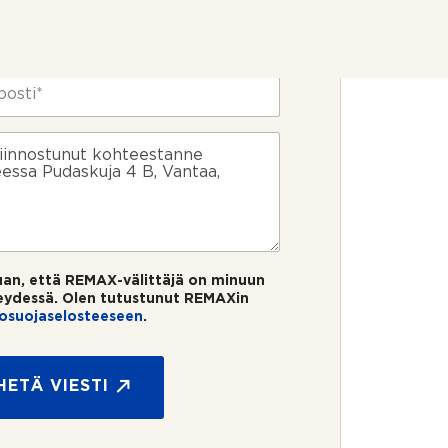
uan, että REMAX-välittäjä on minuun
eydessä. Olen tutustunut REMAXin
tosuojaselosteeseen
.
HETÄ VIESTI