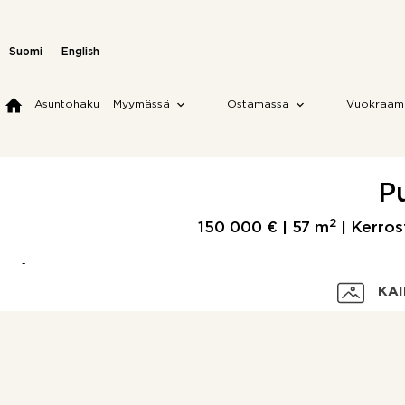
Skip
to
content
Suomi
English
Asuntohaku
Myymässä
Ostamassa
Vuokraam
P
2
150 000 € |
57 m
| Kerrost
KAI
Velaton hinta
Myyntihinta