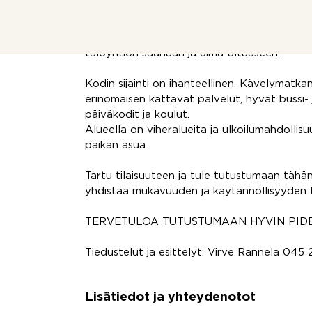
remontteja kuten linjasaneeraus ja julkisivuj
huolettoman asumisen vuosiksi eteenpäin.
Taloyhtiössä on hyvät, monipuoliset yhteisti
taloyhtiön saunaan ja uima-altaaseen.
Kodin sijainti on ihanteellinen. Kävelymatkan
erinomaisen kattavat palvelut, hyvät bussi- j
päiväkodit ja koulut.
Alueella on viheralueita ja ulkoilumahdollisuu
paikan asua.
Tartu tilaisuuteen ja tule tutustumaan tähän
yhdistää mukavuuden ja käytännöllisyyden tä
TERVETULOA TUTUSTUMAAN HYVIN PIDE
Tiedustelut ja esittelyt: Virve Rannela 045 
Lisätiedot ja yhteydenotot