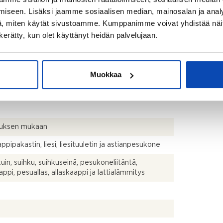
isestikin asuinrakennusten nykyisten
iseen. Lisäksi jaamme sosiaalisen median, mainosalan ja analy
stapojen ja standardien (SFS 5139) mukaan
, miten käytät sivustoamme. Kumppanimme voivat yhdistää näitä t
avasta asuintilojen pinta-alasta. Pinta-ala voi siis
n kerätty, kun olet käyttänyt heidän palvelujaan.
dellä mainittua pienempi tai suurempi.
psh, wc, vh, las. parv
Muokkaa
talo
uksen mukaan
ppipakastin, liesi, liesituuletin ja astianpesukone
uin, suihku, suihkuseinä, pesukoneliitäntä,
appi, pesuallas, allaskaappi ja lattialämmitys