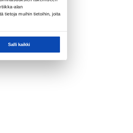
tiikka-alan
ietoja muihin tietoihin, joita
Salli kaikki