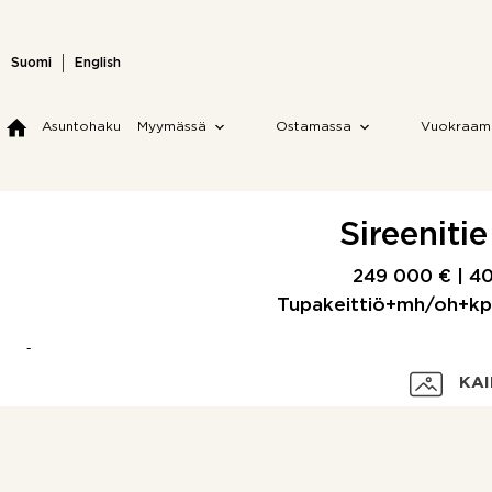
Skip
to
content
Suomi
English
Asuntohaku
Myymässä
Ostamassa
Vuokraam
Sireeniti
249 000 € |
4
Tupakeittiö+mh/oh+kp
KAI