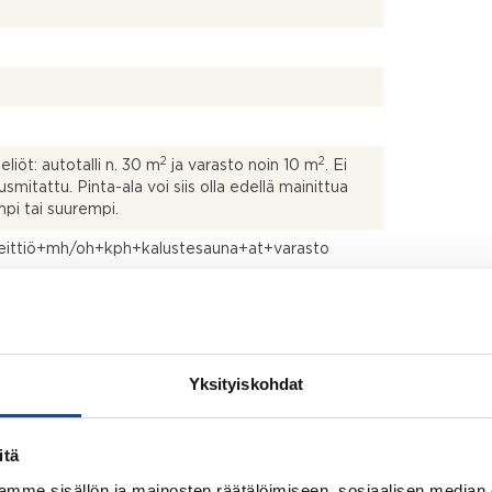
e
n
t
*
2
2
liöt: autotalli n. 30 m
ja varasto noin 10 m
. Ei
usmitattu. Pinta-ala voi siis olla edellä mainittua
pi tai suurempi.
eittiö+mh/oh+kph+kalustesauna+at+varasto
titalo
Yksityiskohdat
to: Kuukausi kaupanteosta
uletin (Aktiivihiilisuodatin), jääkaappipakastin,
itä
uuni, liesi, astianpesukone ja mikroaaltouuni
mme sisällön ja mainosten räätälöimiseen, sosiaalisen median