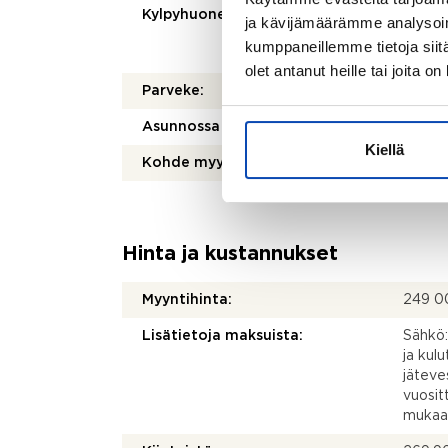
Kylpyhuoneen varusteet:
WC-ist
ja kävijämäärämme analysoim
peilika
kumppaneillemme tietoja siitä
lattia
olet antanut heille tai joita o
Parveke:
Kyllä
Asunnossa sauna:
Kyllä
Kiellä
Kohde myydään vuokrattuna:
Ei
Hinta ja kustannukset
Myyntihinta:
249 0
Lisätietoja maksuista:
Sähkö:
ja kul
jäteve
vuosit
mukaa