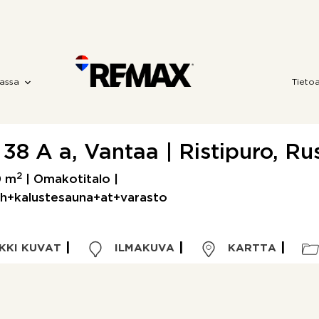
assa
Tieto
e 38 A a, Vantaa | Ristipuro, R
2
0 m
| Omakotitalo |
h+kalustesauna+at+varasto
KKI KUVAT
ILMAKUVA
KARTTA