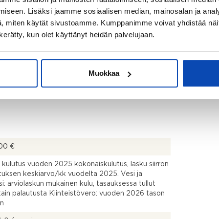
uin, suihku, suihkuseinä, pesukoneliitäntä,
iseen. Lisäksi jaamme sosiaalisen median, mainosalan ja analy
appi, pesuallas, allaskaappi, bidee-suihku ja
, miten käytät sivustoamme. Kumppanimme voivat yhdistää näitä t
lämmitys
n kerätty, kun olet käyttänyt heidän palvelujaan.
Muokkaa
00 €
 kulutus vuoden 2025 kokonaiskulutus, lasku siirron
utuksen keskiarvo/kk vuodelta 2025. Vesi ja
si: arviolaskun mukainen kulu, tasauksessa tullut
tain palautusta Kiinteistövero: vuoden 2026 tason
n