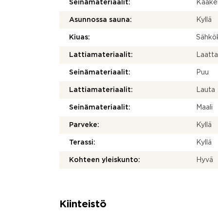
Seinämateriaalit:
Kaakel
Asunnossa sauna:
Kyllä
Kiuas:
Sähkö
Lattiamateriaalit:
Laatt
Seinämateriaalit:
Puu
Lattiamateriaalit:
Lauta
Seinämateriaalit:
Maali
Parveke:
Kyllä
Terassi:
Kyllä
Kohteen yleiskunto:
Hyvä
Kiinteistö