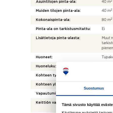
2
Asuintilojen pinta-ala:
40 m
2
Muiden tilojen pinta-ala:
40 m
2
Kokonaispinta-ala:
80 m
Pinta-ala on tarkistusmitattu:
Ei
Lisätietoja pinta-alasta:
Muut ne
tarkist
pienem
Huoneet:
Tupak
Huoneluku:
2
Kohteen tyyppi:
Omako
Kohteen yleiskunto:
Hyvä
Suostumus
Vapautuminen:
Muu eh
Keittiön varusteet:
Liesitu
Tämä sivusto käyttää eväste
erillis
Käytämme evästeitä tarjoama