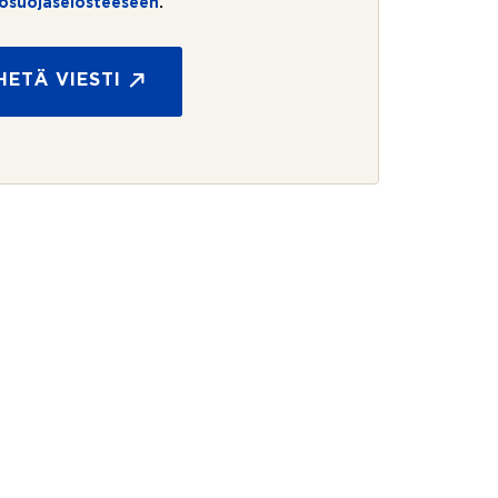
tosuojaselosteeseen
.
HETÄ VIESTI