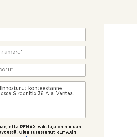
ietosi
uan, että REMAX-välittäjä on minuun
eydessä. Olen tutustunut REMAXin