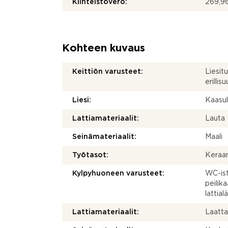
Kiinteistövero:
269,96
Kohteen kuvaus
Keittiön varusteet:
Liesitu
erillis
Liesi:
Kaasuli
Lattiamateriaalit:
Lauta
Seinämateriaalit:
Maali
Työtasot:
Keraa
Kylpyhuoneen varusteet:
WC-ist
peilika
lattia
Lattiamateriaalit:
Laatt