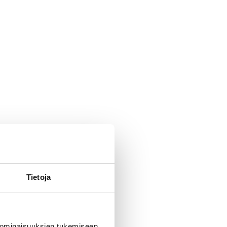
Tietoja
 ominaisuuksien tukemiseen