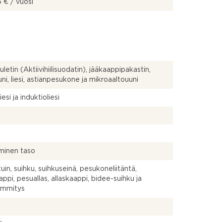
 € / vuosi
uletin (Aktiivihiilisuodatin), jääkaappipakastin,
uuni, liesi, astianpesukone ja mikroaaltouuni
esi ja induktioliesi
minen taso
uin, suihku, suihkuseinä, pesukoneliitäntä,
appi, pesuallas, allaskaappi, bidee-suihku ja
lämmitys
a