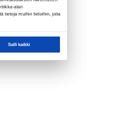
tiikka-alan
ietoja muihin tietoihin, joita
Salli kaikki