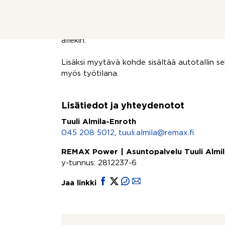
luontevassa yhdistelmässä on ihanaa vanh
lautalattioineen sekä moderni tuulahdus ra
Säilytystiloja on sijoitettu niin kiinteän sän
allekin.
Lisäksi myytävä kohde sisältää autotallin s
myös työtilana.
Lisätiedot ja yhteydenotot
Tuuli Almila-Enroth
045 208 5012
,
tuuli.almila@remax.fi
REMAX Power | Asuntopalvelu Tuuli Almi
y-tunnus: 2812237-6
Jaa linkki