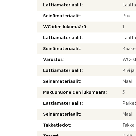
Lattiamateriaalit:
Laatt
Seinämateriaalit:
Puu
WC:iden lukumäärä:
1
Lattiamateriaalit:
Laatt
Seinämateriaalit:
Kaakel
Varustus:
WC-ist
Lattiamateriaalit:
Kivi ja
Seinämateriaalit:
Maali
Makuuhuoneiden lukumäärä:
3
Lattiamateriaalit:
Parket
Seinämateriaalit:
Maali
Takkatiedot:
Takka