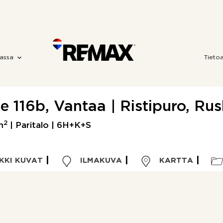
assa
Tieto
e 116b, Vantaa | Ristipuro, Ru
2
m
| Paritalo | 6H+K+S
KKI KUVAT
ILMAKUVA
KARTTA
Kohdetyyppi