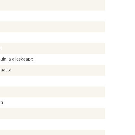
a
a
i
uin ja allaskaappi
 laatta
ti