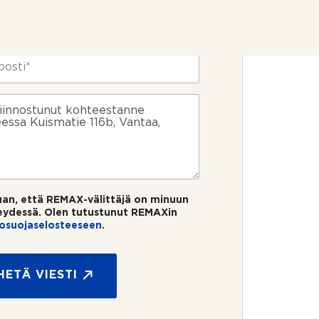
uan, että REMAX-välittäjä on minuun
eydessä. Olen tutustunut REMAXin
tosuojaselosteeseen
.
HETÄ VIESTI