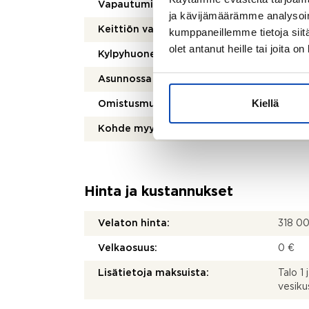
Vapautuminen:
Heti
ja kävijämäärämme analysoim
Keittiön varusteet:
Liesi j
kumppaneillemme tietoja siitä
olet antanut heille tai joita o
Kylpyhuoneen varusteet:
WC-ist
Asunnossa sauna:
Kyllä
Kiellä
Omistusmuoto:
Oma
Kohde myydään vuokrattuna:
Ei
Hinta ja kustannukset
Velaton hinta:
318 0
Velkaosuus:
0 €
Lisätietoja maksuista:
Talo 1
vesiku