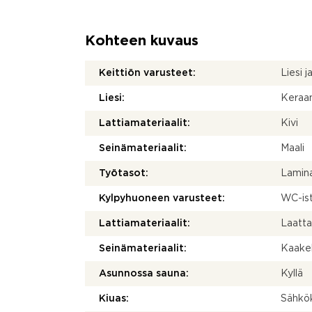
Kohteen kuvaus
Keittiön varusteet:
Liesi j
Liesi:
Keraam
Lattiamateriaalit:
Kivi
Seinämateriaalit:
Maali
Työtasot:
Lamina
Kylpyhuoneen varusteet:
WC-ist
Lattiamateriaalit:
Laatt
Seinämateriaalit:
Kaakel
Asunnossa sauna:
Kyllä
Kiuas:
Sähkö