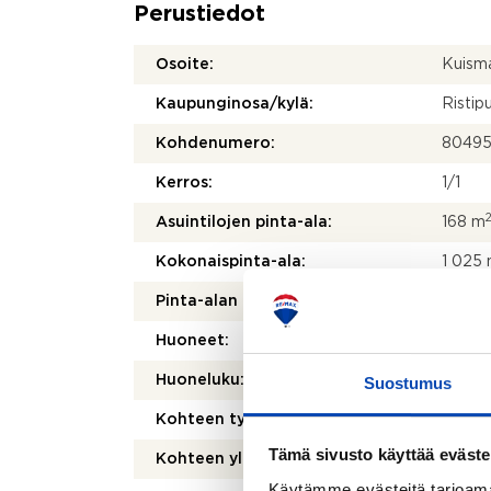
Perustiedot
Osoite:
Kuisma
Kaupunginosa/kylä:
Ristip
Kohdenumero:
8049
Kerros:
1/1
Asuintilojen pinta-ala:
168 m
Kokonaispinta-ala:
1 025
Pinta-alan peruste:
Yhtiöj
Huoneet:
6H+K
Suostumus
Huoneluku:
6
Kohteen tyyppi:
Parita
Tämä sivusto käyttää eväste
Kohteen yleiskunto:
Tyydy
Käytämme evästeitä tarjoama