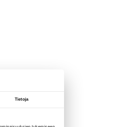
Tietoja
 ominaisuuksien tukemiseen