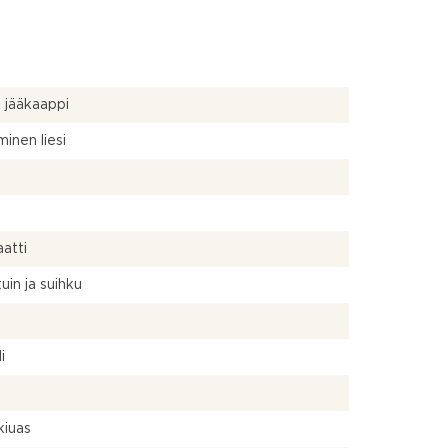
a jääkaappi
inen liesi
atti
uin ja suihku
a
i
kiuas