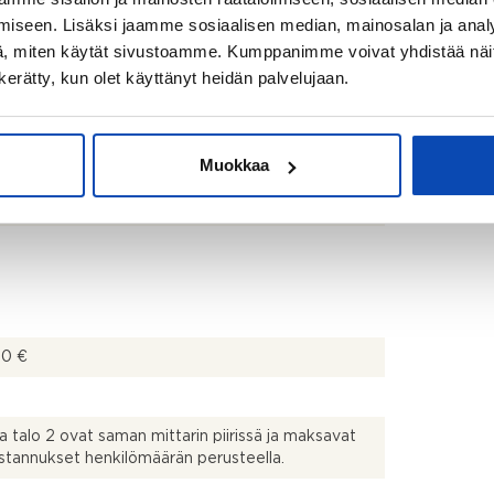
iseen. Lisäksi jaamme sosiaalisen median, mainosalan ja analy
a jääkaappi
, miten käytät sivustoamme. Kumppanimme voivat yhdistää näitä t
n kerätty, kun olet käyttänyt heidän palvelujaan.
uin ja suihku
Muokkaa
00 €
 ja talo 2 ovat saman mittarin piirissä ja maksavat
stannukset henkilömäärän perusteella.