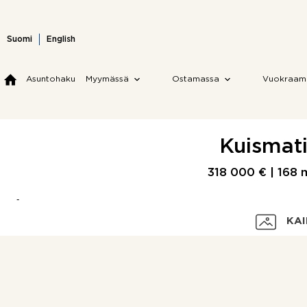
Skip
to
content
Suomi
English
Asuntohaku
Myymässä
Ostamassa
Vuokraam
Kuismati
318 000 € |
168 
KAI
Velaton hinta
Myyntihinta