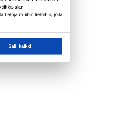
tiikka-alan
ietoja muihin tietoihin, joita
Salli kaikki