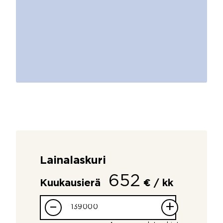
Lainalaskuri
652
Kuukausierä
€ / kk
–
+