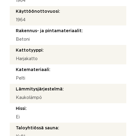
1964
Käyttöönottovuosi:
1964
Rakennus- ja pintamateriaalit:
Betoni
Kattotyyppi:
Harjakatto
Katemateriaali:
Pelti
Lämmitysjärjestelmä:
Kaukolämpö
Hissi:
Ei
Taloyhtiössä sauna: