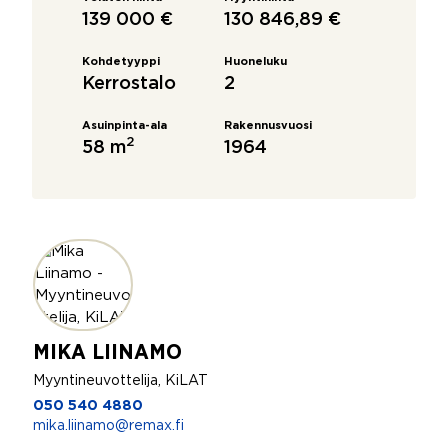
139 000 €
130 846,89 €
Kohdetyyppi
Huoneluku
Kerrostalo
2
Asuinpinta-ala
Rakennusvuosi
2
58 m
1964
MIKA LIINAMO
Myyntineuvottelija, KiLAT
050 540 4880
mika.liinamo@remax.fi