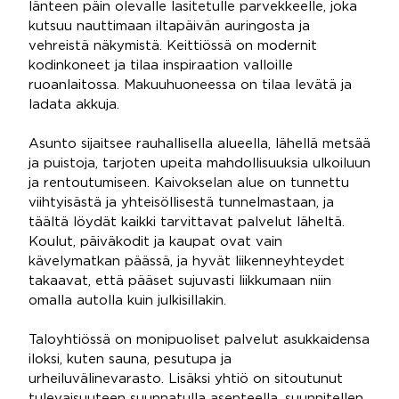
länteen päin olevalle lasitetulle parvekkeelle, joka
kutsuu nauttimaan iltapäivän auringosta ja
vehreistä näkymistä. Keittiössä on modernit
kodinkoneet ja tilaa inspiraation valloille
ruoanlaitossa. Makuuhuoneessa on tilaa levätä ja
ladata akkuja.
Asunto sijaitsee rauhallisella alueella, lähellä metsää
ja puistoja, tarjoten upeita mahdollisuuksia ulkoiluun
ja rentoutumiseen. Kaivokselan alue on tunnettu
viihtyisästä ja yhteisöllisestä tunnelmastaan, ja
täältä löydät kaikki tarvittavat palvelut läheltä.
Koulut, päiväkodit ja kaupat ovat vain
kävelymatkan päässä, ja hyvät liikenneyhteydet
takaavat, että pääset sujuvasti liikkumaan niin
omalla autolla kuin julkisillakin.
Taloyhtiössä on monipuoliset palvelut asukkaidensa
iloksi, kuten sauna, pesutupa ja
urheiluvälinevarasto. Lisäksi yhtiö on sitoutunut
tulevaisuuteen suunnatulla asenteella, suunnitellen