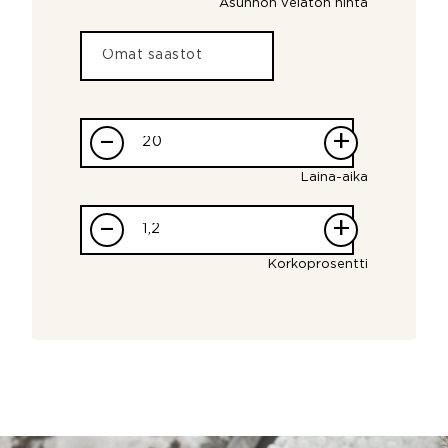
Asunnon velaton hinta
–
+
Laina-aika
–
+
Korkoprosentti