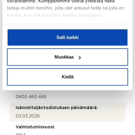
sivustoamme. Kumppanimme voivat yhdistää näitä
Kiinteistönhoidosta vastaa:
tietoja muihin tietoihin, joita olet antanut heille tai joita on
Huoltoyhtiö
kerätty, kun olet käyttänyt heidän palvelujaan.
Lisätietoja kiinteistönhoidosta:
TLX Group Oy Teuvo Pakkalan Katu 24 as. 2 90130
Salli kaikki
Oulu
Isännöitsijätoimisto:
Muokkaa
REIM Pääkaupunkiseutu Oy Vantaa
Isännöitsijän nimi:
Kiellä
Aimo Saarinen
Puhelinnumero:
0400 460 449
Isännöitsijäntodistuksen päivämäärä:
02.03.2026
Valmistumisvuosi: