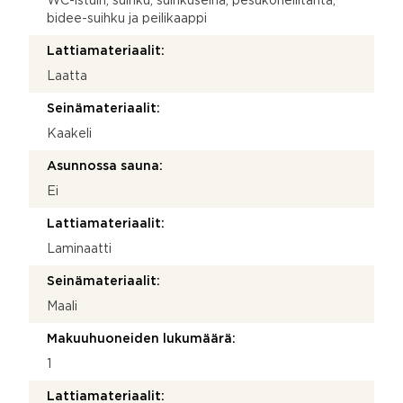
WC-istuin, suihku, suihkuseinä, pesukoneliitäntä,
bidee-suihku ja peilikaappi
Lattiamateriaalit:
Laatta
Seinämateriaalit:
Kaakeli
Asunnossa sauna:
Ei
Lattiamateriaalit:
Laminaatti
Seinämateriaalit:
Maali
Makuuhuoneiden lukumäärä:
1
Lattiamateriaalit: