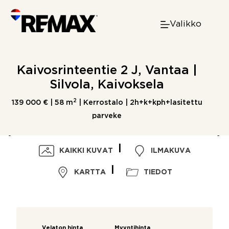
Skip
to
Valikko
content
Kaivosrinteentie 2 J, Vantaa |
Silvola, Kaivoksela
2
139 000 € |
58 m
| Kerrostalo | 2h+k+kph+lasitettu
parveke
KAIKKI KUVAT
ILMAKUVA
KARTTA
TIEDOT
Velaton hinta
Myyntihinta