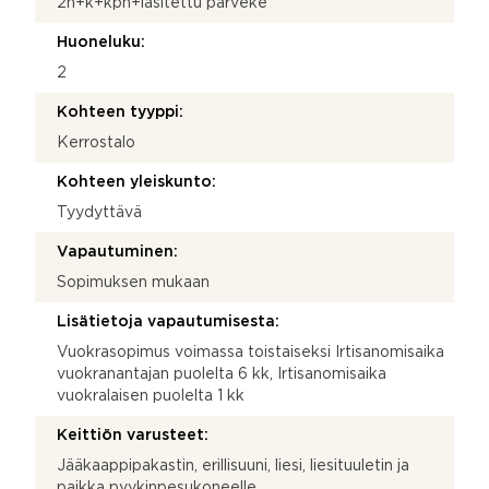
2h+k+kph+lasitettu parveke
Huoneluku:
2
Kohteen tyyppi:
Kerrostalo
Kohteen yleiskunto:
Tyydyttävä
Vapautuminen:
Sopimuksen mukaan
Lisätietoja vapautumisesta:
Vuokrasopimus voimassa toistaiseksi Irtisanomisaika
vuokranantajan puolelta 6 kk, Irtisanomisaika
vuokralaisen puolelta 1 kk
Keittiön varusteet:
Jääkaappipakastin, erillisuuni, liesi, liesituuletin ja
paikka pyykinpesukoneelle