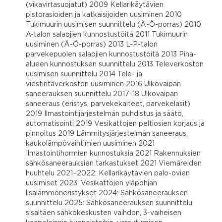
(vikavirtasuojatut) 2009 Kellarikäytävien
pistorasioiden ja katkaisijoiden uusiminen 2010
Tukimuurin uusimisen suunnittelu (Ä-Ö-porras) 2010
A-talon salaojien kunnostustöitä 2011 Tukimuurin
uusiminen (Ä-Ö-porras) 2013 L-P-talon
parvekepuolen salaojien kunnostustöitä 2013 Piha-
alueen kunnostuksen suunnittelu 2013 Televerkoston
uusimisen suunnittelu 2014 Tele- ja
viestintäverkoston uusiminen 2016 Ulkovaipan
saneerauksen suunnittelu 2017-18 Ulkovaipan
saneeraus (eristys, parvekekaiteet, parvekelasit)
2019 Ilmastointijärjestelmän puhdistus ja säätö,
automatisointi 2019 Vesikattojen peltiosien korjaus ja
pinnoitus 2019 Lämmitysjärjestelmän saneeraus,
kaukolämpövaihtimien uusiminen 2021
Ilmastointihormien kunnostuksia 2021 Rakennuksien
sähkösaneerauksien tarkastukset 2021 Viemäreiden
huuhtelu 2021–2022: Kellarikäytävien palo-ovien
uusimiset 2023: Vesikattojen yläpohjan
lisälämmöneristykset 2024: Sähkösaneerauksen
suunnittelu 2025: Sähkösaneerauksen suunnittelu,
sisältäen sähkökeskusten vaihdon, 3-vaiheisen