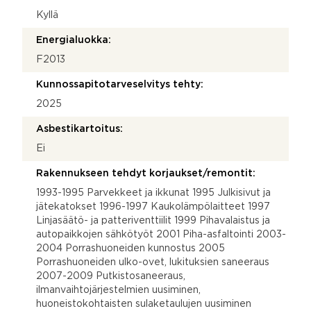
Kyllä
Energialuokka:
F2013
Kunnossapitotarveselvitys tehty:
2025
Asbestikartoitus:
Ei
Rakennukseen tehdyt korjaukset/remontit:
1993-1995 Parvekkeet ja ikkunat 1995 Julkisivut ja
jätekatokset 1996-1997 Kaukolämpölaitteet 1997
Linjasäätö- ja patteriventtiilit 1999 Pihavalaistus ja
autopaikkojen sähkötyöt 2001 Piha-asfaltointi 2003-
2004 Porrashuoneiden kunnostus 2005
Porrashuoneiden ulko-ovet, lukituksien saneeraus
2007-2009 Putkistosaneeraus,
ilmanvaihtojärjestelmien uusiminen,
huoneistokohtaisten sulaketaulujen uusiminen