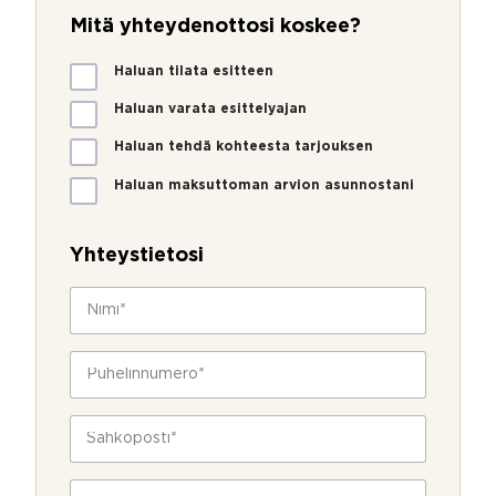
Mitä yhteydenottosi koskee?
M
Haluan tilata esitteen
i
t
Haluan varata esittelyajan
ä
Haluan tehdä kohteesta tarjouksen
y
h
Haluan maksuttoman arvion asunnostani
t
e
y
Yhteystietosi
d
e
N
n
i
o
m
t
*
i
P
t
*
u
o
h
s
e
S
i
l
ä
k
i
h
o
n
k
s
V