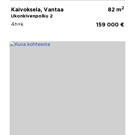
2
Kaivoksela, Vantaa
82 m
Ukonkivenpolku 2
4h+k
159 000 €