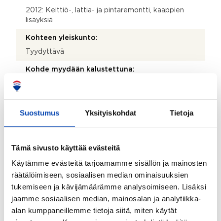
2012: Keittiö-, lattia- ja pintaremontti, kaappien
lisäyksiä
Kohteen yleiskunto:
Tyydyttävä
Kohde myydään kalustettuna:
Ei
Suostumus
Yksityiskohdat
Tietoja
Taloyhtiö
Taloyhtiön nimi:
Tämä sivusto käyttää evästeitä
Asunto Oy Kaivosrinne
Käytämme evästeitä tarjoamamme sisällön ja mainosten
Taloyhtiön Y-tunnus:
räätälöimiseen, sosiaalisen median ominaisuuksien
0201419-0
tukemiseen ja kävijämäärämme analysoimiseen. Lisäksi
jaamme sosiaalisen median, mainosalan ja analytiikka-
Kiinteistötunnus:
alan kumppaneillemme tietoja siitä, miten käytät
092-419-1-180