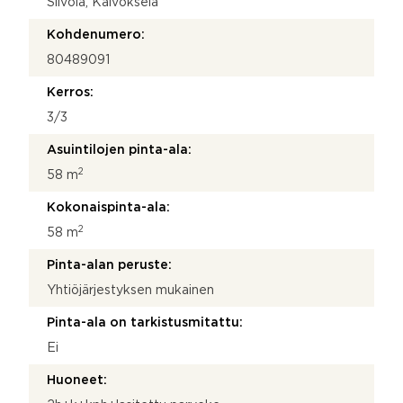
Silvola, Kaivoksela
Kohdenumero:
80489091
Kerros:
3/3
Asuintilojen pinta-ala:
2
58 m
Kokonaispinta-ala:
2
58 m
Pinta-alan peruste:
Yhtiöjärjestyksen mukainen
Pinta-ala on tarkistusmitattu:
Ei
Huoneet: