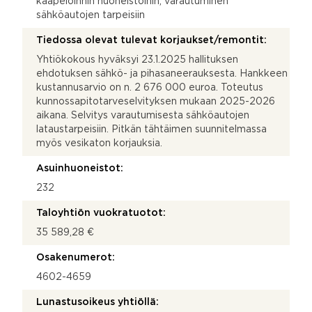
kaapeloinnin huoneistoihin, varautuminen
sähköautojen tarpeisiin
Tiedossa olevat tulevat korjaukset/remontit:
Yhtiökokous hyväksyi 23.1.2025 hallituksen
ehdotuksen sähkö- ja pihasaneerauksesta. Hankkeen
kustannusarvio on n. 2 676 000 euroa. Toteutus
kunnossapitotarveselvityksen mukaan 2025-2026
aikana. Selvitys varautumisesta sähköautojen
lataustarpeisiin. Pitkän tähtäimen suunnitelmassa
myös vesikaton korjauksia.
Asuinhuoneistot:
232
Taloyhtiön vuokratuotot:
35 589,28 €
Osakenumerot:
4602-4659
Lunastusoikeus yhtiöllä: