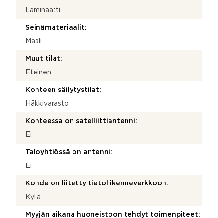
Laminaatti
Seinämateriaalit:
Maali
Muut tilat:
Eteinen
Kohteen säilytystilat:
Häkkivarasto
Kohteessa on satelliittiantenni:
Ei
Taloyhtiössä on antenni:
Ei
Kohde on liitetty tietoliikenneverkkoon:
Kyllä
Myyjän aikana huoneistoon tehdyt toimenpiteet: