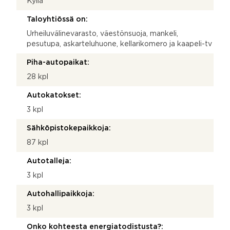
Kyllä
Taloyhtiössä on:
Urheiluvälinevarasto, väestönsuoja, mankeli,
pesutupa, askarteluhuone, kellarikomero ja kaapeli-tv
Piha-autopaikat:
28 kpl
Autokatokset:
3 kpl
Sähköpistokepaikkoja:
87 kpl
Autotalleja:
3 kpl
Autohallipaikkoja:
3 kpl
Onko kohteesta energiatodistusta?: