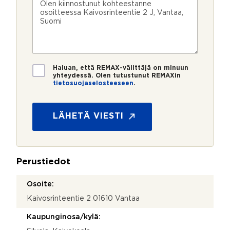
n
ö
k
i
u
p
e
e
m
o
e
s
e
s
?
t
r
t
i
o
i
*
*
T
Haluan, että REMAX-välittäjä on minuun
i
yhteydessä. Olen tutustunut REMAXin
tietosuojaselosteeseen
.
e
t
o
s
LÄHETÄ VIESTI
u
o
j
a
Perustiedot
*
Osoite:
Kaivosrinteentie 2 01610 Vantaa
Kaupunginosa/kylä: