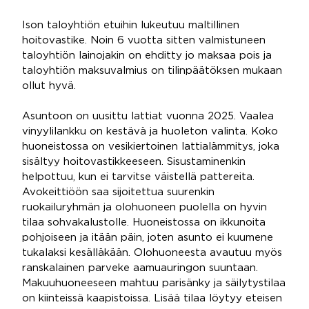
Ison taloyhtiön etuihin lukeutuu maltillinen
hoitovastike. Noin 6 vuotta sitten valmistuneen
taloyhtiön lainojakin on ehditty jo maksaa pois ja
taloyhtiön maksuvalmius on tilinpäätöksen mukaan
ollut hyvä.
Asuntoon on uusittu lattiat vuonna 2025. Vaalea
vinyylilankku on kestävä ja huoleton valinta. Koko
huoneistossa on vesikiertoinen lattialämmitys, joka
sisältyy hoitovastikkeeseen. Sisustaminenkin
helpottuu, kun ei tarvitse väistellä pattereita.
Avokeittiöön saa sijoitettua suurenkin
ruokailuryhmän ja olohuoneen puolella on hyvin
tilaa sohvakalustolle. Huoneistossa on ikkunoita
pohjoiseen ja itään päin, joten asunto ei kuumene
tukalaksi kesälläkään. Olohuoneesta avautuu myös
ranskalainen parveke aamuauringon suuntaan.
Makuuhuoneeseen mahtuu parisänky ja säilytystilaa
on kiinteissä kaapistoissa. Lisää tilaa löytyy eteisen