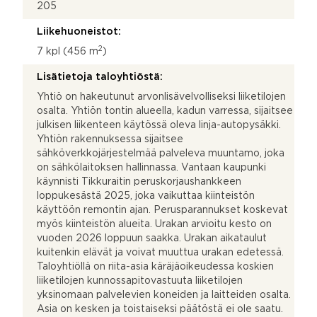
205
Liikehuoneistot:
2
7 kpl (456 m
)
Lisätietoja taloyhtiöstä:
Yhtiö on hakeutunut arvonlisävelvolliseksi liiketilojen
osalta. Yhtiön tontin alueella, kadun varressa, sijaitsee
julkisen liikenteen käytössä oleva linja-autopysäkki.
Yhtiön rakennuksessa sijaitsee
sähköverkkojärjestelmää palveleva muuntamo, joka
on sähkölaitoksen hallinnassa. Vantaan kaupunki
käynnisti Tikkuraitin peruskorjaushankkeen
loppukesästä 2025, joka vaikuttaa kiinteistön
käyttöön remontin ajan. Perusparannukset koskevat
myös kiinteistön alueita. Urakan arvioitu kesto on
vuoden 2026 loppuun saakka. Urakan aikataulut
kuitenkin elävät ja voivat muuttua urakan edetessä.
Taloyhtiöllä on riita-asia käräjäoikeudessa koskien
liiketilojen kunnossapitovastuuta liiketilojen
yksinomaan palvelevien koneiden ja laitteiden osalta.
Asia on kesken ja toistaiseksi päätöstä ei ole saatu.