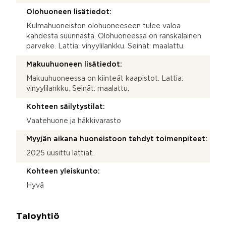
Olohuoneen lisätiedot:
Kulmahuoneiston olohuoneeseen tulee valoa
kahdesta suunnasta. Olohuoneessa on ranskalainen
parveke. Lattia: vinyylilankku. Seinät: maalattu.
Makuuhuoneen lisätiedot:
Makuuhuoneessa on kiinteät kaapistot. Lattia:
vinyylilankku. Seinät: maalattu.
Kohteen säilytystilat:
Vaatehuone ja häkkivarasto
Myyjän aikana huoneistoon tehdyt toimenpiteet:
2025 uusittu lattiat.
Kohteen yleiskunto:
Hyvä
Taloyhtiö