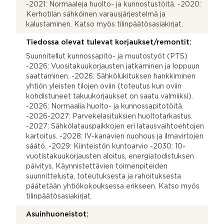
-2021: Normaaleja huolto- ja kunnostustöitä. -2020:
Kerhotilan sähköinen varausjärjestelmä ja
kalustaminen. Katso myös tilinpäätösasiakirjat.
Tiedossa olevat tulevat korjaukset/remontit:
Suunnitellut kunnossapito- ja muutostyöt (PTS)
-2026: Vuositakuukorjausten jatkaminen ja loppuun
saattaminen. -2026: Sähkölukituksen hankkiminen
yhtiön yleisten tilojen oviin (toteutus kun oviin
kohdistuneet takuukorjaukset on saatu valmiiksi).
-2026: Normaalia huolto- ja kunnossapitotöitä.
-2026-2027: Parvekelasituksien huoltotarkastus.
-2027: Sähkölatauspaikkojen eri latausvaihtoehtojen
kartoitus. -2028: IV-kanavien nuohous ja ilmavirtojen
säätö. -2029: Kiinteistön kuntoarvio -2030: 10-
vuotistakuukorjausten aloitus, energiatodistuksen
päivitys. Käynnistettävien toimenpiteiden
suunnittelusta, toteutuksesta ja rahoituksesta
päätetään yhtiökokouksessa erikseen. Katso myös
tilinpäätösasiakirjat.
Asuinhuoneistot: