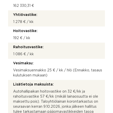
162 330,31 €
Yhtiövastike:
1 278 € / kk
Hoitovastike:
192 € / kk
Rahoitusvastike:
1 086 € / kk
Vesimaksu:
Vesimaksuennakko 25 € / kk / hlö (Ennakko, tasaus
kulutuksen mukaan)
Lisätietoja maksuista:
Autohallipaikan hoitovastike on 32 €/kk ja
rahoitusvastike 57 €/kk (mikäli lainaosuutta ei ole
maksettu pois). Taloyhtiölainan korontarkastus on
seuraavan kerran 9.10.2026, jonka jälkeen hallitus
tulee tarkastamaan pääomavastikkeiden tasoa