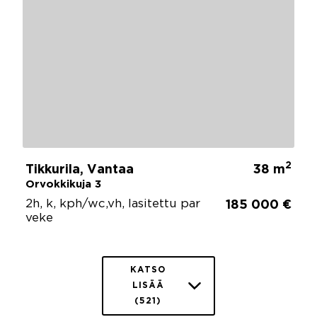
2
Tikkurila, Vantaa
38 m
Orvokkikuja 3
2h, k, kph/wc,vh, lasitettu par
185 000 €
veke
KATSO
LISÄÄ
(521)