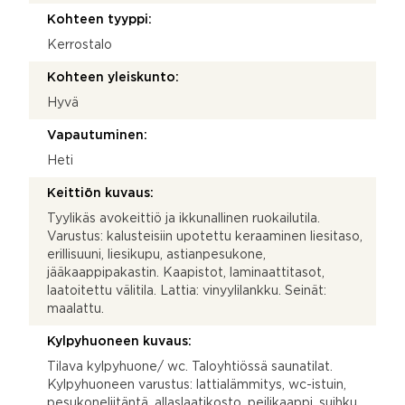
Kohteen tyyppi:
Kerrostalo
Kohteen yleiskunto:
Hyvä
Vapautuminen:
Heti
Keittiön kuvaus:
Tyylikäs avokeittiö ja ikkunallinen ruokailutila.
Varustus: kalusteisiin upotettu keraaminen liesitaso,
erillisuuni, liesikupu, astianpesukone,
jääkaappipakastin. Kaapistot, laminaattitasot,
laatoitettu välitila. Lattia: vinyylilankku. Seinät:
maalattu.
Kylpyhuoneen kuvaus:
Tilava kylpyhuone/ wc. Taloyhtiössä saunatilat.
Kylpyhuoneen varustus: lattialämmitys, wc-istuin,
pesukoneliitäntä, allaslaatikosto, peilikaappi, suihku,