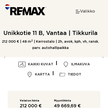
Skip
to
Valikko
content
Unikkotie 11 B, Vantaa | Tikkurila
2
212 000 € |
48 m
| Kerrostalo | 2h, avok, kph, vh, ransk.
parv. autohallipaikka
KAIKKI KUVAT
ILMAKUVA
KARTTA
TIEDOT
Velaton hinta
Myyntihinta
212 000 €
49 669,69 €