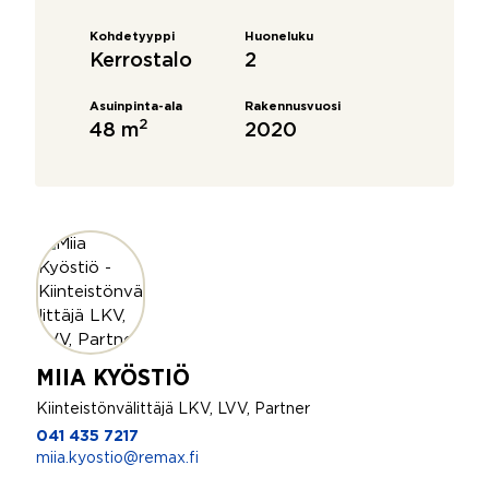
Kohdetyyppi
Huoneluku
Kerrostalo
2
Asuinpinta-ala
Rakennusvuosi
2
48 m
2020
MIIA KYÖSTIÖ
Kiinteistönvälittäjä LKV, LVV, Partner
041 435 7217
miia.kyostio@remax.fi