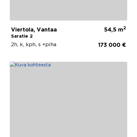
2
Viertola, Vantaa
54,5 m
Saratie 2
2h, k, kph, s +piha
173 000 €