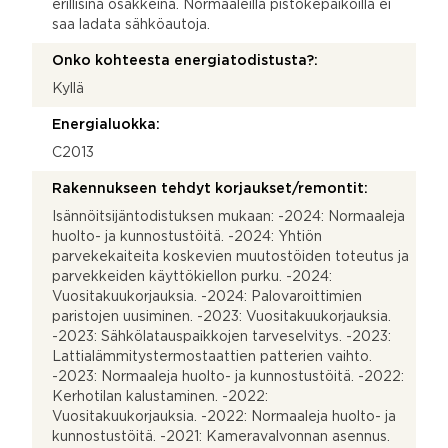
erillisinä osakkeina. Normaaleilla pistokepaikoilla ei
saa ladata sähköautoja.
Onko kohteesta energiatodistusta?:
Kyllä
Energialuokka:
C2013
Rakennukseen tehdyt korjaukset/remontit:
Isännöitsijäntodistuksen mukaan: -2024: Normaaleja
huolto- ja kunnostustöitä. -2024: Yhtiön
parvekekaiteita koskevien muutostöiden toteutus ja
parvekkeiden käyttökiellon purku. -2024:
Vuositakuukorjauksia. -2024: Palovaroittimien
paristojen uusiminen. -2023: Vuositakuukorjauksia.
-2023: Sähkölatauspaikkojen tarveselvitys. -2023:
Lattialämmitystermostaattien patterien vaihto.
-2023: Normaaleja huolto- ja kunnostustöitä. -2022:
Kerhotilan kalustaminen. -2022:
Vuositakuukorjauksia. -2022: Normaaleja huolto- ja
kunnostustöitä. -2021: Kameravalvonnan asennus.