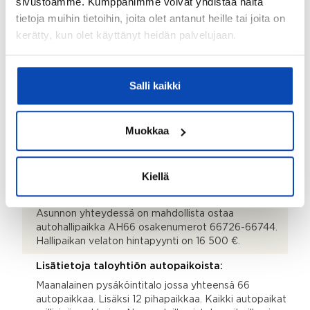
sivustoamme. Kumppanimme voivat yhdistää näitä
tietoja muihin tietoihin, joita olet antanut heille tai joita on
Lämmitysjärjestelmä:
kerätty, kun olet käyttänyt heidän palvelujaan.
Kaukolämpö, vesikiertoinen lattialämmitys
Hissi:
Kyllä
Salli kaikki
Taloyhtiössä sauna:
Kyllä
Muokkaa
Taloyhtiössä on:
Kaapeli-tv ja laajakaista
Kiellä
Lisätietoja autopaikasta:
Asunnon yhteydessä on mahdollista ostaa
autohallipaikka AH66 osakenumerot 66726-66744.
Hallipaikan velaton hintapyynti on 16 500 €.
Lisätietoja taloyhtiön autopaikoista:
Maanalainen pysäköintitalo jossa yhteensä 66
autopaikkaa. Lisäksi 12 pihapaikkaa. Kaikki autopaikat