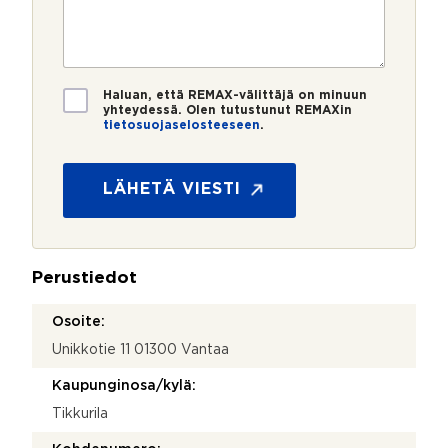
m
o
e
s
o
e
s
?
t
j
r
t
i
a
o
i
N
*
*
T
i
Haluan, että REMAX-välittäjä on minuun
i
m
yhteydessä. Olen tutustunut REMAXin
tietosuojaselosteeseen
.
e
i
t
M
o
i
s
t
LÄHETÄ VIESTI
u
ä
o
j
a
Perustiedot
*
Osoite:
Unikkotie 11 01300 Vantaa
Kaupunginosa/kylä:
Tikkurila