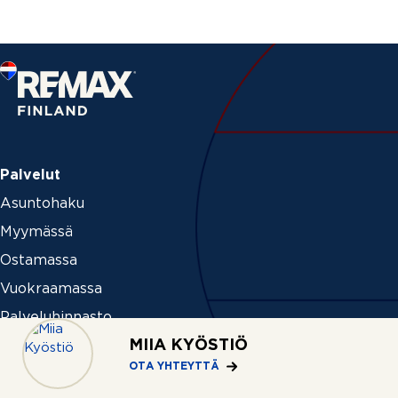
Palvelut
Asuntohaku
Myymässä
Ostamassa
Vuokraamassa
Palveluhinnasto
MIIA KYÖSTIÖ
Ideat ja vinkit
OTA YHTEYTTÄ
Myytävät liiketilat ja liiketoiminnot