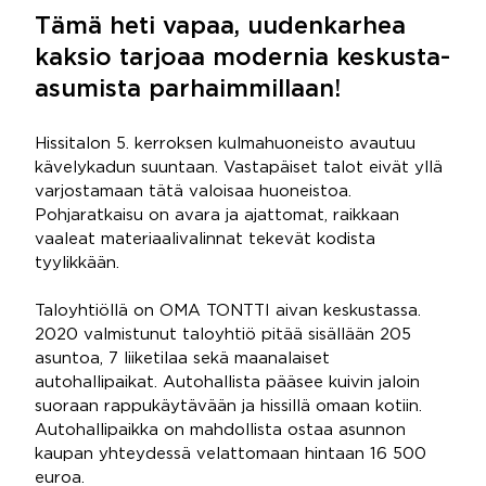
Tämä heti vapaa, uudenkarhea
kaksio tarjoaa modernia keskusta-
asumista parhaimmillaan!
Hissitalon 5. kerroksen kulmahuoneisto avautuu
kävelykadun suuntaan. Vastapäiset talot eivät yllä
varjostamaan tätä valoisaa huoneistoa.
Pohjaratkaisu on avara ja ajattomat, raikkaan
vaaleat materiaalivalinnat tekevät kodista
tyylikkään.
Taloyhtiöllä on OMA TONTTI aivan keskustassa.
2020 valmistunut taloyhtiö pitää sisällään 205
asuntoa, 7 liiketilaa sekä maanalaiset
autohallipaikat. Autohallista pääsee kuivin jaloin
suoraan rappukäytävään ja hissillä omaan kotiin.
Autohallipaikka on mahdollista ostaa asunnon
kaupan yhteydessä velattomaan hintaan 16 500
euroa.