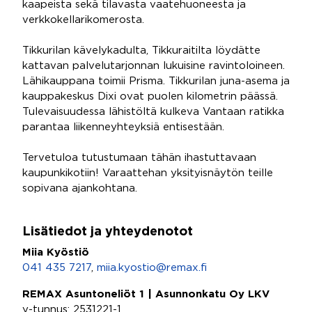
kaapeista sekä tilavasta vaatehuoneesta ja
verkkokellarikomerosta.
Tikkurilan kävelykadulta, Tikkuraitilta löydätte
kattavan palvelutarjonnan lukuisine ravintoloineen.
Lähikauppana toimii Prisma. Tikkurilan juna-asema ja
kauppakeskus Dixi ovat puolen kilometrin päässä.
Tulevaisuudessa lähistöltä kulkeva Vantaan ratikka
parantaa liikenneyhteyksiä entisestään.
Tervetuloa tutustumaan tähän ihastuttavaan
kaupunkikotiin! Varaattehan yksityisnäytön teille
sopivana ajankohtana.
Lisätiedot ja yhteydenotot
Miia Kyöstiö
041 435 7217
,
miia.kyostio@remax.fi
REMAX Asuntoneliöt 1 | Asunnonkatu Oy LKV
y-tunnus: 2531221-1