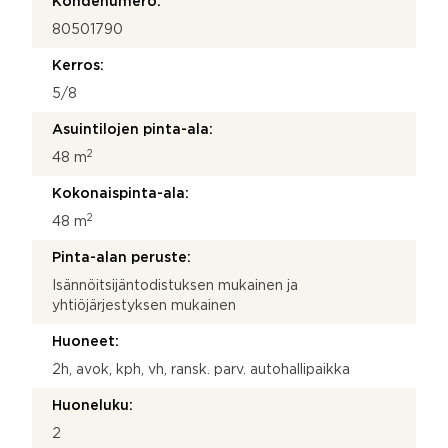
Kohdenumero:
80501790
Kerros:
5/8
Asuintilojen pinta-ala:
2
48 m
Kokonaispinta-ala:
2
48 m
Pinta-alan peruste:
Isännöitsijäntodistuksen mukainen ja
yhtiöjärjestyksen mukainen
Huoneet:
2h, avok, kph, vh, ransk. parv. autohallipaikka
Huoneluku:
2