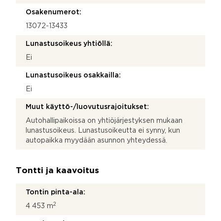
Osakenumerot:
13072-13433
Lunastusoikeus yhtiöllä:
Ei
Lunastusoikeus osakkailla:
Ei
Muut käyttö-/luovutusrajoitukset:
Autohallipaikoissa on yhtiöjärjestyksen mukaan
lunastusoikeus. Lunastusoikeutta ei synny, kun
autopaikka myydään asunnon yhteydessä.
Tontti ja kaavoitus
Tontin pinta-ala:
2
4 453 m