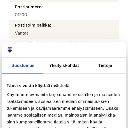
Postinumero:
01300
Postitoimipaikka:
Vantaa
Isännöitsijäntodistuksen päivämäärä:
10.04.2026
Valmistumisvuosi:
Suostumus
Yksityiskohdat
Tietoja
2020
Käyttöönottovuosi:
Tämä sivusto käyttää evästeitä
2020
Käytämme evästeitä tarjoamamme sisällön ja mainosten
Rakennus- ja pintamateriaalit:
räätälöimiseen, sosiaalisen median ominaisuuksien
Betoni
tukemiseen ja kävijämäärämme analysoimiseen. Lisäksi
jaamme sosiaalisen median, mainosalan ja analytiikka-
Kattotyyppi:
alan kumppaneillemme tietoja siitä, miten käytät
Tasakatto