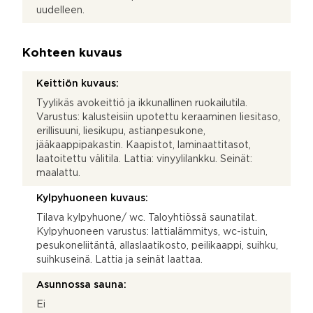
uudelleen.
Kohteen kuvaus
Keittiön kuvaus:
Tyylikäs avokeittiö ja ikkunallinen ruokailutila.
Varustus: kalusteisiin upotettu keraaminen liesitaso,
erillisuuni, liesikupu, astianpesukone,
jääkaappipakastin. Kaapistot, laminaattitasot,
laatoitettu välitila. Lattia: vinyylilankku. Seinät:
maalattu.
Kylpyhuoneen kuvaus:
Tilava kylpyhuone/ wc. Taloyhtiössä saunatilat.
Kylpyhuoneen varustus: lattialämmitys, wc-istuin,
pesukoneliitäntä, allaslaatikosto, peilikaappi, suihku,
suihkuseinä. Lattia ja seinät laattaa.
Asunnossa sauna:
Ei