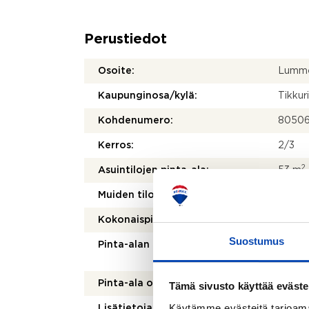
Perustiedot
Osoite:
Lumme
Kaupunginosa/kylä:
Tikkuri
Kohdenumero:
8050
Kerros:
2/3
2
Asuintilojen pinta-ala:
53 m
2
Muiden tilojen pinta-ala:
0 m
2
Kokonaispinta-ala:
53 m
Suostumus
Pinta-alan peruste:
Yhtiöj
mukai
Pinta-ala on tarkistusmitattu:
Ei
Tämä sivusto käyttää eväste
Käytämme evästeitä tarjoama
Lisätietoja pinta-alasta:
Ei tar