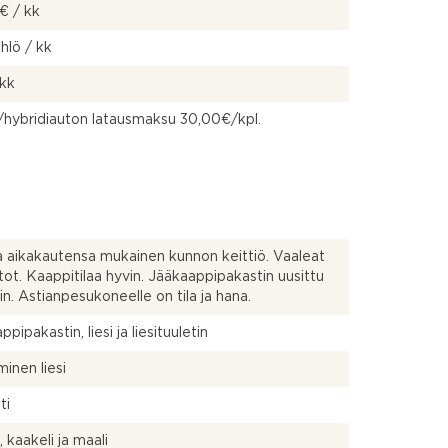
€ / kk
 hlö / kk
 kk
hybridiauton latausmaksu 30,00€/kpl.
a aikakautensa mukainen kunnon keittiö. Vaaleat
tot. Kaappitilaa hyvin. Jääkaappipakastin uusittu
ain. Astianpesukoneelle on tila ja hana.
pipakastin, liesi ja liesituuletin
inen liesi
ti
 kaakeli ja maali