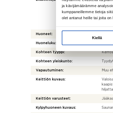
kohtei
ja kävijämäärämme analysoim
olenna
kumppaneillemme tietoja siitä
mittau
olet antanut heille tai joita o
laskett
olla e
Huoneet:
2h+k+s
Kiellä
Huoneluku:
2
Kohteen tyyppi:
Kerros
Kohteen yleiskunto:
Tyydy
Vapautuminen:
Muu e
Keittiön kuvaus:
Valois
kaapis
hiljatt
Keittiön varusteet:
Jääkaap
Kylpyhuoneen kuvaus:
Sauna