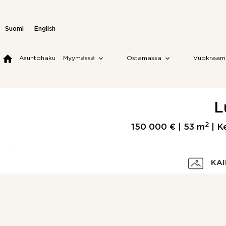
Skip
to
content
Suomi
English
Asuntohaku
Myymässä
Ostamassa
Vuokraam
L
2
150 000 € |
53 m
| Ke
KAI
Velaton hinta
Myyntihinta