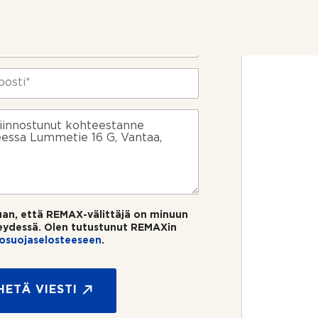
uan, että REMAX-välittäjä on minuun
eydessä. Olen tutustunut REMAXin
tosuojaselosteeseen
.
HETÄ VIESTI