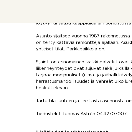
löylyjen jälkeen.
Valoisa keittiö on vaalea sävyinen ja siinä o
löytyy runsaasti kaappitilaa ja huoneistoss
Asunto sijaitsee vuonna 1987 rakennetussa ta
on tehty kattavia remontteja ajallaan. Asu
yhteiset tilat. Parkkipaikkoja on.
Sijainti on erinomainen: kaikki palvelut ovat
liikenneyhteydet ovat sujuvat sekä julkisilla 
tarjoaa monipuoliset (uima- ja jäähalli kävel
harrastusmahdollisuudet ja vehreät ulkoilurei
houkuttelevan.
Tartu tilaisuuteen ja tee tästä asunnosta om
Tiedustelut Tuomas Astrén 0442707007