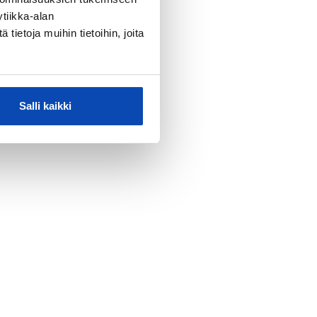
tiikka-alan
ietoja muihin tietoihin, joita
Salli kaikki