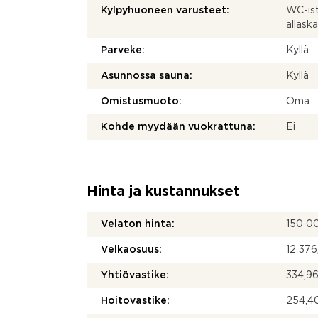
Kylpyhuoneen varusteet:
WC-ist
allask
Parveke:
Kyllä
Asunnossa sauna:
Kyllä
Omistusmuoto:
Oma
Kohde myydään vuokrattuna:
Ei
Hinta ja kustannukset
Velaton hinta:
150 0
Velkaosuus:
12 376
Yhtiövastike:
334,96
Hoitovastike:
254,40