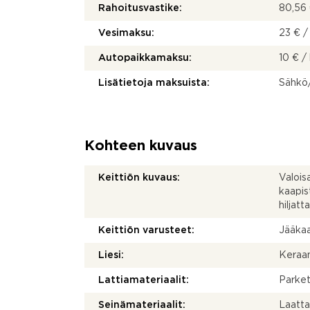
Rahoitusvastike:
80,56 
Vesimaksu:
23 € /
Autopaikkamaksu:
10 € /
Lisätietoja maksuista:
Sähkö/
Kohteen kuvaus
Keittiön kuvaus:
Valois
kaapis
hiljatt
Keittiön varusteet:
Jääkaap
Liesi:
Keraam
Lattiamateriaalit:
Parket
Seinämateriaalit:
Laatta,