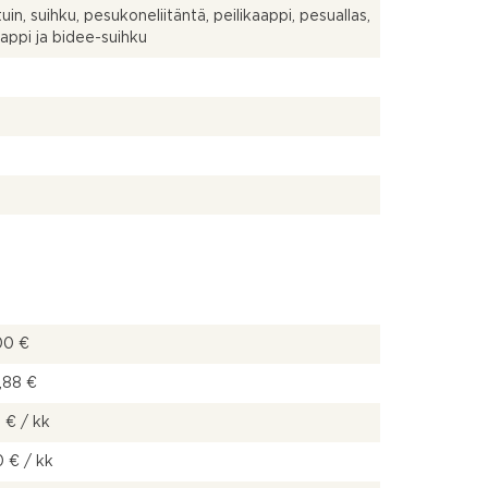
uin, suihku, pesukoneliitäntä, peilikaappi, pesuallas,
aappi ja bidee-suihku
00 €
,88 €
 € / kk
 € / kk