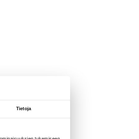
Tietoja
 ominaisuuksien tukemiseen