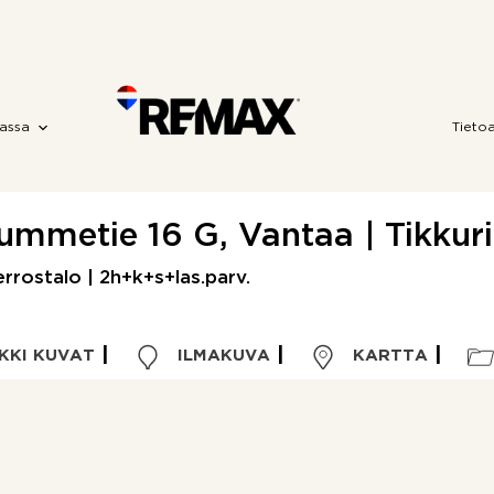
assa
Tieto
ummetie 16 G, Vantaa | Tikkuri
rrostalo | 2h+k+s+las.parv.
KKI KUVAT
ILMAKUVA
KARTTA
Kohdetyyppi