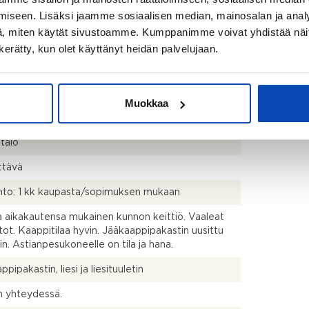
ssa (yhtiö rekisteröity ennen 01.01.1992) poiketa
iseen. Lisäksi jaamme sosiaalisen median, mainosalan ja analy
isestikin asuinrakennusten nykyisten
, miten käytät sivustoamme. Kumppanimme voivat yhdistää näitä t
stapojen ja standardien (SFS 5139) mukaan
n kerätty, kun olet käyttänyt heidän palvelujaan.
avasta asuintilojen pinta-alasta. Pinta-ala voi siis
dellä mainittua pienempi tai suurempi.
+las.parv.
Muokkaa
talo
ttävä
hto: 1 kk kaupasta/sopimuksen mukaan
a aikakautensa mukainen kunnon keittiö. Vaaleat
tot. Kaappitilaa hyvin. Jääkaappipakastin uusittu
ain. Astianpesukoneelle on tila ja hana.
pipakastin, liesi ja liesituuletin
n yhteydessä.