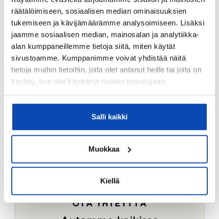
Ostotoimeksiantopalvelumme sopii myös esimerkiksi
räätälöimiseen, sosiaalisen median ominaisuuksien
sijoitus- ja vapaa-ajan asuntojen ostoon.
tukemiseen ja kävijämäärämme analysoimiseen. Lisäksi
jaamme sosiaalisen median, mainosalan ja analytiikka-
LUE LISÄÄ
alan kumppaneillemme tietoja siitä, miten käytät
sivustoamme. Kumppanimme voivat yhdistää näitä
tietoja muihin tietoihin, joita olet antanut heille tai joita on
kerätty, kun olet käyttänyt heidän palvelujaan.
Salli kaikki
Muokkaa
Kiellä
OTA YHTEYTTÄ