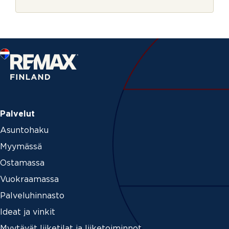
r
s
j
o
e
u
r
c
e
Palvelut
Asuntohaku
Myymässä
Ostamassa
Vuokraamassa
Palveluhinnasto
Ideat ja vinkit
Myytävät liiketilat ja liiketoiminnot