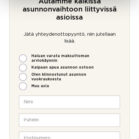
Autamme kaikissa
asunnonvaihtoon liittyvissä
asioissa
Jätä yhteydenottopyyntö, niin jutellaan
lisää.
M
Haluan varata maksuttoman
i
arviokäynnin
t
Kaipaan apua asunnon ostoon
e
Olen kiinnostunut asunnon
n
vuokrauksesta
v
Muu asia
o
i
N
m
i
m
m
e
i
P
o
*
u
l
h
l
e
P
a