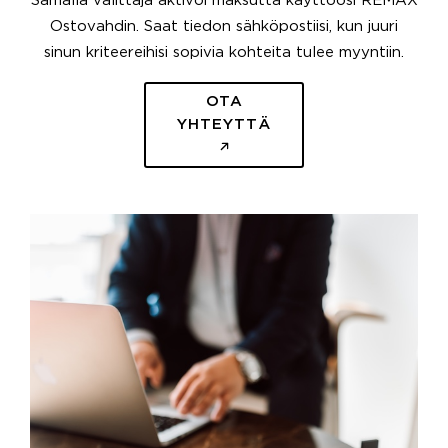
Samalla välittäjä aktivoi maksutta käyttöösi REMAX
Ostovahdin. Saat tiedon sähköpostiisi, kun juuri
sinun kriteereihisi sopivia kohteita tulee myyntiin.
OTA
YHTEYTTÄ