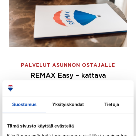
PALVELUT ASUNNON OSTAJALLE
REMAX Easy – kattava
palvelupaketti asunnon ostoon
REMAX Easy on palvelupakettimme asunnon
ostajille.
Tee ostotoimeksianto ja etsimme juuri
Suostumus
Yksityiskohdat
Tietoja
sinulle sopivan kodin, eikä sinun tarvitse nähdä
vaivaa sen löytämiseksi.
Tämä sivusto käyttää evästeitä
Hoidamme koko ostoprosessin puolestasi.
Käytämme evästeitä tarjoamamme sisällön ja mainosten