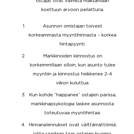
ostajat ovat valmiita maksamaan
koettuun arvoon peilattuna.
Asunnon omistajan toiveet
korkeammasta myyntihinnasta – korkea
hintapyynti.
Markkinoiden kiinnostus on
korkeimmillaan silloin, kun asunto tulee
myyntiin ja kiinnostus heikkenee 2-4
viikon kuluttua.
Kun kohde ”happanee” ostajien parissa,
markkinapsykologia laskee asunnosta
toteutuvaa myyntihintaa.
Hinnanalennukset ovat välttämättömiä,
jotta saadaan taas ostajien huomio.