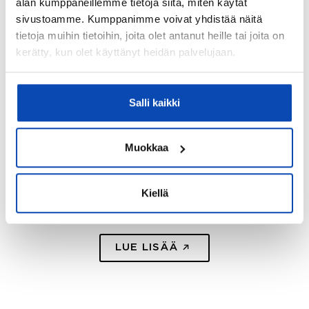
alan kumppaneillemme tietoja siitä, miten käytät
sivustoamme. Kumppanimme voivat yhdistää näitä
tietoja muihin tietoihin, joita olet antanut heille tai joita on
kerätty, kun olet käyttänyt heidän palvelujaan.
Salli kaikki
ASUNTOJEN HINNAT
Muokkaa
Testaa asuntosi hinta
Haluatko selvittää itse asuntosi arvon? Kokeile
asunnon hintalaskuriamme, saat tarkan arvion
Kiellä
asuntosi arvosta.
LUE LISÄÄ