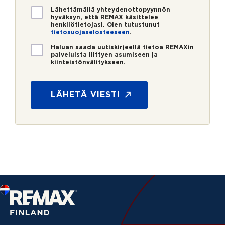
*
V
Lähettämällä yhteydenottopyynnön
hyväksyn, että REMAX käsittelee
a
henkilötietojasi. Olen tutustunut
h
tietosuojaselosteeseen
.
v
U
i
Haluan saada uutiskirjeellä tietoa REMAXin
palveluista liittyen asumiseen ja
u
s
kiinteistönvälitykseen.
t
t
M
i
u
i
s
s
t
LÄHETÄ VIESTI
k
*
e
i
n
r
*
j
M
e
i
t
e
n