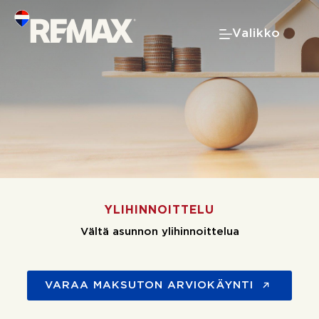
Skip
to
Valikko
content
YLIHINNOITTELU
Vältä asunnon ylihinnoittelua
VARAA MAKSUTON ARVIOKÄYNTI