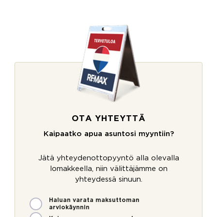
OTA YHTEYTTÄ
Kaipaatko apua asuntosi myyntiin?
Jätä yhteydenottopyyntö alla olevalla
lomakkeella, niin välittäjämme on
yhteydessä sinuun.
M
Haluan varata maksuttoman
arviokäynnin
i