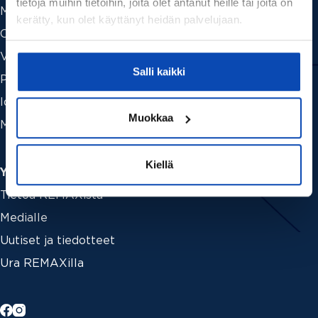
tietoja muihin tietoihin, joita olet antanut heille tai joita on
Myymässä
kerätty, kun olet käyttänyt heidän palvelujaan.
Ostamassa
Vuokraamassa
Salli kaikki
Palveluhinnasto
Ideat ja vinkit
Muokkaa
Myytävät liiketilat ja liiketoiminnot
Kiellä
Yritys
Tietoa REMAXista
Medialle
Uutiset ja tiedotteet
Ura REMAXilla