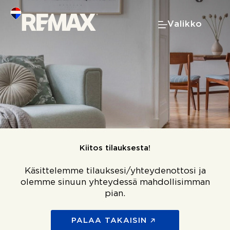
Skip
to
Valikko
content
Kiitos tilauksesta!
Käsittelemme tilauksesi/yhteydenottosi ja
olemme sinuun yhteydessä mahdollisimman
pian.
PALAA TAKAISIN