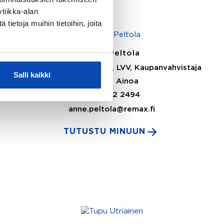
tiikka-alan
ietoja muihin tietoihin, joita
Anne Peltola
Kiinteistönvälittäjä LKV, LVV, Kaupanvahvistaja
Salli kaikki
REMAX Ainoa
044 042 2494
anne.peltola@remax.fi
TUTUSTU MINUUN