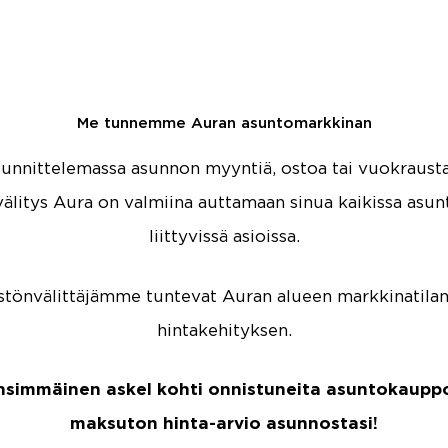
Me tunnemme Auran asuntomarkkinan
uunnittelemassa asunnon myyntiä, ostoa tai vuokraus
välitys Aura on valmiina auttamaan sinua kaikissa as
liittyvissä asioissa.
istönvälittäjämme tuntevat Auran alueen markkinatilan
hintakehityksen.
ensimmäinen askel kohti onnistuneita asuntokauppoj
maksuton hinta-arvio asunnostasi!