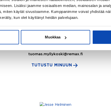
iseen. Lisäksi jaamme sosiaalisen median, mainosalan ja analy
, miten käytät sivustoamme. Kumppanimme voivat yhdistää näitä t
n kerätty, kun olet käyttänyt heidän palvelujaan.
Tuomas Myllykoski
Kiinteistönvälittäjä LKV, LVV, Kaupanvahvistaja
Muokkaa
REMAX Ainoa
040 175 2212
tuomas.myllykoski@remax.fi
TUTUSTU MINUUN