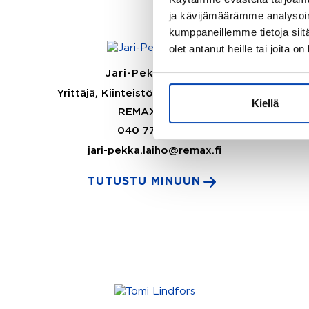
ja kävijämäärämme analysoim
kumppaneillemme tietoja siitä
olet antanut heille tai joita o
Jari-Pekka Laiho
Yrittäjä, Kiinteistönvälittäjä LKV, LVV
Kiellä
REMAX Ainoa
040 772 7930
jari-pekka.laiho@remax.fi
TUTUSTU MINUUN