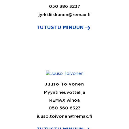
050 386 3237
jyrki.liikkanen@remax.fi
TUTUSTU MINUUN
Juuso Toivonen
Myyntineuvottelija
REMAX Ainoa
050 560 6323
juuso.toivonen@remax.fi