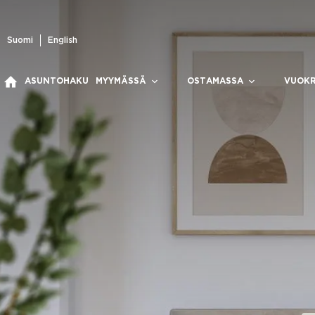
Skip
to
content
Suomi
English
ASUNTOHAKU
MYYMÄSSÄ
OSTAMASSA
VUOK