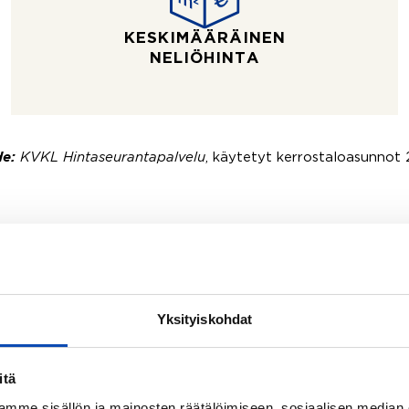
KESKIMÄÄRÄINEN
NELIÖHINTA
e:
KVKL Hintaseurantapalvelu
, käytetyt kerrostaloasunnot
Yksityiskohdat
Välittäjämme
itä
mme sisällön ja mainosten räätälöimiseen, sosiaalisen median