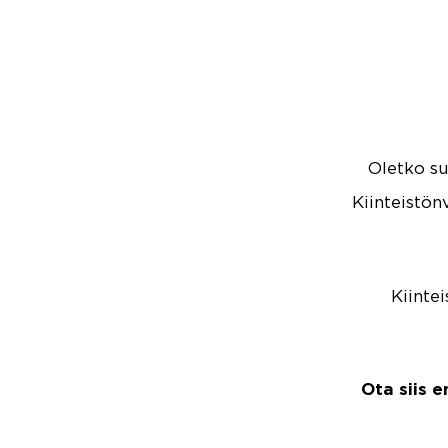
Oletko s
Kiinteistön
Kiinte
Ota siis 