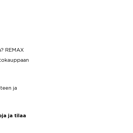
ta? REMAX
untokauppaan
teen ja
a ja tilaa