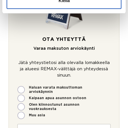
Kiellä
OTA YHTEYTTÄ
Varaa maksuton arviokäynti
Jätä yhteystietosi alla olevalla lomakkeella
ja alueesi REMAX-välittäjä on yhteydessä
sinuun.
M
Haluan varata maksuttoman
arviokäynnin
i
t
Kaipaan apua asunnon ostoon
e
Olen kiinnostunut asunnon
n
vuokrauksesta
v
Muu asia
o
i
N