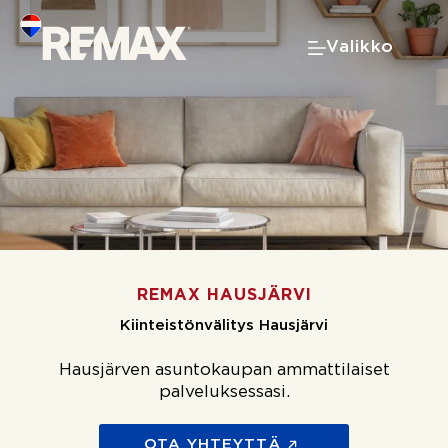
Skip
to
Valikko
content
REMAX HAUSJÄRVI
Kiinteistönvälitys Hausjärvi
Hausjärven asuntokaupan ammattilaiset
palveluksessasi.
OTA YHTEYTTÄ