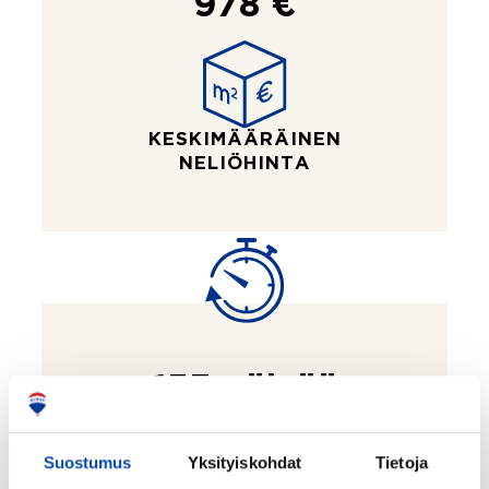
978 €
KESKIMÄÄRÄINEN
NELIÖHINTA
153 päivää
KESKIMÄÄRÄINEN
MYYNTIAIKA
Suostumus
Yksityiskohdat
Tietoja