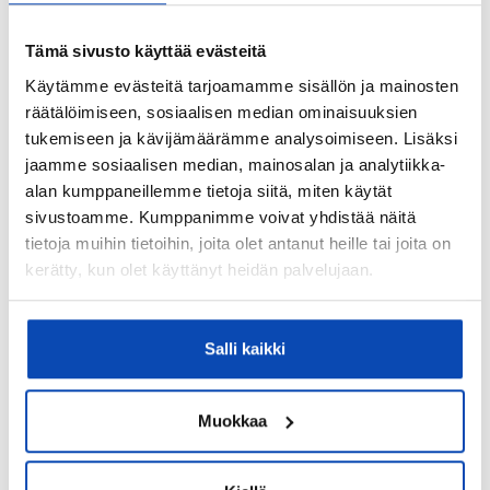
Tämä sivusto käyttää evästeitä
Käytämme evästeitä tarjoamamme sisällön ja mainosten
räätälöimiseen, sosiaalisen median ominaisuuksien
tukemiseen ja kävijämäärämme analysoimiseen. Lisäksi
jaamme sosiaalisen median, mainosalan ja analytiikka-
LISÄÄ (
6
)
alan kumppaneillemme tietoja siitä, miten käytät
Välittäjämme
sivustoamme. Kumppanimme voivat yhdistää näitä
tietoja muihin tietoihin, joita olet antanut heille tai joita on
kerätty, kun olet käyttänyt heidän palvelujaan.
Salli kaikki
Muokkaa