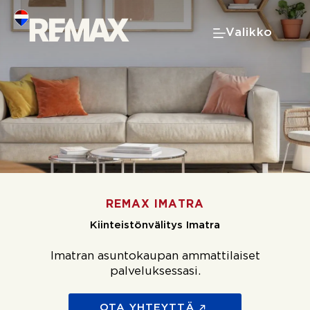
Skip
to
Valikko
content
REMAX IMATRA
Kiinteistönvälitys Imatra
Imatran asuntokaupan ammattilaiset
palveluksessasi.
OTA YHTEYTTÄ