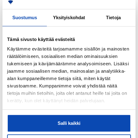
Suostumus
Yksityiskohdat
Tietoja
Tämä sivusto käyttää evästeitä
Välittäjämme
Käytämme evästeitä tarjoamamme sisällön ja mainosten
räätälöimiseen, sosiaalisen median ominaisuuksien
tukemiseen ja kävijämäärämme analysoimiseen. Lisäksi
jaamme sosiaalisen median, mainosalan ja analytiikka-
Reijo Mätinki
alan kumppaneillemme tietoja siitä, miten käytät
Kiinteistönvälittäjä LKV, LVV, PVS
sivustoamme. Kumppanimme voivat yhdistää näitä
tietoja muihin tietoihin, joita olet antanut heille tai joita on
REMAX Asuntomeklarit
kerätty, kun olet käyttänyt heidän palvelujaan.
044 230 7959
reijo.matinki@remax.fi
TUTUSTU MINUUN
Salli kaikki