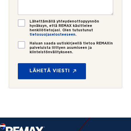
o
s
t
*
t
i
i
*
V
Lähettämällä yhteydenottopyynnön
hyväksyn, että REMAX käsittelee
a
henkilötietojasi. Olen tutustunut
h
tietosuojaselosteeseen
.
v
U
i
Haluan saada uutiskirjeellä tietoa REMAXin
palveluista liittyen asumiseen ja
u
s
kiinteistönvälitykseen.
t
t
M
i
u
i
s
s
t
LÄHETÄ VIESTI
k
*
e
i
n
r
N
j
i
e
m
i
*