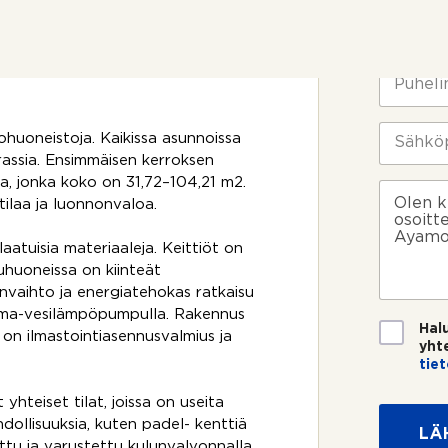
itsee arvostetulla loma-
n
N
o
oksi että sijoitukseksi!
i
t
m
aihe I valmistuu kesällä
t
i
P
o
*
u
s
h
V
i
e
S
i
ohuoneistoja. Kaikissa asunnoissa
k
l
ä
e
erassia. Ensimmäisen kerroksen
o
i
h
s
s
, jonka koko on 31,72–104,21 m2.
n
k
V
t
k
n
tilaa ja luonnonvaloa.
ö
i
i
e
u
p
e
*
e
m
o
s
atuisia materiaaleja. Keittiöt on
?
e
s
t
uuhuoneissa on kiinteät
r
t
i
nvaihto ja energiatehokas ratkaisu
o
i
lma-vesilämpöpumpulla. Rakennus
*
*
T
Hal
 on ilmastointiasennusvalmius ja
i
yht
e
tie
t
o
hteiset tilat, joissa on useita
s
hdollisuuksia, kuten padel- kenttiä
LÄ
u
ttu ja varustettu kulunvalvonnalla.