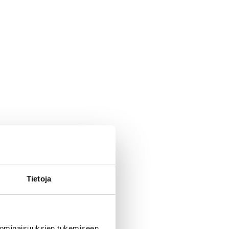
Tietoja
 ominaisuuksien tukemiseen