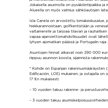
Jokaisella asunnolla on pysäköintipaikka ja 
Alueella on myös valmius sähköautojen lata
Isla Canela on arvostettu lomakeskusalue, j
hiekkarannoistaan, golfkentistään ja venes
valtamerelle ja tarjoaa tilavan ja rauhallise
vapaa-ajanviettomahdollisuudet ovat lähel
lyhyen ajomatkan päässä ja Portugalin raja 
Asuntojen hinnat alkavat noin 290 000 euros
riippuu asunnon koosta, sijainnista rakennuk
* Kohde on Espanjan rakennusmääräysten (
Edificación, LOE) mukainen, ja ostajalla on oi
17 §:n mukaisesti:
– 10 vuoden takuu rakenne- ja perustusvirh
– 3 vuoden takuu asumiskelpoisuusvirheiden