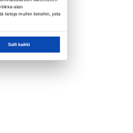
tiikka-alan
ietoja muihin tietoihin, joita
Salli kaikki