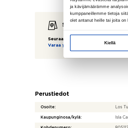
ja kävijämäärämme analysoim
kumppaneillemme tietoja siitä
olet antanut heille tai joita o
Seuraavat esittelyt
Seuraavaa esittelyä ei ole tiedossa:
Kiellä
Varaa yksityisesittely
Perustiedot
Osoite:
Los Tu
Kaupunginosa/kylä:
Isla C
Kohdenumero:
80511