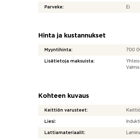
Parveke:
Ei
Hinta ja kustannukset
Myyntihinta:
700 0
Lisätietoja maksuista:
Yhteis
Valmis
Kohteen kuvaus
Keittiön varusteet:
Keittiö
Liesi:
Indukti
Lattiamateriaalit:
Lamina