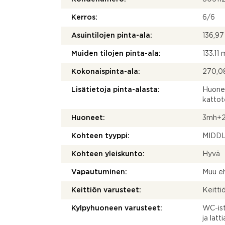
Kerros:
6/6
Asuintilojen pinta-ala:
136,9
Muiden tilojen pinta-ala:
133.11 
Kokonaispinta-ala:
270,0
Lisätietoja pinta-alasta:
Huonei
kattot
Huoneet:
3mh+2
Kohteen tyyppi:
MIDD
Kohteen yleiskunto:
Hyvä
Vapautuminen:
Muu eh
Keittiön varusteet:
Keittiö
Kylpyhuoneen varusteet:
WC-istu
ja lat