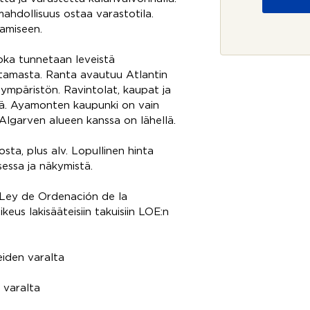
o
mahdollisuus ostaa varastotila.
j
amiseen.
a
*
oka tunnetaan leveistä
atamasta. Ranta avautuu Atlantin
n ympäristön. Ravintolat, kaupat ja
lä. Ayamonten kaupunki on vain
Algarven alueen kanssa on lähellä.
ta, plus alv. Lopullinen hinta
sessa ja näkymistä.
Ley de Ordenación de la
keus lakisääteisiin takuisiin LOE:n
eiden varalta
 varalta