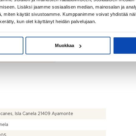
iseen. Lisäksi jaamme sosiaalisen median, mainosalan ja analy
, miten käytät sivustoamme. Kumppanimme voivat yhdistää näitä t
n kerätty, kun olet käyttänyt heidän palvelujaan.
Muokkaa
canes, Isla Canela 21409 Ayamonte
anela
205