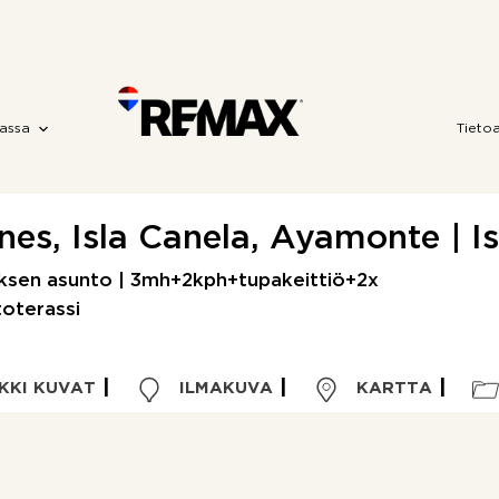
assa
Tieto
es, Isla Canela, Ayamonte | I
ksen asunto | 3mh+2kph+tupakeittiö+2x
toterassi
KKI KUVAT
ILMAKUVA
KARTTA