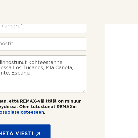
uan, että REMAX-välittäjä on minuun
eydessä. Olen tutustunut REMAXin
tosuojaselosteeseen
.
HETÄ VIESTI