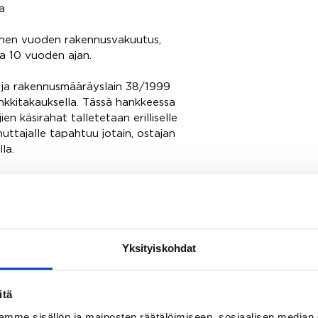
a
menen vuoden rakennusvakuutus,
pa 10 vuoden ajan.
 ja rakennusmääräyslain 38/1999
ankkitakauksella. Tässä hankkeessa
n käsirahat talletetaan erilliselle
nuttajalle tapahtuu jotain, ostajan
la.
Yksityiskohdat
itä
mme sisällön ja mainosten räätälöimiseen, sosiaalisen median