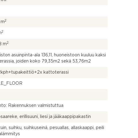
2
7 m
2
m
2
8 m
ston asuinpinta-ala 136,11, huoneistoon kuuluu kaksi
erassia, joiden koko 79,35m2 sekä 53,76m2
kph+tupakeittiö+2x kattoterassi
LE_FLOOR
to: Rakennuksen valmistuttua
saareke, erillisuuni, liesi ja jääkaappipakastin
in, suihku, suihkuseinä, pesuallas, allaskaappi, peili
tialämmitys