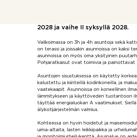
moderni elämäntapa! Kohde sija
alueella ja sopii sekä loma-asunn
Los Tucanesin kehityshankkeen v
2028 ja vaihe II syksyllä 2028.
Valikoimassa on 3h ja 4h asuntoja sekä katt
on terassi ja joissakin asunnoissa on kaksi t
asunnoissa on myös oma yksityinen puutarha
Pohjaratkaisut ovat toimivia ja painottavat 
Asuntojen sisustuksessa on käytetty korkeala
kalustettu ja kiinteillä kodinkoneilla, ja mak
vaatekaapit. Asunnoissa on koneellinen ilma
lämmitykseen ja käyttöveden tuotantoon i
täyttää energialuokan A vaatimukset. Siellä
älykotijärjestelmän valmius.
Kohteessa on hyvin hoidetut ja maisemoidut y
uima-altaita, lasten leikkipaikka ja urheiluma
ja monitoimiurheilukenttä. Asuinalue on aida