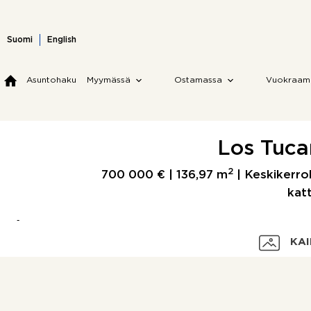
Skip
to
content
Suomi
English
Asuntohaku
Myymässä
Ostamassa
Vuokraam
Los Tucan
2
700 000 € |
136,97 m
| Keskikerro
kat
KAI