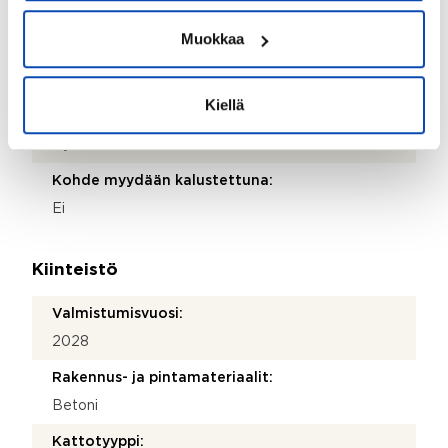
Ei
Muokkaa
Terassi:
Kyllä
Kiellä
Kohteen yleiskunto:
Hyvä
Kohde myydään kalustettuna:
Ei
Kiinteistö
Valmistumisvuosi:
2028
Rakennus- ja pintamateriaalit:
Betoni
Kattotyyppi: