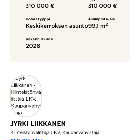
310 000 €
310 000 €
Kohdetyyppi
Asuinpinta-ala
2
Keskikerroksen asunto
99,1 m
Rakennusvuosi
2028
JYRKI LIIKKANEN
Kiinteistönvälittäjä LKV, Kaupanvahvistaja