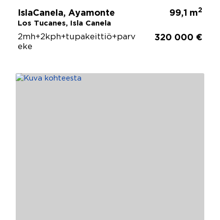
2
IslaCanela, Ayamonte
99,1 m
Los Tucanes, Isla Canela
2mh+2kph+tupakeittiö+parv
320 000 €
eke