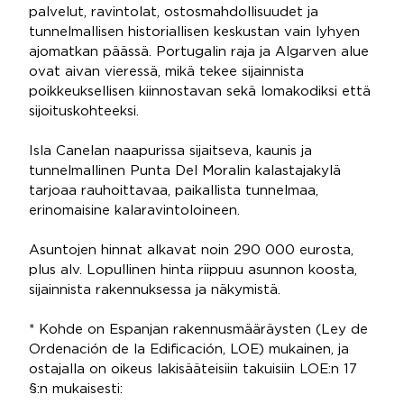
palvelut, ravintolat, ostosmahdollisuudet ja
tunnelmallisen historiallisen keskustan vain lyhyen
ajomatkan päässä. Portugalin raja ja Algarven alue
ovat aivan vieressä, mikä tekee sijainnista
poikkeuksellisen kiinnostavan sekä lomakodiksi että
sijoituskohteeksi.
Isla Canelan naapurissa sijaitseva, kaunis ja
tunnelmallinen Punta Del Moralin kalastajakylä
tarjoaa rauhoittavaa, paikallista tunnelmaa,
erinomaisine kalaravintoloineen.
Asuntojen hinnat alkavat noin 290 000 eurosta,
plus alv. Lopullinen hinta riippuu asunnon koosta,
sijainnista rakennuksessa ja näkymistä.
* Kohde on Espanjan rakennusmääräysten (Ley de
Ordenación de la Edificación, LOE) mukainen, ja
ostajalla on oikeus lakisääteisiin takuisiin LOE:n 17
§:n mukaisesti: