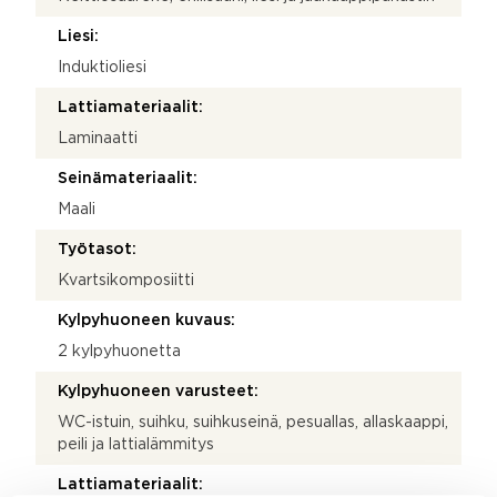
Liesi:
Induktioliesi
Lattiamateriaalit:
Laminaatti
Seinämateriaalit:
Maali
Työtasot:
Kvartsikomposiitti
Kylpyhuoneen kuvaus:
2 kylpyhuonetta
Kylpyhuoneen varusteet:
WC-istuin, suihku, suihkuseinä, pesuallas, allaskaappi,
peili ja lattialämmitys
Lattiamateriaalit: