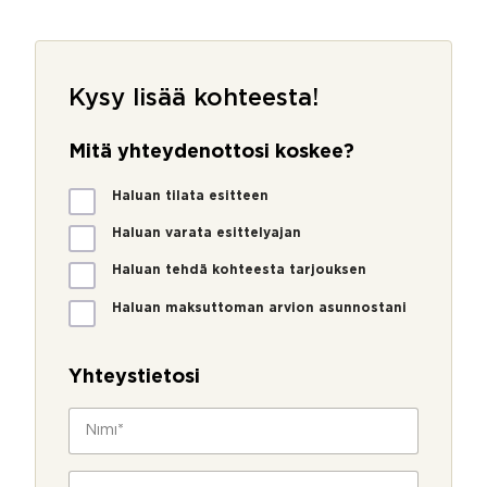
Kysy lisää kohteesta!
Mitä yhteydenottosi koskee?
M
Haluan tilata esitteen
i
t
Haluan varata esittelyajan
ä
Haluan tehdä kohteesta tarjouksen
y
h
Haluan maksuttoman arvion asunnostani
t
e
y
Yhteystietosi
d
e
N
n
i
o
m
t
i
P
t