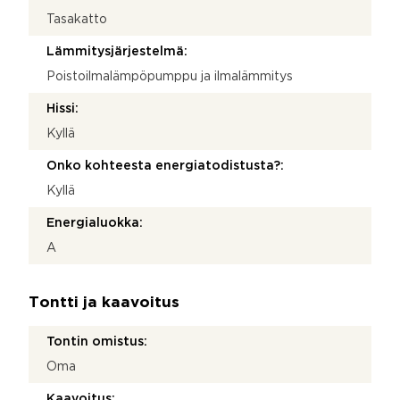
Tasakatto
Lämmitysjärjestelmä:
Poistoilmalämpöpumppu ja ilmalämmitys
Hissi:
Kyllä
Onko kohteesta energiatodistusta?:
Kyllä
Energialuokka:
A
Tontti ja kaavoitus
Tontin omistus:
Oma
Kaavoitus: