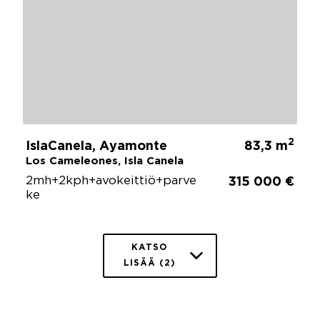
2
IslaCanela, Ayamonte
83,3 m
Los Cameleones, Isla Canela
2mh+2kph+avokeittiö+parve
315 000 €
ke
KATSO
LISÄÄ (2)