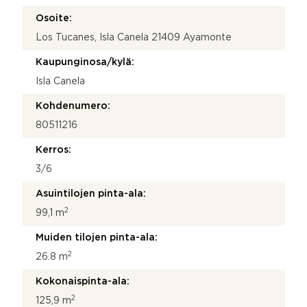
e
Osoite:
?
Los Tucanes, Isla Canela 21409 Ayamonte
V
i
Kaupunginosa/kylä:
e
s
Isla Canela
t
i
Kohdenumero:
80511216
Kerros:
3/6
Asuintilojen pinta-ala:
2
99,1 m
Muiden tilojen pinta-ala:
2
26.8 m
Kokonaispinta-ala:
2
125,9 m