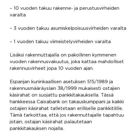
– 10 vuoden takuu rakenne- ja perustusvirheiden
varalta
– 3 vuoden takuu asumiskelpoisuusvirheiden varalta
– 1 vuoden takuu viimeistelyvirheiden varalta
Lisäksi rakennuttajalla on pakollinen kymmenen
vuoden rakennusvakuutus, joka kattaa mahdolliset
rakennusvirheet jopa 10 vuoden ajan.
Espanjan kuninkaallisen asetuksen 515/1989 ja
rakennusmääräyslain 38/1999 mukaisesti ostajien
käsirahat on suojattu pankkitakauksella. Tässä
hankkeessa Caixabank on takauskumppani ja kaikki
ostajien käsirahat talletetaan erilliselle pankkitilille.
Tämä tarkoittaa, että jos rakennuttajalle tapahtuu
jotain, ostajan käsirahat palautetaan
pankkitakauksen nojalla.