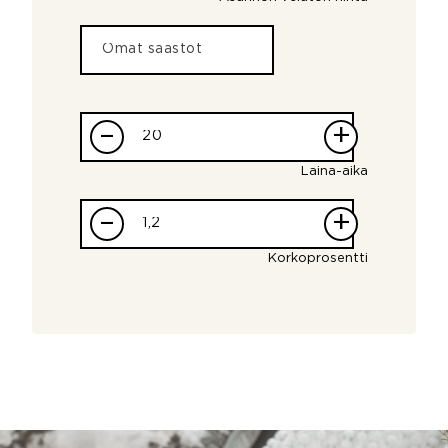
–
+
Laina-aika
–
+
Korkoprosentti