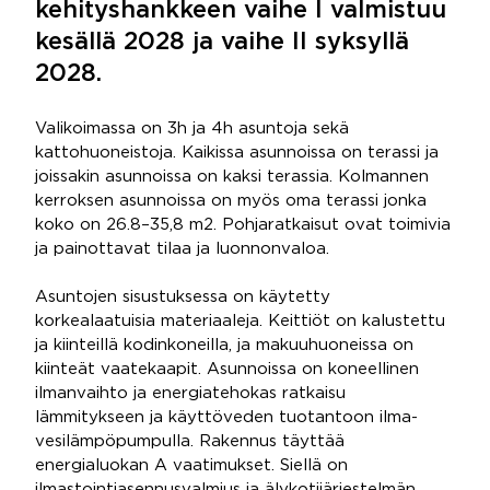
kehityshankkeen vaihe I valmistuu
kesällä 2028 ja vaihe II syksyllä
2028.
Valikoimassa on 3h ja 4h asuntoja sekä
kattohuoneistoja. Kaikissa asunnoissa on terassi ja
joissakin asunnoissa on kaksi terassia. Kolmannen
kerroksen asunnoissa on myös oma terassi jonka
koko on 26.8–35,8 m2. Pohjaratkaisut ovat toimivia
ja painottavat tilaa ja luonnonvaloa.
Asuntojen sisustuksessa on käytetty
korkealaatuisia materiaaleja. Keittiöt on kalustettu
ja kiinteillä kodinkoneilla, ja makuuhuoneissa on
kiinteät vaatekaapit. Asunnoissa on koneellinen
ilmanvaihto ja energiatehokas ratkaisu
lämmitykseen ja käyttöveden tuotantoon ilma-
vesilämpöpumpulla. Rakennus täyttää
energialuokan A vaatimukset. Siellä on
ilmastointiasennusvalmius ja älykotijärjestelmän