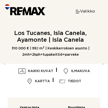
Skip
to
Valikko
content
Los Tucanes, Isla Canela,
Ayamonte | Isla Canela
2
310 000 € |
99,1 m
| Keskikerroksen asunto |
2mh+2kph+tupakeittiö+parveke
KAIKKI KUVAT
ILMAKUVA
KARTTA
TIEDOT
Velaton hinta
Myyntihinta