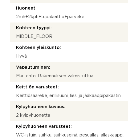
Huoneet:
2mh+2kph+tupakeittiö+parveke
Kohteen tyyppi:
MIDDLE_FLOOR
Kohteen yleiskunto:
Hyvä
Vapautuminen:
Muu ehto: Rakennuksen valmistuttua
Keittiön varusteet:
Keittiösaareke, erillisuuni, liesi ja jääkaappipakastin
Kylpyhuoneen kuvaus:
2 kylpyhuonetta
Kylpyhuoneen varusteet:
WC-istuin, suihku, suihkuseinä, pesuallas, allaskaappi,