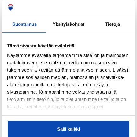
Laatta
Seinämateriaalit:
Suostumus
Yksityiskohdat
Tietoja
Kaakeli
Lattiamateriaalit:
Laminaatti
Tämä sivusto käyttää evästeitä
Käytämme evästeitä tarjoamamme sisällön ja mainosten
Seinämateriaalit:
räätälöimiseen, sosiaalisen median ominaisuuksien
Maali
tukemiseen ja kävijämäärämme analysoimiseen. Lisäksi
Makuuhuoneiden lukumäärä:
jaamme sosiaalisen median, mainosalan ja analytiikka-
3
alan kumppaneillemme tietoja siitä, miten käytät
sivustoamme. Kumppanimme voivat yhdistää näitä
Lattiamateriaalit:
tietoja muihin tietoihin, joita olet antanut heille tai joita on
Laminaatti
kerätty, kun olet käyttänyt heidän palvelujaan.
Seinämateriaalit:
Maali
Salli kaikki
Parveke: