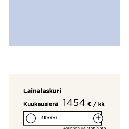
Lainalaskuri
1454
Kuukausierä
€ / kk
–
+
Asunnon velaton hinta