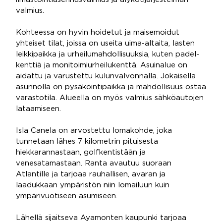
valmius.
Kohteessa on hyvin hoidetut ja maisemoidut
yhteiset tilat, joissa on useita uima-altaita, lasten
leikkipaikka ja urheilumahdollisuuksia, kuten padel-
kenttiä ja monitoimiurheilukenttä. Asuinalue on
aidattu ja varustettu kulunvalvonnalla. Jokaisella
asunnolla on pysäköintipaikka ja mahdollisuus ostaa
varastotila. Alueella on myös valmius sähköautojen
lataamiseen.
Isla Canela on arvostettu lomakohde, joka
tunnetaan lähes 7 kilometrin pituisesta
hiekkarannastaan, golfkentistään ja
venesatamastaan. Ranta avautuu suoraan
Atlantille ja tarjoaa rauhallisen, avaran ja
laadukkaan ympäristön niin lomailuun kuin
ympärivuotiseen asumiseen.
Lähellä sijaitseva Ayamonten kaupunki tarjoaa