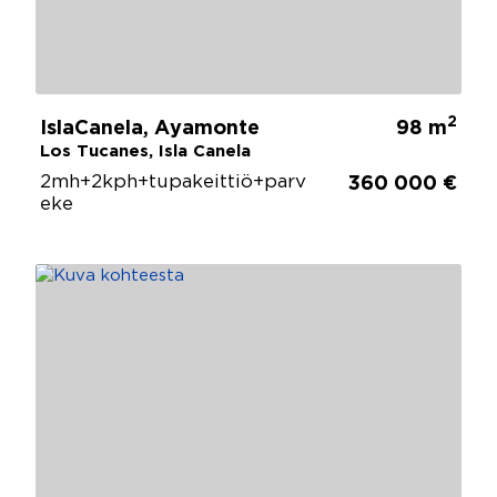
2
IslaCanela, Ayamonte
98 m
Los Tucanes, Isla Canela
2mh+2kph+tupakeittiö+parv
360 000 €
eke