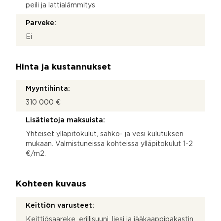
peili ja lattialämmitys
Parveke:
Ei
Hinta ja kustannukset
Myyntihinta:
310 000 €
Lisätietoja maksuista:
Yhteiset ylläpitokulut, sähkö- ja vesi kulutuksen
mukaan. Valmistuneissa kohteissa ylläpitokulut 1-2
€/m2.
Kohteen kuvaus
Keittiön varusteet:
Keittiösaareke, erillisuuni, liesi ja jääkaappipakastin