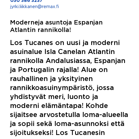
050 386 3237
jyrki.liikkanen@remax.fi
Moderneja asuntoja Espanjan
Atlantin rannikolla!
Los Tucanes on uusi ja moderni
asuinalue Isla Canelan Atlantin
rannikolla Andalusiassa, Espanjan
ja Portugalin rajalla! Alue on
rauhallinen ja yksityinen
rannikkoasuinympäristö, jossa
yhdistyvät meri, luonto ja
moderni elämäntapa! Kohde
sijaitsee arvostetulla loma-alueella
ja sopii sekä loma-asunnoksi että
sijoitukseksi! Los Tucanesin