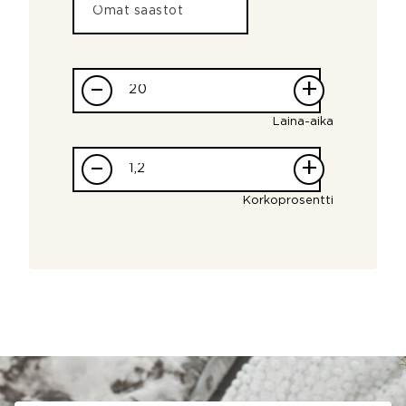
–
+
Laina-aika
–
+
Korkoprosentti