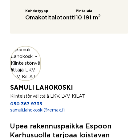
Kohdetyyppi
Pinta-ala
2
Omakotitalotontti
10 191 m
SAMULI LAHOKOSKI
Kiinteistönvälittäjä LKV, LVV, KiLAT
050 367 9735
samuli.lahokoski@remax.fi
Upea rakennuspaikka Espoon
Karhusuolla tarjoaa loistavan