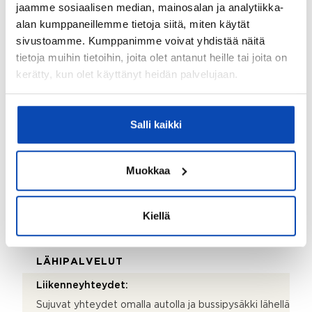
jaamme sosiaalisen median, mainosalan ja analytiikka-
tasaista aluetta. Honkala-tilan tontiksi
alan kumppaneillemme tietoja siitä, miten käytät
muodostamiseksi Espoon kaupunki vaatii
sivustoamme. Kumppanimme voivat yhdistää näitä
kaavakartan mukaiset 1:84 alueet lunastettavaksi.
tietoja muihin tietoihin, joita olet antanut heille tai joita on
Lunastettavan alueen pinta-ala on noin 2 403 m2 ja
rakennusoikeutta on noin 360 k-m2. Yksikköhinnaksi
kerätty, kun olet käyttänyt heidän palvelujaan.
Espoon kaupunki tarjoaa 730 €/k-m2, jolloin
kauppahinnaksi tulisi 262 800 euroa.
2
Rakennusoikeus kerros-m
:
Salli kaikki
1 528,65
Kaavoitus:
Muokkaa
Asemakaava
Kiellä
Lisätiedot
LÄHIPALVELUT
Liikenneyhteydet:
Sujuvat yhteydet omalla autolla ja bussipysäkki lähellä