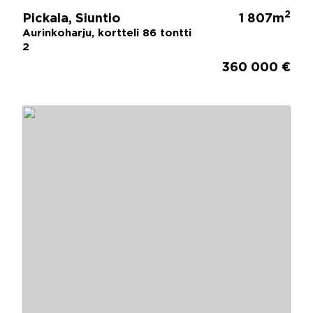
2
Pickala, Siuntio
1 807m
Aurinkoharju, kortteli 86 tontti
2
360 000 €