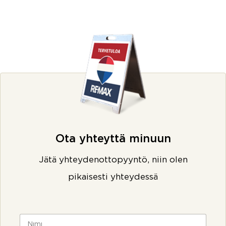
Ota yhteyttä minuun
Jätä yhteydenottopyyntö, niin olen
pikaisesti yhteydessä
N