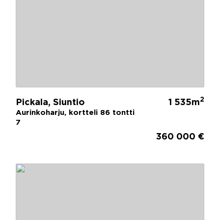
2
Pickala, Siuntio
1 535m
Aurinkoharju, kortteli 86 tontti
7
360 000 €