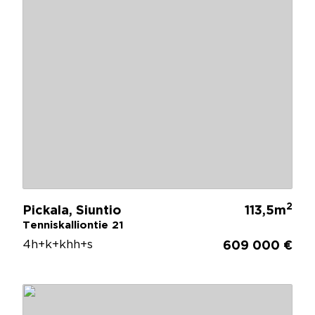
2
Pickala, Siuntio
113,5m
Tenniskalliontie 21
4h+k+khh+s
609 000 €