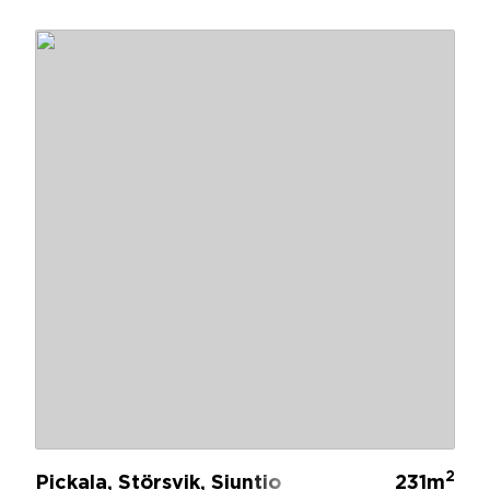
2
Pickala, Störsvik, Siuntio
231m