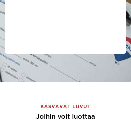
välille, joten
myyntihintakin oli
kohtuullinen. Yhteistyö
ja yhteydenpito
välittäjän kanssa toimi
Myyjä
hyvin. Markkinatilanne
ei ole maailman paras
tällä hetkellä, joten
olen helpottunut ja
kiitollinen kauppojen
onnistumisesta.
KASVAVAT LUVUT
Joihin voit luottaa