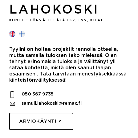
LAHOKOSKI
KIINTEISTÖNVÄLITTÄJÄ LKV, LVV, KILAT
Tyylini on hoitaa projektit rennolla otteella,
mutta samalla tuloksen teko mielessä. Olen
tehnyt erinomaisia tuloksia ja välittänyt yli
sataa kohdetta, mistä olen saanut laajan
osaamiseni. Tätä tarvitaan menestyksekkäässä
kiinteistönvälityksessä!
050 367 9735
samuli.lahokoski@remax.fi
ARVIOKÄYNTI