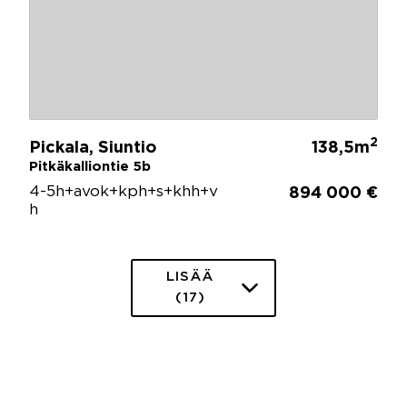
2
Pickala, Siuntio
138,5m
Pitkäkalliontie 5b
4-5h+avok+kph+s+khh+v
894 000 €
h
LISÄÄ
(17)