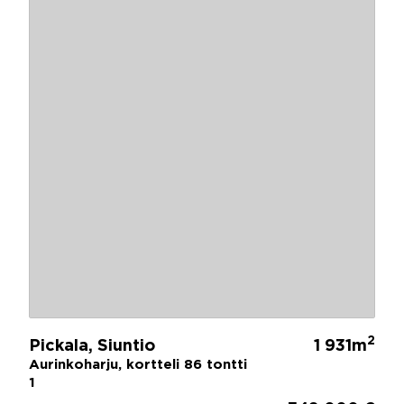
2
Pickala, Siuntio
1 931m
Aurinkoharju, kortteli 86 tontti
1