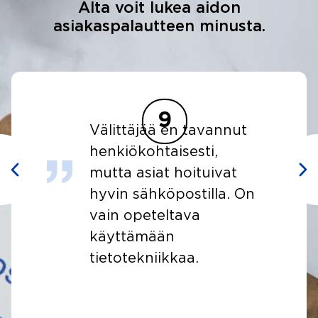
Alta voit lukea aidon
asiakaspalautteen minusta.
10
t
Kaikki meni hyvin! Olin
pakkoraossa asunnon
myynnin suhteen ja
On
myynti onnistui ajoissa.
Lopussa välittäjä
onnistui saamaan
kilpailutilanteen
kahden
ostajaehdokkaan