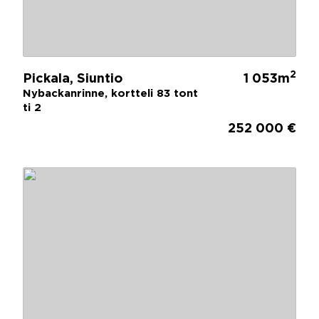
2
Pickala, Siuntio
1 053m
Nybackanrinne, kortteli 83 tont
ti 2
252 000 €