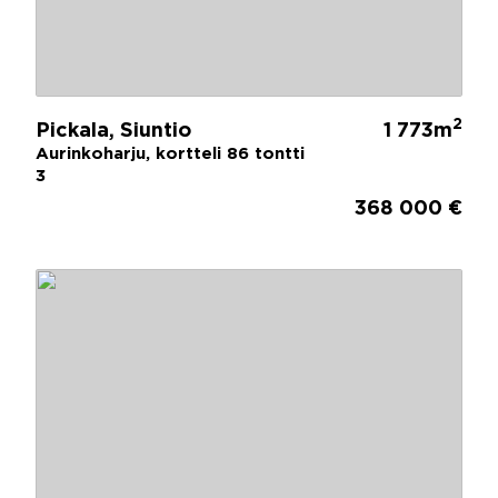
2
Pickala, Siuntio
1 773m
Aurinkoharju, kortteli 86 tontti
3
368 000 €