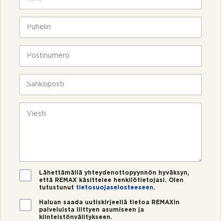
i
m
i
P
*
u
h
e
P
l
o
i
s
n
t
S
*
i
ä
n
h
u
k
V
m
ö
i
e
p
e
r
o
s
o
s
t
*
t
i
i
*
V
Lähettämällä yhteydenottopyynnön hyväksyn,
että REMAX käsittelee henkilötietojasi. Olen
a
tutustunut
tietosuojaselosteeseen
.
h
v
U
Haluan saada uutiskirjeellä tietoa REMAXin
i
palveluista liittyen asumiseen ja
u
kiinteistönvälitykseen.
s