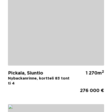
2
Pickala, Siuntio
1 270m
Nybackanrinne, kortteli 83 tont
ti 4
276 000 €