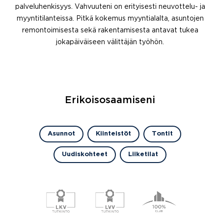
palveluhenkisyys. Vahvuuteni on erityisesti neuvottelu- ja
myyntitilanteissa. Pitkä kokemus myyntialalta, asuntojen
remontoimisesta sekä rakentamisesta antavat tukea
jokapäiväiseen välittäjän työhön.
Erikoisosaamiseni
Asunnot
Kiinteistöt
Tontit
Uudiskohteet
Liiketilat