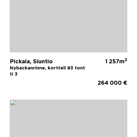
2
Pickala, Siuntio
1 257m
Nybackanrinne, kortteli 83 tont
ti 3
264 000 €