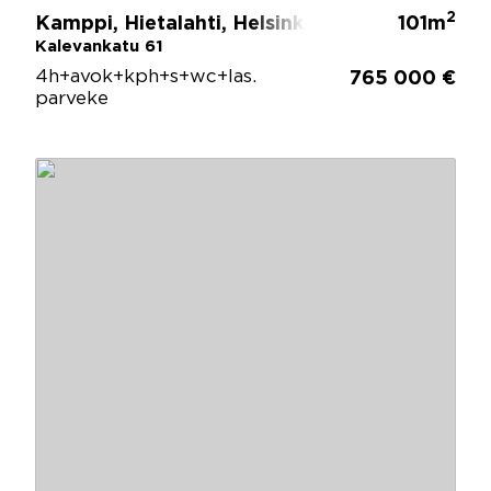
2
Kamppi, Hietalahti, Helsinki
101m
Kalevankatu 61
4h+avok+kph+s+wc+las.
765 000 €
parveke