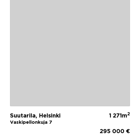
2
Suutarila, Helsinki
1 271m
Vaskipellonkuja 7
295 000 €