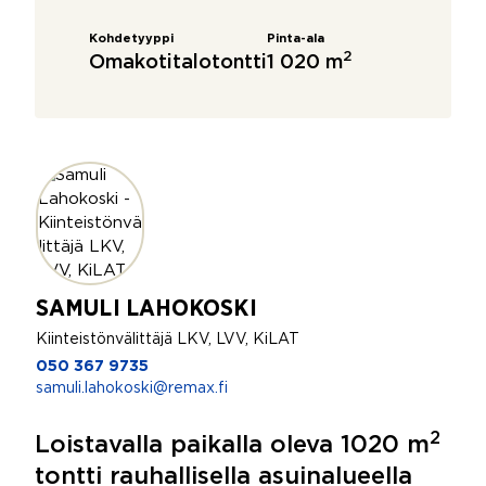
Kohdetyyppi
Pinta-ala
2
Omakotitalotontti
1 020 m
SAMULI LAHOKOSKI
Kiinteistönvälittäjä LKV, LVV, KiLAT
050 367 9735
samuli.lahokoski@remax.fi
2
Loistavalla paikalla oleva 1020 m
tontti rauhallisella asuinalueella