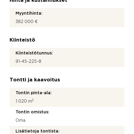
Hinta ja kustannukset
Myyntihinta:
382 000 €
Kiinteistö
Kiinteistötunnus:
91-45-225-8
Tontti ja kaavoitus
Tontin pinta-ala:
2
1 020 m
Tontin omistus:
Oma
Lisätietoja tontista: