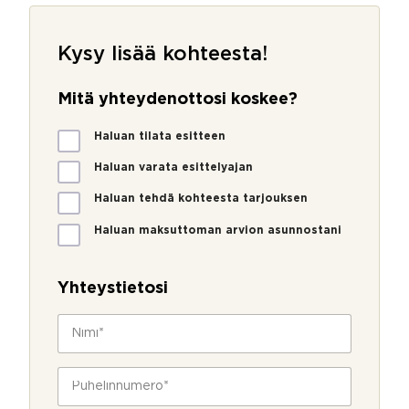
Kysy lisää kohteesta!
Mitä yhteydenottosi koskee?
M
Haluan tilata esitteen
i
t
Haluan varata esittelyajan
ä
Haluan tehdä kohteesta tarjouksen
y
h
Haluan maksuttoman arvion asunnostani
t
y
e
h
y
t
Yhteystietosi
d
e
e
y
N
n
d
i
o
e
m
t
n
i
P
t
o
*
u
o
t