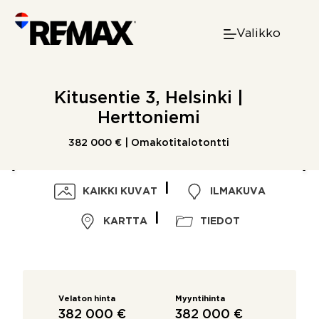
Skip
to
Valikko
content
Kitusentie 3, Helsinki |
Herttoniemi
382 000 € | Omakotitalotontti
KAIKKI KUVAT
ILMAKUVA
KARTTA
TIEDOT
Velaton hinta
Myyntihinta
382 000 €
382 000 €