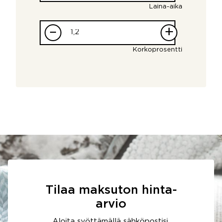
Laina-aika
–
+
Korkoprosentti
Tilaa maksuton hinta-
arvio
Aloita syöttämällä sähköpostisi.