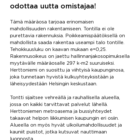
odottaa uutta omistajaa!
Tämä määräosa tarjoaa erinomaisen
mahdollisuuden rakentamiseen. Tontilla ei ole
purettavia rakennuksia. Poikkeamispäätöksellä on
mahdollista saada rakentaa useampi talo tontille.
Tehokkuusluku on kaavan mukaan e=0,25.
Rakennusoikeus on jaettu hallinnanjakosopimuksella
myytävälle määräosalle 297 k-m2 suuruiseksi.
Herttoniemi on suosittu ja viihtyisä kaupunginosa,
joka tunnetaan hyvistä kulkuyhteyksistään ja
läheisyydestään Helsingin keskustaan.
Tontti sijaitsee vehreällä ja rauhallisella alueella,
jossa on kaikki tarvittavat palvelut lähellä.
Herttoniemen metroasema ja bussiyhteydet
takaavat helpon liikkumisen kaupungin eri osiin.
Alueella on myös hyvät ulkoilumahdollisuudet ja
kauniit puistot, jotka kutsuvat nauttimaan
luonnosta.