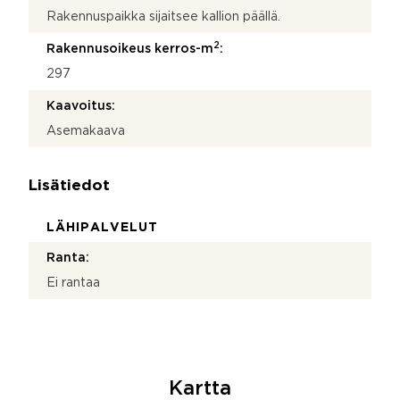
Rakennuspaikka sijaitsee kallion päällä.
2
Rakennusoikeus kerros-m
:
297
Kaavoitus:
Asemakaava
Lisätiedot
LÄHIPALVELUT
Ranta:
Ei rantaa
Kartta