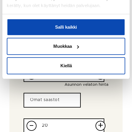
kerätty, kun olet käyttänyt heidän palvelujaan.
Salli kaikki
Muokkaa
Lainalaskuri
1791
Kuukausierä
€ / kk
Kiellä
–
+
Asunnon velaton hinta
–
+