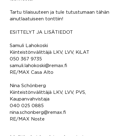
Tartu tilaisuuteen ja tule tutustumaan tähän
ainutlaatuiseen tonttiin!
ESITTELYT JA LISÄTIEDOT
Samuli Lahokoski
Kiinteistönvälittäjä LKV, LVV, KiLAT
050 367 9735
samuli.lahokoski@remax.fi
RE/MAX Casa Alto
Nina Schönberg
Kiinteistönvälittäjä LKV, LVV, PVS,
Kaupanvahvistaja
040 025 0885
nina.schonberg@remax.fi
RE/MAX Noste