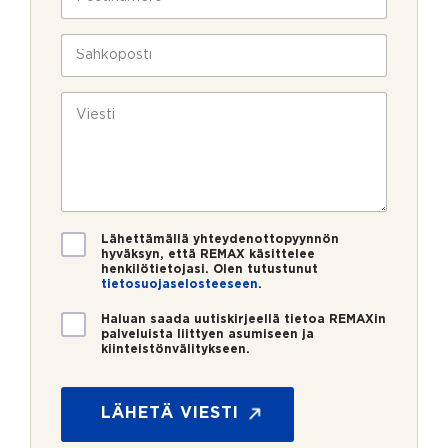
l
o
a
i
s
v
n
t
S
u
*
i
ä
k
n
h
s
u
k
V
i
m
ö
i
e
p
e
r
o
s
o
s
t
*
t
i
i
*
V
Lähettämällä yhteydenottopyynnön
a
hyväksyn, että REMAX käsittelee
henkilötietojasi. Olen tutustunut
h
tietosuojaselosteeseen
.
v
i
U
Haluan saada uutiskirjeellä tietoa REMAXin
s
u
palveluista liittyen asumiseen ja
t
kiinteistönvälitykseen.
t
u
i
s
s
*
k
LÄHETÄ VIESTI
i