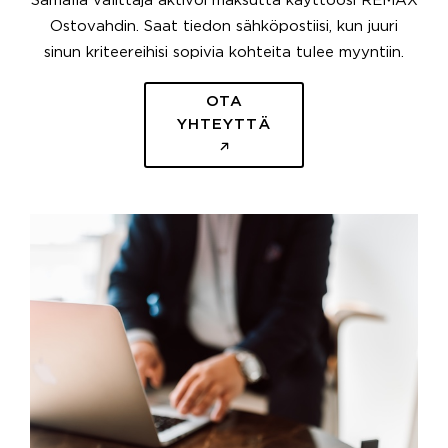
Samalla välittäjä aktivoi maksutta käyttöösi REMAX
Ostovahdin. Saat tiedon sähköpostiisi, kun juuri
sinun kriteereihisi sopivia kohteita tulee myyntiin.
OTA
YHTEYTTÄ