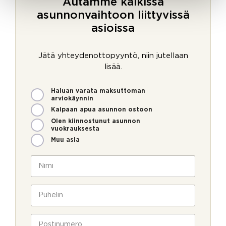
Autamme kaikissa
asunnonvaihtoon liittyvissä
asioissa
Jätä yhteydenottopyyntö, niin jutellaan
lisää.
M
Haluan varata maksuttoman
i
arviokäynnin
t
Kaipaan apua asunnon ostoon
e
Olen kiinnostunut asunnon
n
vuokrauksesta
v
Muu asia
o
i
N
m
i
m
m
e
i
P
o
*
u
l
h
l
e
P
a