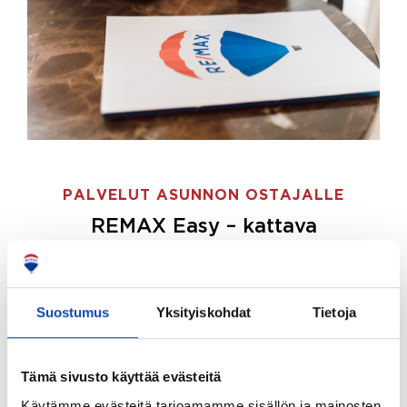
PALVELUT ASUNNON OSTAJALLE
REMAX Easy – kattava
palvelupaketti asunnon ostoon
REMAX Easy on palvelupakettimme asunnon
ostajille.
Tee ostotoimeksianto ja etsimme juuri
Suostumus
Yksityiskohdat
Tietoja
sinulle sopivan kodin, eikä sinun tarvitse nähdä
vaivaa sen löytämiseksi.
Tämä sivusto käyttää evästeitä
Hoidamme koko ostoprosessin puolestasi.
Käytämme evästeitä tarjoamamme sisällön ja mainosten