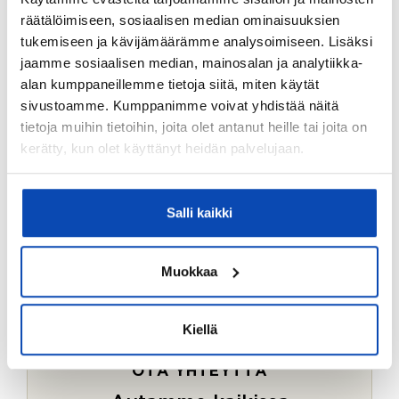
Ostotoimeksiantopalvelumme sopii myös esimerkiksi
räätälöimiseen, sosiaalisen median ominaisuuksien
sijoitus- ja vapaa-ajan asuntojen ostoon.
tukemiseen ja kävijämäärämme analysoimiseen. Lisäksi
jaamme sosiaalisen median, mainosalan ja analytiikka-
LUE LISÄÄ
alan kumppaneillemme tietoja siitä, miten käytät
sivustoamme. Kumppanimme voivat yhdistää näitä
tietoja muihin tietoihin, joita olet antanut heille tai joita on
kerätty, kun olet käyttänyt heidän palvelujaan.
Salli kaikki
Muokkaa
Kiellä
OTA YHTEYTTÄ