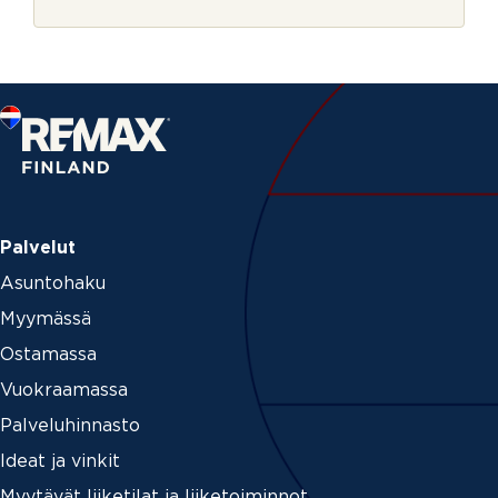
r
j
e
Palvelut
Asuntohaku
Myymässä
Ostamassa
Vuokraamassa
Palveluhinnasto
Ideat ja vinkit
Myytävät liiketilat ja liiketoiminnot