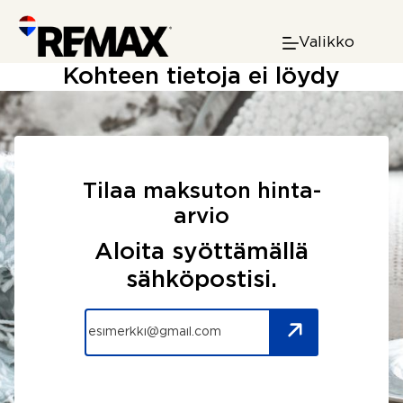
Skip
to
Valikko
content
Kohteen tietoja ei löydy
Tilaa maksuton hinta-
arvio
Aloita syöttämällä
sähköpostisi.