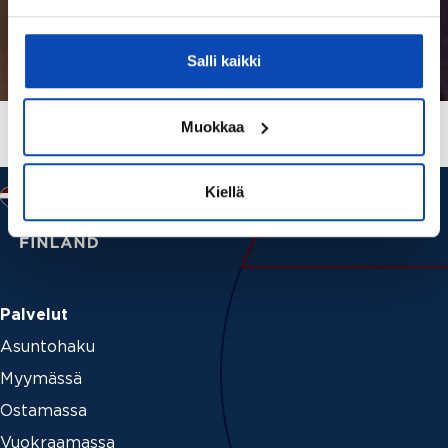
Salli kaikki
Muokkaa
Kiellä
Palvelut
Asuntohaku
Myymässä
Ostamassa
Vuokraamassa