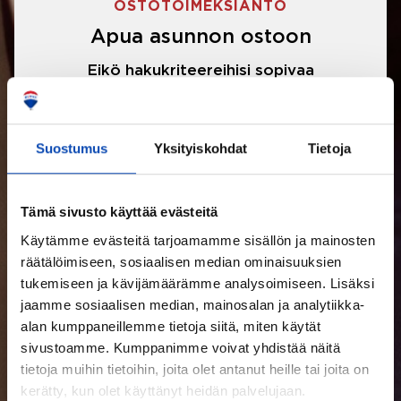
OSTOTOIMEKSIANTO
Apua asunnon ostoon
Eikö hakukriteereihisi sopivaa
asuntoa ole löytynyt? Jännittääkö
asunnon ostotarjouksen tekeminen?
Suostumus
Yksityiskohdat
Tietoja
Välittäjämme auttavat sinua kaikissa
asunnon ostoon liittyvissä asioissa.
Tämä sivusto käyttää evästeitä
Käytämme evästeitä tarjoamamme sisällön ja mainosten
LUE LISÄÄ
räätälöimiseen, sosiaalisen median ominaisuuksien
tukemiseen ja kävijämäärämme analysoimiseen. Lisäksi
jaamme sosiaalisen median, mainosalan ja analytiikka-
alan kumppaneillemme tietoja siitä, miten käytät
sivustoamme. Kumppanimme voivat yhdistää näitä
tietoja muihin tietoihin, joita olet antanut heille tai joita on
kerätty, kun olet käyttänyt heidän palvelujaan.