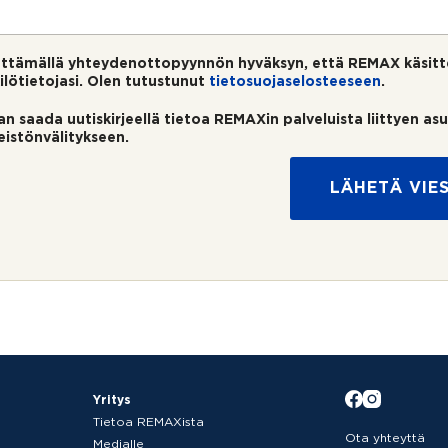
ttämällä yhteydenottopyynnön hyväksyn, että REMAX käsitt
ilötietojasi. Olen tutustunut
tietosuojaselosteeseen
.
an saada uutiskirjeellä tietoa REMAXin palveluista liittyen as
teistönvälitykseen.
LÄHETÄ VIES
Yritys
Tietoa REMAXista
Ota yhteyttä
Medialle