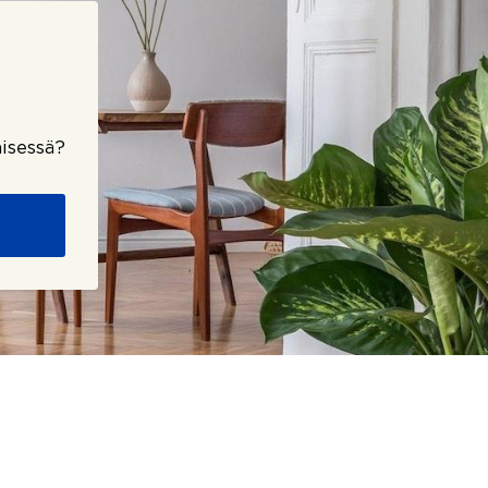
isessä?