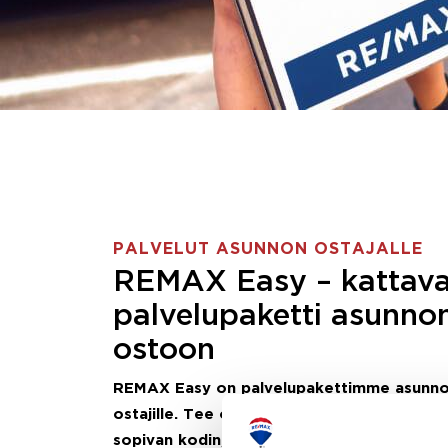
PALVELUT ASUNNON OSTAJALLE
REMAX Easy – kattav
palvelupaketti asunno
ostoon
REMAX Easy on palvelupakettimme asunn
ostajille.
Tee ostotoimeksianto ja etsimme j
sopivan kodin, eikä sinun tarvitse nähdä va