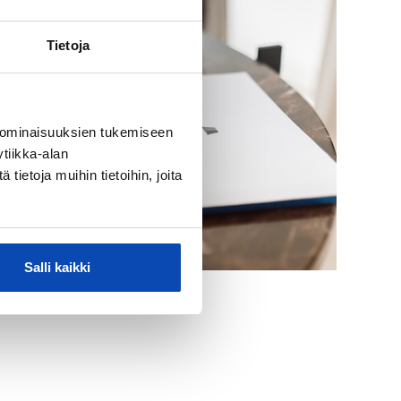
Tietoja
 ominaisuuksien tukemiseen
tiikka-alan
ietoja muihin tietoihin, joita
Salli kaikki