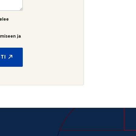
elee
umiseen ja
TI