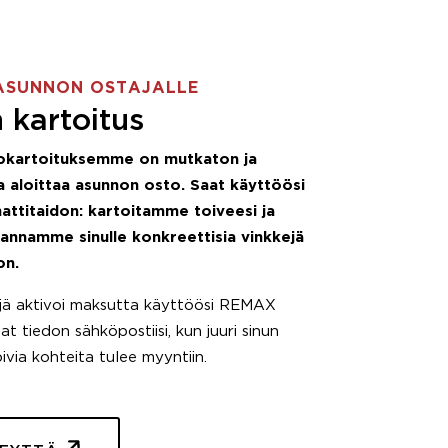
ASUNNON OSTAJALLE
 kartoitus
okartoituksemme on mutkaton ja
 aloittaa asunnon osto. Saat käyttöösi
attitaidon: kartoitamme toiveesi ja
 annamme sinulle konkreettisia vinkkejä
on.
äjä aktivoi maksutta käyttöösi REMAX
t tiedon sähköpostiisi, kun juuri sinun
pivia kohteita tulee myyntiin.