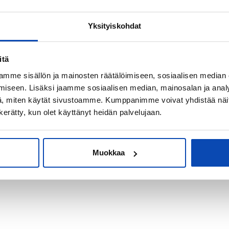
Yksityiskohdat
kiksi sijoitus-
itä
mme sisällön ja mainosten räätälöimiseen, sosiaalisen median
iseen. Lisäksi jaamme sosiaalisen median, mainosalan ja analy
, miten käytät sivustoamme. Kumppanimme voivat yhdistää näitä t
n kerätty, kun olet käyttänyt heidän palvelujaan.
Muokkaa