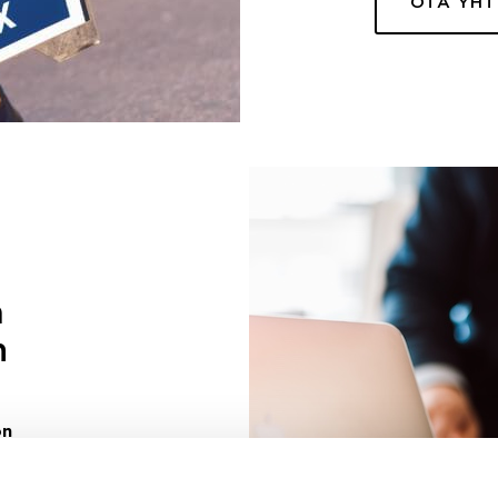
OTA YH
a
n
on
uuri sinulle
ivaa sen