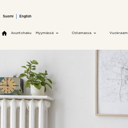
Skip
to
content
Suomi
English
Asuntohaku
Myymässä
Ostamassa
Vuokraam