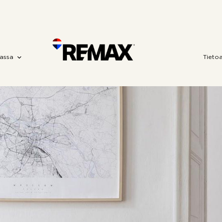
assa
Tieto