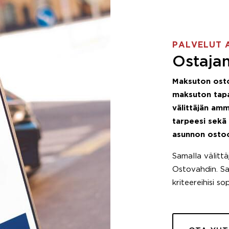
PALVELUT 
Ostajan
Maksuton ost
maksuton tapa
välittäjän amm
tarpeesi sekä
asunnon osto
Samalla välitt
Ostovahdin. Saa
kriteereihisi so