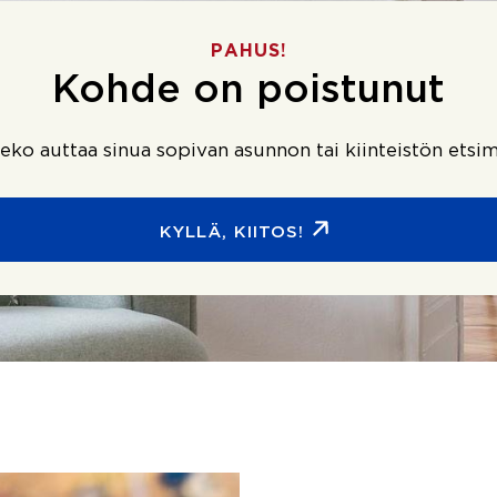
PAHUS!
Kohde on poistunut
ko auttaa sinua sopivan asunnon tai kiinteistön etsim
KYLLÄ, KIITOS!