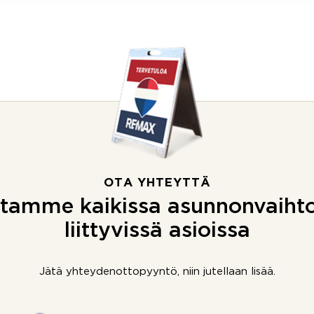
OTA YHTEYTTÄ
tamme kaikissa asunnonvaiht
liittyvissä asioissa
Jätä yhteydenottopyyntö, niin jutellaan lisää.