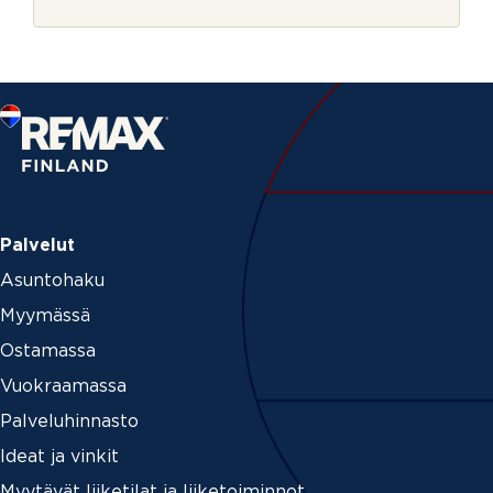
r
s
j
t
e
u
s
*
Palvelut
Asuntohaku
Myymässä
Ostamassa
Vuokraamassa
Palveluhinnasto
Ideat ja vinkit
Myytävät liiketilat ja liiketoiminnot