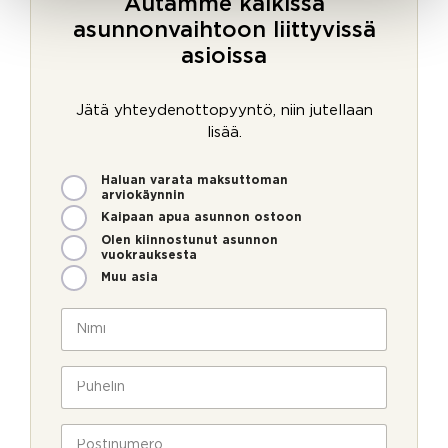
Autamme kaikissa
asunnonvaihtoon liittyvissä
asioissa
Jätä yhteydenottopyyntö, niin jutellaan
lisää.
M
Haluan varata maksuttoman
i
arviokäynnin
t
Kaipaan apua asunnon ostoon
e
Olen kiinnostunut asunnon
n
vuokrauksesta
v
Muu asia
o
i
N
m
i
m
m
e
i
P
o
*
u
l
h
l
e
P
a