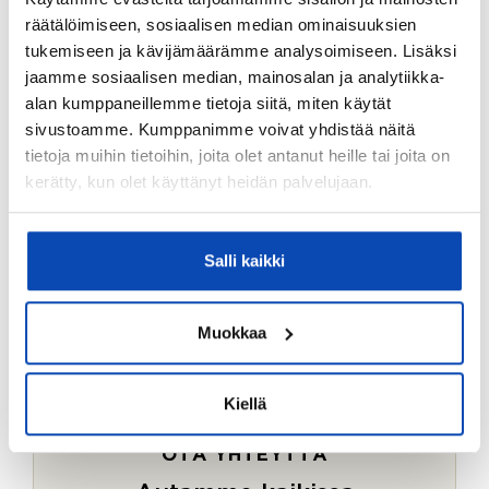
Ostotoimeksiantopalvelumme sopii myös esimerkiksi
räätälöimiseen, sosiaalisen median ominaisuuksien
sijoitus- ja vapaa-ajan asuntojen ostoon.
tukemiseen ja kävijämäärämme analysoimiseen. Lisäksi
jaamme sosiaalisen median, mainosalan ja analytiikka-
LUE LISÄÄ
alan kumppaneillemme tietoja siitä, miten käytät
sivustoamme. Kumppanimme voivat yhdistää näitä
tietoja muihin tietoihin, joita olet antanut heille tai joita on
kerätty, kun olet käyttänyt heidän palvelujaan.
Salli kaikki
Muokkaa
Kiellä
OTA YHTEYTTÄ