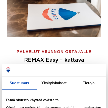
PALVELUT ASUNNON OSTAJALLE
REMAX Easy – kattava
palvelupaketti asunnon ostoon
REMAX Easy on palvelupakettimme asunnon
ostajille.
Tee ostotoimeksianto ja etsimme juuri
Suostumus
Yksityiskohdat
Tietoja
sinulle sopivan kodin, eikä sinun tarvitse nähdä
vaivaa sen löytämiseksi.
Tämä sivusto käyttää evästeitä
Hoidamme koko ostoprosessin puolestasi.
Käytämme evästeitä tarjoamamme sisällön ja mainosten