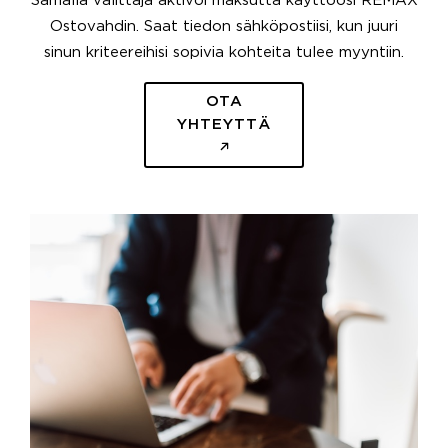
Samalla välittäjä aktivoi maksutta käyttöösi REMAX
Ostovahdin. Saat tiedon sähköpostiisi, kun juuri
sinun kriteereihisi sopivia kohteita tulee myyntiin.
OTA
YHTEYTTÄ